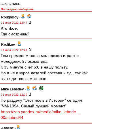
закрылись.
Последнее сообщение
RoughBoy
-
01 июл 2022 12:47
Krolikov
,
Где смотришь?
Krolikov
-
01 июл 2022 12:41
Тем временем наша молодежка играет с
молодежкой Локомотива.
К 39 минуте счет 6:0 в нашу пользу.
Но я не в курсе деталей состава и т.д., так как
выглядит совсем жестко.
Mike Lebedev
-
01 июл 2022 12:29
По разделу "Этот июль в Истории" сегодня
"ЧМ-1994. Самый лучший момент"
https://zen.yandex.ru/media/mike_lebede ...
00acbbed44
Авверс
-