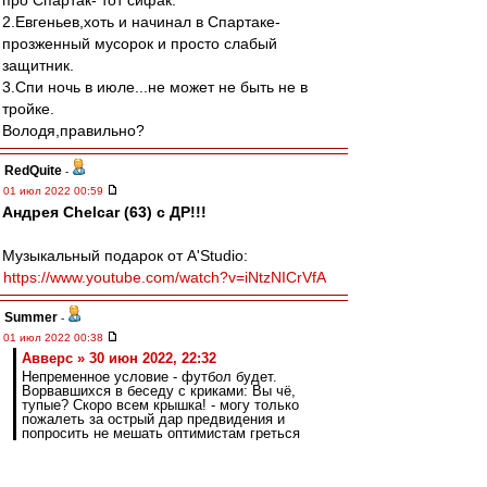
про Спартак- тот сифак.
2.Евгеньев,хоть и начинал в Спартаке-
прозженный мусорок и просто слабый
защитник.
3.Спи ночь в июле...не может не быть не в
тройке.
Володя,правильно?
RedQuite
-
01 июл 2022 00:59
Андрея Chelcar (63) с ДР!!!
Музыкальный подарок от A'Studio:
https://www.youtube.com/watch?v=iNtzNICrVfA
Summer
-
01 июл 2022 00:38
Авверс » 30 июн 2022, 22:32
Непременное условие - футбол будет.
Ворвавшихся в беседу с криками: Вы чё,
тупые? Скоро всем крышка! - могу только
пожалеть за острый дар предвидения и
попросить не мешать оптимистам греться
надеждой
Паайехали, красно - белые?