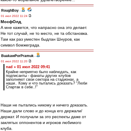
RoughBoy
-
01 июл 2022 11:24
МосфОлд
,
А мне кажется, что напрасно она это делает.
Не тот случай, не то место, не та обстановка.
Там как раз уместен быдлан Шнуров, как
символ бомжеграда.
BuakawPorPramuk
-
01 июл 2022 11:20
nad » 01 июл 2022 09:41
Крайне неприятно было наблюдать, как
подписанты - фанаты других клубов
заполняют свои сектора на стадионах, а
наши.. Кому и что пытались доказать? "Люби
Спартак в себе..!"
Наши не пытались никому и ничего доказать.
Наши дали слово и до конца его держали/
держат. И получали за это респекты даже от
заклятых оппонентов и игроков любимого
клуба.