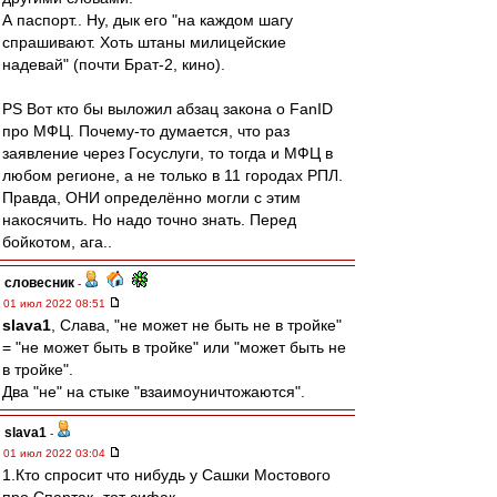
А паспорт.. Ну, дык его "на каждом шагу
спрашивают. Хоть штаны милицейские
надевай" (почти Брат-2, кино).
PS Вот кто бы выложил абзац закона о FanID
про МФЦ. Почему-то думается, что раз
заявление через Госуслуги, то тогда и МФЦ в
любом регионе, а не только в 11 городах РПЛ.
Правда, ОНИ определённо могли с этим
накосячить. Но надо точно знать. Перед
бойкотом, ага..
словесник
-
01 июл 2022 08:51
slava1
, Слава, "не может не быть не в тройке"
= "не может быть в тройке" или "может быть не
в тройке".
Два "не" на стыке "взаимоуничтожаются".
slava1
-
01 июл 2022 03:04
1.Кто спросит что нибудь у Сашки Мостового