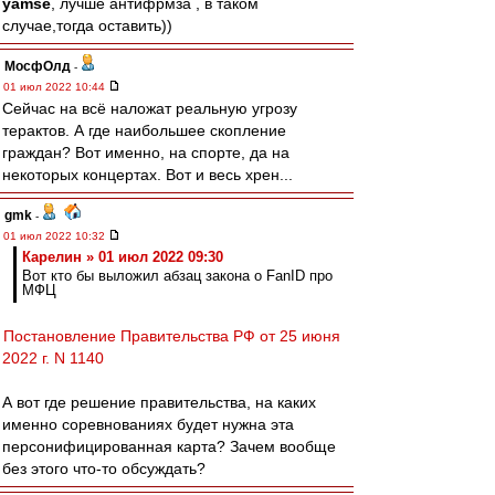
yamse
, лучше антифрмза , в таком
случае,тогда оставить))
МосфОлд
-
01 июл 2022 10:44
Сейчас на всё наложат реальную угрозу
терактов. А где наибольшее скопление
граждан? Вот именно, на спорте, да на
некоторых концертах. Вот и весь хрен...
gmk
-
01 июл 2022 10:32
Карелин » 01 июл 2022 09:30
Вот кто бы выложил абзац закона о FanID про
МФЦ
Постановление Правительства РФ от 25 июня
2022 г. N 1140
А вот где решение правительства, на каких
именно соревнованиях будет нужна эта
персонифицированная карта? Зачем вообще
без этого что-то обсуждать?