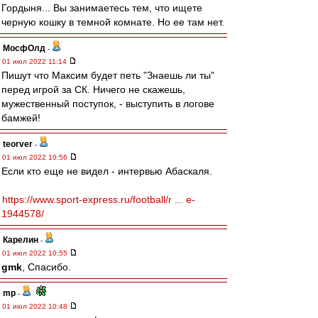
Гордыня... Вы занимаетесь тем, что ищете
черную кошку в темной комнате. Но ее там нет.
МосфОлд
-
01 июл 2022 11:14
Пишут что Максим будет петь "Знаешь ли ты"
перед игрой за СК. Ничего не скажешь,
мужественный поступок, - выступить в логове
бамжей!
teorver
-
01 июл 2022 10:56
Если кто еще не видел - интервью Абаскаля.
https://www.sport-express.ru/football/r ... e-
1944578/
Карелин
-
01 июл 2022 10:55
gmk
, Спасибо.
mp
-
01 июл 2022 10:48