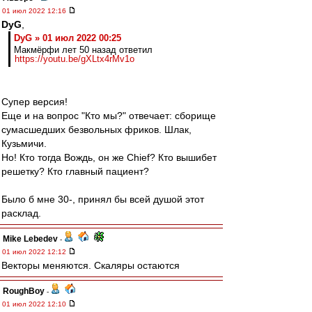
01 июл 2022 12:16
DyG
,
DyG » 01 июл 2022 00:25
Макмёрфи лет 50 назад ответил
https://youtu.be/gXLtx4rMv1o
Супер версия!
Еще и на вопрос "Кто мы?" отвечает: сборище
сумасшедших безвольных фриков. Шлак,
Кузьмичи.
Но! Кто тогда Вождь, он же Chief? Кто вышибет
решетку? Кто главный пациент?
Было б мне 30-, принял бы всей душой этот
расклад.
Mike Lebedev
-
01 июл 2022 12:12
Векторы меняются. Скаляры остаются
RoughBoy
-
01 июл 2022 12:10