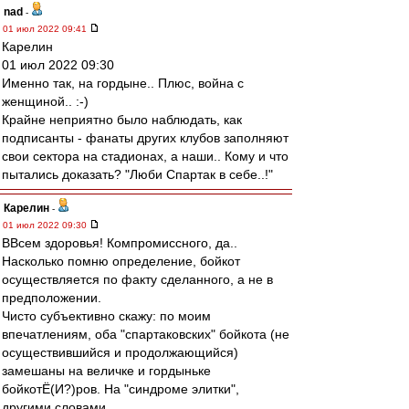
nad
-
01 июл 2022 09:41
Карелин
01 июл 2022 09:30
Именно так, на гордыне.. Плюс, война с
женщиной.. :-)
Крайне неприятно было наблюдать, как
подписанты - фанаты других клубов заполняют
свои сектора на стадионах, а наши.. Кому и что
пытались доказать? "Люби Спартак в себе..!"
Карелин
-
01 июл 2022 09:30
ВВсем здоровья! Компромиссного, да..
Насколько помню определение, бойкот
осуществляется по факту сделанного, а не в
предположении.
Чисто субъективно скажу: по моим
впечатлениям, оба "спартаковских" бойкота (не
осуществившийся и продолжающийся)
замешаны на величке и гордыньке
бойкотЁ(И?)ров. На "синдроме элитки",
другими словами.