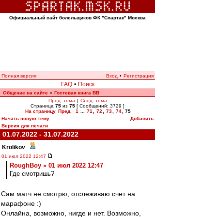
Официальный сайт болельщиков ФК "Спартак" Москва
Полная версия
Вход
•
Регистрация
FAQ
•
Поиск
Общение на сайте
Гостевая книга ВВ
»
Пред. тема
|
След. тема
Страница
75
из
75
[ Сообщений: 3729 ]
На страницу
Пред.
1
...
71
,
72
,
73
,
74
,
75
Начать новую тему
Добавить
Версия для печати
01.07.2022 - 31.07.2022
Krolikov
-
01 июл 2022 12:47
RoughBoy » 01 июл 2022 12:47
Где смотришь?
Сам матч не смотрю, отслеживаю счет на
марафоне :)
Онлайна, возможно, нигде и нет. Возможно,