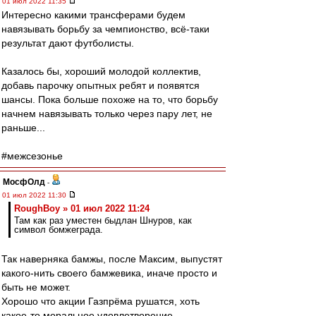
01 июл 2022 11:35
Интересно какими трансферами будем
навязывать борьбу за чемпионство, всё-таки
результат дают футболисты.
Казалось бы, хороший молодой коллектив,
добавь парочку опытных ребят и появятся
шансы. Пока больше похоже на то, что борьбу
начнем навязывать только через пару лет, не
раньше...
#межсезонье
МосфОлд
-
01 июл 2022 11:30
RoughBoy » 01 июл 2022 11:24
Там как раз уместен быдлан Шнуров, как
символ бомжеграда.
Так наверняка бамжы, после Максим, выпустят
какого-нить своего бамжевика, иначе просто и
быть не может.
Хорошо что акции Газпрёма рушатся, хоть
какое-то моральное удовлетворение...