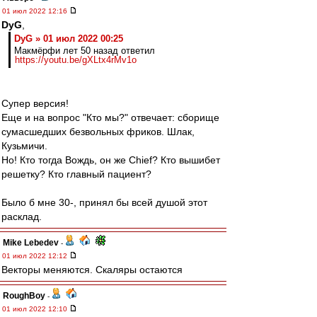
01 июл 2022 12:16
DyG
,
DyG » 01 июл 2022 00:25
Макмёрфи лет 50 назад ответил
https://youtu.be/gXLtx4rMv1o
Супер версия!
Еще и на вопрос "Кто мы?" отвечает: сборище
сумасшедших безвольных фриков. Шлак,
Кузьмичи.
Но! Кто тогда Вождь, он же Chief? Кто вышибет
решетку? Кто главный пациент?
Было б мне 30-, принял бы всей душой этот
расклад.
Mike Lebedev
-
01 июл 2022 12:12
Векторы меняются. Скаляры остаются
RoughBoy
-
01 июл 2022 12:10