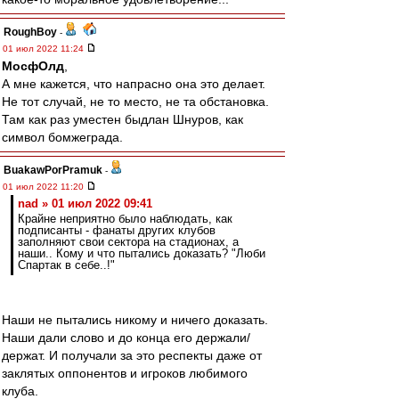
RoughBoy
-
01 июл 2022 11:24
МосфОлд
,
А мне кажется, что напрасно она это делает.
Не тот случай, не то место, не та обстановка.
Там как раз уместен быдлан Шнуров, как
символ бомжеграда.
BuakawPorPramuk
-
01 июл 2022 11:20
nad » 01 июл 2022 09:41
Крайне неприятно было наблюдать, как
подписанты - фанаты других клубов
заполняют свои сектора на стадионах, а
наши.. Кому и что пытались доказать? "Люби
Спартак в себе..!"
Наши не пытались никому и ничего доказать.
Наши дали слово и до конца его держали/
держат. И получали за это респекты даже от
заклятых оппонентов и игроков любимого
клуба.