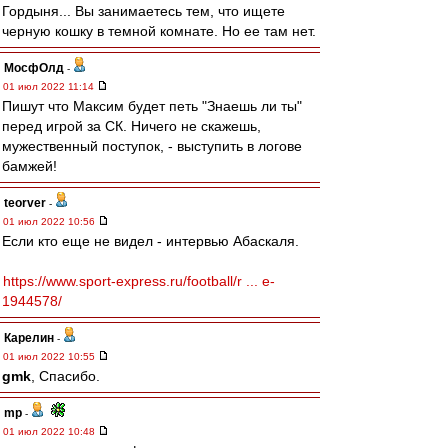
Гордыня... Вы занимаетесь тем, что ищете
черную кошку в темной комнате. Но ее там нет.
МосфОлд
-
01 июл 2022 11:14
Пишут что Максим будет петь "Знаешь ли ты"
перед игрой за СК. Ничего не скажешь,
мужественный поступок, - выступить в логове
бамжей!
teorver
-
01 июл 2022 10:56
Если кто еще не видел - интервью Абаскаля.
https://www.sport-express.ru/football/r ... e-
1944578/
Карелин
-
01 июл 2022 10:55
gmk
, Спасибо.
mp
-
01 июл 2022 10:48