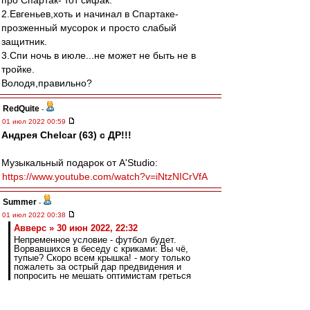
про Спартак- тот сифак.
2.Евгеньев,хоть и начинал в Спартаке-
прозженный мусорок и просто слабый
защитник.
3.Спи ночь в июле...не может не быть не в
тройке.
Володя,правильно?
RedQuite
-
01 июл 2022 00:59
Андрея Chelcar (63) с ДР!!!
Музыкальный подарок от A'Studio:
https://www.youtube.com/watch?v=iNtzNICrVfA
Summer
-
01 июл 2022 00:38
Авверс » 30 июн 2022, 22:32
Непременное условие - футбол будет.
Ворвавшихся в беседу с криками: Вы чё,
тупые? Скоро всем крышка! - могу только
пожалеть за острый дар предвидения и
попросить не мешать оптимистам греться
надеждой
Паайехали, красно - белые?