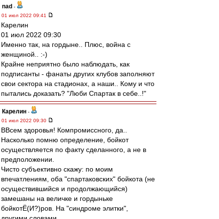
nad
-
01 июл 2022 09:41
Карелин
01 июл 2022 09:30
Именно так, на гордыне.. Плюс, война с
женщиной.. :-)
Крайне неприятно было наблюдать, как
подписанты - фанаты других клубов заполняют
свои сектора на стадионах, а наши.. Кому и что
пытались доказать? "Люби Спартак в себе..!"
Карелин
-
01 июл 2022 09:30
ВВсем здоровья! Компромиссного, да..
Насколько помню определение, бойкот
осуществляется по факту сделанного, а не в
предположении.
Чисто субъективно скажу: по моим
впечатлениям, оба "спартаковских" бойкота (не
осуществившийся и продолжающийся)
замешаны на величке и гордыньке
бойкотЁ(И?)ров. На "синдроме элитки",
другими словами.