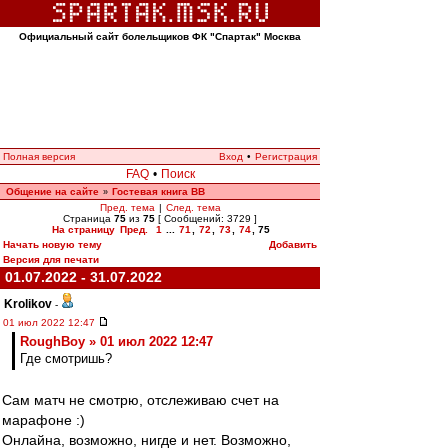
Официальный сайт болельщиков ФК "Спартак" Москва
Полная версия
Вход
•
Регистрация
FAQ
•
Поиск
Общение на сайте
Гостевая книга ВВ
»
Пред. тема
|
След. тема
Страница
75
из
75
[ Сообщений: 3729 ]
На страницу
Пред.
1
...
71
,
72
,
73
,
74
,
75
Начать новую тему
Добавить
Версия для печати
01.07.2022 - 31.07.2022
Krolikov
-
01 июл 2022 12:47
RoughBoy » 01 июл 2022 12:47
Где смотришь?
Сам матч не смотрю, отслеживаю счет на
марафоне :)
Онлайна, возможно, нигде и нет. Возможно,