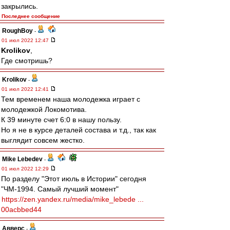
закрылись.
Последнее сообщение
RoughBoy
-
01 июл 2022 12:47
Krolikov
,
Где смотришь?
Krolikov
-
01 июл 2022 12:41
Тем временем наша молодежка играет с
молодежкой Локомотива.
К 39 минуте счет 6:0 в нашу пользу.
Но я не в курсе деталей состава и т.д., так как
выглядит совсем жестко.
Mike Lebedev
-
01 июл 2022 12:29
По разделу "Этот июль в Истории" сегодня
"ЧМ-1994. Самый лучший момент"
https://zen.yandex.ru/media/mike_lebede ...
00acbbed44
Авверс
-