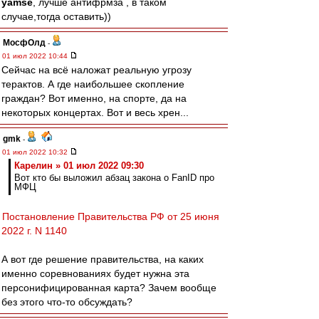
yamse
, лучше антифрмза , в таком
случае,тогда оставить))
МосфОлд
-
01 июл 2022 10:44
Сейчас на всё наложат реальную угрозу
терактов. А где наибольшее скопление
граждан? Вот именно, на спорте, да на
некоторых концертах. Вот и весь хрен...
gmk
-
01 июл 2022 10:32
Карелин » 01 июл 2022 09:30
Вот кто бы выложил абзац закона о FanID про
МФЦ
Постановление Правительства РФ от 25 июня
2022 г. N 1140
А вот где решение правительства, на каких
именно соревнованиях будет нужна эта
персонифицированная карта? Зачем вообще
без этого что-то обсуждать?