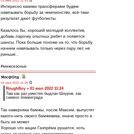
01 июл 2022 11:35
Интересно какими трансферами будем
навязывать борьбу за чемпионство, всё-таки
результат дают футболисты.
Казалось бы, хороший молодой коллектив,
добавь парочку опытных ребят и появятся
шансы. Пока больше похоже на то, что борьбу
начнем навязывать только через пару лет, не
раньше...
#межсезонье
МосфОлд
-
01 июл 2022 11:30
RoughBoy » 01 июл 2022 11:24
Там как раз уместен быдлан Шнуров, как
символ бомжеграда.
Так наверняка бамжы, после Максим, выпустят
какого-нить своего бамжевика, иначе просто и
быть не может.
Хорошо что акции Газпрёма рушатся, хоть
какое-то моральное удовлетворение...