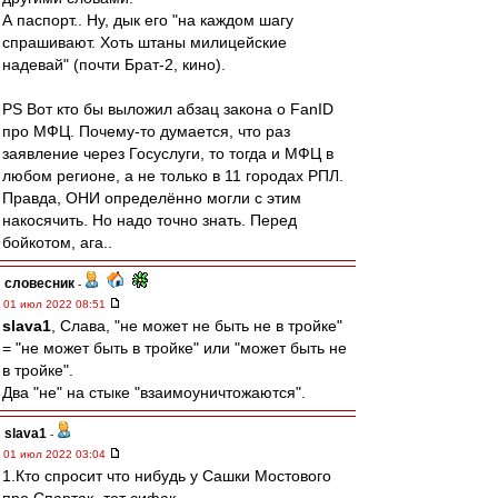
А паспорт.. Ну, дык его "на каждом шагу
спрашивают. Хоть штаны милицейские
надевай" (почти Брат-2, кино).
PS Вот кто бы выложил абзац закона о FanID
про МФЦ. Почему-то думается, что раз
заявление через Госуслуги, то тогда и МФЦ в
любом регионе, а не только в 11 городах РПЛ.
Правда, ОНИ определённо могли с этим
накосячить. Но надо точно знать. Перед
бойкотом, ага..
словесник
-
01 июл 2022 08:51
slava1
, Слава, "не может не быть не в тройке"
= "не может быть в тройке" или "может быть не
в тройке".
Два "не" на стыке "взаимоуничтожаются".
slava1
-
01 июл 2022 03:04
1.Кто спросит что нибудь у Сашки Мостового