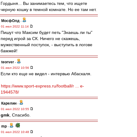
Гордыня... Вы занимаетесь тем, что ищете
черную кошку в темной комнате. Но ее там нет.
МосфОлд
-
01 июл 2022 11:14
Пишут что Максим будет петь "Знаешь ли ты"
перед игрой за СК. Ничего не скажешь,
мужественный поступок, - выступить в логове
бамжей!
teorver
-
01 июл 2022 10:56
Если кто еще не видел - интервью Абаскаля.
https://www.sport-express.ru/football/r ... e-
1944578/
Карелин
-
01 июл 2022 10:55
gmk
, Спасибо.
mp
-
01 июл 2022 10:48