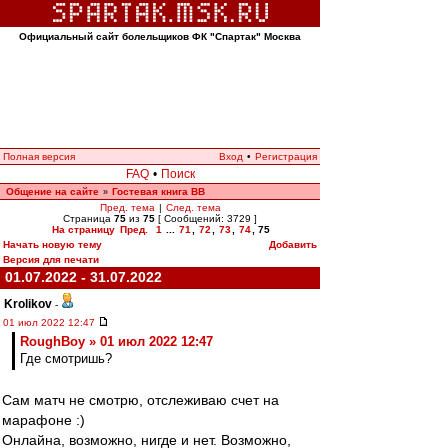
Официальный сайт болельщиков ФК "Спартак" Москва
Полная версия
Вход
•
Регистрация
FAQ
•
Поиск
Общение на сайте
Гостевая книга ВВ
»
Пред. тема
|
След. тема
Страница
75
из
75
[ Сообщений: 3729 ]
На страницу
Пред.
1
...
71
,
72
,
73
,
74
,
75
Начать новую тему
Добавить
Версия для печати
01.07.2022 - 31.07.2022
Krolikov
-
01 июл 2022 12:47
RoughBoy » 01 июл 2022 12:47
Где смотришь?
Сам матч не смотрю, отслеживаю счет на
марафоне :)
Онлайна, возможно, нигде и нет. Возможно,