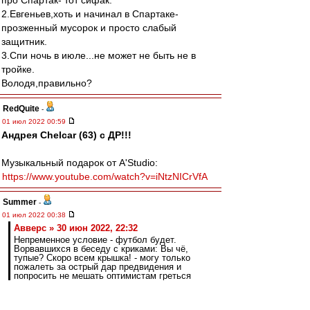
про Спартак- тот сифак.
2.Евгеньев,хоть и начинал в Спартаке-
прозженный мусорок и просто слабый
защитник.
3.Спи ночь в июле...не может не быть не в
тройке.
Володя,правильно?
RedQuite
-
01 июл 2022 00:59
Андрея Chelcar (63) с ДР!!!
Музыкальный подарок от A'Studio:
https://www.youtube.com/watch?v=iNtzNICrVfA
Summer
-
01 июл 2022 00:38
Авверс » 30 июн 2022, 22:32
Непременное условие - футбол будет.
Ворвавшихся в беседу с криками: Вы чё,
тупые? Скоро всем крышка! - могу только
пожалеть за острый дар предвидения и
попросить не мешать оптимистам греться
надеждой
Паайехали, красно - белые?