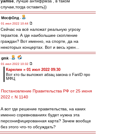
yamse
, лучше антифрмза , в таком
случае,тогда оставить))
МосфОлд
-
01 июл 2022 10:44
Сейчас на всё наложат реальную угрозу
терактов. А где наибольшее скопление
граждан? Вот именно, на спорте, да на
некоторых концертах. Вот и весь хрен...
gmk
-
01 июл 2022 10:32
Карелин » 01 июл 2022 09:30
Вот кто бы выложил абзац закона о FanID про
МФЦ
Постановление Правительства РФ от 25 июня
2022 г. N 1140
А вот где решение правительства, на каких
именно соревнованиях будет нужна эта
персонифицированная карта? Зачем вообще
без этого что-то обсуждать?