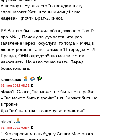
А паспорт.. Ну, дык его "на каждом шагу
спрашивают. Хоть штаны милицейские
надевай" (почти Брат-2, кино).
PS Вот кто бы выложил абзац закона о FanID
про МФЦ. Почему-то думается, что раз
заявление через Госуслуги, то тогда и МФЦ в
любом регионе, а не только в 11 городах РПЛ.
Правда, ОНИ определённо могли с этим
накосячить. Но надо точно знать. Перед
бойкотом, ага..
словесник
-
01 июл 2022 08:51
slava1
, Слава, "не может не быть не в тройке"
= "не может быть в тройке" или "может быть не
в тройке".
Два "не" на стыке "взаимоуничтожаются".
slava1
-
01 июл 2022 03:04
1.Кто спросит что нибудь у Сашки Мостового