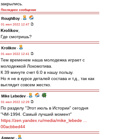
закрылись.
Последнее сообщение
RoughBoy
-
01 июл 2022 12:47
Krolikov
,
Где смотришь?
Krolikov
-
01 июл 2022 12:41
Тем временем наша молодежка играет с
молодежкой Локомотива.
К 39 минуте счет 6:0 в нашу пользу.
Но я не в курсе деталей состава и т.д., так как
выглядит совсем жестко.
Mike Lebedev
-
01 июл 2022 12:29
По разделу "Этот июль в Истории" сегодня
"ЧМ-1994. Самый лучший момент"
https://zen.yandex.ru/media/mike_lebede ...
00acbbed44
Авверс
-