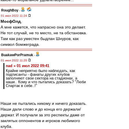
RoughBoy
-
01 июл 2022 11:24
МосфОлд
,
А мне кажется, что напрасно она это делает.
Не тот случай, не то место, не та обстановка.
Там как раз уместен быдлан Шнуров, как
символ бомжеграда.
BuakawPorPramuk
-
01 июл 2022 11:20
nad » 01 июл 2022 09:41
Крайне неприятно было наблюдать, как
подписанты - фанаты других клубов
заполняют свои сектора на стадионах, а
наши.. Кому и что пытались доказать? "Люби
Спартак в себе..!"
Наши не пытались никому и ничего доказать.
Наши дали слово и до конца его держали/
держат. И получали за это респекты даже от
заклятых оппонентов и игроков любимого
клуба.