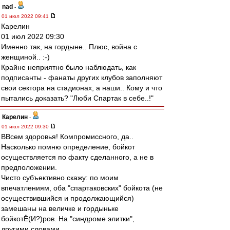
nad
-
01 июл 2022 09:41
Карелин
01 июл 2022 09:30
Именно так, на гордыне.. Плюс, война с
женщиной.. :-)
Крайне неприятно было наблюдать, как
подписанты - фанаты других клубов заполняют
свои сектора на стадионах, а наши.. Кому и что
пытались доказать? "Люби Спартак в себе..!"
Карелин
-
01 июл 2022 09:30
ВВсем здоровья! Компромиссного, да..
Насколько помню определение, бойкот
осуществляется по факту сделанного, а не в
предположении.
Чисто субъективно скажу: по моим
впечатлениям, оба "спартаковских" бойкота (не
осуществившийся и продолжающийся)
замешаны на величке и гордыньке
бойкотЁ(И?)ров. На "синдроме элитки",
другими словами.