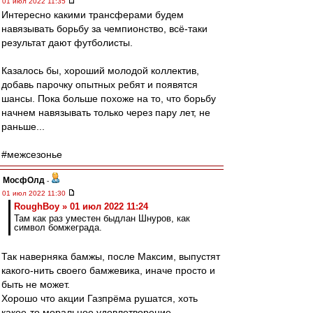
01 июл 2022 11:35
Интересно какими трансферами будем
навязывать борьбу за чемпионство, всё-таки
результат дают футболисты.
Казалось бы, хороший молодой коллектив,
добавь парочку опытных ребят и появятся
шансы. Пока больше похоже на то, что борьбу
начнем навязывать только через пару лет, не
раньше...
#межсезонье
МосфОлд
-
01 июл 2022 11:30
RoughBoy » 01 июл 2022 11:24
Там как раз уместен быдлан Шнуров, как
символ бомжеграда.
Так наверняка бамжы, после Максим, выпустят
какого-нить своего бамжевика, иначе просто и
быть не может.
Хорошо что акции Газпрёма рушатся, хоть
какое-то моральное удовлетворение...