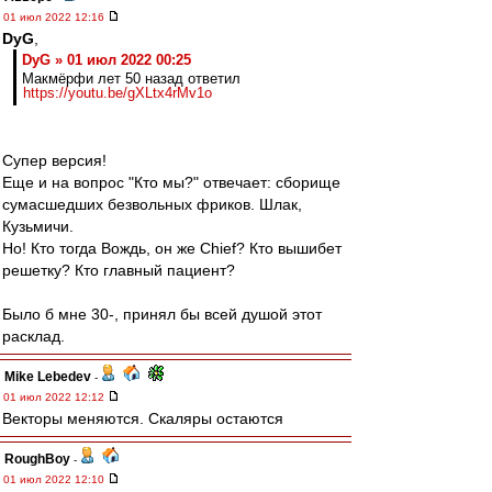
01 июл 2022 12:16
DyG
,
DyG » 01 июл 2022 00:25
Макмёрфи лет 50 назад ответил
https://youtu.be/gXLtx4rMv1o
Супер версия!
Еще и на вопрос "Кто мы?" отвечает: сборище
сумасшедших безвольных фриков. Шлак,
Кузьмичи.
Но! Кто тогда Вождь, он же Chief? Кто вышибет
решетку? Кто главный пациент?
Было б мне 30-, принял бы всей душой этот
расклад.
Mike Lebedev
-
01 июл 2022 12:12
Векторы меняются. Скаляры остаются
RoughBoy
-
01 июл 2022 12:10