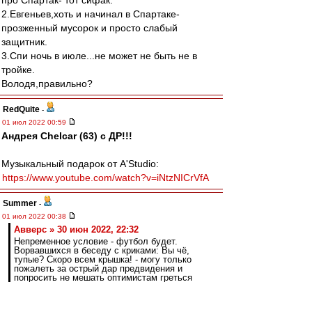
про Спартак- тот сифак.
2.Евгеньев,хоть и начинал в Спартаке-
прозженный мусорок и просто слабый
защитник.
3.Спи ночь в июле...не может не быть не в
тройке.
Володя,правильно?
RedQuite
-
01 июл 2022 00:59
Андрея Chelcar (63) с ДР!!!
Музыкальный подарок от A'Studio:
https://www.youtube.com/watch?v=iNtzNICrVfA
Summer
-
01 июл 2022 00:38
Авверс » 30 июн 2022, 22:32
Непременное условие - футбол будет.
Ворвавшихся в беседу с криками: Вы чё,
тупые? Скоро всем крышка! - могу только
пожалеть за острый дар предвидения и
попросить не мешать оптимистам греться
надеждой
Паайехали, красно - белые?