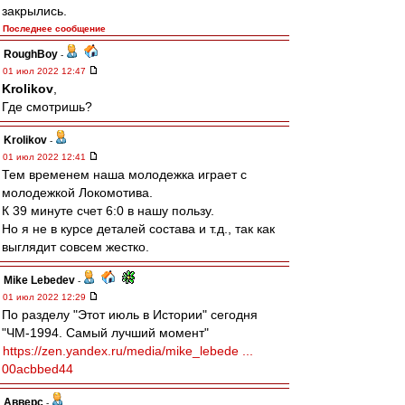
закрылись.
Последнее сообщение
RoughBoy
-
01 июл 2022 12:47
Krolikov
,
Где смотришь?
Krolikov
-
01 июл 2022 12:41
Тем временем наша молодежка играет с
молодежкой Локомотива.
К 39 минуте счет 6:0 в нашу пользу.
Но я не в курсе деталей состава и т.д., так как
выглядит совсем жестко.
Mike Lebedev
-
01 июл 2022 12:29
По разделу "Этот июль в Истории" сегодня
"ЧМ-1994. Самый лучший момент"
https://zen.yandex.ru/media/mike_lebede ...
00acbbed44
Авверс
-