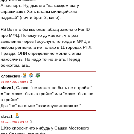
А паспорт.. Ну, дык его "на каждом шагу
спрашивают. Хоть штаны милицейские
надевай" (почти Брат-2, кино).
PS Вот кто бы выложил абзац закона о FanID
про МФЦ. Почему-то думается, что раз
заявление через Госуслуги, то тогда и МФЦ в
любом регионе, а не только в 11 городах РПЛ.
Правда, ОНИ определённо могли с этим
накосячить. Но надо точно знать. Перед
бойкотом, ага..
словесник
-
01 июл 2022 08:51
slava1
, Слава, "не может не быть не в тройке"
= "не может быть в тройке" или "может быть не
в тройке".
Два "не" на стыке "взаимоуничтожаются".
slava1
-
01 июл 2022 03:04
1.Кто спросит что нибудь у Сашки Мостового