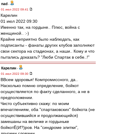
nad
-
01 июл 2022 09:41
Карелин
01 июл 2022 09:30
Именно так, на гордыне.. Плюс, война с
женщиной.. :-)
Крайне неприятно было наблюдать, как
подписанты - фанаты других клубов заполняют
свои сектора на стадионах, а наши.. Кому и что
пытались доказать? "Люби Спартак в себе..!"
Карелин
-
01 июл 2022 09:30
ВВсем здоровья! Компромиссного, да..
Насколько помню определение, бойкот
осуществляется по факту сделанного, а не в
предположении.
Чисто субъективно скажу: по моим
впечатлениям, оба "спартаковских" бойкота (не
осуществившийся и продолжающийся)
замешаны на величке и гордыньке
бойкотЁ(И?)ров. На "синдроме элитки",
другими словами.