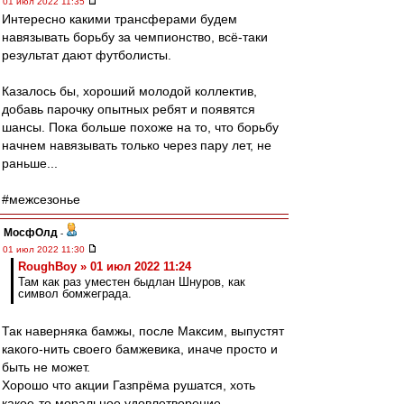
01 июл 2022 11:35
Интересно какими трансферами будем
навязывать борьбу за чемпионство, всё-таки
результат дают футболисты.
Казалось бы, хороший молодой коллектив,
добавь парочку опытных ребят и появятся
шансы. Пока больше похоже на то, что борьбу
начнем навязывать только через пару лет, не
раньше...
#межсезонье
МосфОлд
-
01 июл 2022 11:30
RoughBoy » 01 июл 2022 11:24
Там как раз уместен быдлан Шнуров, как
символ бомжеграда.
Так наверняка бамжы, после Максим, выпустят
какого-нить своего бамжевика, иначе просто и
быть не может.
Хорошо что акции Газпрёма рушатся, хоть
какое-то моральное удовлетворение...