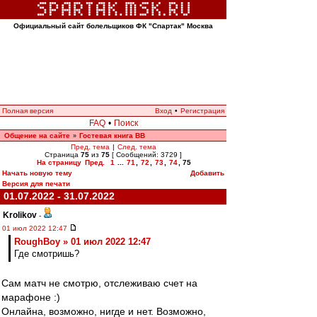
Официальный сайт болельщиков ФК "Спартак" Москва
Полная версия
Вход
•
Регистрация
FAQ
•
Поиск
Общение на сайте
Гостевая книга ВВ
»
Пред. тема
|
След. тема
Страница
75
из
75
[ Сообщений: 3729 ]
На страницу
Пред.
1
...
71
,
72
,
73
,
74
,
75
Начать новую тему
Добавить
Версия для печати
01.07.2022 - 31.07.2022
Krolikov
-
01 июл 2022 12:47
RoughBoy » 01 июл 2022 12:47
Где смотришь?
Сам матч не смотрю, отслеживаю счет на
марафоне :)
Онлайна, возможно, нигде и нет. Возможно,