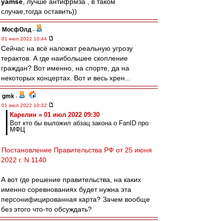
yamse
, лучше антифрмза , в таком
случае,тогда оставить))
МосфОлд
-
01 июл 2022 10:44
Сейчас на всё наложат реальную угрозу
терактов. А где наибольшее скопление
граждан? Вот именно, на спорте, да на
некоторых концертах. Вот и весь хрен...
gmk
-
01 июл 2022 10:32
Карелин » 01 июл 2022 09:30
Вот кто бы выложил абзац закона о FanID про
МФЦ
Постановление Правительства РФ от 25 июня
2022 г. N 1140
А вот где решение правительства, на каких
именно соревнованиях будет нужна эта
персонифицированная карта? Зачем вообще
без этого что-то обсуждать?