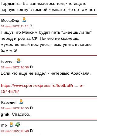
Гордыня... Вы занимаетесь тем, что ищете
черную кошку в темной комнате. Но ее там нет.
МосфОлд
-
01 июл 2022 11:14
Пишут что Максим будет петь "Знаешь ли ты"
перед игрой за СК. Ничего не скажешь,
мужественный поступок, - выступить в логове
бамжей!
teorver
-
01 июл 2022 10:56
Если кто еще не видел - интервью Абаскаля.
https://www.sport-express.ru/football/r ... e-
1944578/
Карелин
-
01 июл 2022 10:55
gmk
, Спасибо.
mp
-
01 июл 2022 10:48