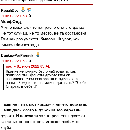
RoughBoy
-
01 июл 2022 11:24
МосфОлд
,
А мне кажется, что напрасно она это делает.
Не тот случай, не то место, не та обстановка.
Там как раз уместен быдлан Шнуров, как
символ бомжеграда.
BuakawPorPramuk
-
01 июл 2022 11:20
nad » 01 июл 2022 09:41
Крайне неприятно было наблюдать, как
подписанты - фанаты других клубов
заполняют свои сектора на стадионах, а
наши.. Кому и что пытались доказать? "Люби
Спартак в себе..!"
Наши не пытались никому и ничего доказать.
Наши дали слово и до конца его держали/
держат. И получали за это респекты даже от
заклятых оппонентов и игроков любимого
клуба.