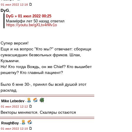
01 июл 2022 12:16
DyG
,
DyG » 01 июл 2022 00:25
Макмёрфи лет 50 назад ответил
https://youtu.be/gXLtx4rMv1o
Супер версия!
Еще и на вопрос "Кто мы?" отвечает: сборище
сумасшедших безвольных фриков. Шлак,
Кузьмичи.
Но! Кто тогда Вождь, он же Chief? Кто вышибет
решетку? Кто главный пациент?
Было б мне 30-, принял бы всей душой этот
расклад.
Mike Lebedev
-
01 июл 2022 12:12
Векторы меняются. Скаляры остаются
RoughBoy
-
01 июл 2022 12:10