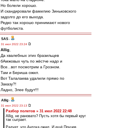
Но болели хорошо.
И скандировали фамилию Зиньковского
задолго до его выхода.
Редко так хорошо принимают нового
футболиста.
SAS
-
31 июл 2022 23:24
Allig
,
Да хвалебных этих бразильцев
бАмжовых чуть по жёстче надо и
Все...вот посмотрим а Грозном.
Там и Бериша ожил.
Вот Талалаева удалили прямо по
Заказу?!
Ладно, Злее будут!!!
Allig
-
31 июл 2022 23:13
Разбор полетов » 31 июл 2022 22:48
Allig, не рановато? Пусть хотя бы первый круг
так сыграет.
Радует, что Антоха ожил. И ещё Пруцев