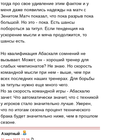
тогда про свое удивление этим фактом и у
меня даже появились надежды на матч с
Зенитом.Матч показал, что пока разрыв пока
большой. Но это - пока. Есть шансы
побороться за титул. Если тенденция на
ускорение мысли и мяча продолжится, то
шансы есть.
Но квалификация Абаскаля сомнений не
вызывает. Может, он - хороший тренер для
слабых чемпионатов? Не знаю. Но скорость
командной мысли при нем - выше, чем при
всех последних наших тренерах. Для борьбы
за титулы нужно еще много чего.
Но за скорость командной игры - Абаскалю
зачет. Что автоматически значит, что с техникой
у игроков стало значительно лучше. Уверен,
что по итогам сезона процент технического
брака будет значительно ниже, чем в прошлом
сезоне.
Азартный
-
31 июл 2022 22:26