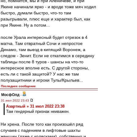
но, помнится, мы и при Аленичеве, и при
Якине начинали ярко - и вроде тоже мяч ходил
быстро, думали быстро, что-то там
разыгрывали, плюс еще и характер был, как
при Якине. Ну а потом...
после Урала интересный будет отрезок в 4
матча. Там отвратный Сочи и непростое
Динамо, там выезд в кипящий Воронеж, а
следом - Зенит. Если не откатимся в середину
таблицы после 8 туров - шансы на что-то
интересное вполне есть. С другой стороны,
есть ли с такой защитой? У нас же там
полузащитники и игроки Тулы/Крыльев...
Последнее сообщение
МосфОлд
-
31 июл 2022 23:43
Азартный » 31 июл 2022 23:38
Там гендерный признак неиважен.
Ни хрена. После того как произошёл ряд
случаев с падением в лифтовые шахты
женщин (даже с колясками), собственно и