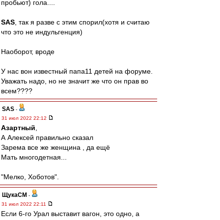
пробьют) гола....
SAS
, так я разве с этим спорил(хотя и считаю
что это не индульгенция)
Наоборот, вроде
У нас вон известный папа11 детей на форуме.
Уважать надо, но не значит же что он прав во
всем????
SAS
-
31 июл 2022 22:12
Азартный
,
А Алексей правильно сказал
Зарема все же женщина , да ещё
Мать многодетная...
"Мелко, Хоботов".
ЩукаСМ
-
31 июл 2022 22:11
Если 6-го Урал выставит вагон, это одно, а