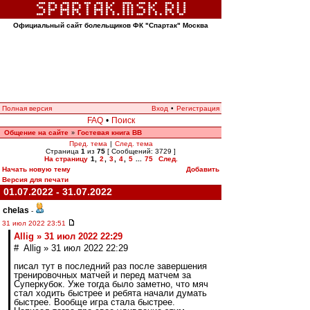
Официальный сайт болельщиков ФК "Спартак" Москва
Полная версия
Вход
•
Регистрация
FAQ
•
Поиск
Общение на сайте
Гостевая книга ВВ
»
Пред. тема
|
След. тема
Страница
1
из
75
[ Сообщений: 3729 ]
На страницу
1
,
2
,
3
,
4
,
5
...
75
След.
Начать новую тему
Добавить
Версия для печати
01.07.2022 - 31.07.2022
chelas
-
31 июл 2022 23:51
Allig » 31 июл 2022 22:29
# Allig » 31 июл 2022 22:29
писал тут в последний раз после завершения
тренировочных матчей и перед матчем за
Суперкубок. Уже тогда было заметно, что мяч
стал ходить быстрее и ребята начали думать
быстрее. Вообще игра стала быстрее.