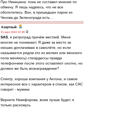
Про Никишина: пока не составил мнение по
обмену. Я лишь надеюсь, что не все
оболотились. Вон, в пришедших парни из
Чехова да Зеленограда есть…
Азартный
-
31 июл 2022 22:38
SAS
, я ретроград причём жесткий. Меня
многие не понимают. Я даже за место за
окошко доплачиваю в самолёте, но если
оказывается рядом кто из мелких или женского
пола меняюсь) стюардессы правда
телефончики после этого оставляют охотно, но
должно же быть вознаграждение?
Спектр, хороша компания у Антона, и самое
интересное все с характером в списке, как САС
говорит - мужики
Верните Никифорова, всем лучше будет, я
только расхожусь