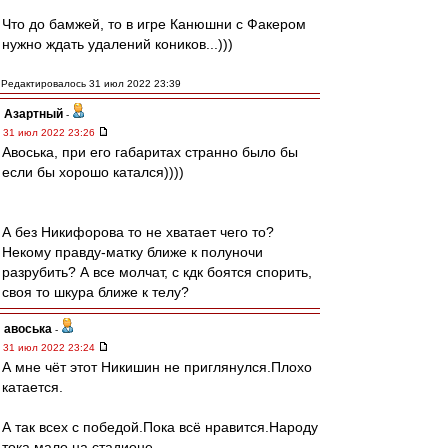
Что до бамжей, то в игре Канюшни с Факером
нужно ждать удалений коников...)))
Редактировалось 31 июл 2022 23:39
Азартный
-
31 июл 2022 23:26
Авоська, при его габаритах странно было бы
если бы хорошо катался))))
А без Никифорова то не хватает чего то?
Некому правду-матку ближе к полуночи
разрубить? А все молчат, с кдк боятся спорить,
своя то шкура ближе к телу?
авоська
-
31 июл 2022 23:24
А мне чёт этот Никишин не приглянулся.Плохо
катается.
А так всех с победой.Пока всё нравится.Народу
тока мало на стадионе.