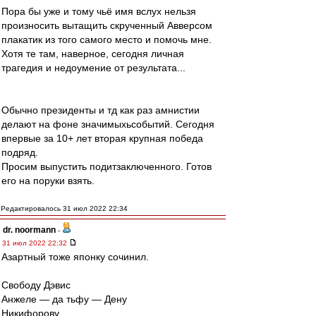
Пора бы уже и тому чьё имя вслух нельзя
произносить вытащить скрученный Авверсом
плакатик из того самого место и помочь мне.
Хотя те там, наверное, сегодня личная
трагедия и недоумение от результата...
Обычно президенты и тд как раз амнистии
делают на фоне значимыхьсобытий. Сегодня
впервые за 10+ лет вторая крупная победа
подряд.
Просим выпустить подитзаключенного. Готов
его на поруки взять.
Редактировалось 31 июл 2022 22:34
dr. noormann
-
31 июл 2022 22:32
Азартный тоже японку сочинил.
Свободу Дэвис
Анжеле — да тьфу — Дену
Никифорову.