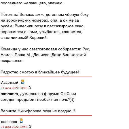
последнего желающего, уважаю.
Потом на Волоколамке догоняем чёрную бэху
на воронежских номерах, опа, а он же за
рулём. Вывесили розу в пассажирское окно,
поравнялся с нами, улыбается, кланяется,
счастлииивый! Хороший.
Команда у нас светлоголовая собирается: Рус,
Наиль, Паша М., Денисов. Даже Зиньковский
покрасился.
Радостно смотрю в ближайшее будущее!
Азартный
-
31 июл 2022 23:00
mmmmm
, думаешь на форуме Фк Сочи
сегодня предстоит необычная ночь?)))
Верните Никифорова пока не поздно!!!
mmmmm
-
31 июл 2022 22:58