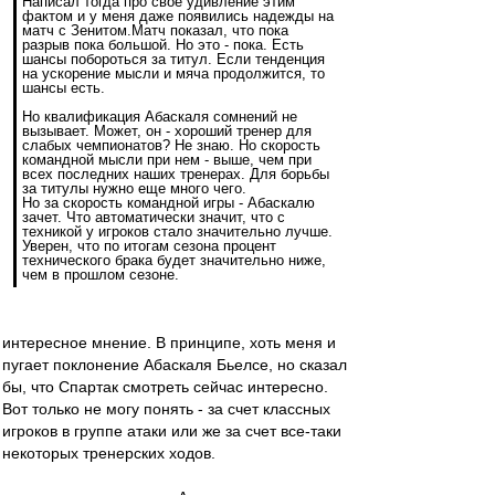
Написал тогда про свое удивление этим
фактом и у меня даже появились надежды на
матч с Зенитом.Матч показал, что пока
разрыв пока большой. Но это - пока. Есть
шансы побороться за титул. Если тенденция
на ускорение мысли и мяча продолжится, то
шансы есть.
Но квалификация Абаскаля сомнений не
вызывает. Может, он - хороший тренер для
слабых чемпионатов? Не знаю. Но скорость
командной мысли при нем - выше, чем при
всех последних наших тренерах. Для борьбы
за титулы нужно еще много чего.
Но за скорость командной игры - Абаскалю
зачет. Что автоматически значит, что с
техникой у игроков стало значительно лучше.
Уверен, что по итогам сезона процент
технического брака будет значительно ниже,
чем в прошлом сезоне.
интересное мнение. В принципе, хоть меня и
пугает поклонение Абаскаля Бьелсе, но сказал
бы, что Спартак смотреть сейчас интересно.
Вот только не могу понять - за счет классных
игроков в группе атаки или же за счет все-таки
некоторых тренерских ходов.