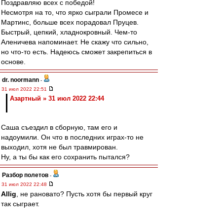
Поздравляю всех с победой!
Несмотря на то, что ярко сыграли Промесе и
Мартинс, больше всех порадовал Пруцев.
Быстрый, цепкий, хладнокровный. Чем-то
Аленичева напоминает. Не скажу что сильно,
но что-то есть. Надеюсь сможет закрепиться в
основе.
dr. noormann
-
31 июл 2022 22:51
Азартный » 31 июл 2022 22:44
Саша съездил в сборную, там его и
надоумили. Он что в последних играх-то не
выходил, хотя не был травмирован.
Ну, а ты бы как его сохранить пытался?
Разбор полетов
-
31 июл 2022 22:48
Allig
, не рановато? Пусть хотя бы первый круг
так сыграет.