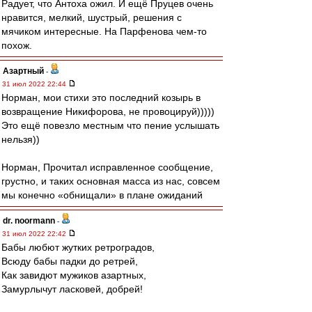
Радует, что Антоха ожил. И ещё Пруцев очень
нравится, мелкий, шустрый, решения с
мячиком интересные. На Парфенова чем-то
похож.
Азартный
-
31 июл 2022 22:44
Норман, мои стихи это последний козырь в
возвращение Никифорова, не провоцируй)))))
Это ещё повезло местным что пение услышать
нельзя))
Норман, Прочитал исправленное сообщение,
грустно, и таких основная масса из нас, совсем
мы конечно «обнищали» в плане ожиданий
dr. noormann
-
31 июл 2022 22:42
Бабы любют жутких ретроградов,
Всюду бабы падки до ретрей,
Как завидют мужиков азартных,
Замурлычут ласковей, добрей!