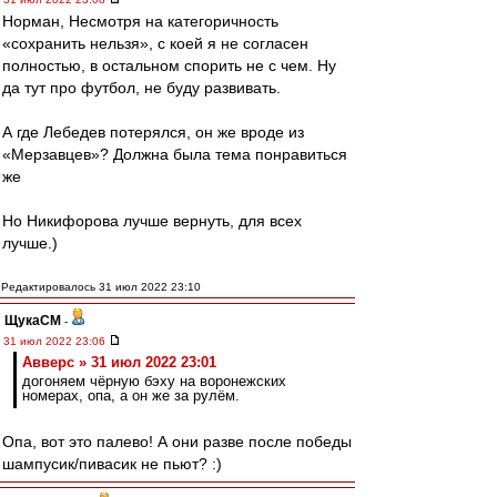
Норман, Несмотря на категоричность
«сохранить нельзя», с коей я не согласен
полностью, в остальном спорить не с чем. Ну
да тут про футбол, не буду развивать.
А где Лебедев потерялся, он же вроде из
«Мерзавцев»? Должна была тема понравиться
же
Но Никифорова лучше вернуть, для всех
лучше.)
Редактировалось 31 июл 2022 23:10
ЩукаСМ
-
31 июл 2022 23:06
Авверс » 31 июл 2022 23:01
догоняем чёрную бэху на воронежских
номерах, опа, а он же за рулём.
Опа, вот это палево! А они разве после победы
шампусик/пивасик не пьют? :)