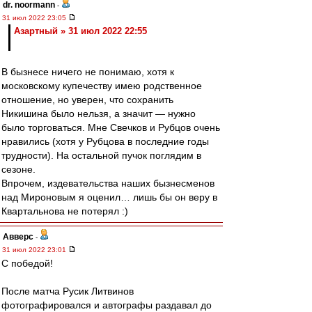
dr. noormann
-
31 июл 2022 23:05
Азартный » 31 июл 2022 22:55
В бызнесе ничего не понимаю, хотя к
московскому купечеству имею родственное
отношение, но уверен, что сохранить
Никишина было нельзя, а значит — нужно
было торговаться. Мне Свечков и Рубцов очень
нравились (хотя у Рубцова в последние годы
трудности). На остальной пучок поглядим в
сезоне.
Впрочем, издевательства наших бызнесменов
над Мироновым я оценил… лишь бы он веру в
Квартальнова не потерял :)
Авверс
-
31 июл 2022 23:01
С победой!
После матча Русик Литвинов
фотографировался и автографы раздавал до