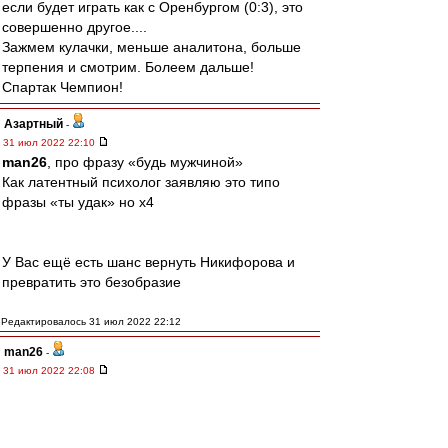
если будет играть как с Оренбургом (0:3), это
совершенно другое....
Зажмем кулачки, меньше аналитона, больше
терпения и смотрим. Болеем дальше!
Спартак Чемпион!
Азартный
-
31 июл 2022 22:10
man26
, про фразу «будь мужчиной»
Как латентный психолог заявляю это типо
фразы «ты удак» но х4
У Вас ещё есть шанс вернуть Никифорова и
превратить это безобразие
Редактировалось 31 июл 2022 22:12
man26
-
31 июл 2022 22:08
Азартный
, ты о чём?
Азартный
-
31 июл 2022 21:59