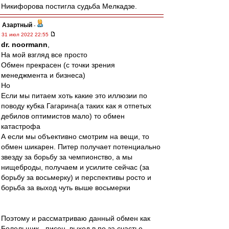
Никифорова постигла судьба Мелкадзе.
Азартный
-
31 июл 2022 22:55
dr. noormann
,
На мой взгляд все просто
Обмен прекрасен (с точки зрения
менеджмента и бизнеса)
Но
Если мы питаем хоть какие это иллюзии по
поводу кубка Гагарина(а таких как я отпетых
дебилов оптимистов мало) то обмен
катастрофа
А если мы объективно смотрим на вещи, то
обмен шикарен. Питер получает потенциально
звезду за борьбу за чемпионство, а мы
нищеброды, получаем и усилите сейчас (за
борьбу за восьмерку) и перспективы росто и
борьба за выход чуть выше восьмерки
Поэтому и рассматриваю данный обмен как
Болельщик - писец, выход в по за счастье