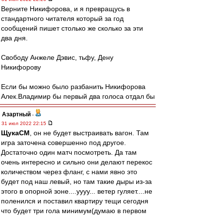
Верните Никифорова, и я превращусь в
стандартного читателя который за год
сообщений пишет столько же сколько за эти
два дня.
Свободу Анжеле Дэвис, тьфу, Дену
Никифорову
Если бы можно было разбанить Никифорова
Алек.Владимир бы первый два голоса отдал бы
Азартный
-
31 июл 2022 22:15
ЩукаСМ
, он не будет выстраивать вагон. Там
игра заточена совершенно под другое.
Достаточно один матч посмотреть. Да там
очень интересно и сильно они делают перекос
количеством через фланг, с нами явно это
будет под наш левый, но там такие дыры из-за
этого в опорной зоне....уууу... ветер гуляет....не
поленился и поставил квартиру тещи сегодня
что будет три гола минимум(думаю в первом