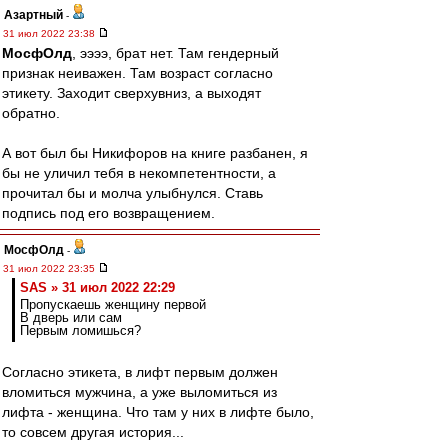
Азартный
-
31 июл 2022 23:38
МосфОлд
, ээээ, брат нет. Там гендерный
признак неиважен. Там возраст согласно
этикету. Заходит сверхувниз, а выходят
обратно.
А вот был бы Никифоров на книге разбанен, я
бы не уличил тебя в некомпетентности, а
прочитал бы и молча улыбнулся. Ставь
подпись под его возвращением.
МосфОлд
-
31 июл 2022 23:35
SAS » 31 июл 2022 22:29
Пропускаешь женщину первой
В дверь или сам
Первым ломишься?
Согласно этикета, в лифт первым должен
вломиться мужчина, а уже выломиться из
лифта - женщина. Что там у них в лифте было,
то совсем другая история...