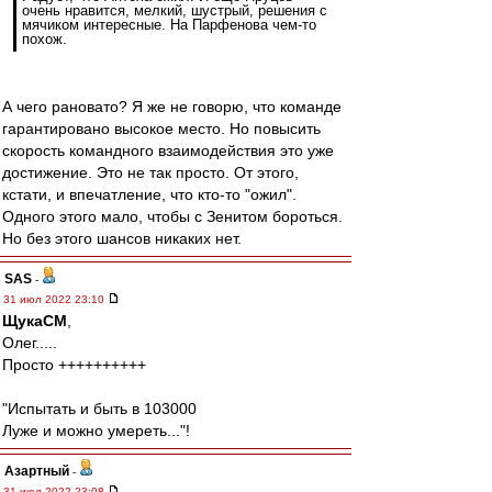
очень нравится, мелкий, шустрый, решения с
мячиком интересные. На Парфенова чем-то
похож.
А чего рановато? Я же не говорю, что команде
гарантировано высокое место. Но повысить
скорость командного взаимодействия это уже
достижение. Это не так просто. От этого,
кстати, и впечатление, что кто-то "ожил".
Одного этого мало, чтобы с Зенитом бороться.
Но без этого шансов никаких нет.
SAS
-
31 июл 2022 23:10
ЩукаСМ
,
Олег.....
Просто ++++++++++
"Испытать и быть в 103000
Луже и можно умереть..."!
Азартный
-
31 июл 2022 23:08