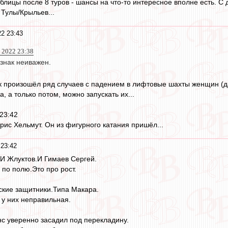
блицы после 8 туров - шансы на что-то интересное вполне есть. С 
 Тулы/Крыльев...
2 23:43
 2022 23:38
знак неиважен.
ак произошёл ряд случаев с падением в лифтовые шахты женщин (да
, а только потом, можно запускать их...
23:42
рис Хельмут. Он из фигурного катания пришёл...
23:42
И Жлуктов.И Гимаев Сергей.
 по полю.Это про рост.
ские защитники.Типа Макара.
у них неправильная.
с уверенно засадил под перекладину.