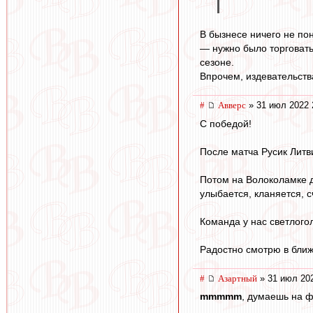
В бызнесе ничего не по
— нужно было торговать
сезоне.
Впрочем, издевательств
#
Авверс
» 31 июл 2022 
С победой!
После матча Русик Лит
Потом на Волоколамке д
улыбается, кланяется, 
Команда у нас светлого
Радостно смотрю в бли
#
Азартный
» 31 июл 202
mmmmm
, думаешь на ф