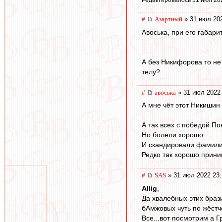
Редактировалось 31 июл 20
#
Азартный
» 31 июл 202
Авоська, при его габари
А без Никифорова то не 
телу?
#
авоська
» 31 июл 2022 
А мне чёт этот Никишин
А так всех с победой.По
Но болели хорошо.
И скандировали фамилию
Редко так хорошо прини
#
SAS
» 31 июл 2022 23:
Allig
,
Да хвалебных этих браз
бАмжовых чуть по жёстч
Все...вот посмотрим а Г