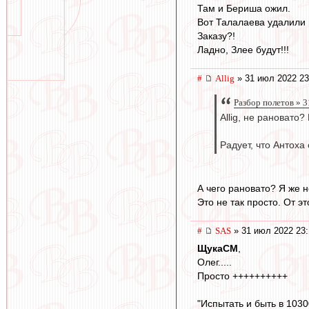
Там и Бериша ожил.
Вот Талалаева удалили
Заказу?!
Ладно, Злее будут!!!
#
Allig
» 31 июл 2022 23
Разбор полетов » 
Allig, не рановато?
Радует, что Антох
А чего рановато? Я же 
Это не так просто. От эт
#
SAS
» 31 июл 2022 23:
ЩукаСМ
,
Олег.....
Просто ++++++++++
"Испытать и быть в 103