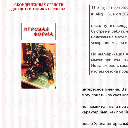
СБОР ДЕНЕЖНЫХ СРЕДСТВ
Allig » 31 июл 202
ДЛЯ ДЕТЕЙ ТОЛИКА ГЕРЦЫНА
# Allig » 31 июл 20
писал тут в послед
быстрее и ребята 
надежды на матч с 
ускорение мысли и
Но квалификация А
мысли при нем - вы
Но за скорость ком
итогам сезона проц
интересное мнение. В пр
могу понять - за счет к
но, помнится, мы и при
характер был, как при Як
после Урала интересный