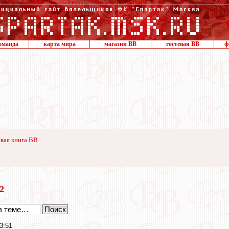
оманда
карта мира
магазин ВВ
гостевая ВВ
ф
вая книга ВВ
22
3:51