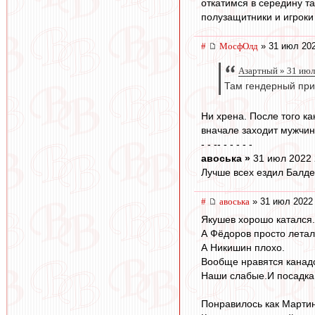
откатимся в середину та
полузащитники и игроки
#
МосфОлд
» 31 июл 202
Азартный » 31 июл
Там гендерный при
Ни хрена. После того к
вначале заходит мужчина
- - -- - - - - -
авоська »
31 июл 2022 
Лучше всех ездил Балде
#
авоська
» 31 июл 2022 
Якушев хорошо катался.
А Фёдоров просто летал
А Никишин плохо.
Вообще нравятся канад
Наши слабые.И посадка 
Понравилось как Мартин