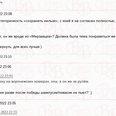
"!
2 23:08
егоричность «сохранить нельзя», с коей я не согласен полностью, 
я, он же вроде из «Мерзавцев»? Должна была тема понравиться же
рнуть, для всех лучше.)
22 23:10
2 23:06
022 23:01
ху на воронежских номерах, опа, а он же за рулём.
они разве после победы шампусик/пивасик не пьют? :)
2022 23:05
 2022 22:55