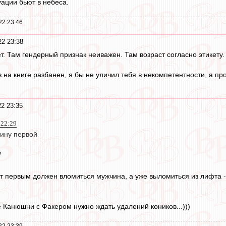
уации бьют в небеса.
22 23:46
2 23:38
нет. Там гендерный признак неиважен. Там возраст согласно этикету
 на книге разбанен, я бы не уличил тебя в некомпетентности, а пр
2 23:35
 22:29
ину первой
?
фт первым должен вломиться мужчина, а уже выломиться из лифта -
е Канюшни с Факером нужно ждать удалений коников...)))