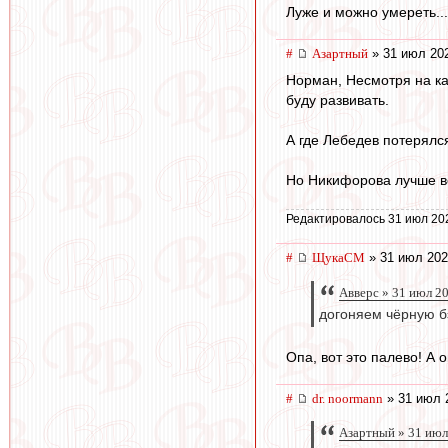
Луже и можно умереть...
#
Азартный
» 31 июл 202
Норман, Несмотря на кат
буду развивать.
А где Лебедев потерялс
Но Никифорова лучше ве
Редактировалось 31 июл 20
#
ЩукаСМ
» 31 июл 202
Авверс » 31 июл 2
догоняем чёрную бэ
Опа, вот это палево! А 
#
dr. noormann
» 31 июл 
Азартный » 31 июл