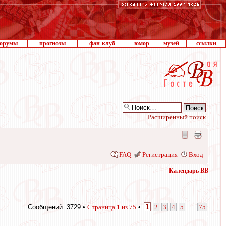
орумы
прогнозы
фан-клуб
юмор
музей
ссылки
Расширенный поиск
FAQ
Регистрация
Вход
Календарь ВВ
1
Сообщений: 3729 •
Страница
1
из
75
•
2
3
4
5
...
75