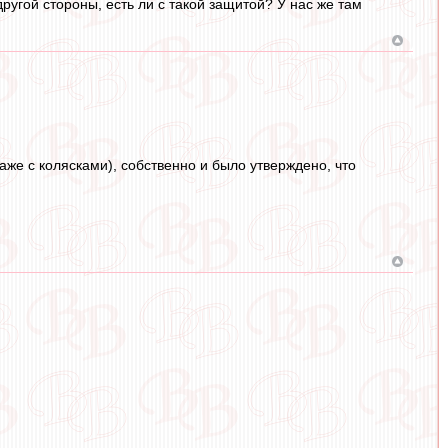
другой стороны, есть ли с такой защитой? У нас же там
же с колясками), собственно и было утверждено, что