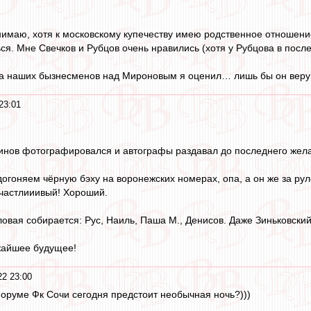
нимаю, хотя к московскому купечеству имею родственное отношение
ся. Мне Свечков и Рубцов очень нравились (хотя у Рубцова в после
а наших бызнесменов над Мироновым я оценил… лишь бы он веру в
23:01
винов фотографировался и автографы раздавал до последнего жел
огоняем чёрную бэху на воронежских номерах, опа, а он же за рул
счастлииивый! Хороший.
ловая собирается: Рус, Наиль, Паша М., Денисов. Даже Зиньковский
жайшее будущее!
2 23:00
оруме Фк Сочи сегодня предстоит необычная ночь?)))