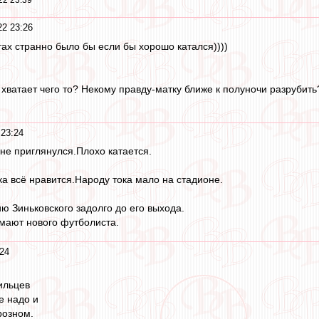
22 23:39
2 23:26
тах странно было бы если бы хорошо катался))))
хватает чего то? Некому правду-матку ближе к полуночи разрубить? 
23:24
 не приглянулся.Плохо катается.
ка всё нравится.Народу тока мало на стадионе.
 Зиньковского задолго до его выхода.
мают нового футболиста.
24
ильцев
е надо и
розном.