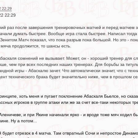
2 22:29
22 22:29
ний раз после завершения тренировочных матчей и перед матчем за
начали думать быстрее. Вообще игра стала быстрее. Написал тогда
Зенитом.Матч показал, что пока разрыв пока большой. Но это - пок
 мяча продолжится, то шансы есть.
баскаля сомнений не вызывает. Может, он - хороший тренер для с
ше, чем при всех последних наших тренерах. Для борьбы за титул
андной игры - Абаскалю зачет. Что автоматически значит, что с техн
ент технического брака будет значительно ниже, чем в прошлом се
инципе, хоть меня и пугает поклонение Абаскаля Бьелсе, но сказа
лассных игроков в группе атаки или же за счет все-таки некоторых тр
 Аленичеве, и при Якине начинали ярко - и вроде тоже мяч ходил б
ине. Ну а потом...
 будет отрезок в 4 матча. Там отвратный Сочи и непростое Динамо,