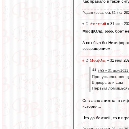
Как правило в такой сит
Редактировалось 31 июл 20
#
Азартный
» 31 июл 202
МосфОлд
, ээээ, брат 
А вот был бы Никифоров
возвращением.
#
МосфОлд
» 31 июл 202
SAS » 31 июл 2022
Пропускаешь женщ
В дверь или сам
Первым ломишься
Согласно этикета, в ли
история...
Что до бамжей, то в игр