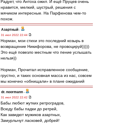
Радует, что Антоха ожил. И ещё Пруцев очень
нравится, мелкий, шустрый, решения с
мячиком интересные. На Парфенова чем-то
похож.
Азартный
-
31 июл 2022 22:44
Норман, мои стихи это последний козырь в
возвращение Никифорова, не провоцируй)))))
Это ещё повезло местным что пение услышать
нельзя))
Норман, Прочитал исправленное сообщение,
грустно, и таких основная масса из нас, совсем
мы конечно «обнищали» в плане ожиданий
dr. noormann
-
31 июл 2022 22:42
Бабы любют жутких ретроградов,
Всюду бабы падки до ретрей,
Как завидют мужиков азартных,
Замурлычут ласковей, добрей!