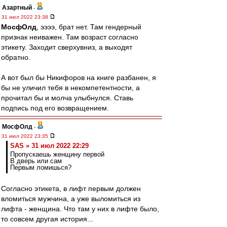
Азартный
-
31 июл 2022 23:38
МосфОлд
, ээээ, брат нет. Там гендерный
признак неиважен. Там возраст согласно
этикету. Заходит сверхувниз, а выходят
обратно.
А вот был бы Никифоров на книге разбанен, я
бы не уличил тебя в некомпетентности, а
прочитал бы и молча улыбнулся. Ставь
подпись под его возвращением.
МосфОлд
-
31 июл 2022 23:35
SAS » 31 июл 2022 22:29
Пропускаешь женщину первой
В дверь или сам
Первым ломишься?
Согласно этикета, в лифт первым должен
вломиться мужчина, а уже выломиться из
лифта - женщина. Что там у них в лифте было,
то совсем другая история...