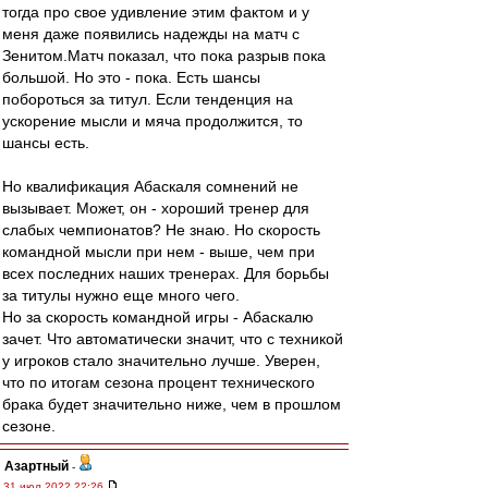
тогда про свое удивление этим фактом и у
меня даже появились надежды на матч с
Зенитом.Матч показал, что пока разрыв пока
большой. Но это - пока. Есть шансы
побороться за титул. Если тенденция на
ускорение мысли и мяча продолжится, то
шансы есть.
Но квалификация Абаскаля сомнений не
вызывает. Может, он - хороший тренер для
слабых чемпионатов? Не знаю. Но скорость
командной мысли при нем - выше, чем при
всех последних наших тренерах. Для борьбы
за титулы нужно еще много чего.
Но за скорость командной игры - Абаскалю
зачет. Что автоматически значит, что с техникой
у игроков стало значительно лучше. Уверен,
что по итогам сезона процент технического
брака будет значительно ниже, чем в прошлом
сезоне.
Азартный
-
31 июл 2022 22:26