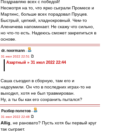
Поздравляю всех с победой!
Несмотря на то, что ярко сыграли Промесе и
Мартинс, больше всех порадовал Пруцев.
Быстрый, цепкий, хладнокровный. Чем-то
Аленичева напоминает. Не скажу что сильно,
но что-то есть. Надеюсь сможет закрепиться в
основе.
dr. noormann
-
31 июл 2022 22:51
Азартный » 31 июл 2022 22:44
Саша съездил в сборную, там его и
надоумили. Он что в последних играх-то не
выходил, хотя не был травмирован.
Ну, а ты бы как его сохранить пытался?
Разбор полетов
-
31 июл 2022 22:48
Allig
, не рановато? Пусть хотя бы первый круг
так сыграет.