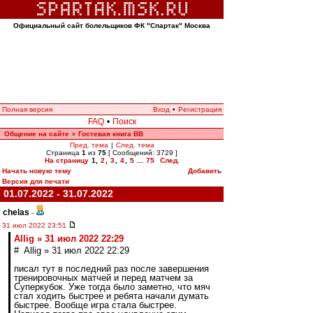
Официальный сайт болельщиков ФК "Спартак" Москва
Полная версия
Вход
•
Регистрация
FAQ
•
Поиск
Общение на сайте
Гостевая книга ВВ
»
Пред. тема
|
След. тема
Страница
1
из
75
[ Сообщений: 3729 ]
На страницу
1
,
2
,
3
,
4
,
5
...
75
След.
Начать новую тему
Добавить
Версия для печати
01.07.2022 - 31.07.2022
chelas
-
31 июл 2022 23:51
Allig » 31 июл 2022 22:29
# Allig » 31 июл 2022 22:29
писал тут в последний раз после завершения
тренировочных матчей и перед матчем за
Суперкубок. Уже тогда было заметно, что мяч
стал ходить быстрее и ребята начали думать
быстрее. Вообще игра стала быстрее.