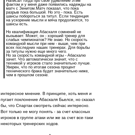
Написал тогда про свое удивление этим
фактом и у меня даже появились надежды на
матч с Зенитом.Матч показал, что пока
разрыв пока большой. Но это - пока. Есть
шансы побороться за титул. Если тенденция
на ускорение мысли и мяча продолжится, то
шансы есть.
Но квалификация Абаскаля сомнений не
вызывает. Может, он - хороший тренер для
слабых чемпионатов? Не знаю. Но скорость
командной мысли при нем - выше, чем при
всех последних наших тренерах. Для борьбы
за титулы нужно еще много чего.
Но за скорость командной игры - Абаскалю
зачет. Что автоматически значит, что с
техникой у игроков стало значительно лучше.
Уверен, что по итогам сезона процент
технического брака будет значительно ниже,
чем в прошлом сезоне.
интересное мнение. В принципе, хоть меня и
пугает поклонение Абаскаля Бьелсе, но сказал
бы, что Спартак смотреть сейчас интересно.
Вот только не могу понять - за счет классных
игроков в группе атаки или же за счет все-таки
некоторых тренерских ходов.