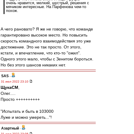
очень нравится, мелкий, шустрый, решения с
мячиком интересные. На Парфенова чем-то
похож.
А чего рановато? Я же не говорю, что команде
гарантировано высокое место. Но повысить
скорость командного взаимодействия это уже
достижение. Это не так просто. От этого,
кстати, и впечатление, что кто-то "ожил".
Одного этого мало, чтобы с Зенитом бороться.
Но без этого шансов никаких нет.
SAS
-
31 июл 2022 23:10
ЩукаСМ
,
Олег.....
Просто ++++++++++
"Испытать и быть в 103000
Луже и можно умереть..."!
Азартный
-
31 июл 2022 23:08