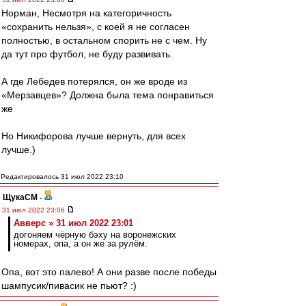
Норман, Несмотря на категоричность
«сохранить нельзя», с коей я не согласен
полностью, в остальном спорить не с чем. Ну
да тут про футбол, не буду развивать.
А где Лебедев потерялся, он же вроде из
«Мерзавцев»? Должна была тема понравиться
же
Но Никифорова лучше вернуть, для всех
лучше.)
Редактировалось 31 июл 2022 23:10
ЩукаСМ
-
31 июл 2022 23:06
Авверс » 31 июл 2022 23:01
догоняем чёрную бэху на воронежских
номерах, опа, а он же за рулём.
Опа, вот это палево! А они разве после победы
шампусик/пивасик не пьют? :)