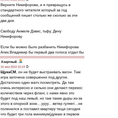
Верните Никифорова, и я превращусь в
стандартного читателя который за год
сообщений пишет столько же сколько за эти
два дня.
Свободу Анжеле Дэвис, тьфу, Дену
Никифорову
Если бы можно было разбанить Никифорова
Алек.Владимир бы первый два голоса отдал бы
Азартный
-
31 июл 2022 22:15
ЩукаСМ
, он не будет выстраивать вагон. Там
игра заточена совершенно под другое.
Достаточно один матч посмотреть. Да там
очень интересно и сильно они делают перекос
количеством через фланг, с нами явно это
будет под наш левый, но там такие дыры из-за
этого в опорной зоне....уууу... ветер гуляет....не
поленился и поставил квартиру тещи сегодня
что будет три гола минимум(думаю в первом