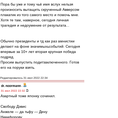
Пора бы уже и тому чьё имя вслух нельзя
произносить вытащить скрученный Авверсом
плакатик из того самого место и помочь мне.
Хотя те там, наверное, сегодня личная
трагедия и недоумение от результата...
Обычно президенты и тд как раз амнистии
делают на фоне значимыхьсобытий. Сегодня
впервые за 10+ лет вторая крупная победа
подряд.
Просим выпустить подитзаключенного. Готов
его на поруки взять.
Редактировалось 31 июл 2022 22:34
dr. noormann
-
31 июл 2022 22:32
Азартный тоже японку сочинил.
Свободу Дэвис
Анжеле — да тьфу — Дену
Никифорову.