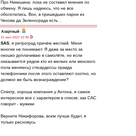
Про Никишина: пока не составил мнение по
обмену. Я лишь надеюсь, что не все
оболотились. Вон, в пришедших парни из
Чехова да Зеленограда есть…
Азартный
-
31 июл 2022 22:38
SAS
, я ретроград причём жесткий. Меня
многие не понимают. Я даже за место за
окошко доплачиваю в самолёте, но если
оказывается рядом кто из мелких или женского
пола меняюсь) стюардессы правда
телефончики после этого оставляют охотно, но
должно же быть вознаграждение?
Спектр, хороша компания у Антона, и самое
интересное все с характером в списке, как САС
говорит - мужики
Верните Никифорова, всем лучше будет, я
только расхожусь