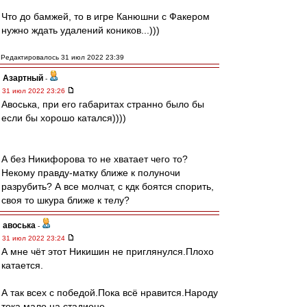
Что до бамжей, то в игре Канюшни с Факером
нужно ждать удалений коников...)))
Редактировалось 31 июл 2022 23:39
Азартный
-
31 июл 2022 23:26
Авоська, при его габаритах странно было бы
если бы хорошо катался))))
А без Никифорова то не хватает чего то?
Некому правду-матку ближе к полуночи
разрубить? А все молчат, с кдк боятся спорить,
своя то шкура ближе к телу?
авоська
-
31 июл 2022 23:24
А мне чёт этот Никишин не приглянулся.Плохо
катается.
А так всех с победой.Пока всё нравится.Народу
тока мало на стадионе.