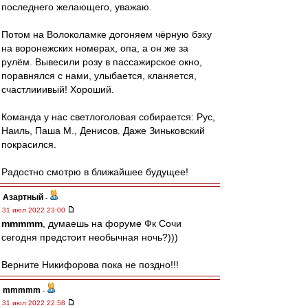
последнего желающего, уважаю.
Потом на Волоколамке догоняем чёрную бэху
на воронежских номерах, опа, а он же за
рулём. Вывесили розу в пассажирское окно,
поравнялся с нами, улыбается, кланяется,
счастлииивый! Хороший.
Команда у нас светлоголовая собирается: Рус,
Наиль, Паша М., Денисов. Даже Зиньковский
покрасился.
Радостно смотрю в ближайшее будущее!
Азартный
-
31 июл 2022 23:00
mmmmm
, думаешь на форуме Фк Сочи
сегодня предстоит необычная ночь?)))
Верните Никифорова пока не поздно!!!
mmmmm
-
31 июл 2022 22:58