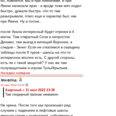
но, помнится, мы и при Аленичеве, и при
Якине начинали ярко - и вроде тоже мяч ходил
быстро, думали быстро, что-то там
разыгрывали, плюс еще и характер был, как
при Якине. Ну а потом...
после Урала интересный будет отрезок в 4
матча. Там отвратный Сочи и непростое
Динамо, там выезд в кипящий Воронеж, а
следом - Зенит. Если не откатимся в середину
таблицы после 8 туров - шансы на что-то
интересное вполне есть. С другой стороны,
есть ли с такой защитой? У нас же там
полузащитники и игроки Тулы/Крыльев...
Последнее сообщение
МосфОлд
-
31 июл 2022 23:43
Азартный » 31 июл 2022 23:38
Там гендерный признак неиважен.
Ни хрена. После того как произошёл ряд
случаев с падением в лифтовые шахты
женщин (даже с колясками), собственно и