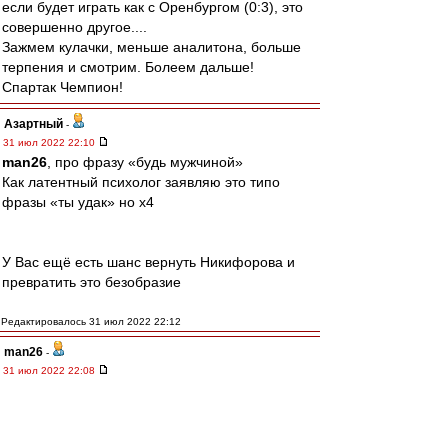
если будет играть как с Оренбургом (0:3), это
совершенно другое....
Зажмем кулачки, меньше аналитона, больше
терпения и смотрим. Болеем дальше!
Спартак Чемпион!
Азартный
-
31 июл 2022 22:10
man26
, про фразу «будь мужчиной»
Как латентный психолог заявляю это типо
фразы «ты удак» но х4
У Вас ещё есть шанс вернуть Никифорова и
превратить это безобразие
Редактировалось 31 июл 2022 22:12
man26
-
31 июл 2022 22:08
Азартный
, ты о чём?
Азартный
-
31 июл 2022 21:59