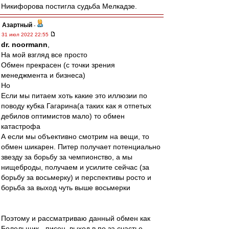
Никифорова постигла судьба Мелкадзе.
Азартный
-
31 июл 2022 22:55
dr. noormann
,
На мой взгляд все просто
Обмен прекрасен (с точки зрения
менеджмента и бизнеса)
Но
Если мы питаем хоть какие это иллюзии по
поводу кубка Гагарина(а таких как я отпетых
дебилов оптимистов мало) то обмен
катастрофа
А если мы объективно смотрим на вещи, то
обмен шикарен. Питер получает потенциально
звезду за борьбу за чемпионство, а мы
нищеброды, получаем и усилите сейчас (за
борьбу за восьмерку) и перспективы росто и
борьба за выход чуть выше восьмерки
Поэтому и рассматриваю данный обмен как
Болельщик - писец, выход в по за счастье