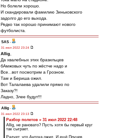
Но болели хорошо.
И скандировали фамилию Зиньковского
задолго до его выхода.
Редко так хорошо принимают нового
футболиста.
SAS
-
31 июл 2022 23:24
Allig
,
Да хвалебных этих бразильцев
бАмжовых чуть по жёстче надо и
Все...вот посмотрим а Грозном.
Там и Бериша ожил.
Вот Талалаева удалили прямо по
Заказу?!
Ладно, Злее будут!!!
Allig
-
31 июл 2022 23:13
Разбор полетов » 31 июл 2022 22:48
Allig, не рановато? Пусть хотя бы первый круг
так сыграет.
Радует, что Антоха ожил. И ещё Пруцев