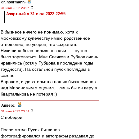
dr. noormann
-
31 июл 2022 23:05
Азартный » 31 июл 2022 22:55
В бызнесе ничего не понимаю, хотя к
московскому купечеству имею родственное
отношение, но уверен, что сохранить
Никишина было нельзя, а значит — нужно
было торговаться. Мне Свечков и Рубцов очень
нравились (хотя у Рубцова в последние годы
трудности). На остальной пучок поглядим в
сезоне.
Впрочем, издевательства наших бызнесменов
над Мироновым я оценил… лишь бы он веру в
Квартальнова не потерял :)
Авверс
-
31 июл 2022 23:01
С победой!
После матча Русик Литвинов
фотографировался и автографы раздавал до