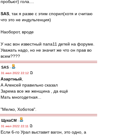
пробьют) гола....
SAS
, так я разве с этим спорил(хотя и считаю
что это не индульгенция)
Наоборот, вроде
У нас вон известный папа11 детей на форуме.
Уважать надо, но не значит же что он прав во
всем????
SAS
-
31 июл 2022 22:12
Азартный
,
А Алексей правильно сказал
Зарема все же женщина , да ещё
Мать многодетная...
"Мелко, Хоботов".
ЩукаСМ
-
31 июл 2022 22:11
Если 6-го Урал выставит вагон, это одно, а