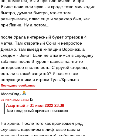
но, помнится, мы и при Аленичеве, и при
Якине начинали ярко - и вроде тоже мяч ходил
быстро, думали быстро, что-то там
разыгрывали, плюс еще и характер был, как
при Якине. Ну а потом...
после Урала интересный будет отрезок в 4
матча. Там отвратный Сочи и непростое
Динамо, там выезд в кипящий Воронеж, а
следом - Зенит. Если не откатимся в середину
таблицы после 8 туров - шансы на что-то
интересное вполне есть. С другой стороны,
есть ли с такой защитой? У нас же там
полузащитники и игроки Тулы/Крыльев...
Последнее сообщение
МосфОлд
-
31 июл 2022 23:43
Азартный » 31 июл 2022 23:38
Там гендерный признак неиважен.
Ни хрена. После того как произошёл ряд
случаев с падением в лифтовые шахты
женщин (даже с колясками), собственно и