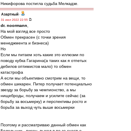
Никифорова постигла судьба Мелкадзе.
Азартный
-
31 июл 2022 22:55
dr. noormann
,
На мой взгляд все просто
Обмен прекрасен (с точки зрения
менеджмента и бизнеса)
Но
Если мы питаем хоть какие это иллюзии по
поводу кубка Гагарина(а таких как я отпетых
дебилов оптимистов мало) то обмен
катастрофа
А если мы объективно смотрим на вещи, то
обмен шикарен. Питер получает потенциально
звезду за борьбу за чемпионство, а мы
нищеброды, получаем и усилите сейчас (за
борьбу за восьмерку) и перспективы росто и
борьба за выход чуть выше восьмерки
Поэтому и рассматриваю данный обмен как
Болельщик - писец, выход в по за счастье