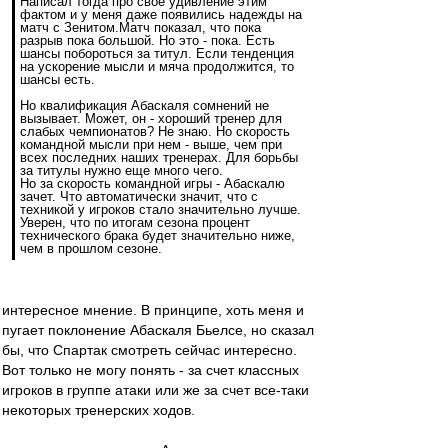
Написал тогда про свое удивление этим
фактом и у меня даже появились надежды на
матч с Зенитом.Матч показал, что пока
разрыв пока большой. Но это - пока. Есть
шансы побороться за титул. Если тенденция
на ускорение мысли и мяча продолжится, то
шансы есть.
Но квалификация Абаскаля сомнений не
вызывает. Может, он - хороший тренер для
слабых чемпионатов? Не знаю. Но скорость
командной мысли при нем - выше, чем при
всех последних наших тренерах. Для борьбы
за титулы нужно еще много чего.
Но за скорость командной игры - Абаскалю
зачет. Что автоматически значит, что с
техникой у игроков стало значительно лучше.
Уверен, что по итогам сезона процент
технического брака будет значительно ниже,
чем в прошлом сезоне.
интересное мнение. В принципе, хоть меня и
пугает поклонение Абаскаля Бьелсе, но сказал
бы, что Спартак смотреть сейчас интересно.
Вот только не могу понять - за счет классных
игроков в группе атаки или же за счет все-таки
некоторых тренерских ходов.