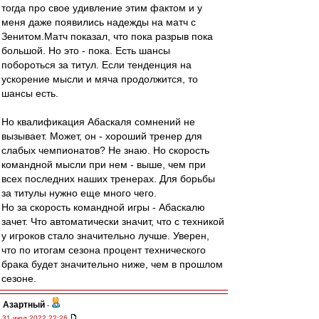
тогда про свое удивление этим фактом и у
меня даже появились надежды на матч с
Зенитом.Матч показал, что пока разрыв пока
большой. Но это - пока. Есть шансы
побороться за титул. Если тенденция на
ускорение мысли и мяча продолжится, то
шансы есть.
Но квалификация Абаскаля сомнений не
вызывает. Может, он - хороший тренер для
слабых чемпионатов? Не знаю. Но скорость
командной мысли при нем - выше, чем при
всех последних наших тренерах. Для борьбы
за титулы нужно еще много чего.
Но за скорость командной игры - Абаскалю
зачет. Что автоматически значит, что с техникой
у игроков стало значительно лучше. Уверен,
что по итогам сезона процент технического
брака будет значительно ниже, чем в прошлом
сезоне.
Азартный
-
31 июл 2022 22:26