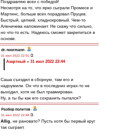
Поздравляю всех с победой!
Несмотря на то, что ярко сыграли Промесе и
Мартинс, больше всех порадовал Пруцев.
Быстрый, цепкий, хладнокровный. Чем-то
Аленичева напоминает. Не скажу что сильно,
но что-то есть. Надеюсь сможет закрепиться в
основе.
dr. noormann
-
31 июл 2022 22:51
Азартный » 31 июл 2022 22:44
Саша съездил в сборную, там его и
надоумили. Он что в последних играх-то не
выходил, хотя не был травмирован.
Ну, а ты бы как его сохранить пытался?
Разбор полетов
-
31 июл 2022 22:48
Allig
, не рановато? Пусть хотя бы первый круг
так сыграет.