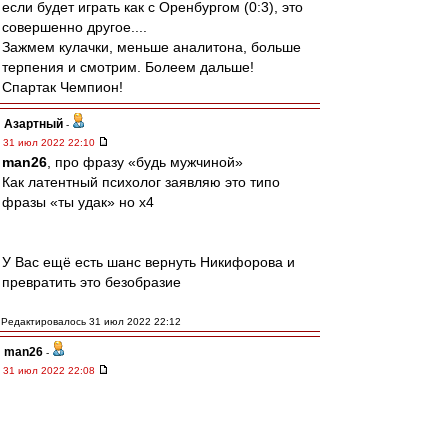
если будет играть как с Оренбургом (0:3), это
совершенно другое....
Зажмем кулачки, меньше аналитона, больше
терпения и смотрим. Болеем дальше!
Спартак Чемпион!
Азартный
-
31 июл 2022 22:10
man26
, про фразу «будь мужчиной»
Как латентный психолог заявляю это типо
фразы «ты удак» но х4
У Вас ещё есть шанс вернуть Никифорова и
превратить это безобразие
Редактировалось 31 июл 2022 22:12
man26
-
31 июл 2022 22:08
Азартный
, ты о чём?
Азартный
-
31 июл 2022 21:59