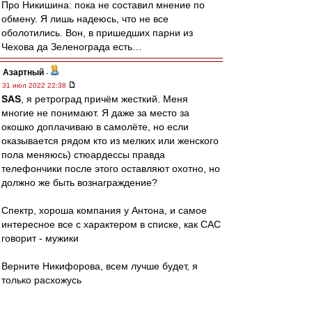
Про Никишина: пока не составил мнение по
обмену. Я лишь надеюсь, что не все
оболотились. Вон, в пришедших парни из
Чехова да Зеленограда есть…
Азартный
-
31 июл 2022 22:38
SAS
, я ретроград причём жесткий. Меня
многие не понимают. Я даже за место за
окошко доплачиваю в самолёте, но если
оказывается рядом кто из мелких или женского
пола меняюсь) стюардессы правда
телефончики после этого оставляют охотно, но
должно же быть вознаграждение?
Спектр, хороша компания у Антона, и самое
интересное все с характером в списке, как САС
говорит - мужики
Верните Никифорова, всем лучше будет, я
только расхожусь