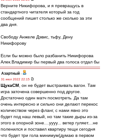
Верните Никифорова, и я превращусь в
стандартного читателя который за год
сообщений пишет столько же сколько за эти
два дня.
Свободу Анжеле Дэвис, тьфу, Дену
Никифорову
Если бы можно было разбанить Никифорова
Алек.Владимир бы первый два голоса отдал бы
Азартный
-
31 июл 2022 22:15
ЩукаСМ
, он не будет выстраивать вагон. Там
игра заточена совершенно под другое.
Достаточно один матч посмотреть. Да там
очень интересно и сильно они делают перекос
количеством через фланг, с нами явно это
будет под наш левый, но там такие дыры из-за
этого в опорной зоне....уууу... ветер гуляет....не
поленился и поставил квартиру тещи сегодня
что будет три гола минимум(думаю в первом