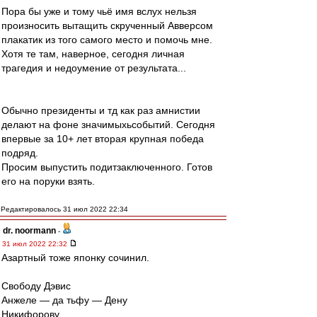
Пора бы уже и тому чьё имя вслух нельзя
произносить вытащить скрученный Авверсом
плакатик из того самого место и помочь мне.
Хотя те там, наверное, сегодня личная
трагедия и недоумение от результата...
Обычно президенты и тд как раз амнистии
делают на фоне значимыхьсобытий. Сегодня
впервые за 10+ лет вторая крупная победа
подряд.
Просим выпустить подитзаключенного. Готов
его на поруки взять.
Редактировалось 31 июл 2022 22:34
dr. noormann
-
31 июл 2022 22:32
Азартный тоже японку сочинил.
Свободу Дэвис
Анжеле — да тьфу — Дену
Никифорову.