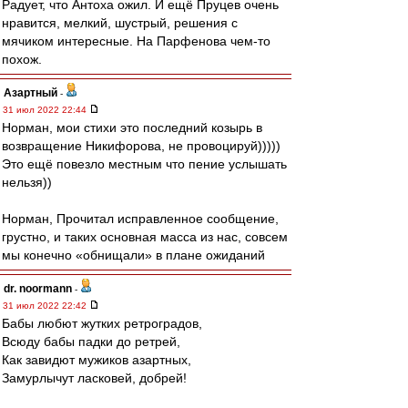
Радует, что Антоха ожил. И ещё Пруцев очень
нравится, мелкий, шустрый, решения с
мячиком интересные. На Парфенова чем-то
похож.
Азартный
-
31 июл 2022 22:44
Норман, мои стихи это последний козырь в
возвращение Никифорова, не провоцируй)))))
Это ещё повезло местным что пение услышать
нельзя))
Норман, Прочитал исправленное сообщение,
грустно, и таких основная масса из нас, совсем
мы конечно «обнищали» в плане ожиданий
dr. noormann
-
31 июл 2022 22:42
Бабы любют жутких ретроградов,
Всюду бабы падки до ретрей,
Как завидют мужиков азартных,
Замурлычут ласковей, добрей!