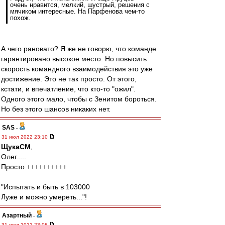
очень нравится, мелкий, шустрый, решения с
мячиком интересные. На Парфенова чем-то
похож.
А чего рановато? Я же не говорю, что команде
гарантировано высокое место. Но повысить
скорость командного взаимодействия это уже
достижение. Это не так просто. От этого,
кстати, и впечатление, что кто-то "ожил".
Одного этого мало, чтобы с Зенитом бороться.
Но без этого шансов никаких нет.
SAS
-
31 июл 2022 23:10
ЩукаСМ
,
Олег.....
Просто ++++++++++
"Испытать и быть в 103000
Луже и можно умереть..."!
Азартный
-
31 июл 2022 23:08