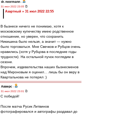
dr. noormann
-
31 июл 2022 23:05
Азартный » 31 июл 2022 22:55
В бызнесе ничего не понимаю, хотя к
московскому купечеству имею родственное
отношение, но уверен, что сохранить
Никишина было нельзя, а значит — нужно
было торговаться. Мне Свечков и Рубцов очень
нравились (хотя у Рубцова в последние годы
трудности). На остальной пучок поглядим в
сезоне.
Впрочем, издевательства наших бызнесменов
над Мироновым я оценил… лишь бы он веру в
Квартальнова не потерял :)
Авверс
-
31 июл 2022 23:01
С победой!
После матча Русик Литвинов
фотографировался и автографы раздавал до