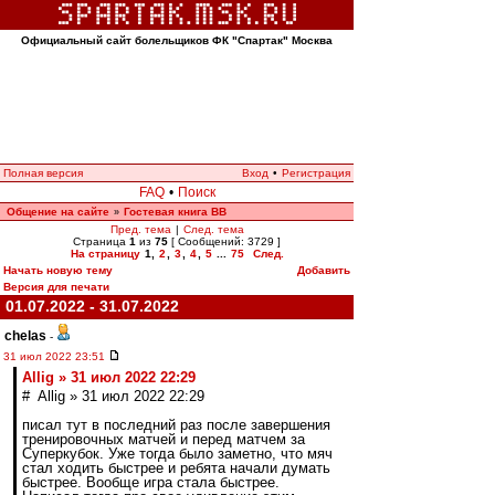
Официальный сайт болельщиков ФК "Спартак" Москва
Полная версия
Вход
•
Регистрация
FAQ
•
Поиск
Общение на сайте
Гостевая книга ВВ
»
Пред. тема
|
След. тема
Страница
1
из
75
[ Сообщений: 3729 ]
На страницу
1
,
2
,
3
,
4
,
5
...
75
След.
Начать новую тему
Добавить
Версия для печати
01.07.2022 - 31.07.2022
chelas
-
31 июл 2022 23:51
Allig » 31 июл 2022 22:29
# Allig » 31 июл 2022 22:29
писал тут в последний раз после завершения
тренировочных матчей и перед матчем за
Суперкубок. Уже тогда было заметно, что мяч
стал ходить быстрее и ребята начали думать
быстрее. Вообще игра стала быстрее.