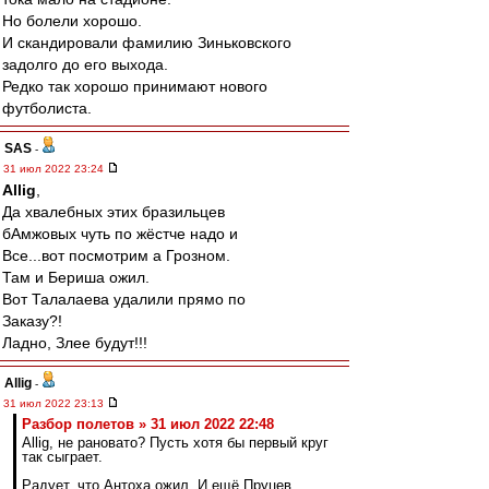
Но болели хорошо.
И скандировали фамилию Зиньковского
задолго до его выхода.
Редко так хорошо принимают нового
футболиста.
SAS
-
31 июл 2022 23:24
Allig
,
Да хвалебных этих бразильцев
бАмжовых чуть по жёстче надо и
Все...вот посмотрим а Грозном.
Там и Бериша ожил.
Вот Талалаева удалили прямо по
Заказу?!
Ладно, Злее будут!!!
Allig
-
31 июл 2022 23:13
Разбор полетов » 31 июл 2022 22:48
Allig, не рановато? Пусть хотя бы первый круг
так сыграет.
Радует, что Антоха ожил. И ещё Пруцев