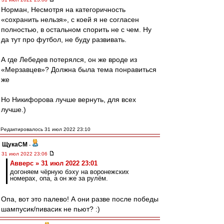
Норман, Несмотря на категоричность
«сохранить нельзя», с коей я не согласен
полностью, в остальном спорить не с чем. Ну
да тут про футбол, не буду развивать.
А где Лебедев потерялся, он же вроде из
«Мерзавцев»? Должна была тема понравиться
же
Но Никифорова лучше вернуть, для всех
лучше.)
Редактировалось 31 июл 2022 23:10
ЩукаСМ
-
31 июл 2022 23:06
Авверс » 31 июл 2022 23:01
догоняем чёрную бэху на воронежских
номерах, опа, а он же за рулём.
Опа, вот это палево! А они разве после победы
шампусик/пивасик не пьют? :)