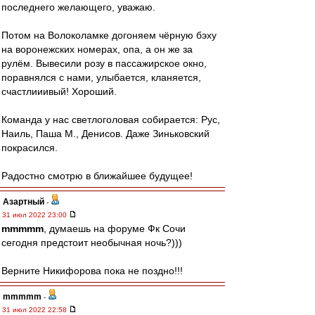
последнего желающего, уважаю.
Потом на Волоколамке догоняем чёрную бэху
на воронежских номерах, опа, а он же за
рулём. Вывесили розу в пассажирское окно,
поравнялся с нами, улыбается, кланяется,
счастлииивый! Хороший.
Команда у нас светлоголовая собирается: Рус,
Наиль, Паша М., Денисов. Даже Зиньковский
покрасился.
Радостно смотрю в ближайшее будущее!
Азартный
-
31 июл 2022 23:00
mmmmm
, думаешь на форуме Фк Сочи
сегодня предстоит необычная ночь?)))
Верните Никифорова пока не поздно!!!
mmmmm
-
31 июл 2022 22:58