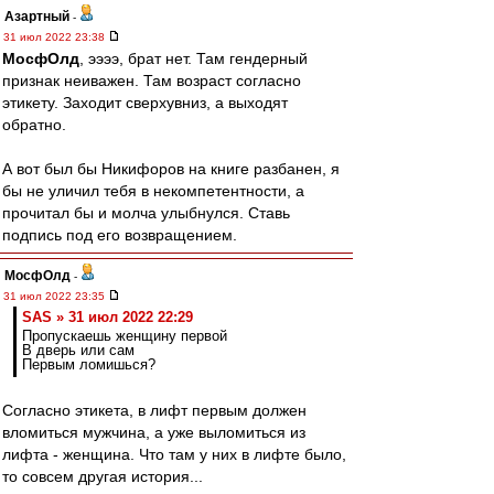
Азартный
-
31 июл 2022 23:38
МосфОлд
, ээээ, брат нет. Там гендерный
признак неиважен. Там возраст согласно
этикету. Заходит сверхувниз, а выходят
обратно.
А вот был бы Никифоров на книге разбанен, я
бы не уличил тебя в некомпетентности, а
прочитал бы и молча улыбнулся. Ставь
подпись под его возвращением.
МосфОлд
-
31 июл 2022 23:35
SAS » 31 июл 2022 22:29
Пропускаешь женщину первой
В дверь или сам
Первым ломишься?
Согласно этикета, в лифт первым должен
вломиться мужчина, а уже выломиться из
лифта - женщина. Что там у них в лифте было,
то совсем другая история...