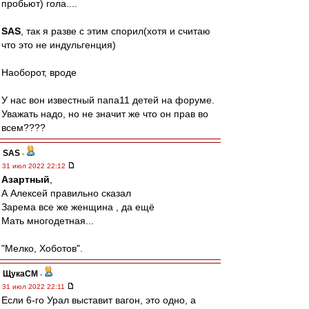
пробьют) гола....
SAS
, так я разве с этим спорил(хотя и считаю
что это не индульгенция)
Наоборот, вроде
У нас вон известный папа11 детей на форуме.
Уважать надо, но не значит же что он прав во
всем????
SAS
-
31 июл 2022 22:12
Азартный
,
А Алексей правильно сказал
Зарема все же женщина , да ещё
Мать многодетная...
"Мелко, Хоботов".
ЩукаСМ
-
31 июл 2022 22:11
Если 6-го Урал выставит вагон, это одно, а