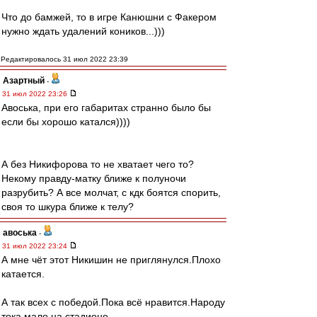
Что до бамжей, то в игре Канюшни с Факером
нужно ждать удалений коников...)))
Редактировалось 31 июл 2022 23:39
Азартный
-
31 июл 2022 23:26
Авоська, при его габаритах странно было бы
если бы хорошо катался))))
А без Никифорова то не хватает чего то?
Некому правду-матку ближе к полуночи
разрубить? А все молчат, с кдк боятся спорить,
своя то шкура ближе к телу?
авоська
-
31 июл 2022 23:24
А мне чёт этот Никишин не приглянулся.Плохо
катается.
А так всех с победой.Пока всё нравится.Народу
тока мало на стадионе.