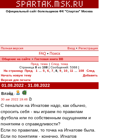
Официальный сайт болельщиков ФК "Спартак" Москва
Полная версия
Вход
•
Регистрация
FAQ
•
Поиск
Общение на сайте
Гостевая книга ВВ
»
Пред. тема
|
След. тема
Страница
8
из
108
[ Сообщений: 5368 ]
На страницу
Пред.
1
...
5
,
6
,
7
,
8
,
9
,
10
,
11
...
108
След.
Начать новую тему
Добавить
Версия для печати
01.08.2022 - 31.08.2022
Влэйд
-
30 авг 2022 19:46
С пенальти на Игнатове надо, как обычно,
спросить себя - мы играем по правилам
футбола или по собственным ощущениям и
понятиям о справедливости?
Если по правилам, то точка на Игнатове была.
Если по понятиям - конечно, Игнатов