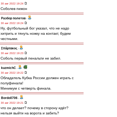
30 авг 2022 19:24
Соболев пижон
Разбор полетов
-
30 авг 2022 19:24
Ну, футбольный бог указал, что не надо
хитрить и тянуть ножку на контакт, будем
честными.
Σπάρτακος
-
30 авг 2022 19:23
Соболь первый пенальти не забил.
kuzmichC
-
30 авг 2022 19:22
Обладатель Кубка России должен играть с
полуфинала!
Минимум с четверть финала.
Bordo0706
-
30 авг 2022 19:21
что он делает? почему в сторону идёт?
нельзя выйти на ворота и забить?