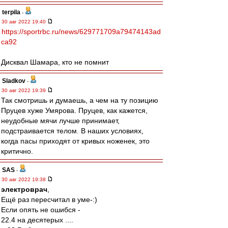
terpila
-
30 авг 2022 19:40
https://sportrbc.ru/news/629771709a79474143ad
ca92
Дисквал Шамара, кто не помнит
Sladkov
-
30 авг 2022 19:39
Так смотришь и думаешь, а чем на ту позицию
Пруцев хуже Умярова. Пруцев, как кажется,
неудобные мячи лучше принимает,
подстраивается телом. В наших условиях,
когда пасы приходят от кривых ноженек, это
критично.
SAS
-
30 авг 2022 19:38
электроврач
,
Ещё раз пересчитал в уме-:)
Если опять не ошибся -
22.4 на десятерых ....