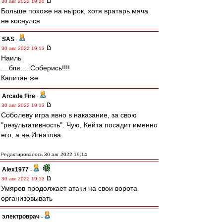
30 авг 2022 19:20
Больше похоже на нырок, хотя вратарь мяча
не коснулся
SAS
-
30 авг 2022 19:13
Наиль
....бля.....Соберись!!!!
Капитан же
Arcade Fire
-
30 авг 2022 19:13
Соболеву игра явно в наказание, за свою
"результативность". Чую, Кейта посадит именно
его, а не Игнатова.
Редактировалось 30 авг 2022 19:14
Alex1977
-
30 авг 2022 19:13
Умяров продолжает атаки на свои ворота
организовывать
электроврач
-