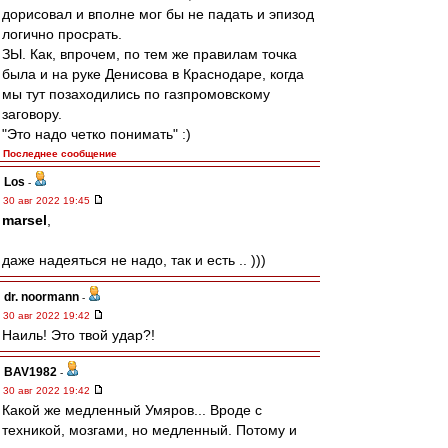
дорисовал и вполне мог бы не падать и эпизод
логично просрать.
ЗЫ. Как, впрочем, по тем же правилам точка
была и на руке Денисова в Краснодаре, когда
мы тут позаходились по газпромовскому
заговору.
"Это надо четко понимать" :)
Последнее сообщение
Los
-
30 авг 2022 19:45
marsel
,
даже надеяться не надо, так и есть .. )))
dr. noormann
-
30 авг 2022 19:42
Наиль! Это твой удар?!
BAV1982
-
30 авг 2022 19:42
Какой же медленный Умяров... Вроде с
техникой, мозгами, но медленный. Потому и