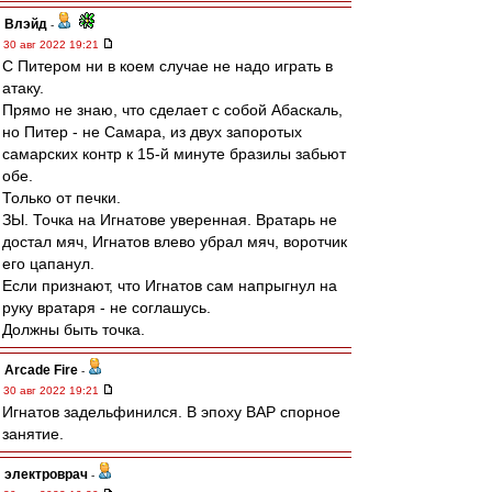
Влэйд
-
30 авг 2022 19:21
С Питером ни в коем случае не надо играть в
атаку.
Прямо не знаю, что сделает с собой Абаскаль,
но Питер - не Самара, из двух запоротых
самарских контр к 15-й минуте бразилы забьют
обе.
Только от печки.
ЗЫ. Точка на Игнатове уверенная. Вратарь не
достал мяч, Игнатов влево убрал мяч, воротчик
его цапанул.
Если признают, что Игнатов сам напрыгнул на
руку вратаря - не соглашусь.
Должны быть точка.
Arcade Fire
-
30 авг 2022 19:21
Игнатов задельфинился. В эпоху ВАР спорное
занятие.
электроврач
-