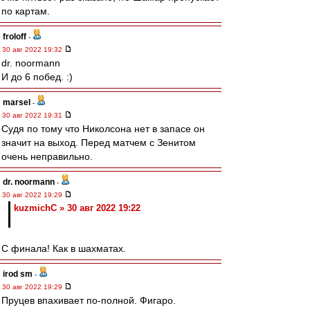
по картам.
froloff
-
30 авг 2022 19:32
dr. noormann
И до 6 побед. :)
marsel
-
30 авг 2022 19:31
Судя по тому что Николсона нет в запасе он
значит на выход. Перед матчем с Зенитом
очень неправильно.
dr. noormann
-
30 авг 2022 19:29
kuzmichC » 30 авг 2022 19:22
С финала! Как в шахматах.
irod sm
-
30 авг 2022 19:29
Пруцев впахивает по-полной. Фигаро.