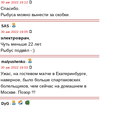
30 авг 2022 19:12
Спасибо.
Рыбуса можно вынести за скобки.
SAS
-
30 авг 2022 19:05
электроврач
,
Чуть меньше 22 лет.
Рыбус подвёл -:)
malyushenko
-
30 авг 2022 19:03
Ужас, на гостевом матче в Екатеринбурге,
наверное, было больше спартаковских
болельщиков, чем сейчас на домашнем в
Москве. Позор !!!
DyG
-
30 авг 2022 19:00
MAGi$tr
, дисквал же.
ALZ_SPA
-
30 авг 2022 18:59
Что с Селиховым? Определенные проблемы -