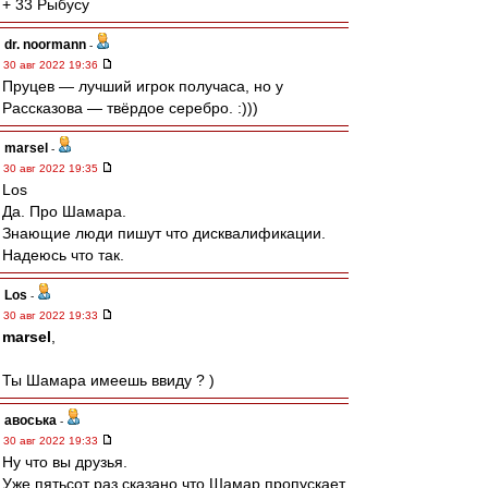
+ 33 Рыбусу
dr. noormann
-
30 авг 2022 19:36
Пруцев — лучший игрок получаса, но у
Рассказова — твёрдое серебро. :)))
marsel
-
30 авг 2022 19:35
Los
Да. Про Шамара.
Знающие люди пишут что дисквалификации.
Надеюсь что так.
Los
-
30 авг 2022 19:33
marsel
,
Ты Шамара имеешь ввиду ? )
авоська
-
30 авг 2022 19:33
Ну что вы друзья.
Уже пятьсот раз сказано,что Шамар пропускает