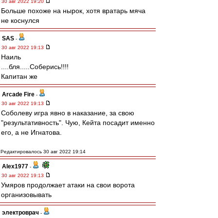
30 авг 2022 19:20
Больше похоже на нырок, хотя вратарь мяча
не коснулся
SAS
-
30 авг 2022 19:13
Наиль
....бля.....Соберись!!!!
Капитан же
Arcade Fire
-
30 авг 2022 19:13
Соболеву игра явно в наказание, за свою
"результативность". Чую, Кейта посадит именно
его, а не Игнатова.
Редактировалось 30 авг 2022 19:14
Alex1977
-
30 авг 2022 19:13
Умяров продолжает атаки на свои ворота
организовывать
электроврач
-