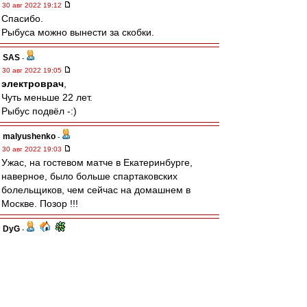
30 авг 2022 19:12
Спасибо.
Рыбуса можно вынести за скобки.
SAS
-
30 авг 2022 19:05
электроврач
,
Чуть меньше 22 лет.
Рыбус подвёл -:)
malyushenko
-
30 авг 2022 19:03
Ужас, на гостевом матче в Екатеринбурге,
наверное, было больше спартаковских
болельщиков, чем сейчас на домашнем в
Москве. Позор !!!
DyG
-
30 авг 2022 19:00
MAGi$tr
, дисквал же.
ALZ_SPA
-
30 авг 2022 18:59
Что с Селиховым? Определенные проблемы -