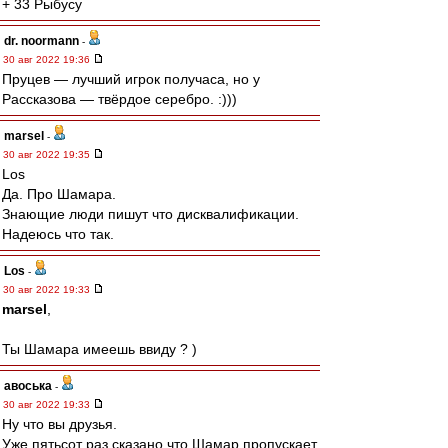
+ 33 Рыбусу
dr. noormann
-
30 авг 2022 19:36
Пруцев — лучший игрок получаса, но у
Рассказова — твёрдое серебро. :)))
marsel
-
30 авг 2022 19:35
Los
Да. Про Шамара.
Знающие люди пишут что дисквалификации.
Надеюсь что так.
Los
-
30 авг 2022 19:33
marsel
,
Ты Шамара имеешь ввиду ? )
авоська
-
30 авг 2022 19:33
Ну что вы друзья.
Уже пятьсот раз сказано,что Шамар пропускает