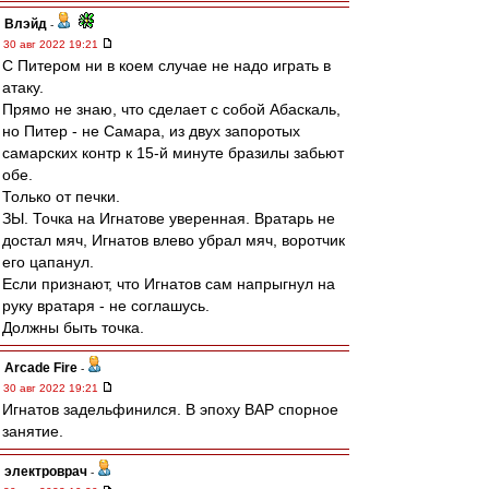
Влэйд
-
30 авг 2022 19:21
С Питером ни в коем случае не надо играть в
атаку.
Прямо не знаю, что сделает с собой Абаскаль,
но Питер - не Самара, из двух запоротых
самарских контр к 15-й минуте бразилы забьют
обе.
Только от печки.
ЗЫ. Точка на Игнатове уверенная. Вратарь не
достал мяч, Игнатов влево убрал мяч, воротчик
его цапанул.
Если признают, что Игнатов сам напрыгнул на
руку вратаря - не соглашусь.
Должны быть точка.
Arcade Fire
-
30 авг 2022 19:21
Игнатов задельфинился. В эпоху ВАР спорное
занятие.
электроврач
-