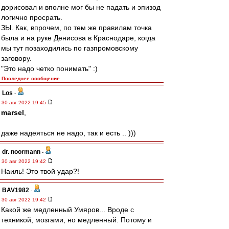
дорисовал и вполне мог бы не падать и эпизод
логично просрать.
ЗЫ. Как, впрочем, по тем же правилам точка
была и на руке Денисова в Краснодаре, когда
мы тут позаходились по газпромовскому
заговору.
"Это надо четко понимать" :)
Последнее сообщение
Los
-
30 авг 2022 19:45
marsel
,
даже надеяться не надо, так и есть .. )))
dr. noormann
-
30 авг 2022 19:42
Наиль! Это твой удар?!
BAV1982
-
30 авг 2022 19:42
Какой же медленный Умяров... Вроде с
техникой, мозгами, но медленный. Потому и