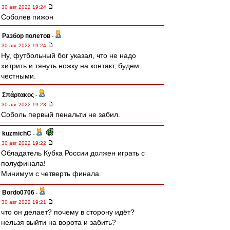
30 авг 2022 19:24
Соболев пижон
Разбор полетов
-
30 авг 2022 19:24
Ну, футбольный бог указал, что не надо
хитрить и тянуть ножку на контакт, будем
честными.
Σπάρτακος
-
30 авг 2022 19:23
Соболь первый пенальти не забил.
kuzmichC
-
30 авг 2022 19:22
Обладатель Кубка России должен играть с
полуфинала!
Минимум с четверть финала.
Bordo0706
-
30 авг 2022 19:21
что он делает? почему в сторону идёт?
нельзя выйти на ворота и забить?