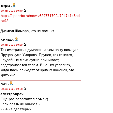
terpila
-
30 авг 2022 19:40
https://sportrbc.ru/news/629771709a79474143ad
ca92
Дисквал Шамара, кто не помнит
Sladkov
-
30 авг 2022 19:39
Так смотришь и думаешь, а чем на ту позицию
Пруцев хуже Умярова. Пруцев, как кажется,
неудобные мячи лучше принимает,
подстраивается телом. В наших условиях,
когда пасы приходят от кривых ноженек, это
критично.
SAS
-
30 авг 2022 19:38
электроврач
,
Ещё раз пересчитал в уме-:)
Если опять не ошибся -
22.4 на десятерых ....