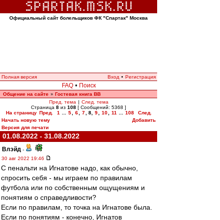
Официальный сайт болельщиков ФК "Спартак" Москва
Полная версия
Вход
•
Регистрация
FAQ
•
Поиск
Общение на сайте
Гостевая книга ВВ
»
Пред. тема
|
След. тема
Страница
8
из
108
[ Сообщений: 5368 ]
На страницу
Пред.
1
...
5
,
6
,
7
,
8
,
9
,
10
,
11
...
108
След.
Начать новую тему
Добавить
Версия для печати
01.08.2022 - 31.08.2022
Влэйд
-
30 авг 2022 19:46
С пенальти на Игнатове надо, как обычно,
спросить себя - мы играем по правилам
футбола или по собственным ощущениям и
понятиям о справедливости?
Если по правилам, то точка на Игнатове была.
Если по понятиям - конечно, Игнатов