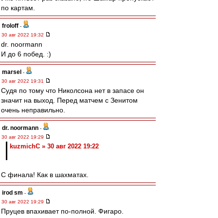
по картам.
froloff
-
30 авг 2022 19:32
dr. noormann
И до 6 побед. :)
marsel
-
30 авг 2022 19:31
Судя по тому что Николсона нет в запасе он
значит на выход. Перед матчем с Зенитом
очень неправильно.
dr. noormann
-
30 авг 2022 19:29
kuzmichC » 30 авг 2022 19:22
С финала! Как в шахматах.
irod sm
-
30 авг 2022 19:29
Пруцев впахивает по-полной. Фигаро.