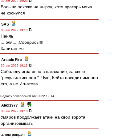
30 авг 2022 19:20
Больше похоже на нырок, хотя вратарь мяча
не коснулся
SAS
-
30 авг 2022 19:13
Наиль
....бля.....Соберись!!!!
Капитан же
Arcade Fire
-
30 авг 2022 19:13
Соболеву игра явно в наказание, за свою
"результативность". Чую, Кейта посадит именно
его, а не Игнатова.
Редактировалось 30 авг 2022 19:14
Alex1977
-
30 авг 2022 19:13
Умяров продолжает атаки на свои ворота
организовывать
электроврач
-