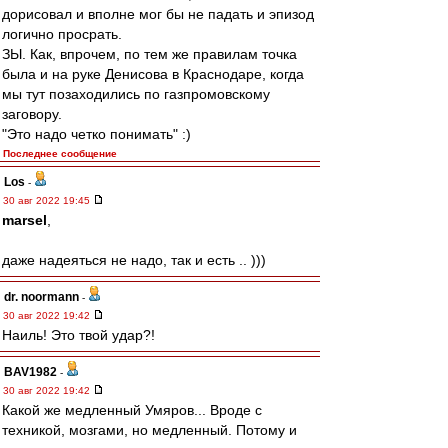
дорисовал и вполне мог бы не падать и эпизод
логично просрать.
ЗЫ. Как, впрочем, по тем же правилам точка
была и на руке Денисова в Краснодаре, когда
мы тут позаходились по газпромовскому
заговору.
"Это надо четко понимать" :)
Последнее сообщение
Los
-
30 авг 2022 19:45
marsel
,
даже надеяться не надо, так и есть .. )))
dr. noormann
-
30 авг 2022 19:42
Наиль! Это твой удар?!
BAV1982
-
30 авг 2022 19:42
Какой же медленный Умяров... Вроде с
техникой, мозгами, но медленный. Потому и