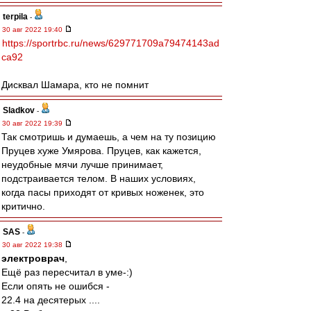
terpila
-
30 авг 2022 19:40
https://sportrbc.ru/news/629771709a79474143ad
ca92
Дисквал Шамара, кто не помнит
Sladkov
-
30 авг 2022 19:39
Так смотришь и думаешь, а чем на ту позицию
Пруцев хуже Умярова. Пруцев, как кажется,
неудобные мячи лучше принимает,
подстраивается телом. В наших условиях,
когда пасы приходят от кривых ноженек, это
критично.
SAS
-
30 авг 2022 19:38
электроврач
,
Ещё раз пересчитал в уме-:)
Если опять не ошибся -
22.4 на десятерых ....