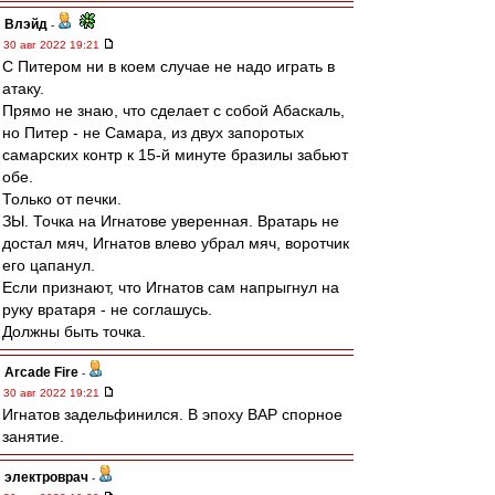
Влэйд
-
30 авг 2022 19:21
С Питером ни в коем случае не надо играть в
атаку.
Прямо не знаю, что сделает с собой Абаскаль,
но Питер - не Самара, из двух запоротых
самарских контр к 15-й минуте бразилы забьют
обе.
Только от печки.
ЗЫ. Точка на Игнатове уверенная. Вратарь не
достал мяч, Игнатов влево убрал мяч, воротчик
его цапанул.
Если признают, что Игнатов сам напрыгнул на
руку вратаря - не соглашусь.
Должны быть точка.
Arcade Fire
-
30 авг 2022 19:21
Игнатов задельфинился. В эпоху ВАР спорное
занятие.
электроврач
-