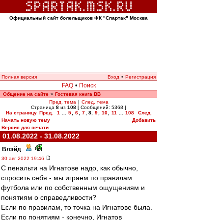
Официальный сайт болельщиков ФК "Спартак" Москва
Полная версия
Вход
•
Регистрация
FAQ
•
Поиск
Общение на сайте
Гостевая книга ВВ
»
Пред. тема
|
След. тема
Страница
8
из
108
[ Сообщений: 5368 ]
На страницу
Пред.
1
...
5
,
6
,
7
,
8
,
9
,
10
,
11
...
108
След.
Начать новую тему
Добавить
Версия для печати
01.08.2022 - 31.08.2022
Влэйд
-
30 авг 2022 19:46
С пенальти на Игнатове надо, как обычно,
спросить себя - мы играем по правилам
футбола или по собственным ощущениям и
понятиям о справедливости?
Если по правилам, то точка на Игнатове была.
Если по понятиям - конечно, Игнатов