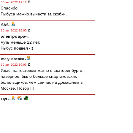
30 авг 2022 19:12
Спасибо.
Рыбуса можно вынести за скобки.
SAS
-
30 авг 2022 19:05
электроврач
,
Чуть меньше 22 лет.
Рыбус подвёл -:)
malyushenko
-
30 авг 2022 19:03
Ужас, на гостевом матче в Екатеринбурге,
наверное, было больше спартаковских
болельщиков, чем сейчас на домашнем в
Москве. Позор !!!
DyG
-
30 авг 2022 19:00
MAGi$tr
, дисквал же.
ALZ_SPA
-
30 авг 2022 18:59
Что с Селиховым? Определенные проблемы -