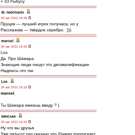
+ 33 Рыбусу
dr. noormann
-
30 авг 2022 19:36
Пруцев — лучший игрок получаса, но у
Рассказова — твёрдое серебро. :)))
marsel
-
30 авг 2022 19:35
Los
Да. Про Шамара.
Знающие люди пишут что дисквалификации.
Надеюсь что так.
Los
-
30 авг 2022 19:33
marsel
,
Ты Шамара имеешь ввиду ? )
авоська
-
30 авг 2022 19:33
Ну что вы друзья.
Уже пятьсот раз сказано,что Шамар пропускает