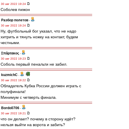
30 авг 2022 19:24
Соболев пижон
Разбор полетов
-
30 авг 2022 19:24
Ну, футбольный бог указал, что не надо
хитрить и тянуть ножку на контакт, будем
честными.
Σπάρτακος
-
30 авг 2022 19:23
Соболь первый пенальти не забил.
kuzmichC
-
30 авг 2022 19:22
Обладатель Кубка России должен играть с
полуфинала!
Минимум с четверть финала.
Bordo0706
-
30 авг 2022 19:21
что он делает? почему в сторону идёт?
нельзя выйти на ворота и забить?