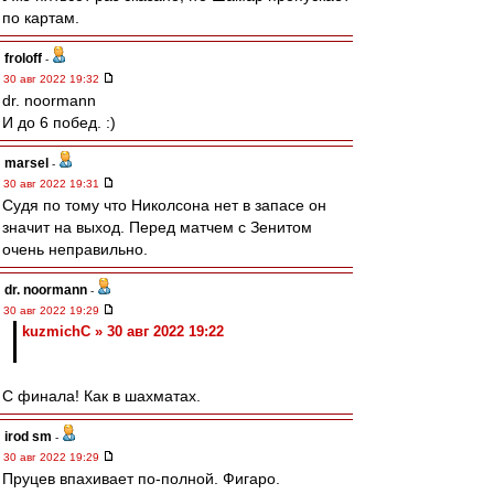
по картам.
froloff
-
30 авг 2022 19:32
dr. noormann
И до 6 побед. :)
marsel
-
30 авг 2022 19:31
Судя по тому что Николсона нет в запасе он
значит на выход. Перед матчем с Зенитом
очень неправильно.
dr. noormann
-
30 авг 2022 19:29
kuzmichC » 30 авг 2022 19:22
С финала! Как в шахматах.
irod sm
-
30 авг 2022 19:29
Пруцев впахивает по-полной. Фигаро.