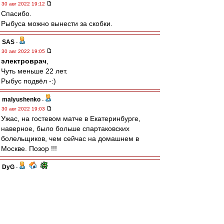
30 авг 2022 19:12
Спасибо.
Рыбуса можно вынести за скобки.
SAS
-
30 авг 2022 19:05
электроврач
,
Чуть меньше 22 лет.
Рыбус подвёл -:)
malyushenko
-
30 авг 2022 19:03
Ужас, на гостевом матче в Екатеринбурге,
наверное, было больше спартаковских
болельщиков, чем сейчас на домашнем в
Москве. Позор !!!
DyG
-
30 авг 2022 19:00
MAGi$tr
, дисквал же.
ALZ_SPA
-
30 авг 2022 18:59
Что с Селиховым? Определенные проблемы -