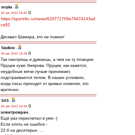
terpila
-
30 авг 2022 19:40
https://sportrbc.ru/news/629771709a79474143ad
ca92
Дисквал Шамара, кто не помнит
Sladkov
-
30 авг 2022 19:39
Так смотришь и думаешь, а чем на ту позицию
Пруцев хуже Умярова. Пруцев, как кажется,
неудобные мячи лучше принимает,
подстраивается телом. В наших условиях,
когда пасы приходят от кривых ноженек, это
критично.
SAS
-
30 авг 2022 19:38
электроврач
,
Ещё раз пересчитал в уме-:)
Если опять не ошибся -
22.4 на десятерых ....