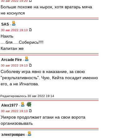
30 авг 2022 19:20
Больше похоже на нырок, хотя вратарь мяча
не коснулся
SAS
-
30 авг 2022 19:13
Наиль
....бля.....Соберись!!!!
Капитан же
Arcade Fire
-
30 авг 2022 19:13
Соболеву игра явно в наказание, за свою
"результативность". Чую, Кейта посадит именно
его, а не Игнатова.
Редактировалось 30 авг 2022 19:14
Alex1977
-
30 авг 2022 19:13
Умяров продолжает атаки на свои ворота
организовывать
электроврач
-