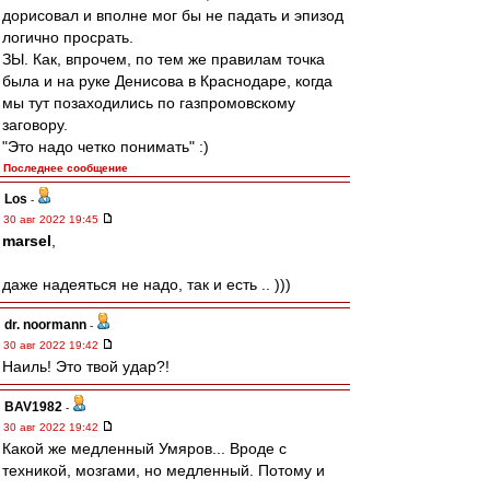
дорисовал и вполне мог бы не падать и эпизод
логично просрать.
ЗЫ. Как, впрочем, по тем же правилам точка
была и на руке Денисова в Краснодаре, когда
мы тут позаходились по газпромовскому
заговору.
"Это надо четко понимать" :)
Последнее сообщение
Los
-
30 авг 2022 19:45
marsel
,
даже надеяться не надо, так и есть .. )))
dr. noormann
-
30 авг 2022 19:42
Наиль! Это твой удар?!
BAV1982
-
30 авг 2022 19:42
Какой же медленный Умяров... Вроде с
техникой, мозгами, но медленный. Потому и