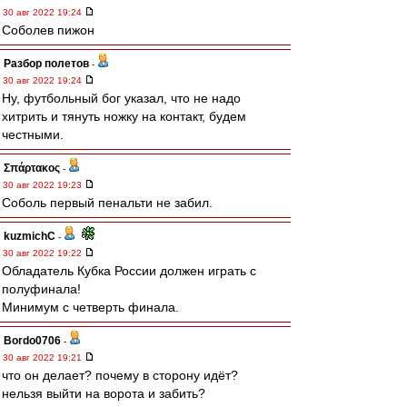
30 авг 2022 19:24
Соболев пижон
Разбор полетов
-
30 авг 2022 19:24
Ну, футбольный бог указал, что не надо
хитрить и тянуть ножку на контакт, будем
честными.
Σπάρτακος
-
30 авг 2022 19:23
Соболь первый пенальти не забил.
kuzmichC
-
30 авг 2022 19:22
Обладатель Кубка России должен играть с
полуфинала!
Минимум с четверть финала.
Bordo0706
-
30 авг 2022 19:21
что он делает? почему в сторону идёт?
нельзя выйти на ворота и забить?