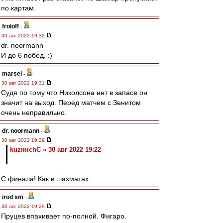
по картам.
froloff
-
30 авг 2022 19:32
dr. noormann
И до 6 побед. :)
marsel
-
30 авг 2022 19:31
Судя по тому что Николсона нет в запасе он
значит на выход. Перед матчем с Зенитом
очень неправильно.
dr. noormann
-
30 авг 2022 19:29
kuzmichC » 30 авг 2022 19:22
С финала! Как в шахматах.
irod sm
-
30 авг 2022 19:29
Пруцев впахивает по-полной. Фигаро.