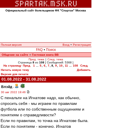
Официальный сайт болельщиков ФК "Спартак" Москва
Полная версия
Вход
•
Регистрация
FAQ
•
Поиск
Общение на сайте
Гостевая книга ВВ
»
Пред. тема
|
След. тема
Страница
8
из
108
[ Сообщений: 5368 ]
На страницу
Пред.
1
...
5
,
6
,
7
,
8
,
9
,
10
,
11
...
108
След.
Начать новую тему
Добавить
Версия для печати
01.08.2022 - 31.08.2022
Влэйд
-
30 авг 2022 19:46
С пенальти на Игнатове надо, как обычно,
спросить себя - мы играем по правилам
футбола или по собственным ощущениям и
понятиям о справедливости?
Если по правилам, то точка на Игнатове была.
Если по понятиям - конечно, Игнатов