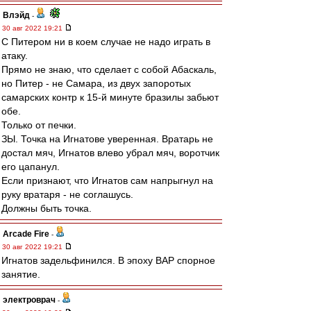
Влэйд
-
30 авг 2022 19:21
С Питером ни в коем случае не надо играть в
атаку.
Прямо не знаю, что сделает с собой Абаскаль,
но Питер - не Самара, из двух запоротых
самарских контр к 15-й минуте бразилы забьют
обе.
Только от печки.
ЗЫ. Точка на Игнатове уверенная. Вратарь не
достал мяч, Игнатов влево убрал мяч, воротчик
его цапанул.
Если признают, что Игнатов сам напрыгнул на
руку вратаря - не соглашусь.
Должны быть точка.
Arcade Fire
-
30 авг 2022 19:21
Игнатов задельфинился. В эпоху ВАР спорное
занятие.
электроврач
-