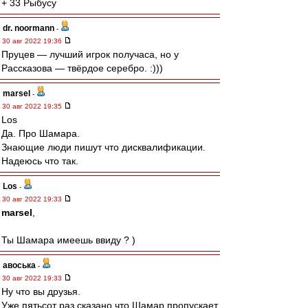
+ 33 Рыбусу
dr. noormann
-
30 авг 2022 19:36
Пруцев — лучший игрок получаса, но у
Рассказова — твёрдое серебро. :)))
marsel
-
30 авг 2022 19:35
Los
Да. Про Шамара.
Знающие люди пишут что дисквалификации.
Надеюсь что так.
Los
-
30 авг 2022 19:33
marsel
,
Ты Шамара имеешь ввиду ? )
авоська
-
30 авг 2022 19:33
Ну что вы друзья.
Уже пятьсот раз сказано,что Шамар пропускает