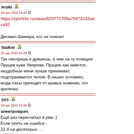
terpila
-
30 авг 2022 19:40
https://sportrbc.ru/news/629771709a79474143ad
ca92
Дисквал Шамара, кто не помнит
Sladkov
-
30 авг 2022 19:39
Так смотришь и думаешь, а чем на ту позицию
Пруцев хуже Умярова. Пруцев, как кажется,
неудобные мячи лучше принимает,
подстраивается телом. В наших условиях,
когда пасы приходят от кривых ноженек, это
критично.
SAS
-
30 авг 2022 19:38
электроврач
,
Ещё раз пересчитал в уме-:)
Если опять не ошибся -
22.4 на десятерых ....