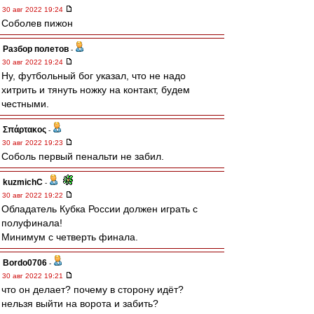
30 авг 2022 19:24
Соболев пижон
Разбор полетов
-
30 авг 2022 19:24
Ну, футбольный бог указал, что не надо
хитрить и тянуть ножку на контакт, будем
честными.
Σπάρτακος
-
30 авг 2022 19:23
Соболь первый пенальти не забил.
kuzmichC
-
30 авг 2022 19:22
Обладатель Кубка России должен играть с
полуфинала!
Минимум с четверть финала.
Bordo0706
-
30 авг 2022 19:21
что он делает? почему в сторону идёт?
нельзя выйти на ворота и забить?