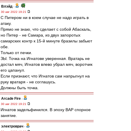
Влэйд
-
30 авг 2022 19:21
С Питером ни в коем случае не надо играть в
атаку.
Прямо не знаю, что сделает с собой Абаскаль,
но Питер - не Самара, из двух запоротых
самарских контр к 15-й минуте бразилы забьют
обе.
Только от печки.
ЗЫ. Точка на Игнатове уверенная. Вратарь не
достал мяч, Игнатов влево убрал мяч, воротчик
его цапанул.
Если признают, что Игнатов сам напрыгнул на
руку вратаря - не соглашусь.
Должны быть точка.
Arcade Fire
-
30 авг 2022 19:21
Игнатов задельфинился. В эпоху ВАР спорное
занятие.
электроврач
-