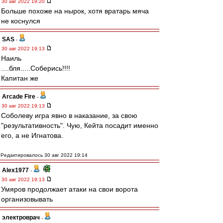
30 авг 2022 19:20
Больше похоже на нырок, хотя вратарь мяча
не коснулся
SAS
-
30 авг 2022 19:13
Наиль
....бля.....Соберись!!!!
Капитан же
Arcade Fire
-
30 авг 2022 19:13
Соболеву игра явно в наказание, за свою
"результативность". Чую, Кейта посадит именно
его, а не Игнатова.
Редактировалось 30 авг 2022 19:14
Alex1977
-
30 авг 2022 19:13
Умяров продолжает атаки на свои ворота
организовывать
электроврач
-