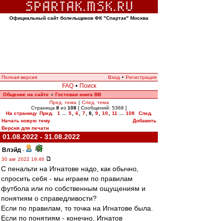
Официальный сайт болельщиков ФК "Спартак" Москва
Полная версия
Вход
•
Регистрация
FAQ
•
Поиск
Общение на сайте
Гостевая книга ВВ
»
Пред. тема
|
След. тема
Страница
8
из
108
[ Сообщений: 5368 ]
На страницу
Пред.
1
...
5
,
6
,
7
,
8
,
9
,
10
,
11
...
108
След.
Начать новую тему
Добавить
Версия для печати
01.08.2022 - 31.08.2022
Влэйд
-
30 авг 2022 19:46
С пенальти на Игнатове надо, как обычно,
спросить себя - мы играем по правилам
футбола или по собственным ощущениям и
понятиям о справедливости?
Если по правилам, то точка на Игнатове была.
Если по понятиям - конечно, Игнатов