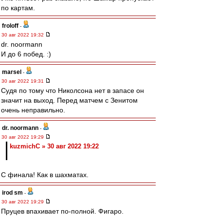
по картам.
froloff
-
30 авг 2022 19:32
dr. noormann
И до 6 побед. :)
marsel
-
30 авг 2022 19:31
Судя по тому что Николсона нет в запасе он
значит на выход. Перед матчем с Зенитом
очень неправильно.
dr. noormann
-
30 авг 2022 19:29
kuzmichC » 30 авг 2022 19:22
С финала! Как в шахматах.
irod sm
-
30 авг 2022 19:29
Пруцев впахивает по-полной. Фигаро.