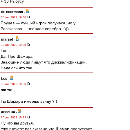
+ 33 Рыбусу
dr. noormann
-
30 авг 2022 19:36
Пруцев — лучший игрок получаса, но у
Рассказова — твёрдое серебро. :)))
marsel
-
30 авг 2022 19:35
Los
Да. Про Шамара.
Знающие люди пишут что дисквалификации.
Надеюсь что так.
Los
-
30 авг 2022 19:33
marsel
,
Ты Шамара имеешь ввиду ? )
авоська
-
30 авг 2022 19:33
Ну что вы друзья.
Уже пятьсот раз сказано,что Шамар пропускает