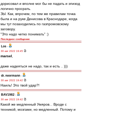
дорисовал и вполне мог бы не падать и эпизод
логично просрать.
ЗЫ. Как, впрочем, по тем же правилам точка
была и на руке Денисова в Краснодаре, когда
мы тут позаходились по газпромовскому
заговору.
"Это надо четко понимать" :)
Последнее сообщение
Los
-
30 авг 2022 19:45
marsel
,
даже надеяться не надо, так и есть .. )))
dr. noormann
-
30 авг 2022 19:42
Наиль! Это твой удар?!
BAV1982
-
30 авг 2022 19:42
Какой же медленный Умяров... Вроде с
техникой, мозгами, но медленный. Потому и