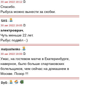
30 авг 2022 19:12
Спасибо.
Рыбуса можно вынести за скобки.
SAS
-
30 авг 2022 19:05
электроврач
,
Чуть меньше 22 лет.
Рыбус подвёл -:)
malyushenko
-
30 авг 2022 19:03
Ужас, на гостевом матче в Екатеринбурге,
наверное, было больше спартаковских
болельщиков, чем сейчас на домашнем в
Москве. Позор !!!
DyG
-
30 авг 2022 19:00
MAGi$tr
, дисквал же.
ALZ_SPA
-
30 авг 2022 18:59
Что с Селиховым? Определенные проблемы -