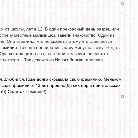
ам от школы, лет в 12. В один прекрасный день разрешили
стречу местные мальчишки, завели знакомство. Один из
. Она ответила, что не скажет, потому что стесняется
амилии. Так они препирались пару минут на тему "Нет, ты
Юра вытаращил глаза, а его приятель чуть не сдох от
е четверо... Так девочка из Новосибирска, проехав
ная.Влюбился.Тоже долго скрывала свою фамилию. Мельком
 свою фамилию. 43 лет прошло.До сих пор в приятельских
а!)) Спартак Чемпион!)