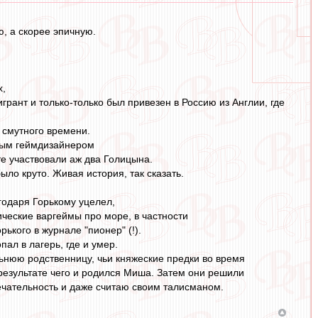
, а скорее эпичную.
х,
рант и только-только был привезен в Россию из Англии, где
 смутного времени.
тным геймдизайнером
те участвовали аж два Голицына.
ыло круто. Живая история, так сказать.
годаря Горькому уцелел,
ические варгеймы про море, в частности
рького в журнале "пионер" (!).
ал в лагерь, где и умер.
альнюю родственницу, чьи княжеские предки во время
результате чего и родился Миша. Затем они решили
мечательность и даже считаю своим талисманом.