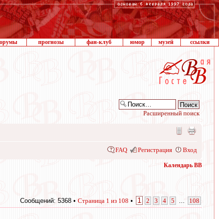
орумы
прогнозы
фан-клуб
юмор
музей
ссылки
Расширенный поиск
FAQ
Регистрация
Вход
Календарь ВВ
1
Сообщений: 5368 •
Страница
1
из
108
•
2
3
4
5
...
108