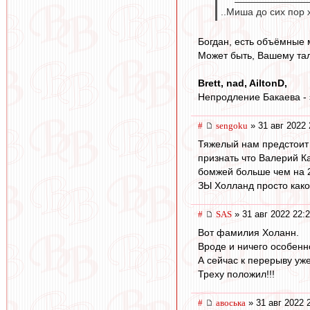
..Миша до сих пор 
Богдан, есть объёмные 
Может быть, Вашему тал
Brett, nad, AiltonD,
Непродление Бакаева - э
#
sengoku
» 31 авг 2022 
Тяжелый нам предстоит 
признать что Валерий Ка
бомжей больше чем на 2 
ЗЫ Холланд просто како
#
SAS
» 31 авг 2022 22:
Вот фамилия Холанн.
Вроде и ничего особенно
А сейчас к перерыву уж
Треху положил!!!
#
авоська
» 31 авг 2022 