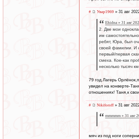
#
Увар1969
» 31 авг 202
Ehidna » 31 авг 20
2. Две мои однокла
им самостоятельно
ребят, Юра, был оч
своей фамилии. И 
первый/первая скаж
смеха. Кое-как про
несколько тысяч к
79 год.Лагерь Орлёнок
увидел на конверте-Тан
отношениях! Таня,к сво
#
Nikiforoff
» 31 авг 202
mmmmm » 31 авг 2
мяч из под ноги соперни