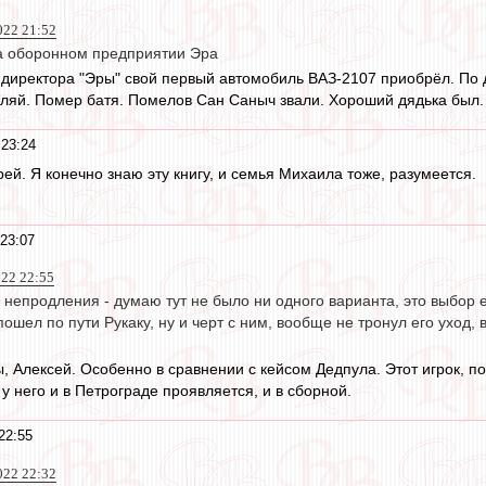
022 21:52
на оборонном предприятии Эра
о директора "Эры" свой первый автомобиль ВАЗ-2107 приобрёл. По д
ляй. Помер батя. Помелов Сан Саныч звали. Хороший дядька был. 
 23:24
рей. Я конечно знаю эту книгу, и семья Михаила тоже, разумеется.
 23:07
022 22:55
го непродления - думаю тут не было ни одного варианта, это выбор 
пошел по пути Рукаку, ну и черт с ним, вообще не тронул его уход, 
, Алексей. Особенно в сравнении с кейсом Дедпула. Этот игрок, по
у него и в Петрограде проявляется, и в сборной.
22:55
022 22:32