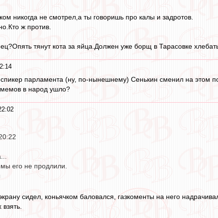
ком никогда не смотрел,а ты говоришь про калы и задротов.
о.Кто ж против.
нец?Опять тянут кота за яйца.Должен уже борщ в Тарасовке хлебать
2:14
 спикер парламента (ну, по-нынешнему) Сенькин сменил на этом п
 мемов в народ ушло?
22:02
 20:22
..
 мы его не продлили.
ы
экрану сидел, коньячком баловался, газкоменты на него надрачивал
 взять.