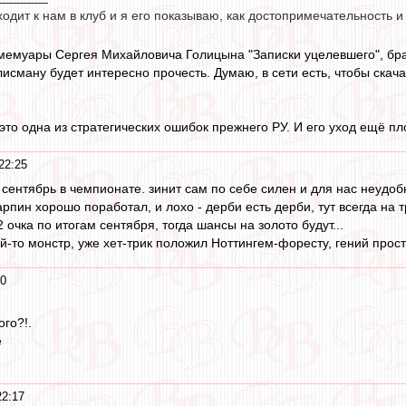
ходит к нам в клуб и я его показываю, как достопримечательность 
мемуары Сергея Михайловича Голицына "Записки уцелевшего", бра
исману будет интересно прочесть. Думаю, в сети есть, чтобы скача
то одна из стратегических ошибок прежнего РУ. И его уход ещё пл
22:25
сентябрь в чемпионате. зинит сам по себе силен и для нас неудоб
рпин хорошо поработал, и лохо - дерби есть дерби, тут всегда на 
очка по итогам сентября, тогда шансы на золото будут...
й-то монстр, уже хет-трик положил Ноттингем-форесту, гений прост
20
го?!.
е
22:17