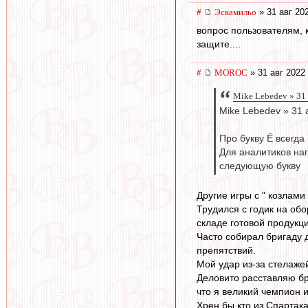
#
Эскамильо
» 31 авг 20
вопрос пользователям, 
защите....
#
MOROC
» 31 авг 2022
Mike Lebedev » 31 
Mike Lebedev » 31 
Про букву Ё всегда
Для аналитиков нап
следующую букву
Другие игры с " козлами
Трудился с годик на об
складе готовой продукци
Часто собирал бригаду д
препятствий.
Мой удар из-за стелаже
Деловито расставляю бри
что я великий чемпион и
Хрен бы кто из Спартака