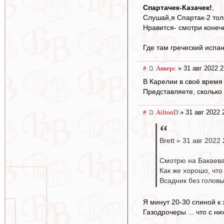
Спартачек-Казачек!
,
Слушай,я Спартак-2 тол
Нравится- смотри конечн
Где там греческий испа
#
Авверс
» 31 авг 2022 2
В Карелии в своё время
Представляете, сколько
#
AiltonD
» 31 авг 2022 
Brett » 31 авг 2022
Смотрю на Бакаева.
Как же хорошо, что
Всадник без голов
Я минут 20-30 спиной к 
Газодрочеры ... что с них