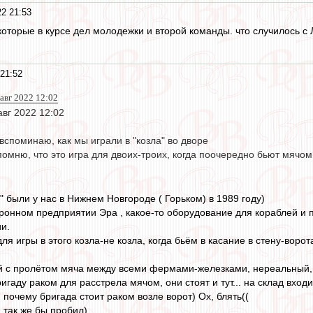
22 21:53
которые в курсе дел молодежки и второй команды. что случилось с
 21:52
авг 2022 12:02
авг 2022 12:02
 вспоминаю, как мы играли в "козла" во дворе
омню, что это игра для двоих-троих, когда поочередно бьют мячом 
 " были у нас в Нижнем Новгороде ( Горьком) в 1989 году)
оронном предприятии Эра , какое-то оборудование для кораблей и 
и.
ля игры в этого козла-не козла, когда бьём в касание в стену-воро
й с пролётом мяча между всеми фермами-железками, нереальный, бл
гаду раком для расстрела мячом, они стоят и тут... на склад входи
 почему бригада стоит раком возле ворот) Ох, блять((
 так же бы пробил)