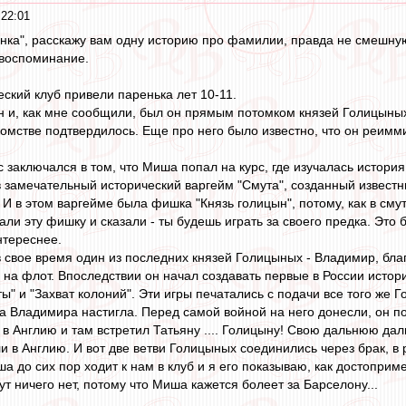
 22:01
янка", расскажу вам одну историю про фамилии, правда не смешную
 воспоминание.
ский клуб привели паренька лет 10-11.
 и, как мне сообщили, был он прямым потомком князей Голицыны
омстве подтвердилось. Еще про него было известно, что он реиммиг
 заключался в том, что Миша попал на курс, где изучалась история
в замечательный исторический варгейм "Смута", созданный извес
И в этом варгейме была фишка "Князь голицын", потому, как в сму
и эту фишку и сказали - ты будешь играть за своего предка. Это б
нтереснее.
 в свое время один из последних князей Голицыных - Владимир, бла
 на флот. Впоследствии он начал создавать первые в России истор
" и "Захват колоний". Эти игры печатались с подачи все того же Го
а Владимира настигла. Перед самой войной на него донесли, он поп
л в Англию и там встретил Татьяну .... Голицыну! Свою дальнюю д
 в Англию. И вот две ветви Голицыных соединились через брак, в 
ша до сих пор ходит к нам в клуб и я его показываю, как достопри
ут ничего нет, потому что Миша кажется болеет за Барселону...