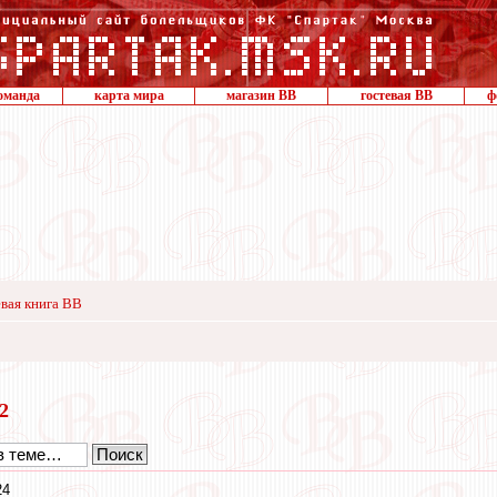
оманда
карта мира
магазин ВВ
гостевая ВВ
ф
вая книга ВВ
22
24