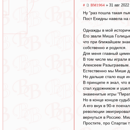
#
BM1964
» 31 авг 2022
Ну "раз пошла такая пь
Пост Ехидны навела на
Однажды в мой историче
Его звали Миша Голицын
что при ближайшем знак
собственно и родился.
Для меня главный цимес
В том числе мы играли 
Алексеем Разыграевым. 
Естественно мы Мише дал
Но дальше стало еще и
В принципе я знал, что
стал художником и ушел
знаменитые игры "Пираты
Но в конце концов судьб
А его внук в 90-е поеха
революции эмигрировали
вернуться в Россию. Ми
Простите, про Спартак т