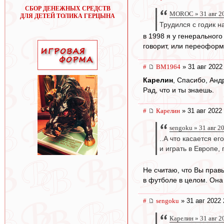
СБОР ДЕНЕЖНЫХ СРЕДСТВ
MOROC » 31 авг 2
ДЛЯ ДЕТЕЙ ТОЛИКА ГЕРЦЫНА
Трудился с годик 
в 1998 я у генеральног
говорит, или переоформ
#
BM1964
» 31 авг 2022
Карелин
, Спасибо, Анд
Рад, что и ты знаешь.
#
Карелин
» 31 авг 2022
sengoku » 31 авг 2
..А что касается е
и играть в Европе, 
Не считаю, что Вы правы
в футболе в целом. Она 
#
sengoku
» 31 авг 2022 
Карелин » 31 авг 2