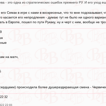
а - это одна из стратегических ошибок прежнего РУ. И его уход ещ
его Семак в игре с нами в воскресенье, что то мне подсказывает, ч
о касается его непродления - думаю тут не было ни одного вариант
ать в Европе, пошел по пути Рукаку, ну и черт с ним, вообще не тро
39
ря
мные
кам на матч,
6
сердцами) происходила более душераздирающая смена - Червичен
 22:32
022 22:01