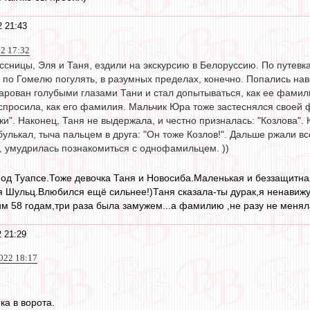
2 21:43
22 17:32
ссницы, Эля и Таня, ездили на экскурсию в Белоруссию. По путевк
 по Гомелю погулять, в разумных пределах, конечно. Попались нав
арован голубыми глазами Тани и стал допытываться, как ее фамилия
спросила, как его фамилия. Мальчик Юра тоже застеснялся своей ф
и". Наконец, Таня не выдержала, и честно призналась: "Козлова". 
булькал, тыча пальцем в друга: "Он тоже Козлов!". Дальше ржали вс
м, умудрилась познакомиться с однофамильцем. ))
,под Туапсе.Тоже девочка Таня и Новосиба.Маленькая и беззащит
я Шульц.Влюбился ещё сильнее!)Таня сказала-ты дурак,я ненавижу
им 58 годам,три раза была замужем...а фамилию ,не разу не менял
2 21:29
022 18:17
ка в ворота.