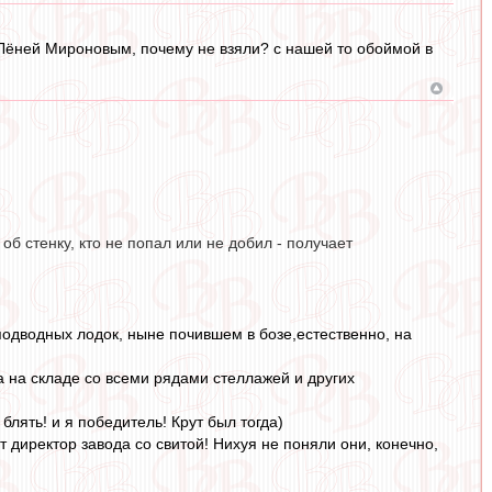
 Лёней Мироновым, почему не взяли? с нашей то обоймой в
об стенку, кто не попал или не добил - получает
подводных лодок, ныне почившем в бозе,естественно, на
та на складе со всеми рядами стеллажей и других
ять! и я победитель! Крут был тогда)
т директор завода со свитой! Нихуя не поняли они, конечно,