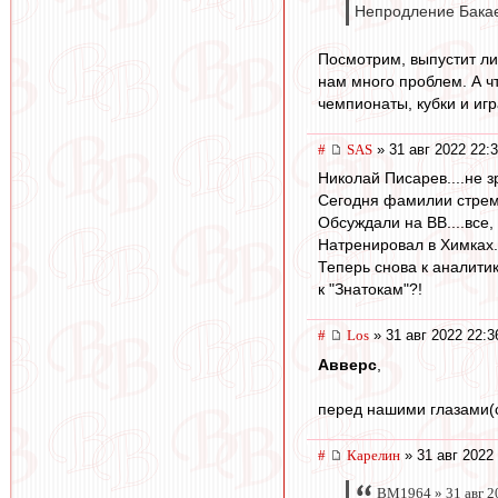
Непродление Бакаев
Посмотрим, выпустит ли 
нам много проблем. А чт
чемпионаты, кубки и игр
#
SAS
» 31 авг 2022 22:
Николай Писарев....не з
Сегодня фамилии стре
Обсуждали на ВВ....все,
Натренировал в Химках.
Теперь снова к аналити
к "Знатокам"?!
#
Los
» 31 авг 2022 22:3
Авверс
,
перед нашими глазами(
#
Карелин
» 31 авг 2022
BM1964 » 31 авг 2