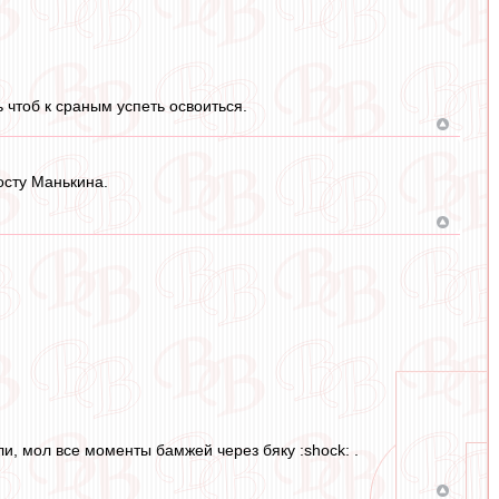
 чтоб к сраным успеть освоиться.
осту Манькина.
и, мол все моменты бамжей через бяку :shock: .