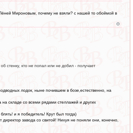
 Лёней Мироновым, почему не взяли? с нашей то обоймой в
об стенку, кто не попал или не добил - получает
подводных лодок, ныне почившем в бозе,естественно, на
та на складе со всеми рядами стеллажей и других
ять! и я победитель! Крут был тогда)
т директор завода со свитой! Нихуя не поняли они, конечно,