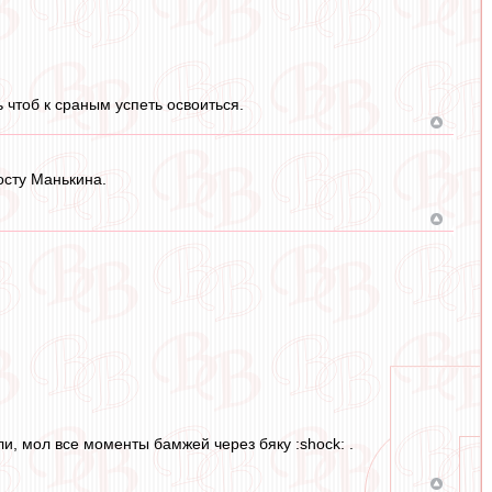
 чтоб к сраным успеть освоиться.
осту Манькина.
и, мол все моменты бамжей через бяку :shock: .