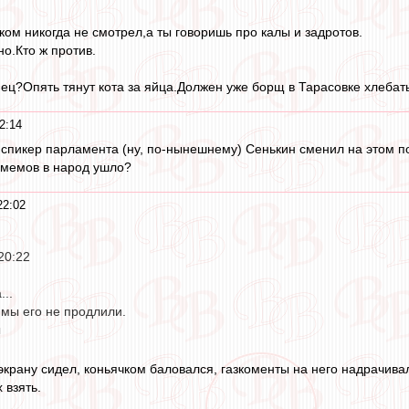
ком никогда не смотрел,а ты говоришь про калы и задротов.
о.Кто ж против.
нец?Опять тянут кота за яйца.Должен уже борщ в Тарасовке хлебать
2:14
 спикер парламента (ну, по-нынешнему) Сенькин сменил на этом п
 мемов в народ ушло?
22:02
 20:22
..
 мы его не продлили.
ы
экрану сидел, коньячком баловался, газкоменты на него надрачивал
 взять.