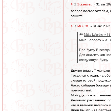
#
Эскамильо
» 31 авг 20
вопрос пользователям, 
защите....
#
MOROC
» 31 авг 2022
Mike Lebedev » 31 
Mike Lebedev » 31 
Про букву Ё всегда
Для аналитиков нап
следующую букву
Другие игры с " козлами
Трудился с годик на об
складе готовой продукци
Часто собирал бригаду д
препятствий.
Мой удар из-за стелаже
Деловито расставляю бри
что я великий чемпион и
Хрен бы кто из Спартака