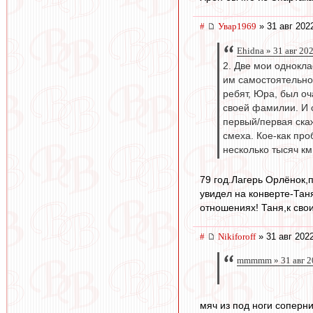
#
Увар1969
» 31 авг 202
Ehidna » 31 авг 20
2. Две мои однокла
им самостоятельно
ребят, Юра, был оч
своей фамилии. И 
первый/первая скаж
смеха. Кое-как про
несколько тысяч к
79 год.Лагерь Орлёнок
увидел на конверте-Тан
отношениях! Таня,к сво
#
Nikiforoff
» 31 авг 202
mmmmm » 31 авг 2
мяч из под ноги соперни