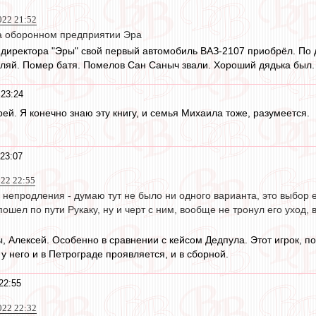
022 21:52
на оборонном предприятии Эра
о директора "Эры" свой первый автомобиль ВАЗ-2107 приобрёл. По д
ляй. Помер батя. Помелов Сан Саныч звали. Хороший дядька был. 
 23:24
рей. Я конечно знаю эту книгу, и семья Михаила тоже, разумеется.
 23:07
022 22:55
го непродления - думаю тут не было ни одного варианта, это выбор 
пошел по пути Рукаку, ну и черт с ним, вообще не тронул его уход, 
, Алексей. Особенно в сравнении с кейсом Дедпула. Этот игрок, по
у него и в Петрограде проявляется, и в сборной.
22:55
022 22:32