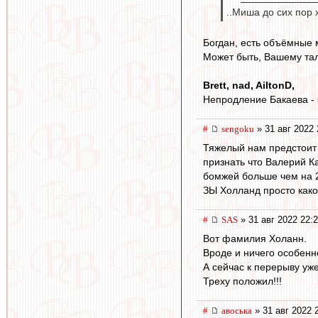
..Миша до сих пор 
Богдан, есть объёмные 
Может быть, Вашему тал
Brett, nad, AiltonD,
Непродление Бакаева - э
#
sengoku
» 31 авг 2022 
Тяжелый нам предстоит 
признать что Валерий Ка
бомжей больше чем на 2 
ЗЫ Холланд просто како
#
SAS
» 31 авг 2022 22:
Вот фамилия Холанн.
Вроде и ничего особенно
А сейчас к перерыву уж
Треху положил!!!
#
авоська
» 31 авг 2022 