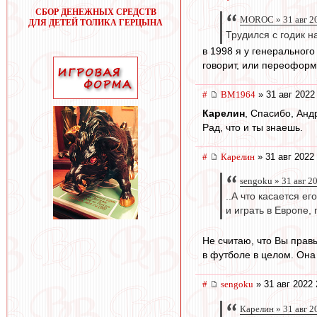
СБОР ДЕНЕЖНЫХ СРЕДСТВ
MOROC » 31 авг 2
ДЛЯ ДЕТЕЙ ТОЛИКА ГЕРЦЫНА
Трудился с годик 
в 1998 я у генеральног
говорит, или переоформ
#
BM1964
» 31 авг 2022
Карелин
, Спасибо, Анд
Рад, что и ты знаешь.
#
Карелин
» 31 авг 2022
sengoku » 31 авг 2
..А что касается е
и играть в Европе, 
Не считаю, что Вы правы
в футболе в целом. Она 
#
sengoku
» 31 авг 2022 
Карелин » 31 авг 2