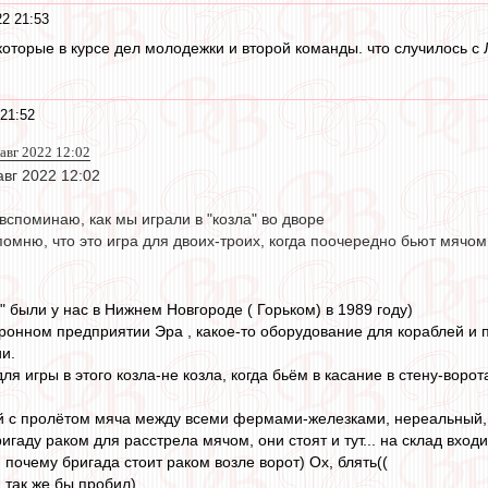
22 21:53
которые в курсе дел молодежки и второй команды. что случилось с
 21:52
авг 2022 12:02
авг 2022 12:02
 вспоминаю, как мы играли в "козла" во дворе
омню, что это игра для двоих-троих, когда поочередно бьют мячом 
 " были у нас в Нижнем Новгороде ( Горьком) в 1989 году)
оронном предприятии Эра , какое-то оборудование для кораблей и 
и.
ля игры в этого козла-не козла, когда бьём в касание в стену-воро
й с пролётом мяча между всеми фермами-железками, нереальный, бл
гаду раком для расстрела мячом, они стоят и тут... на склад входи
 почему бригада стоит раком возле ворот) Ох, блять((
 так же бы пробил)