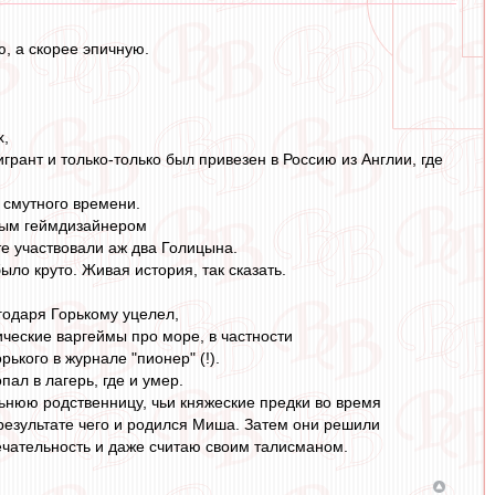
, а скорее эпичную.
х,
рант и только-только был привезен в Россию из Англии, где
 смутного времени.
тным геймдизайнером
те участвовали аж два Голицына.
ыло круто. Живая история, так сказать.
годаря Горькому уцелел,
ические варгеймы про море, в частности
рького в журнале "пионер" (!).
ал в лагерь, где и умер.
альнюю родственницу, чьи княжеские предки во время
результате чего и родился Миша. Затем они решили
мечательность и даже считаю своим талисманом.