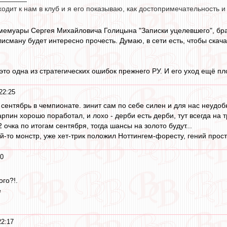
ходит к нам в клуб и я его показываю, как достопримечательность 
мемуары Сергея Михайловича Голицына "Записки уцелевшего", бра
исману будет интересно прочесть. Думаю, в сети есть, чтобы скача
то одна из стратегических ошибок прежнего РУ. И его уход ещё пл
22:25
сентябрь в чемпионате. зинит сам по себе силен и для нас неудоб
рпин хорошо поработал, и лохо - дерби есть дерби, тут всегда на 
очка по итогам сентября, тогда шансы на золото будут...
й-то монстр, уже хет-трик положил Ноттингем-форесту, гений прост
20
го?!.
е
22:17