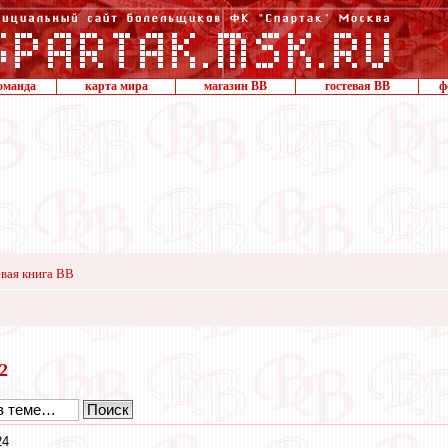
оманда
карта мира
магазин ВВ
гостевая ВВ
ф
вая книга ВВ
22
24