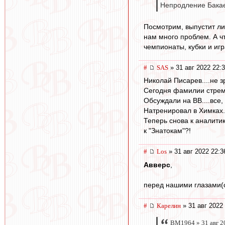
Непродление Бакаев
Посмотрим, выпустит ли 
нам много проблем. А чт
чемпионаты, кубки и игр
#
SAS
» 31 авг 2022 22:
Николай Писарев....не з
Сегодня фамилии стре
Обсуждали на ВВ....все,
Натренировал в Химках.
Теперь снова к аналити
к "Знатокам"?!
#
Los
» 31 авг 2022 22:3
Авверс
,
перед нашими глазами(
#
Карелин
» 31 авг 2022
BM1964 » 31 авг 2