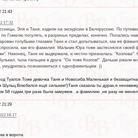
2 21:43
22 17:32
ссницы, Эля и Таня, ездили на экскурсию в Белоруссию. По путевк
 по Гомелю погулять, в разумных пределах, конечно. Попались нав
арован голубыми глазами Тани и стал допытываться, как ее фамилия
спросила, как его фамилия. Мальчик Юра тоже застеснялся своей ф
и". Наконец, Таня не выдержала, и честно призналась: "Козлова". 
булькал, тыча пальцем в друга: "Он тоже Козлов!". Дальше ржали вс
м, умудрилась познакомиться с однофамильцем. ))
,под Туапсе.Тоже девочка Таня и Новосиба.Маленькая и беззащит
я Шульц.Влюбился ещё сильнее!)Таня сказала-ты дурак,я ненавижу
им 58 годам,три раза была замужем...а фамилию ,не разу не менял
2 21:29
022 18:17
ка в ворота.