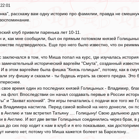
 22:01
янка", расскажу вам одну историю про фамилии, правда не смешную
 воспоминание.
ский клуб привели паренька лет 10-11.
 и, как мне сообщили, был он прямым потомком князей Голицыны
омстве подтвердилось. Еще про него было известно, что он реиммиг
 заключался в том, что Миша попал на курс, где изучалась история
в замечательный исторический варгейм "Смута", созданный извес
И в этом варгейме была фишка "Князь голицын", потому, как в сму
и эту фишку и сказали - ты будешь играть за своего предка. Это б
нтереснее.
 в свое время один из последних князей Голицыных - Владимир, бла
 на флот. Впоследствии он начал создавать первые в России истор
" и "Захват колоний". Эти игры печатались с подачи все того же Го
а Владимира настигла. Перед самой войной на него донесли, он поп
л в Англию и там встретил Татьяну .... Голицыну! Свою дальнюю д
 в Англию. И вот две ветви Голицыных соединились через брак, в 
ша до сих пор ходит к нам в клуб и я его показываю, как достопри
ут ничего нет, потому что Миша кажется болеет за Барселону...