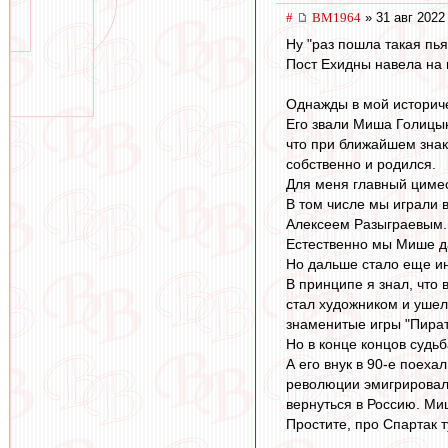
#
BM1964
» 31 авг 2022
Ну "раз пошла такая пь
Пост Ехидны навела на
Однажды в мой историче
Его звали Миша Голицын
что при ближайшем знак
собственно и родился.
Для меня главный цимес
В том числе мы играли 
Алексеем Разыграевым. 
Естественно мы Мише дал
Но дальше стало еще и
В принципе я знал, что
стал художником и ушел
знаменитые игры "Пираты
Но в конце концов судьб
А его внук в 90-е поеха
революции эмигрировали
вернуться в Россию. Ми
Простите, про Спартак т