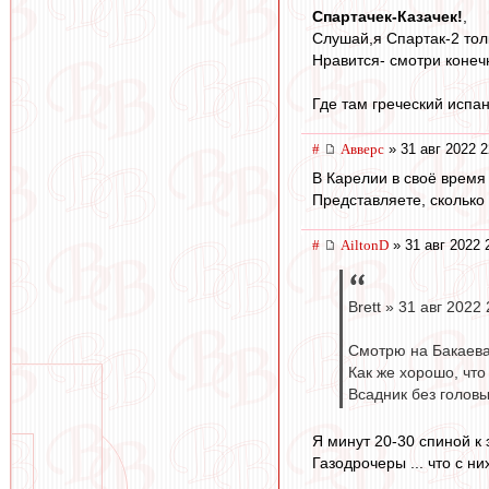
Спартачек-Казачек!
,
Слушай,я Спартак-2 тол
Нравится- смотри конечн
Где там греческий испа
#
Авверс
» 31 авг 2022 2
В Карелии в своё время
Представляете, сколько
#
AiltonD
» 31 авг 2022 
Brett » 31 авг 2022
Смотрю на Бакаева.
Как же хорошо, что
Всадник без голов
Я минут 20-30 спиной к 
Газодрочеры ... что с них