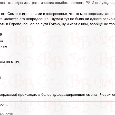
а - это одна из стратегических ошибок прежнего РУ. И его уход ещ
его Семак в игре с нами в воскресенье, что то мне подсказывает, ч
о касается его непродления - думаю тут не было ни одного вариант
ать в Европе, пошел по пути Рукаку, ну и черт с ним, вообще не тро
39
ря
мные
кам на матч,
6
сердцами) происходила более душераздирающая смена - Червичен
 22:32
022 22:01