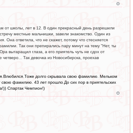
ам от школы, лет в 12. В один прекрасный день разрешили
стречу местные мальчишки, завели знакомство. Один из
. Она ответила, что не скажет, потому что стесняется
амилии. Так они препирались пару минут на тему "Нет, ты
Юра вытаращил глаза, а его приятель чуть не сдох от
е четверо... Так девочка из Новосибирска, проехав
ная.Влюбился.Тоже долго скрывала свою фамилию. Мельком
 свою фамилию. 43 лет прошло.До сих пор в приятельских
а!)) Спартак Чемпион!)