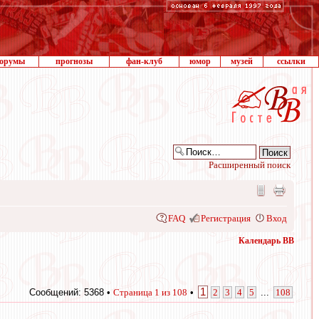
орумы
прогнозы
фан-клуб
юмор
музей
ссылки
Расширенный поиск
FAQ
Регистрация
Вход
Календарь ВВ
1
Сообщений: 5368 •
Страница
1
из
108
•
2
3
4
5
...
108