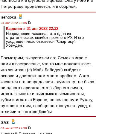
частности и в футболе в целом. Она у него и в
Петрограде проявляется, и в сборной.
sengoku
-
31 авг 2022 22:55
Карелин » 31 авг 2022 22:32
Непродление Бакаева - это одна из
стратегических ошибок прежнего РУ. И его
уход ещё плохо отзовётся "Спартаку".
Убеждён.
Посмотрим, выпустит ли его Семак в игре с
нами в воскресенье, что то мне подсказывает,
что зенитхан (с) Майк Лебедев) выйдет в
основе и доставит нам много проблем. А что
касается его непродления - думаю тут не было
ни одного варианта, это выбор его лично,
играть в зините и выигрывать чемпионаты,
кубки и играть в Европе, пошел по пути Рукаку,
ну и черт с ним, вообще не тронул его уход, в
отличии от того же Дзюбы
SAS
-
31 авг 2022 22:39