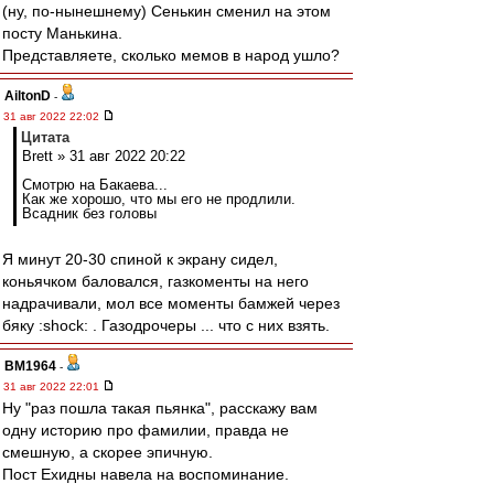
(ну, по-нынешнему) Сенькин сменил на этом
посту Манькина.
Представляете, сколько мемов в народ ушло?
AiltonD
-
31 авг 2022 22:02
Цитата
Brett » 31 авг 2022 20:22
Смотрю на Бакаева...
Как же хорошо, что мы его не продлили.
Всадник без головы
Я минут 20-30 спиной к экрану сидел,
коньячком баловался, газкоменты на него
надрачивали, мол все моменты бамжей через
бяку :shock: . Газодрочеры ... что с них взять.
BM1964
-
31 авг 2022 22:01
Ну "раз пошла такая пьянка", расскажу вам
одну историю про фамилии, правда не
смешную, а скорее эпичную.
Пост Ехидны навела на воспоминание.