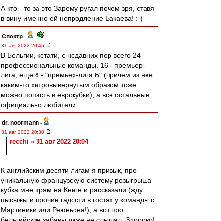
А кто - то за это Зарему ругал почем зря, ставя
в вину именно ей непродление Бакаева! :-)
Спектр
-
31 авг 2022 20:46
В Бельгии, кстати, с недавних пор всего 24
профессиональные команды. 16 - премьер-
лига, еще 8 - "премьер-лига Б" (причем из нее
каким-то хитровывернутым образом тоже
можно попасть в еврокубки), а все остальные
официально любители
dr. noormann
-
31 авг 2022 20:30
recchi » 31 авг 2022 20:04
К английским десяти лигам я привык, про
уникальную французскую систему розыгрыша
кубка мне прям на Книге и рассказали (жду
пысыжы и прочие гадости в гостях у команды с
Мартиники или Реюньона!), а вот про
бельгийские забавы даже не слышал. Здорово!