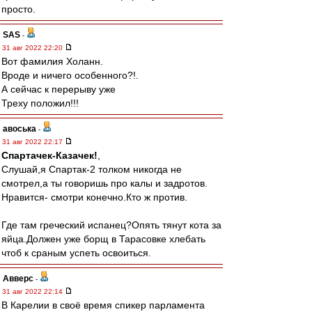
просто.
SAS
-
31 авг 2022 22:20
Вот фамилия Холанн.
Вроде и ничего особенного?!.
А сейчас к перерыву уже
Треху положил!!!
авоська
-
31 авг 2022 22:17
Спартачек-Казачек!
,
Слушай,я Спартак-2 толком никогда не
смотрел,а ты говоришь про калы и задротов.
Нравится- смотри конечно.Кто ж против.
Где там греческий испанец?Опять тянут кота за
яйца.Должен уже борщ в Тарасовке хлебать
чтоб к сраным успеть освоиться.
Авверс
-
31 авг 2022 22:14
В Карелии в своё время спикер парламента