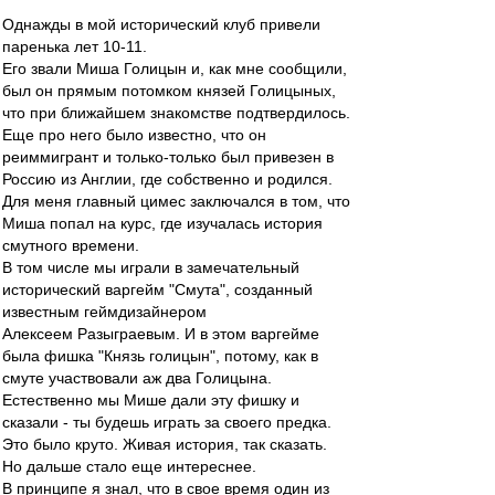
Однажды в мой исторический клуб привели
паренька лет 10-11.
Его звали Миша Голицын и, как мне сообщили,
был он прямым потомком князей Голицыных,
что при ближайшем знакомстве подтвердилось.
Еще про него было известно, что он
реиммигрант и только-только был привезен в
Россию из Англии, где собственно и родился.
Для меня главный цимес заключался в том, что
Миша попал на курс, где изучалась история
смутного времени.
В том числе мы играли в замечательный
исторический варгейм "Смута", созданный
известным геймдизайнером
Алексеем Разыграевым. И в этом варгейме
была фишка "Князь голицын", потому, как в
смуте участвовали аж два Голицына.
Естественно мы Мише дали эту фишку и
сказали - ты будешь играть за своего предка.
Это было круто. Живая история, так сказать.
Но дальше стало еще интереснее.
В принципе я знал, что в свое время один из