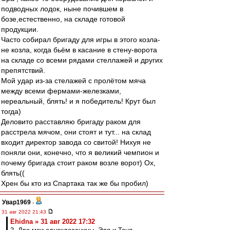
подводных лодок, ныне почившем в
бозе,естественно, на складе готовой
продукции.
Часто собирал бригаду для игры в этого козла-
не козла, когда бьём в касание в стену-ворота
на складе со всеми рядами стеллажей и других
препятствий.
Мой удар из-за стелажей с пролётом мяча
между всеми фермами-железками,
нереальный, блять! и я победитель! Крут был
тогда)
Деловито расставляю бригаду раком для
расстрела мячом, они стоят и тут... на склад
входит директор завода со свитой! Нихуя не
поняли они, конечно, что я великий чемпион и
почему бригада стоит раком возле ворот) Ох,
блять((
Хрен бы кто из Спартака так же бы пробил)
Увар1969
-
31 авг 2022 21:43
Ehidna » 31 авг 2022 17:32