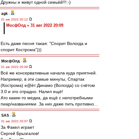
Дружны и живут одной семьёй!!!:-)
agk
-
31 авг 2022 20:12
МосфОлд » 31 авг 2022 20:09
Есть даже песня такая: "Спорит Вологда и
спорит Кострома")))
МосфОлд
-
31 авг 2022 20:09
Всё же консервативные начала куда приятней.
Например, в эти самые минуты, Спартак
(Кострома) е@ёт Динамо (Вологда) со счётом
3:0 и это отрадно. Налил ещё!
Ато какие-то медиа, да ещё с непотребными
пиар/названиями. За них даже пить противно...
SAS
-
31 авг 2022 20:07
За Факел играет
Сергей Брызгалов!