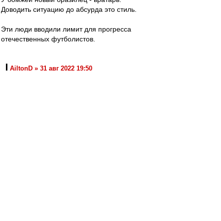
Доводить ситуацию до абсурда это стиль.
Эти люди вводили лимит для прогресса
отечественных футболистов.
AiltonD » 31 авг 2022 19:50
Почему-то у немцев куча региональных
любительских лиг, команд никоим образом не
мешает развитию профессионального
футбола.
"Скажите государю, что у англичан ружья
кирпичом не чистят: пусть чтобы и у нас не
чистили, а то, храни бог войны, они
стрелять не годятся. И с этою верностью
левша перекрестился и помер."
Лесков, 1881
AiltonD
-
31 авг 2022 19:50
Команды из медиалиги раскручивают медиа,