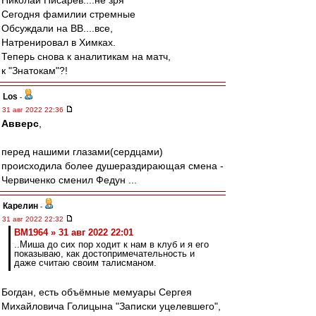
Николай Писарев....не зря
Сегодня фамилии стремные
Обсуждали на ВВ....все,
Натренировал в Химках.
Теперь снова к аналитикам на матч,
к "Знатокам"?!
Los
-
31 авг 2022 22:36
Авверс
,
перед нашими глазами(сердцами)
происходила более душераздирающая смена -
Червиченко сменил Федун ...
Карелин
-
31 авг 2022 22:32
BM1964 » 31 авг 2022 22:01
..Миша до сих пор ходит к нам в клуб и я его
показываю, как достопримечательность и
даже считаю своим талисманом.
Богдан, есть объёмные мемуары Сергея
Михайловича Голицына "Записки уцелевшего",