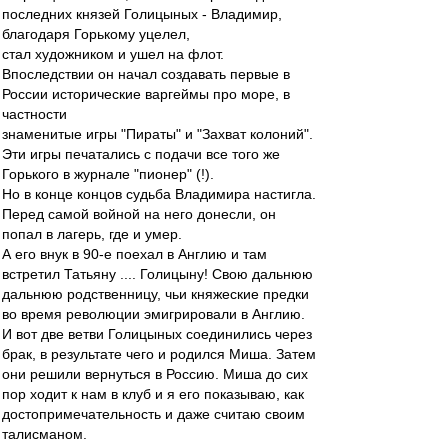
последних князей Голицыных - Владимир,
благодаря Горькому уцелел,
стал художником и ушел на флот.
Впоследствии он начал создавать первые в
России исторические варгеймы про море, в
частности
знаменитые игры "Пираты" и "Захват колоний".
Эти игры печатались с подачи все того же
Горького в журнале "пионер" (!).
Но в конце концов судьба Владимира настигла.
Перед самой войной на него донесли, он
попал в лагерь, где и умер.
А его внук в 90-е поехал в Англию и там
встретил Татьяну .... Голицыну! Свою дальнюю
дальнюю родственницу, чьи княжеские предки
во время революции эмигрировали в Англию.
И вот две ветви Голицыных соединились через
брак, в результате чего и родился Миша. Затем
они решили вернуться в Россию. Миша до сих
пор ходит к нам в клуб и я его показываю, как
достопримечательность и даже считаю своим
талисманом.