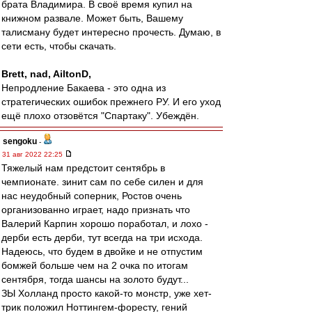
брата Владимира. В своё время купил на
книжном развале. Может быть, Вашему
талисману будет интересно прочесть. Думаю, в
сети есть, чтобы скачать.
Brett, nad, AiltonD,
Непродление Бакаева - это одна из
стратегических ошибок прежнего РУ. И его уход
ещё плохо отзовётся "Спартаку". Убеждён.
sengoku
-
31 авг 2022 22:25
Тяжелый нам предстоит сентябрь в
чемпионате. зинит сам по себе силен и для
нас неудобный соперник, Ростов очень
организованно играет, надо признать что
Валерий Карпин хорошо поработал, и лохо -
дерби есть дерби, тут всегда на три исхода.
Надеюсь, что будем в двойке и не отпустим
бомжей больше чем на 2 очка по итогам
сентября, тогда шансы на золото будут...
ЗЫ Холланд просто какой-то монстр, уже хет-
трик положил Ноттингем-форесту, гений