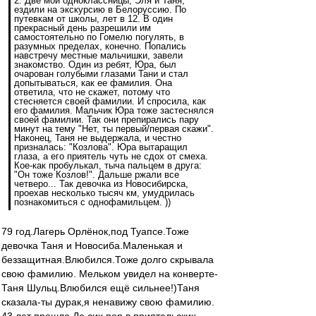
2. Две мои одноклассницы, Эля и Таня,
ездили на экскурсию в Белоруссию. По
путевкам от школы, лет в 12. В один
прекрасный день разрешили им
самостоятельно по Гомелю погулять, в
разумных пределах, конечно. Попались
навстречу местные мальчишки, завели
знакомство. Один из ребят, Юра, был
очарован голубыми глазами Тани и стал
допытываться, как ее фамилия. Она
ответила, что не скажет, потому что
стесняется своей фамилии. И спросила, как
его фамилия. Мальчик Юра тоже застеснялся
своей фамилии. Так они препирались пару
минут на тему "Нет, ты первый/первая скажи".
Наконец, Таня не выдержала, и честно
призналась: "Козлова". Юра вытаращил
глаза, а его приятель чуть не сдох от смеха.
Кое-как пробулькал, тыча пальцем в друга:
"Он тоже Козлов!". Дальше ржали все
четверо... Так девочка из Новосибирска,
проехав несколько тысяч км, умудрилась
познакомиться с однофамильцем. ))
79 год.Лагерь Орлёнок,под Туапсе.Тоже
девочка Таня и Новосиба.Маленькая и
беззащитная.Влюбился.Тоже долго скрывала
свою фамилию. Мельком увидел на конверте-
Таня Шульц.Влюбился ещё сильнее!)Таня
сказала-ты дурак,я ненавижу свою фамилию.