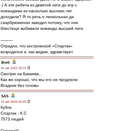
:) А эти ребята из девятой лиги до игр с
командами из насколько высоких лиг
доходили? Я-то речь о линкольнах да
саарбрюккенах заводил потому, что они
блестяще выбивали команды высшей лиги.
———
Отрадно, что костромской «Спартак»
возродился и, как видим, здравствует.
Brett
-
31 авг 2022 20:22
Смотрю на Бакаева...
Как же хорошо, что мы его не продлили.
Всадник без головы
SAS
-
31 авг 2022 20:20
Кубок.
Спартак - К.С.
7573 людей
Олежка!!!