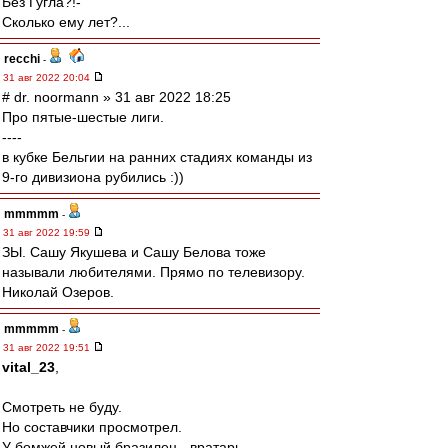
Без Гугла?!-
Сколько ему лет?...
recchi
-
31 авг 2022 20:04
# dr. noormann » 31 авг 2022 18:25
Про пятые-шестые лиги.
----
в кубке Бельгии на ранних стадиях команды из
9-го дивизиона рубились :))
mmmmm
-
31 авг 2022 19:59
ЗЫ. Сашу Якушева и Сашу Белова тоже
называли любителями. Прямо по телевизору.
Николай Озеров.
mmmmm
-
31 авг 2022 19:51
vital_23
,
Смотреть не буду.
Но составчики просмотрел.
У бомжей новый бразилец - вратарь.