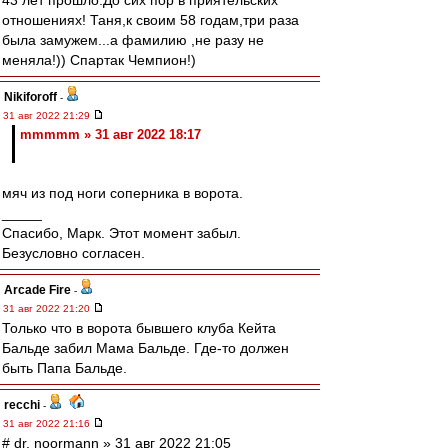
43 лет прошло.До сих пор в приятельских
отношениях! Таня,к своим 58 годам,три раза
была замужем...а фамилию ,не разу не
меняла!)) Спартак Чемпион!)
Nikiforoff
-
31 авг 2022 21:29
mmmmm » 31 авг 2022 18:17
мяч из под ноги соперника в ворота.
_____
Спасибо, Марк. Этот момент забыл.
Безусловно согласен.
Arcade Fire
-
31 авг 2022 21:20
Только что в ворота бывшего клуба Кейта
Бальде забил Мама Бальде. Где-то должен
быть Папа Бальде.
recchi
-
31 авг 2022 21:16
# dr. noormann » 31 авг 2022 21:05