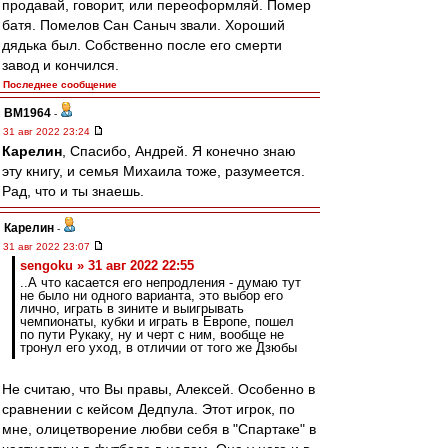
продавай, говорит, или переоформляй. Помер
батя. Помелов Сан Саныч звали. Хороший
дядька был. Собственно после его смерти
завод и кончился.
Последнее сообщение
BM1964
-
31 авг 2022 23:24
Карелин
, Спасибо, Андрей. Я конечно знаю
эту книгу, и семья Михаила тоже, разумеется.
Рад, что и ты знаешь.
Карелин
-
31 авг 2022 23:07
sengoku » 31 авг 2022 22:55
..А что касается его непродления - думаю тут
не было ни одного варианта, это выбор его
лично, играть в зините и выигрывать
чемпионаты, кубки и играть в Европе, пошел
по пути Рукаку, ну и черт с ним, вообще не
тронул его уход, в отличии от того же Дзюбы
Не считаю, что Вы правы, Алексей. Особенно в
сравнении с кейсом Дедпула. Этот игрок, по
мне, олицетворение любви себя в "Спартаке" в