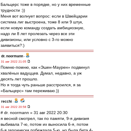
Бальцерс тоже в порядке, но у них временные
трудности :))
Меня вот волнует вопрос: если в Швейцарии
система лиг выстроена, тоже 8 или 9 штук,
если новую команду создать амбициозную,
надо ли 8 лет пролезать через все эти
дивизионы, или условно с 3-го можно
заявиться?:)
dr. noormann
-
31 авг 2022 21:05
Помню-помню, как «Эшен-Маурен» подвинул
хвалёных вадуццев. Думал, недавно, а уж
десять лет прошло.
Но я тогда чуть раньше расстроился, я за
«Бальцерс» там переживаю.))
recchi
-
31 авг 2022 20:58
# dr. noormann » 31 авг 2022 20:30
я весной смотрел, так по памяти, 9-я дивизия
выбивала 7-ю, потом их выносила 6-я, потом
6-я героически побеждала 5-ю, но была бита 4-