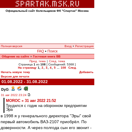
Официальный сайт болельщиков ФК "Спартак" Москва
Полная версия
Вход
•
Регистрация
FAQ
•
Поиск
Общение на сайте
Гостевая книга ВВ
»
Пред. тема
|
След. тема
Страница
1
из
108
[ Сообщений: 5368 ]
На страницу
1
,
2
,
3
,
4
,
5
...
108
След.
Начать новую тему
Добавить
Версия для печати
01.08.2022 - 31.08.2022
DyG
-
31 авг 2022 23:24
MOROC » 31 авг 2022 21:52
Трудился с годик на оборонном предприятии
Эра
в 1998 я у генерального директора "Эры" свой
первый автомобиль ВАЗ-2107 приобрёл. По
довернности. А через полгода сын его звонит -