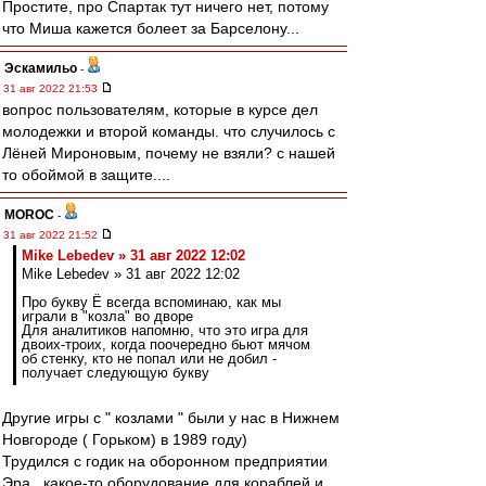
Простите, про Спартак тут ничего нет, потому
что Миша кажется болеет за Барселону...
Эскамильо
-
31 авг 2022 21:53
вопрос пользователям, которые в курсе дел
молодежки и второй команды. что случилось с
Лёней Мироновым, почему не взяли? с нашей
то обоймой в защите....
MOROC
-
31 авг 2022 21:52
Mike Lebedev » 31 авг 2022 12:02
Mike Lebedev » 31 авг 2022 12:02
Про букву Ё всегда вспоминаю, как мы
играли в "козла" во дворе
Для аналитиков напомню, что это игра для
двоих-троих, когда поочередно бьют мячом
об стенку, кто не попал или не добил -
получает следующую букву
Другие игры с " козлами " были у нас в Нижнем
Новгороде ( Горьком) в 1989 году)
Трудился с годик на оборонном предприятии
Эра , какое-то оборудование для кораблей и