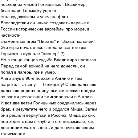
последних князей Голицыных - Владимир,
благодаря Горькому уцелел,
стал художником и ушел на флот.
Впоследствии он начал создавать первые в
России исторические варгеймы про море, в
частности
знаменитые игры "Пираты" и "Захват колоний".
Эти игры печатались с подачи все того же
Горького в журнале "пионер" (!).
Но в конце концов судьба Владимира настигла.
Перед самой войной на него донесли, он
попал в лагерь, где и умер.
А его внук в 90-е поехал в Англию и там
встретил Татьяну .... Голицыну! Свою дальнюю
дальнюю родственницу, чьи княжеские предки
во время революции эмигрировали в Англию.
И вот две ветви Голицыных соединились через
брак, в результате чего и родился Миша. Затем
они решили вернуться в Россию. Миша до сих
пор ходит к нам в клуб и я его показываю, как
достопримечательность и даже считаю своим
талисманом.