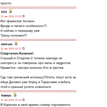
просто.
SAS
-
31 авг 2022 22:20
Вот фамилия Холанн.
Вроде и ничего особенного?!.
А сейчас к перерыву уже
Треху положил!!!
авоська
-
31 авг 2022 22:17
Спартачек-Казачек!
,
Слушай,я Спартак-2 толком никогда не
смотрел,а ты говоришь про калы и задротов.
Нравится- смотри конечно.Кто ж против.
Где там греческий испанец?Опять тянут кота за
яйца.Должен уже борщ в Тарасовке хлебать
чтоб к сраным успеть освоиться.
Авверс
-
31 авг 2022 22:14
В Карелии в своё время спикер парламента