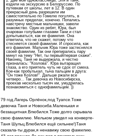
2. Две мои одноклассницы, Эля и Таня,
ездили на экскурсию в Белоруссию. По
путевкам от школы, лет в 12. В один
прекрасный день разрешили им
самостоятельно по Гомелю погулять, в
разумных пределах, конечно. Попались
навстречу местные мальчишки, завели
знакомство. Один из ребят, Юра, был
очарован голубыми глазами Тани и стал
допытываться, как ее фамилия. Она
ответила, что не скажет, потому что
стесняется своей фамилии. И спросила, как
его фамилия. Мальчик Юра тоже застеснялся
своей фамилии. Так они препирались пару
минут на тему "Нет, ты первый/первая скажи".
Наконец, Таня не выдержала, и честно
призналась: "Козлова". Юра вытаращил
глаза, а его приятель чуть не сдох от смеха.
Кое-как пробулькал, тыча пальцем в друга:
"Он тоже Козлов!". Дальше ржали все
четверо... Так девочка из Новосибирска,
проехав несколько тысяч км, умудрилась
познакомиться с однофамильцем. ))
79 год.Лагерь Орлёнок,под Туапсе.Тоже
девочка Таня и Новосиба.Маленькая и
беззащитная.Влюбился.Тоже долго скрывала
свою фамилию. Мельком увидел на конверте-
Таня Шульц.Влюбился ещё сильнее!)Таня
сказала-ты дурак,я ненавижу свою фамилию.