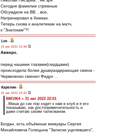
Николай Писарев....не зря
Сегодня фамилии стремные
Обсуждали на ВВ....все,
Натренировал в Химках.
Теперь снова к аналитикам на матч,
к "Знатокам"?!
Los
-
31 авг 2022 22:36
Авверс
,
перед нашими глазами(сердцами)
происходила более душераздирающая смена -
Червиченко сменил Федун ...
Карелин
-
31 авг 2022 22:32
BM1964 » 31 авг 2022 22:01
..Миша до сих пор ходит к нам в клуб и я его
показываю, как достопримечательность и
даже считаю своим талисманом.
Богдан, есть объёмные мемуары Сергея
Михайловича Голицына "Записки уцелевшего",