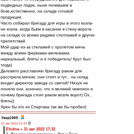
подводных лодок, ныне почившем в
бозе,естественно, на складе готовой
продукции.
Часто собирал бригаду для игры в этого козла-
не козла, когда бьём в касание в стену-ворота
на складе со всеми рядами стеллажей и других
препятствий.
Мой удар из-за стелажей с пролётом мяча
между всеми фермами-железками,
нереальный, блять! и я победитель! Крут был
тогда)
Деловито расставляю бригаду раком для
расстрела мячом, они стоят и тут... на склад
входит директор завода со свитой! Нихуя не
поняли они, конечно, что я великий чемпион и
почему бригада стоит раком возле ворот) Ох,
блять((
Хрен бы кто из Спартака так же бы пробил)
Увар1969
-
31 авг 2022 21:43
Ehidna » 31 авг 2022 17:32