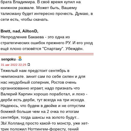
брата Владимира. В своё время купил на
книжном развале. Может быть, Вашему
талисману будет интересно прочесть. Думаю, в
сети есть, чтобы скачать.
Brett, nad, AiltonD,
Непродление Бакаева - это одна из
стратегических ошибок прежнего РУ. И его уход
ещё плохо отзовётся "Спартаку". Убеждён.
sengoku
-
31 авг 2022 22:25
Тяжелый нам предстоит сентябрь в
чемпионате. зинит сам по себе силен и для
нас неудобный соперник, Ростов очень
организованно играет, надо признать что
Валерий Карпин хорошо поработал, и лохо -
дерби есть дерби, тут всегда на три исхода.
Надеюсь, что будем в двойке и не отпустим
бомжей больше чем на 2 очка по итогам
сентября, тогда шансы на золото будут...
ЗЫ Холланд просто какой-то монстр, уже хет-
трик положил Ноттингем-форесту, гений