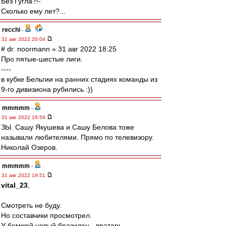
Без Гугла?!-
Сколько ему лет?...
recchi
-
31 авг 2022 20:04
# dr. noormann » 31 авг 2022 18:25
Про пятые-шестые лиги.
----
в кубке Бельгии на ранних стадиях команды из
9-го дивизиона рубились :))
mmmmm
-
31 авг 2022 19:59
ЗЫ. Сашу Якушева и Сашу Белова тоже
называли любителями. Прямо по телевизору.
Николай Озеров.
mmmmm
-
31 авг 2022 19:51
vital_23
,
Смотреть не буду.
Но составчики просмотрел.
У бомжей новый бразилец - вратарь.