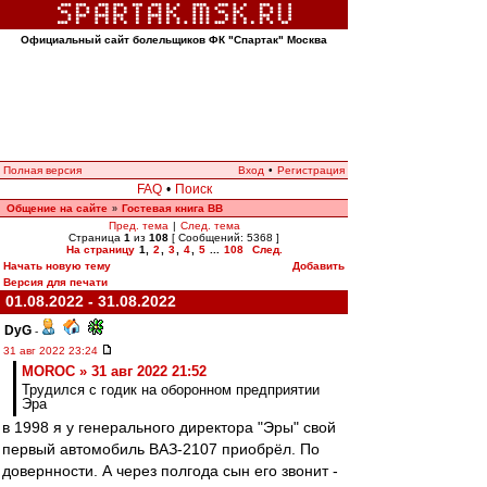
Официальный сайт болельщиков ФК "Спартак" Москва
Полная версия
Вход
•
Регистрация
FAQ
•
Поиск
Общение на сайте
Гостевая книга ВВ
»
Пред. тема
|
След. тема
Страница
1
из
108
[ Сообщений: 5368 ]
На страницу
1
,
2
,
3
,
4
,
5
...
108
След.
Начать новую тему
Добавить
Версия для печати
01.08.2022 - 31.08.2022
DyG
-
31 авг 2022 23:24
MOROC » 31 авг 2022 21:52
Трудился с годик на оборонном предприятии
Эра
в 1998 я у генерального директора "Эры" свой
первый автомобиль ВАЗ-2107 приобрёл. По
довернности. А через полгода сын его звонит -