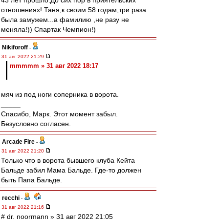
43 лет прошло.До сих пор в приятельских
отношениях! Таня,к своим 58 годам,три раза
была замужем...а фамилию ,не разу не
меняла!)) Спартак Чемпион!)
Nikiforoff
-
31 авг 2022 21:29
mmmmm » 31 авг 2022 18:17
мяч из под ноги соперника в ворота.
_____
Спасибо, Марк. Этот момент забыл.
Безусловно согласен.
Arcade Fire
-
31 авг 2022 21:20
Только что в ворота бывшего клуба Кейта
Бальде забил Мама Бальде. Где-то должен
быть Папа Бальде.
recchi
-
31 авг 2022 21:16
# dr. noormann » 31 авг 2022 21:05