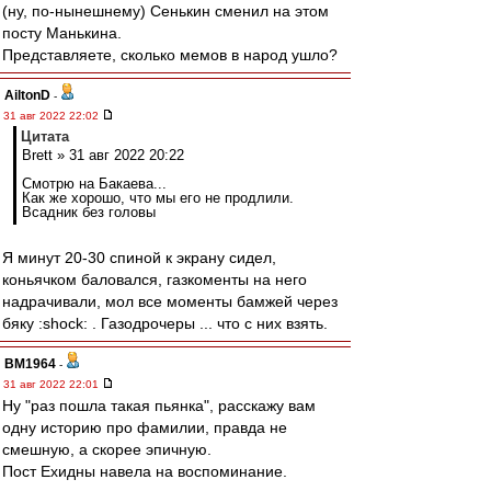
(ну, по-нынешнему) Сенькин сменил на этом
посту Манькина.
Представляете, сколько мемов в народ ушло?
AiltonD
-
31 авг 2022 22:02
Цитата
Brett » 31 авг 2022 20:22
Смотрю на Бакаева...
Как же хорошо, что мы его не продлили.
Всадник без головы
Я минут 20-30 спиной к экрану сидел,
коньячком баловался, газкоменты на него
надрачивали, мол все моменты бамжей через
бяку :shock: . Газодрочеры ... что с них взять.
BM1964
-
31 авг 2022 22:01
Ну "раз пошла такая пьянка", расскажу вам
одну историю про фамилии, правда не
смешную, а скорее эпичную.
Пост Ехидны навела на воспоминание.