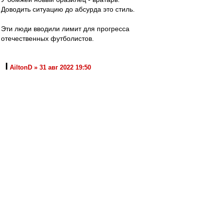
Доводить ситуацию до абсурда это стиль.
Эти люди вводили лимит для прогресса
отечественных футболистов.
AiltonD » 31 авг 2022 19:50
Почему-то у немцев куча региональных
любительских лиг, команд никоим образом не
мешает развитию профессионального
футбола.
"Скажите государю, что у англичан ружья
кирпичом не чистят: пусть чтобы и у нас не
чистили, а то, храни бог войны, они
стрелять не годятся. И с этою верностью
левша перекрестился и помер."
Лесков, 1881
AiltonD
-
31 авг 2022 19:50
Команды из медиалиги раскручивают медиа,