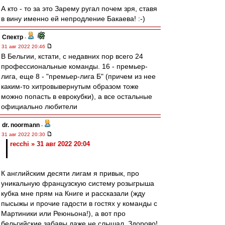
А кто - то за это Зарему ругал почем зря, ставя
в вину именно ей непродление Бакаева! :-)
Спектр
-
31 авг 2022 20:46
В Бельгии, кстати, с недавних пор всего 24
профессиональные команды. 16 - премьер-
лига, еще 8 - "премьер-лига Б" (причем из нее
каким-то хитровывернутым образом тоже
можно попасть в еврокубки), а все остальные
официально любители
dr. noormann
-
31 авг 2022 20:30
recchi » 31 авг 2022 20:04
К английским десяти лигам я привык, про
уникальную французскую систему розыгрыша
кубка мне прям на Книге и рассказали (жду
пысыжы и прочие гадости в гостях у команды с
Мартиники или Реюньона!), а вот про
бельгийские забавы даже не слышал. Здорово!