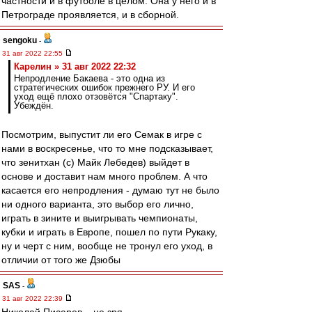
частности и в футболе в целом. Она у него и в
Петрограде проявляется, и в сборной.
sengoku
-
31 авг 2022 22:55
Карелин » 31 авг 2022 22:32
Непродление Бакаева - это одна из
стратегических ошибок прежнего РУ. И его
уход ещё плохо отзовётся "Спартаку".
Убеждён.
Посмотрим, выпустит ли его Семак в игре с
нами в воскресенье, что то мне подсказывает,
что зенитхан (с) Майк Лебедев) выйдет в
основе и доставит нам много проблем. А что
касается его непродления - думаю тут не было
ни одного варианта, это выбор его лично,
играть в зините и выигрывать чемпионаты,
кубки и играть в Европе, пошел по пути Рукаку,
ну и черт с ним, вообще не тронул его уход, в
отличии от того же Дзюбы
SAS
-
31 авг 2022 22:39