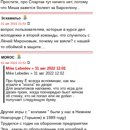
Простите, про Спартак тут ничего нет, потому
что Миша кажется болеет за Барселону...
Эскамильо
-
31 авг 2022 21:53
вопрос пользователям, которые в курсе дел
молодежки и второй команды. что случилось с
Лёней Мироновым, почему не взяли? с нашей
то обоймой в защите....
MOROC
-
31 авг 2022 21:52
Mike Lebedev » 31 авг 2022 12:02
Mike Lebedev » 31 авг 2022 12:02
Про букву Ё всегда вспоминаю, как мы
играли в "козла" во дворе
Для аналитиков напомню, что это игра для
двоих-троих, когда поочередно бьют мячом
об стенку, кто не попал или не добил -
получает следующую букву
Другие игры с " козлами " были у нас в Нижнем
Новгороде ( Горьком) в 1989 году)
Трудился с годик на оборонном предприятии
Эра , какое-то оборудование для кораблей и