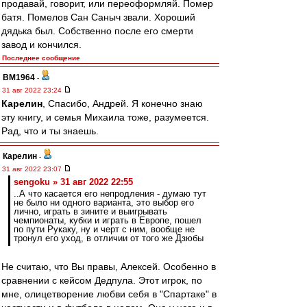
продавай, говорит, или переоформляй. Помер
батя. Помелов Сан Саныч звали. Хороший
дядька был. Собственно после его смерти
завод и кончился.
Последнее сообщение
BM1964
-
31 авг 2022 23:24
Карелин
, Спасибо, Андрей. Я конечно знаю
эту книгу, и семья Михаила тоже, разумеется.
Рад, что и ты знаешь.
Карелин
-
31 авг 2022 23:07
sengoku » 31 авг 2022 22:55
..А что касается его непродления - думаю тут
не было ни одного варианта, это выбор его
лично, играть в зините и выигрывать
чемпионаты, кубки и играть в Европе, пошел
по пути Рукаку, ну и черт с ним, вообще не
тронул его уход, в отличии от того же Дзюбы
Не считаю, что Вы правы, Алексей. Особенно в
сравнении с кейсом Дедпула. Этот игрок, по
мне, олицетворение любви себя в "Спартаке" в