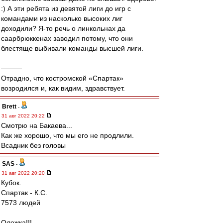
:) А эти ребята из девятой лиги до игр с
командами из насколько высоких лиг
доходили? Я-то речь о линкольнах да
саарбрюккенах заводил потому, что они
блестяще выбивали команды высшей лиги.
———
Отрадно, что костромской «Спартак»
возродился и, как видим, здравствует.
Brett
-
31 авг 2022 20:22
Смотрю на Бакаева...
Как же хорошо, что мы его не продлили.
Всадник без головы
SAS
-
31 авг 2022 20:20
Кубок.
Спартак - К.С.
7573 людей
Олежка!!!