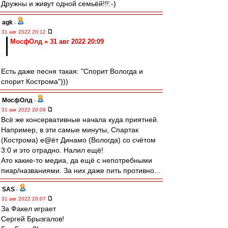
Дружны и живут одной семьёй!!!:-)
agk
-
31 авг 2022 20:12
МосфОлд » 31 авг 2022 20:09
Есть даже песня такая: "Спорит Вологда и
спорит Кострома")))
МосфОлд
-
31 авг 2022 20:09
Всё же консервативные начала куда приятней.
Например, в эти самые минуты, Спартак
(Кострома) е@ёт Динамо (Вологда) со счётом
3:0 и это отрадно. Налил ещё!
Ато какие-то медиа, да ещё с непотребными
пиар/названиями. За них даже пить противно...
SAS
-
31 авг 2022 20:07
За Факел играет
Сергей Брызгалов!