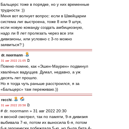
Бальцерс тоже в порядке, но у них временные
трудности :))
Меня вот волнует вопрос: если в Швейцарии
система лиг выстроена, тоже 8 или 9 штук,
если новую команду создать амбициозную,
надо ли 8 лет пролезать через все эти
дивизионы, или условно с 3-го можно
заявиться?:)
dr. noormann
-
31 авг 2022 21:05
Помню-помню, как «Эшен-Маурен» подвинул
хвалёных вадуццев. Думал, недавно, а уж
десять лет прошло.
Но я тогда чуть раньше расстроился, я за
«Бальцерс» там переживаю.))
recchi
-
31 авг 2022 20:58
# dr. noormann » 31 авг 2022 20:30
я весной смотрел, так по памяти, 9-я дивизия
выбивала 7-ю, потом их выносила 6-я, потом
6-я героически побеждала 5-ю, но была бита 4-