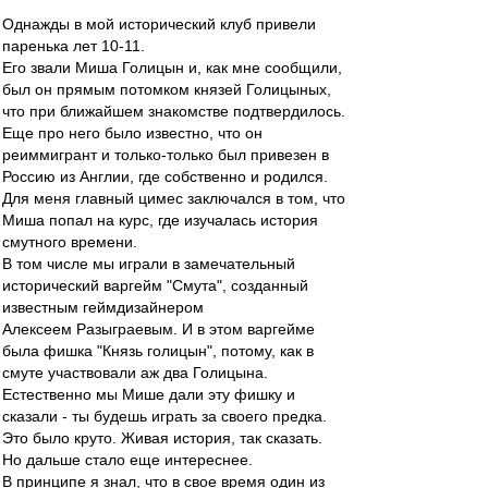
Однажды в мой исторический клуб привели
паренька лет 10-11.
Его звали Миша Голицын и, как мне сообщили,
был он прямым потомком князей Голицыных,
что при ближайшем знакомстве подтвердилось.
Еще про него было известно, что он
реиммигрант и только-только был привезен в
Россию из Англии, где собственно и родился.
Для меня главный цимес заключался в том, что
Миша попал на курс, где изучалась история
смутного времени.
В том числе мы играли в замечательный
исторический варгейм "Смута", созданный
известным геймдизайнером
Алексеем Разыграевым. И в этом варгейме
была фишка "Князь голицын", потому, как в
смуте участвовали аж два Голицына.
Естественно мы Мише дали эту фишку и
сказали - ты будешь играть за своего предка.
Это было круто. Живая история, так сказать.
Но дальше стало еще интереснее.
В принципе я знал, что в свое время один из