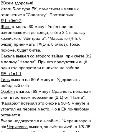
ВВсем здоровья!
Итоги 5-от тура ЕК, с участием имевших
отношение к "Спартаку". Протокольно.
ЛЧ: +0=0-2
Жиго
отыграл 60 минут. Ушёл при, не
изменившемся до конца, счёте 2:1 в пользу
хозяйского "Айнтрахта". "Марселю"(4-й, 6
очков) принимать ТХ(1-й, 8 очков). Тоже,
похоже, будет битва.
Сакала
вышел со второго тайма, при счёте 0:2
в пользу "Наполи". При его присутствии ещё
один гол пропустили и ничего не забили.
ЛЕ: +1=1-1
Тиль
вышел на 80-й минуте. Удерживать
победный счёт.
Озобич
отыграл 69 минут. Сравнял с пенальти
счёт в гостевом поражении (2:1) от "Нанта".
"Карабах" потерял это очко на 90+5 минуте и
утратил на первое место. Но в ЕК по-любому
останется.
Вчера недокрутил в он-лайне - "Ференцварош"
п/к
Черчесова
вышел, за счёт ничьей, в 1/8 ЛЕ.