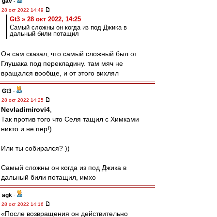
gav
-
28 окт 2022 14:49
Gt3 » 28 окт 2022, 14:25
Самый сложны он когда из под Джика в
дальный били потащил
Он сам сказал, что самый сложный был от
Глушака под перекладину. там мяч не
вращался вообще, и от этого вихлял
Gt3
-
28 окт 2022 14:25
Nevladimirovi4
,
Так против того что Селя тащил с Химками
никто и не пер!)
Или ты собирался? ))
Самый сложны он когда из под Джика в
дальный били потащил, имхо
agk
-
28 окт 2022 14:16
«После возвращения он действительно