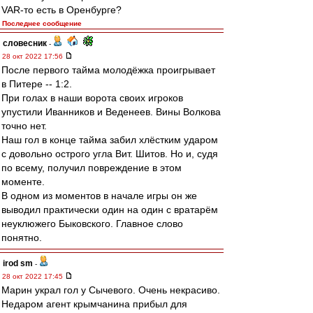
VAR-то есть в Оренбурге?
Последнее сообщение
словесник
-
28 окт 2022 17:56
После первого тайма молодёжка проигрывает
в Питере -- 1:2.
При голах в наши ворота своих игроков
упустили Иванников и Веденеев. Вины Волкова
точно нет.
Наш гол в конце тайма забил хлёстким ударом
с довольно острого угла Вит. Шитов. Но и, судя
по всему, получил повреждение в этом
моменте.
В одном из моментов в начале игры он же
выводил практически один на один с вратарём
неуклюжего Быковского. Главное слово
понятно.
irod sm
-
28 окт 2022 17:45
Марин украл гол у Сычевого. Очень некрасиво.
Недаром агент крымчанина прибыл для