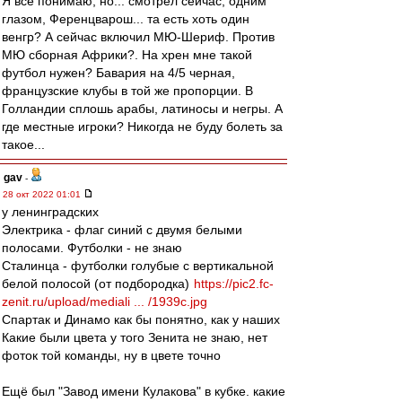
Я все понимаю, но... смотрел сейчас, одним
глазом, Ференцварош... та есть хоть один
венгр? А сейчас включил МЮ-Шериф. Против
МЮ сборная Африки?. На хрен мне такой
футбол нужен? Бавария на 4/5 черная,
французские клубы в той же пропорции. В
Голландии сплошь арабы, латиносы и негры. А
где местные игроки? Никогда не буду болеть за
такое...
gav
-
28 окт 2022 01:01
у ленинградских
Электрика - флаг синий с двумя белыми
полосами. Футболки - не знаю
Сталинца - футболки голубые с вертикальной
белой полосой (от подбородка)
https://pic2.fc-
zenit.ru/upload/mediali ... /1939c.jpg
Спартак и Динамо как бы понятно, как у наших
Какие были цвета у того Зенита не знаю, нет
фоток той команды, ну в цвете точно
Ещё был "Завод имени Кулакова" в кубке. какие