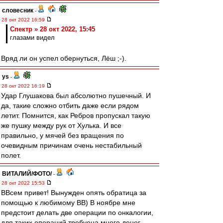
словесник
-
28 окт 2022 16:59
Спектр » 28 окт 2022, 15:45
глазами видел
Вряд ли он успел обернуться, Лёш ;-).
ys
-
28 окт 2022 16:19
Удар Глушакова был абсолютно пушечный. И
да, такие сложно отбить даже если рядом
летит. Помнится, как Ребров пропускал такую
же пушку между рук от Хулька. И все
правильно, у мячей без вращения по
очевидным причинам очень нестабильный
полет.
ВИТАЛИЙ/ФОТО/
-
28 окт 2022 15:53
ВВсем привет! Вынужден опять обратица за
помощью к любимому ВВ) В ноябре мне
предстоит делать две операции по онкалогии,
для таких операций требуеца много денег