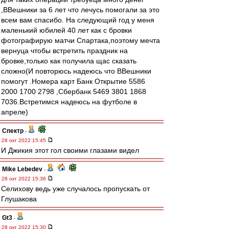
,ВВешники за 6 лет что лечусь помогали за это
всем вам спасибо. На следующий год у меня
маленький юбилей 40 лет как с бровки
фотографирую матчи Спартака,поэтому мечта
вернуца чтобы встретить праздник на
бровке,только как получила щас сказать
сложно(И повторюсь надеюсь что ВВешники
помогут .Номера карт Банк Открытие 5586
2000 1700 2798 ,Сбербанк 5469 3801 1868
7036.Встретимся надеюсь на футболе в
апреле)
Спектр
-
28 окт 2022 15:45
И Джикия этот гол своими глазами видел
Mike Lebedev
-
28 окт 2022 15:36
Селихову ведь уже случалось пропускать от
Глушакова
Gt3
-
28 окт 2022 15:30