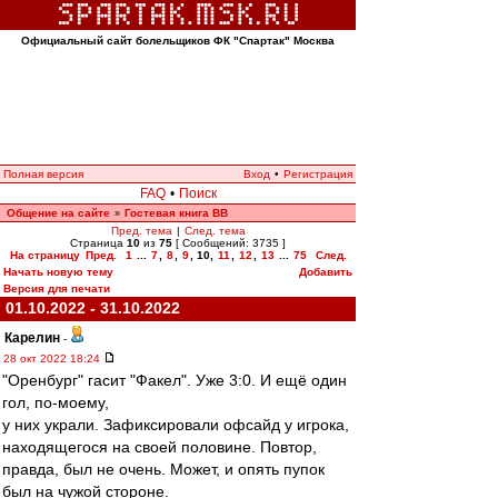
Официальный сайт болельщиков ФК "Спартак" Москва
Полная версия
Вход
•
Регистрация
FAQ
•
Поиск
Общение на сайте
Гостевая книга ВВ
»
Пред. тема
|
След. тема
Страница
10
из
75
[ Сообщений: 3735 ]
На страницу
Пред.
1
...
7
,
8
,
9
,
10
,
11
,
12
,
13
...
75
След.
Начать новую тему
Добавить
Версия для печати
01.10.2022 - 31.10.2022
Карелин
-
28 окт 2022 18:24
"Оренбург" гасит "Факел". Уже 3:0. И ещё один
гол, по-моему,
у них украли. Зафиксировали офсайд у игрока,
находящегося на своей половине. Повтор,
правда, был не очень. Может, и опять пупок
был на чужой стороне.