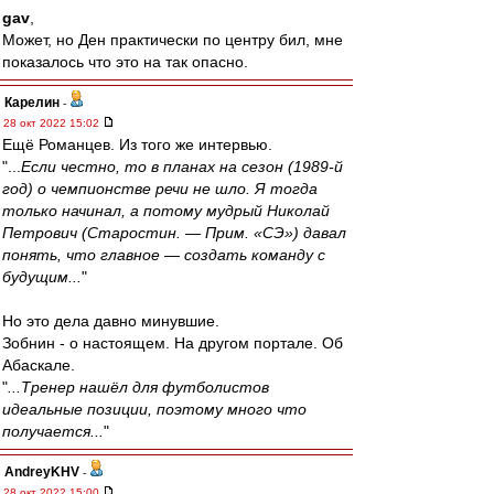
gav
,
Может, но Ден практически по центру бил, мне
показалось что это на так опасно.
Карелин
-
28 окт 2022 15:02
Ещё Романцев. Из того же интервью.
"...
Если честно, то в планах на сезон (1989-й
год) о чемпионстве речи не шло. Я тогда
только начинал, а потому мудрый Николай
Петрович (Старостин. — Прим. «СЭ») давал
понять, что главное — создать команду с
будущим...
"
Но это дела давно минувшие.
Зобнин - о настоящем. На другом портале. Об
Абаскале.
"
...Тренер нашёл для футболистов
идеальные позиции, поэтому много что
получается...
"
AndreyKHV
-
28 окт 2022 15:00