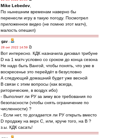
Mike Lebedev
,
По нынешним временам наверно бы
перенесли игру в такую погоду. Посмотрел
приложенное видео (не помню этот матч),
малость опешил)
gav
-
28 окт 2022 14:59
Вот интересно. КДК назначила дисквал трибуне
D на 1 матч условно со сроком до конца сезона
Не надо быть Вангой, чтобы понять, что уже в
воскресенье это перейдёт в безусловно
А следующий домашний будет уже весной
В связи с этим вопросы (как всегда,
риторические, в воздух ибо)
- Выполнит ли РУ за зиму все требования по
безопасности (чтобы снять ограничение по
численности) ?
- Если нет, то догадается ли РУ открыть вместо
D продажу на верх С, или, круче того, на B ?
з.ы. КДК сасать!