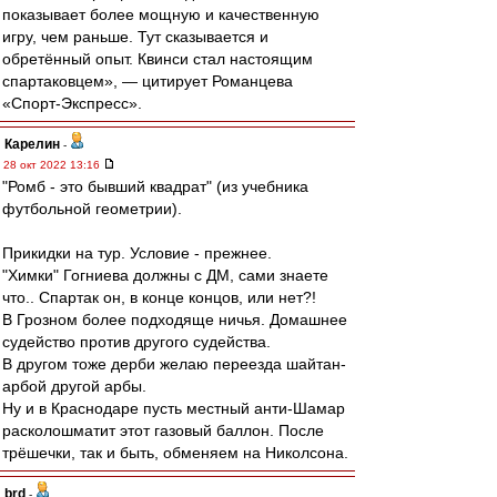
показывает более мощную и качественную
игру, чем раньше. Тут сказывается и
обретённый опыт. Квинси стал настоящим
спартаковцем», — цитирует Романцева
«Спорт-Экспресс».
Карелин
-
28 окт 2022 13:16
"Ромб - это бывший квадрат" (из учебника
футбольной геометрии).
Прикидки на тур. Условие - прежнее.
"Химки" Гогниева должны с ДМ, сами знаете
что.. Спартак он, в конце концов, или нет?!
В Грозном более подходяще ничья. Домашнее
судейство против другого судейства.
В другом тоже дерби желаю переезда шайтан-
арбой другой арбы.
Ну и в Краснодаре пусть местный анти-Шамар
расколошматит этот газовый баллон. После
трёшечки, так и быть, обменяем на Николсона.
brd
-