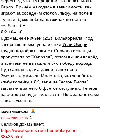
Через неделю ЦЗ предстоит ва-банк в Монте-
Карло. Причём находясь в зависимости, как
играют за соседним столом, тьфу, на поле в
Турции. Даже победа на жилах не оставит
сербов в ЛЕ.
ЛК: +0=1-0
К домашней ничьей (2:2) "Вильярреала" под
завершающемся управлении
Унаи Эмери
,
трудно подобрать эпитет. Сначала испанцы
пропустили от "Хапоэля", потом вышли вперёд
и всё-таки не вытащили 5-ю победу подряд.
Ну, главная задача давно выполнена.
Эмери - кормилец. Мало того, что заработал
клубу копейку в ЛК, так ещё "Астон Вилла"
заплатила за него 6 фунтов отступных. Теперь
на островах будет вкалывать. Но с заработками
- пока туман, да..
Nevladimirovi4
-
28 окт 2022 07:15
Селихов доказывает:
https://www.sports.ru/tribuna/blogs/foo ...
88435.html