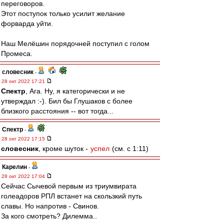
переговоров.
Этот поступок только усилит желание
форварда уйти.
Наш Мелёшин порядочней поступил с голом
Промеса.
словесник
-
28 окт 2022 17:21
Спектр
, Ага. Ну, я категорически и не
утверждал :-). Бил бы Глушаков с более
близкого расстояния -- вот тогда...
Спектр
-
28 окт 2022 17:15
словесник
, кроме шуток -
успел
(см. с 1:11)
Карелин
-
28 окт 2022 17:04
Сейчас Сычевой первым из триумвирата
голеадоров РПЛ встанет на скользкий путь
славы. Но напротив - Свинов.
За кого смотреть? Дилемма..