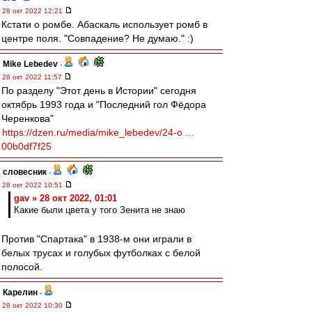
28 окт 2022 12:21
Кстати о ромбе. Абаскаль использует ромб в
центре поля. "Совпадение? Не думаю." :)
Mike Lebedev
-
28 окт 2022 11:57
По разделу "Этот день в Истории" сегодня
октябрь 1993 года и "Последний гол Фёдора
Черенкова"
https://dzen.ru/media/mike_lebedev/24-o ...
00b0df7f25
словесник
-
28 окт 2022 10:51
gav » 28 окт 2022, 01:01
Какие были цвета у того Зенита не знаю
Против "Спартака" в 1938-м они играли в
белых трусах и голубых футболках с белой
полосой.
Карелин
-
28 окт 2022 10:30