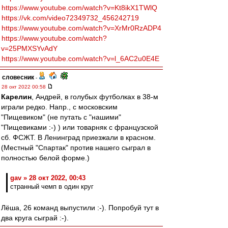
https://www.youtube.com/watch?v=Kt8ikX1TWlQ
https://vk.com/video72349732_456242719
https://www.youtube.com/watch?v=XrMr0RzADP4
https://www.youtube.com/watch?
v=25PMXSYvAdY
https://www.youtube.com/watch?v=l_6AC2u0E4E
словесник
-
28 окт 2022 00:58
Карелин
, Андрей, в голубых футболках в 38-м
играли редко. Напр., с московским
"Пищевиком" (не путать с "нашими"
"Пищевиками :-) ) или товарняк с французской
сб. ФСЖТ. В Ленинград приезжали в красном.
(Местный "Спартак" против нашего сыграл в
полностью белой форме.)
gav » 28 окт 2022, 00:43
странный чемп в один круг
Лёша, 26 команд выпустили :-). Попробуй тут в
два круга сыграй :-).