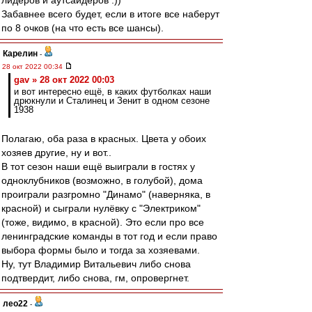
лидеров и аутсайдеров :))
Забавнее всего будет, если в итоге все наберут
по 8 очков (на что есть все шансы).
Карелин
-
28 окт 2022 00:34
gav » 28 окт 2022 00:03
и вот интересно ещё, в каких футболках наши
дрюкнули и Сталинец и Зенит в одном сезоне
1938
Полагаю, оба раза в красных. Цвета у обоих
хозяев другие, ну и вот..
В тот сезон наши ещё выиграли в гостях у
одноклубников (возможно, в голубой), дома
проиграли разгромно "Динамо" (наверняка, в
красной) и сыграли нулёвку с "Электриком"
(тоже, видимо, в красной). Это если про все
ленинградские команды в тот год и если право
выбора формы было и тогда за хозяевами.
Ну, тут Владимир Витальевич либо снова
подтвердит, либо снова, гм, опровергнет.
лео22
-