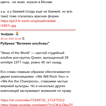
цвета - не знаю. играли в Москве
з.ы. а у бамжей (тогда ещё не бамжей, но всё-
таки) тоже случалась красная форма
https://pic3.fc-zenit.ru/upload/mediali ...
/1967c.jpg
RedQuite
-
28 окт 2022 01:00
Рубрика "Великие альбомы"
"News of the World" — шестой студийный
альбом рок-группы Queen, выпущенный 28
октября 1977 года, ровно 45 лет назад.
Его слава главным образом обеспечивается
двумя композициями: «We Will Rock You» и
«We Are the Champions», ставшими частью
мировой культуры. Но и несколько других
композиций заслуживают внимания по праву:
https://vk.com/video72349732_171372312
https://www.youtube.com/watch?v=CiKvLOlez2Y