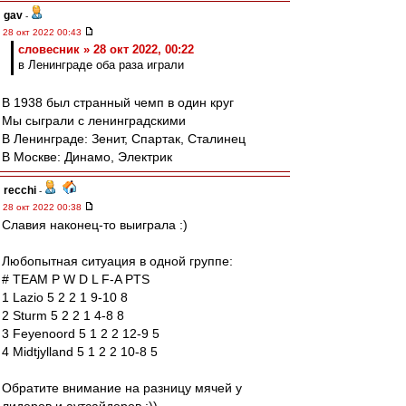
gav
-
28 окт 2022 00:43
словесник » 28 окт 2022, 00:22
в Ленинграде оба раза играли
В 1938 был странный чемп в один круг
Мы сыграли с ленинградскими
В Ленинграде: Зенит, Спартак, Сталинец
В Москве: Динамо, Электрик
recchi
-
28 окт 2022 00:38
Славия наконец-то выиграла :)
Любопытная ситуация в одной группе:
# TEAM P W D L F-A PTS
1 Lazio 5 2 2 1 9-10 8
2 Sturm 5 2 2 1 4-8 8
3 Feyenoord 5 1 2 2 12-9 5
4 Midtjylland 5 1 2 2 10-8 5
Обратите внимание на разницу мячей у