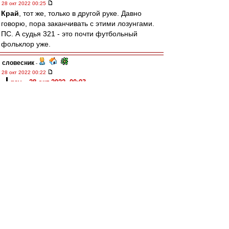
28 окт 2022 00:25
Край
, тот же, только в другой руке. Давно
говорю, пора заканчивать с этими лозунгами.
ПС. А судья 321 - это почти футбольный
фольклор уже.
словесник
-
28 окт 2022 00:22
gav » 28 окт 2022, 00:03
и вот интересно ещё, в каких футболках наши
дрюкнули и "Сталинец" и "Зенит" в одном
сезоне 1938
Могу только сказать, что в Ленинграде оба раза
играли в красных футболках. Правда, в
программке от "Сталинца" указана "чёрная
полоса", но это явный ляп составителей.
Карелин
-
28 окт 2022 00:09
Ну, Станислав, ну, Саламович..
Совсем другой "Ференц" вышел на второй тайм
и сумел спасти игру. И получудо свершилось!
Помогли сербы, обыграв турок.