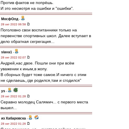
Против фактов не попрёшь.
И это несмотря на ошибки и "ошибки".
МосфОлд
-
28 окт 2022 06:58
Поголовно свои воспитанники только на
первенстве спортивных школ. Далее вступает в
дело обратная сегрегация...
slava1
-
28 окт 2022 02:07
Андрей,нас двое. Пошли они при всём
уважении к иным,в жопу.
В сборных будет тоже самое.И ничего с этим
не сделаешь,,где родился,там и сгодился"
ys
-
28 окт 2022 01:28
Серавно молодец Салямич... с первого места
вышел...
из Хабаровска
-
28 окт 2022 01:26