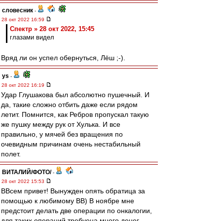
словесник
-
28 окт 2022 16:59
Спектр » 28 окт 2022, 15:45
глазами видел
Вряд ли он успел обернуться, Лёш ;-).
ys
-
28 окт 2022 16:19
Удар Глушакова был абсолютно пушечный. И
да, такие сложно отбить даже если рядом
летит. Помнится, как Ребров пропускал такую
же пушку между рук от Хулька. И все
правильно, у мячей без вращения по
очевидным причинам очень нестабильный
полет.
ВИТАЛИЙ/ФОТО/
-
28 окт 2022 15:53
ВВсем привет! Вынужден опять обратица за
помощью к любимому ВВ) В ноябре мне
предстоит делать две операции по онкалогии,
для таких операций требуеца много денег