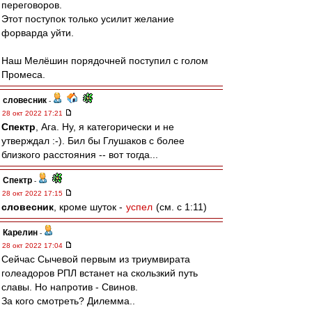
переговоров.
Этот поступок только усилит желание
форварда уйти.
Наш Мелёшин порядочней поступил с голом
Промеса.
словесник
-
28 окт 2022 17:21
Спектр
, Ага. Ну, я категорически и не
утверждал :-). Бил бы Глушаков с более
близкого расстояния -- вот тогда...
Спектр
-
28 окт 2022 17:15
словесник
, кроме шуток -
успел
(см. с 1:11)
Карелин
-
28 окт 2022 17:04
Сейчас Сычевой первым из триумвирата
голеадоров РПЛ встанет на скользкий путь
славы. Но напротив - Свинов.
За кого смотреть? Дилемма..