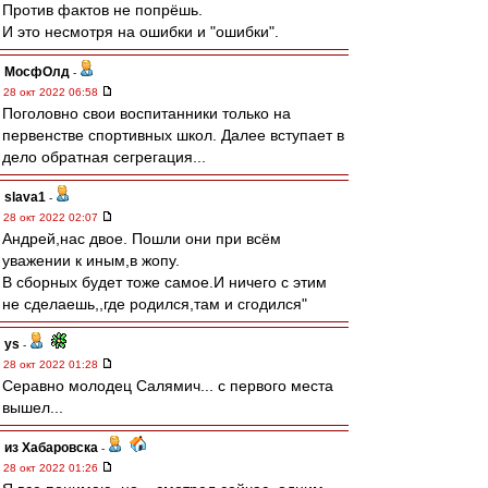
Против фактов не попрёшь.
И это несмотря на ошибки и "ошибки".
МосфОлд
-
28 окт 2022 06:58
Поголовно свои воспитанники только на
первенстве спортивных школ. Далее вступает в
дело обратная сегрегация...
slava1
-
28 окт 2022 02:07
Андрей,нас двое. Пошли они при всём
уважении к иным,в жопу.
В сборных будет тоже самое.И ничего с этим
не сделаешь,,где родился,там и сгодился"
ys
-
28 окт 2022 01:28
Серавно молодец Салямич... с первого места
вышел...
из Хабаровска
-
28 окт 2022 01:26