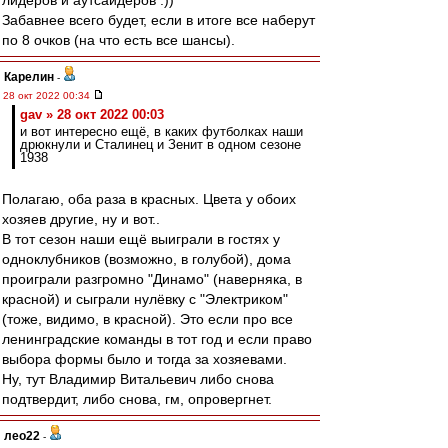
лидеров и аутсайдеров :))
Забавнее всего будет, если в итоге все наберут
по 8 очков (на что есть все шансы).
Карелин
-
28 окт 2022 00:34
gav » 28 окт 2022 00:03
и вот интересно ещё, в каких футболках наши
дрюкнули и Сталинец и Зенит в одном сезоне
1938
Полагаю, оба раза в красных. Цвета у обоих
хозяев другие, ну и вот..
В тот сезон наши ещё выиграли в гостях у
одноклубников (возможно, в голубой), дома
проиграли разгромно "Динамо" (наверняка, в
красной) и сыграли нулёвку с "Электриком"
(тоже, видимо, в красной). Это если про все
ленинградские команды в тот год и если право
выбора формы было и тогда за хозяевами.
Ну, тут Владимир Витальевич либо снова
подтвердит, либо снова, гм, опровергнет.
лео22
-