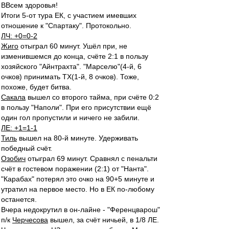
ВВсем здоровья!
Итоги 5-от тура ЕК, с участием имевших
отношение к "Спартаку". Протокольно.
ЛЧ: +0=0-2
Жиго
отыграл 60 минут. Ушёл при, не
изменившемся до конца, счёте 2:1 в пользу
хозяйского "Айнтрахта". "Марселю"(4-й, 6
очков) принимать ТХ(1-й, 8 очков). Тоже,
похоже, будет битва.
Сакала
вышел со второго тайма, при счёте 0:2
в пользу "Наполи". При его присутствии ещё
один гол пропустили и ничего не забили.
ЛЕ: +1=1-1
Тиль
вышел на 80-й минуте. Удерживать
победный счёт.
Озобич
отыграл 69 минут. Сравнял с пенальти
счёт в гостевом поражении (2:1) от "Нанта".
"Карабах" потерял это очко на 90+5 минуте и
утратил на первое место. Но в ЕК по-любому
останется.
Вчера недокрутил в он-лайне - "Ференцварош"
п/к
Черчесова
вышел, за счёт ничьей, в 1/8 ЛЕ.