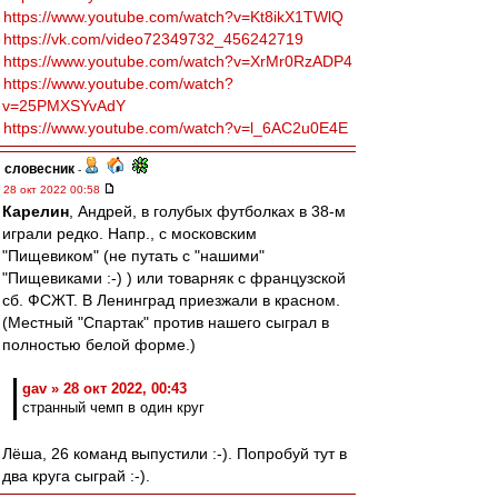
https://www.youtube.com/watch?v=Kt8ikX1TWlQ
https://vk.com/video72349732_456242719
https://www.youtube.com/watch?v=XrMr0RzADP4
https://www.youtube.com/watch?
v=25PMXSYvAdY
https://www.youtube.com/watch?v=l_6AC2u0E4E
словесник
-
28 окт 2022 00:58
Карелин
, Андрей, в голубых футболках в 38-м
играли редко. Напр., с московским
"Пищевиком" (не путать с "нашими"
"Пищевиками :-) ) или товарняк с французской
сб. ФСЖТ. В Ленинград приезжали в красном.
(Местный "Спартак" против нашего сыграл в
полностью белой форме.)
gav » 28 окт 2022, 00:43
странный чемп в один круг
Лёша, 26 команд выпустили :-). Попробуй тут в
два круга сыграй :-).