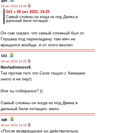
gav
-
28 окт 2022 14:49
Gt3 » 28 окт 2022, 14:25
Самый сложны он когда из под Джика в
дальный били потащил
Он сам сказал, что самый сложный был от
Глушака под перекладину. там мяч не
вращался вообще, и от этого вихлял
Gt3
-
28 окт 2022 14:25
Nevladimirovi4
,
Так против того что Селя тащил с Химками
никто и не пер!)
Или ты собирался? ))
Самый сложны он когда из под Джика в
дальный били потащил, имхо
agk
-
28 окт 2022 14:16
«После возвращения он действительно