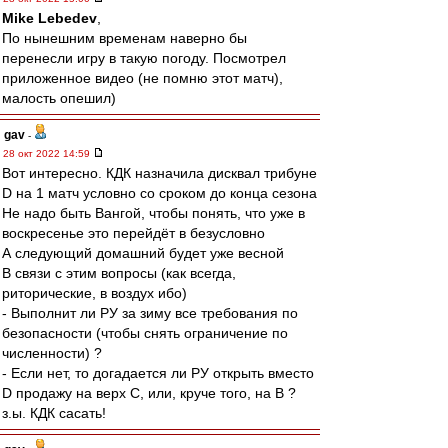
Mike Lebedev
,
По нынешним временам наверно бы
перенесли игру в такую погоду. Посмотрел
приложенное видео (не помню этот матч),
малость опешил)
gav
-
28 окт 2022 14:59
Вот интересно. КДК назначила дисквал трибуне
D на 1 матч условно со сроком до конца сезона
Не надо быть Вангой, чтобы понять, что уже в
воскресенье это перейдёт в безусловно
А следующий домашний будет уже весной
В связи с этим вопросы (как всегда,
риторические, в воздух ибо)
- Выполнит ли РУ за зиму все требования по
безопасности (чтобы снять ограничение по
численности) ?
- Если нет, то догадается ли РУ открыть вместо
D продажу на верх С, или, круче того, на B ?
з.ы. КДК сасать!