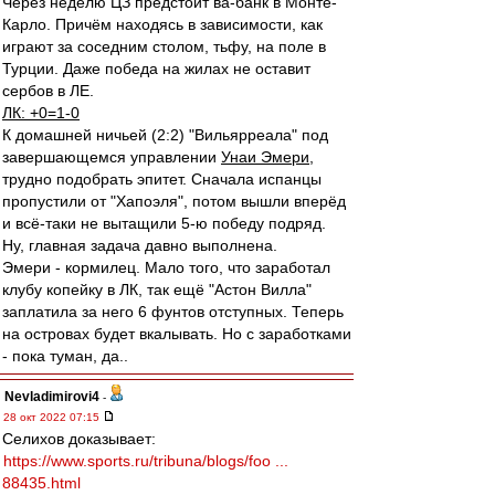
Через неделю ЦЗ предстоит ва-банк в Монте-
Карло. Причём находясь в зависимости, как
играют за соседним столом, тьфу, на поле в
Турции. Даже победа на жилах не оставит
сербов в ЛЕ.
ЛК: +0=1-0
К домашней ничьей (2:2) "Вильярреала" под
завершающемся управлении
Унаи Эмери
,
трудно подобрать эпитет. Сначала испанцы
пропустили от "Хапоэля", потом вышли вперёд
и всё-таки не вытащили 5-ю победу подряд.
Ну, главная задача давно выполнена.
Эмери - кормилец. Мало того, что заработал
клубу копейку в ЛК, так ещё "Астон Вилла"
заплатила за него 6 фунтов отступных. Теперь
на островах будет вкалывать. Но с заработками
- пока туман, да..
Nevladimirovi4
-
28 окт 2022 07:15
Селихов доказывает:
https://www.sports.ru/tribuna/blogs/foo ...
88435.html