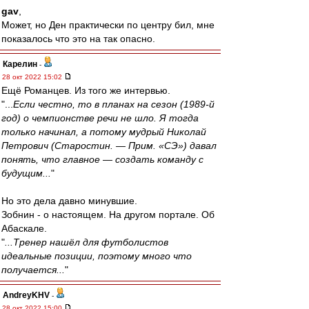
gav
,
Может, но Ден практически по центру бил, мне
показалось что это на так опасно.
Карелин
-
28 окт 2022 15:02
Ещё Романцев. Из того же интервью.
"...
Если честно, то в планах на сезон (1989-й
год) о чемпионстве речи не шло. Я тогда
только начинал, а потому мудрый Николай
Петрович (Старостин. — Прим. «СЭ») давал
понять, что главное — создать команду с
будущим...
"
Но это дела давно минувшие.
Зобнин - о настоящем. На другом портале. Об
Абаскале.
"
...Тренер нашёл для футболистов
идеальные позиции, поэтому много что
получается...
"
AndreyKHV
-
28 окт 2022 15:00