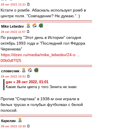
28 окт 2022 12:21
Кстати о ромбе. Абаскаль использует ромб в
центре поля. "Совпадение? Не думаю." :)
Mike Lebedev
-
28 окт 2022 11:57
По разделу "Этот день в Истории" сегодня
октябрь 1993 года и "Последний гол Фёдора
Черенкова"
https://dzen.ru/media/mike_lebedev/24-o ...
00b0df7f25
словесник
-
28 окт 2022 10:51
gav » 28 окт 2022, 01:01
Какие были цвета у того Зенита не знаю
Против "Спартака" в 1938-м они играли в
белых трусах и голубых футболках с белой
полосой.
Карелин
-
28 окт 2022 10:30