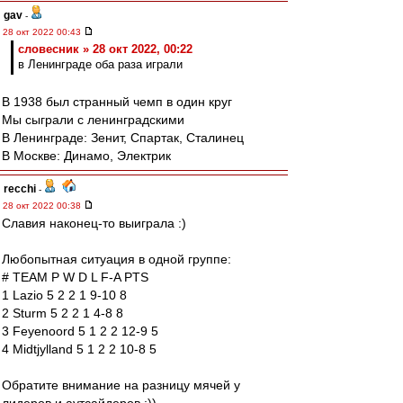
gav
-
28 окт 2022 00:43
словесник » 28 окт 2022, 00:22
в Ленинграде оба раза играли
В 1938 был странный чемп в один круг
Мы сыграли с ленинградскими
В Ленинграде: Зенит, Спартак, Сталинец
В Москве: Динамо, Электрик
recchi
-
28 окт 2022 00:38
Славия наконец-то выиграла :)
Любопытная ситуация в одной группе:
# TEAM P W D L F-A PTS
1 Lazio 5 2 2 1 9-10 8
2 Sturm 5 2 2 1 4-8 8
3 Feyenoord 5 1 2 2 12-9 5
4 Midtjylland 5 1 2 2 10-8 5
Обратите внимание на разницу мячей у