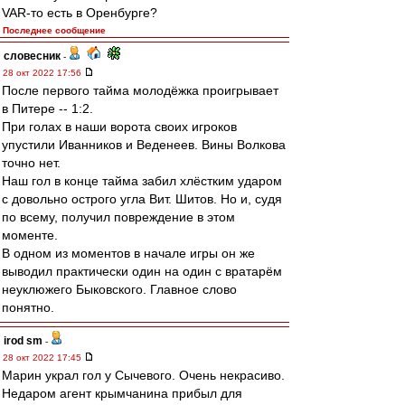
VAR-то есть в Оренбурге?
Последнее сообщение
словесник
-
28 окт 2022 17:56
После первого тайма молодёжка проигрывает
в Питере -- 1:2.
При голах в наши ворота своих игроков
упустили Иванников и Веденеев. Вины Волкова
точно нет.
Наш гол в конце тайма забил хлёстким ударом
с довольно острого угла Вит. Шитов. Но и, судя
по всему, получил повреждение в этом
моменте.
В одном из моментов в начале игры он же
выводил практически один на один с вратарём
неуклюжего Быковского. Главное слово
понятно.
irod sm
-
28 окт 2022 17:45
Марин украл гол у Сычевого. Очень некрасиво.
Недаром агент крымчанина прибыл для