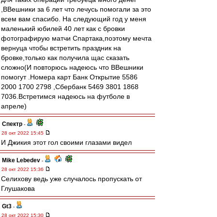
,ВВешники за 6 лет что лечусь помогали за это
всем вам спасибо. На следующий год у меня
маленький юбилей 40 лет как с бровки
фотографирую матчи Спартака,поэтому мечта
вернуца чтобы встретить праздник на
бровке,только как получила щас сказать
сложно(И повторюсь надеюсь что ВВешники
помогут .Номера карт Банк Открытие 5586
2000 1700 2798 ,Сбербанк 5469 3801 1868
7036.Встретимся надеюсь на футболе в
апреле)
Спектр
-
28 окт 2022 15:45
И Джикия этот гол своими глазами видел
Mike Lebedev
-
28 окт 2022 15:36
Селихову ведь уже случалось пропускать от
Глушакова
Gt3
-
28 окт 2022 15:30