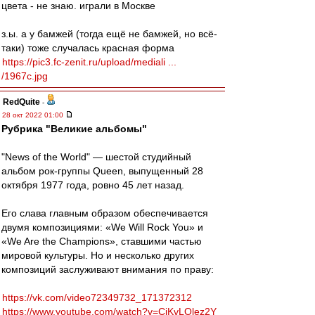
цвета - не знаю. играли в Москве
з.ы. а у бамжей (тогда ещё не бамжей, но всё-
таки) тоже случалась красная форма
https://pic3.fc-zenit.ru/upload/mediali ...
/1967c.jpg
RedQuite
-
28 окт 2022 01:00
Рубрика "Великие альбомы"
"News of the World" — шестой студийный
альбом рок-группы Queen, выпущенный 28
октября 1977 года, ровно 45 лет назад.
Его слава главным образом обеспечивается
двумя композициями: «We Will Rock You» и
«We Are the Champions», ставшими частью
мировой культуры. Но и несколько других
композиций заслуживают внимания по праву:
https://vk.com/video72349732_171372312
https://www.youtube.com/watch?v=CiKvLOlez2Y