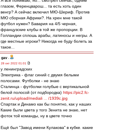
Я все понимаю, но... смотрел сейчас, одним
глазом, Ференцварош... та есть хоть один
венгр? А сейчас включил МЮ-Шериф. Против
МЮ сборная Африки?. На хрен мне такой
футбол нужен? Бавария на 4/5 черная,
французские клубы в той же пропорции. В
Голландии сплошь арабы, латиносы и негры. А
где местные игроки? Никогда не буду болеть за
такое...
gav
-
28 окт 2022 01:01
у ленинградских
Электрика - флаг синий с двумя белыми
полосами. Футболки - не знаю
Сталинца - футболки голубые с вертикальной
белой полосой (от подбородка)
https://pic2.fc-
zenit.ru/upload/mediali ... /1939c.jpg
Спартак и Динамо как бы понятно, как у наших
Какие были цвета у того Зенита не знаю, нет
фоток той команды, ну в цвете точно
Ещё был "Завод имени Кулакова" в кубке. какие