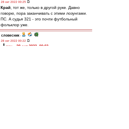
28 окт 2022 00:25
Край
, тот же, только в другой руке. Давно
говорю, пора заканчивать с этими лозунгами.
ПС. А судья 321 - это почти футбольный
фольклор уже.
словесник
-
28 окт 2022 00:22
gav » 28 окт 2022, 00:03
и вот интересно ещё, в каких футболках наши
дрюкнули и "Сталинец" и "Зенит" в одном
сезоне 1938
Могу только сказать, что в Ленинграде оба раза
играли в красных футболках. Правда, в
программке от "Сталинца" указана "чёрная
полоса", но это явный ляп составителей.
Карелин
-
28 окт 2022 00:09
Ну, Станислав, ну, Саламович..
Совсем другой "Ференц" вышел на второй тайм
и сумел спасти игру. И получудо свершилось!
Помогли сербы, обыграв турок.