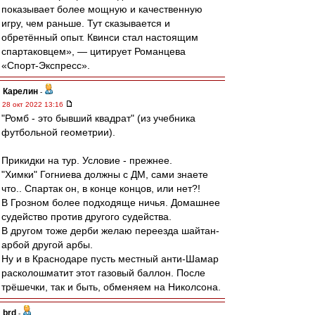
показывает более мощную и качественную
игру, чем раньше. Тут сказывается и
обретённый опыт. Квинси стал настоящим
спартаковцем», — цитирует Романцева
«Спорт-Экспресс».
Карелин
-
28 окт 2022 13:16
"Ромб - это бывший квадрат" (из учебника
футбольной геометрии).
Прикидки на тур. Условие - прежнее.
"Химки" Гогниева должны с ДМ, сами знаете
что.. Спартак он, в конце концов, или нет?!
В Грозном более подходяще ничья. Домашнее
судейство против другого судейства.
В другом тоже дерби желаю переезда шайтан-
арбой другой арбы.
Ну и в Краснодаре пусть местный анти-Шамар
расколошматит этот газовый баллон. После
трёшечки, так и быть, обменяем на Николсона.
brd
-