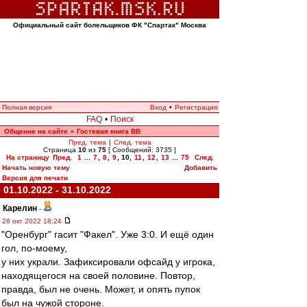
Официальный сайт болельщиков ФК "Спартак" Москва
Полная версия
Вход
•
Регистрация
FAQ
•
Поиск
Общение на сайте
Гостевая книга ВВ
»
Пред. тема
|
След. тема
Страница
10
из
75
[ Сообщений: 3735 ]
На страницу
Пред.
1
...
7
,
8
,
9
,
10
,
11
,
12
,
13
...
75
След.
Начать новую тему
Добавить
Версия для печати
01.10.2022 - 31.10.2022
Карелин
-
28 окт 2022 18:24
"Оренбург" гасит "Факел". Уже 3:0. И ещё один
гол, по-моему,
у них украли. Зафиксировали офсайд у игрока,
находящегося на своей половине. Повтор,
правда, был не очень. Может, и опять пупок
был на чужой стороне.