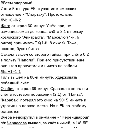
ВВсем здоровья!
Итоги 5-от тура ЕК, с участием имевших
отношение к "Спартаку". Протокольно.
ЛЧ: +0=0-2
Жиго
отыграл 60 минут. Ушёл при, не
изменившемся до конца, счёте 2:1 в пользу
хозяйского "Айнтрахта". "Марселю"(4-й, 6
очков) принимать ТХ(1-й, 8 очков). Тоже,
похоже, будет битва.
Сакала
вышел со второго тайма, при счёте 0:2
в пользу "Наполи". При его присутствии ещё
один гол пропустили и ничего не забили.
ЛЕ: +1=1-1
Тиль
вышел на 80-й минуте. Удерживать
победный счёт.
Озобич
отыграл 69 минут. Сравнял с пенальти
счёт в гостевом поражении (2:1) от "Нанта".
"Карабах" потерял это очко на 90+5 минуте и
утратил на первое место. Но в ЕК по-любому
останется.
Вчера недокрутил в он-лайне - "Ференцварош"
п/к
Черчесова
вышел, за счёт ничьей, в 1/8 ЛЕ.