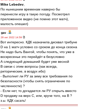
Mike Lebedev
,
По нынешним временам наверно бы
перенесли игру в такую погоду. Посмотрел
приложенное видео (не помню этот матч),
малость опешил)
gav
-
28 окт 2022 14:59
Вот интересно. КДК назначила дисквал трибуне
D на 1 матч условно со сроком до конца сезона
Не надо быть Вангой, чтобы понять, что уже в
воскресенье это перейдёт в безусловно
А следующий домашний будет уже весной
В связи с этим вопросы (как всегда,
риторические, в воздух ибо)
- Выполнит ли РУ за зиму все требования по
безопасности (чтобы снять ограничение по
численности) ?
- Если нет, то догадается ли РУ открыть вместо
D продажу на верх С, или, круче того, на B ?
з.ы. КДК сасать!