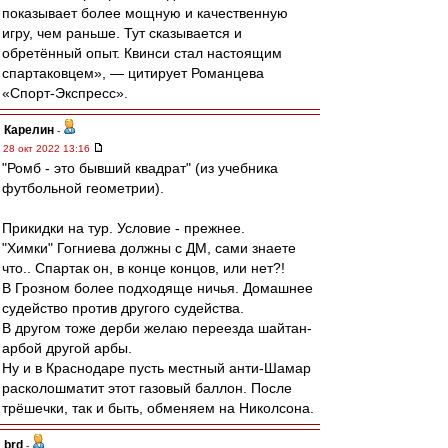
показывает более мощную и качественную
игру, чем раньше. Тут сказывается и
обретённый опыт. Квинси стал настоящим
спартаковцем», — цитирует Романцева
«Спорт-Экспресс».
Карелин
-
28 окт 2022 13:16
"Ромб - это бывший квадрат" (из учебника
футбольной геометрии).
Прикидки на тур. Условие - прежнее.
"Химки" Гогниева должны с ДМ, сами знаете
что.. Спартак он, в конце концов, или нет?!
В Грозном более подходяще ничья. Домашнее
судейство против другого судейства.
В другом тоже дерби желаю переезда шайтан-
арбой другой арбы.
Ну и в Краснодаре пусть местный анти-Шамар
расколошматит этот газовый баллон. После
трёшечки, так и быть, обменяем на Николсона.
brd
-