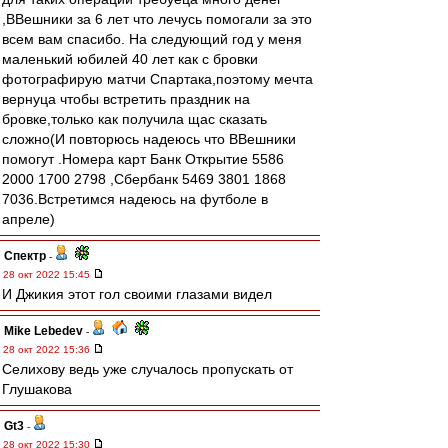
,ВВешники за 6 лет что лечусь помогали за это
всем вам спасибо. На следующий год у меня
маленький юбилей 40 лет как с бровки
фотографирую матчи Спартака,поэтому мечта
вернуца чтобы встретить праздник на
бровке,только как получила щас сказать
сложно(И повторюсь надеюсь что ВВешники
помогут .Номера карт Банк Открытие 5586
2000 1700 2798 ,Сбербанк 5469 3801 1868
7036.Встретимся надеюсь на футболе в
апреле)
Спектр
-
28 окт 2022 15:45
И Джикия этот гол своими глазами видел
Mike Lebedev
-
28 окт 2022 15:36
Селихову ведь уже случалось пропускать от
Глушакова
Gt3
-
28 окт 2022 15:30