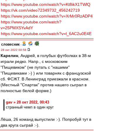
https://www.youtube.com/watch?v=Kt8ikX1TWlQ
https://vk.com/video72349732_456242719
https://www.youtube.com/watch?v=XrMr0RzADP4
https://www.youtube.com/watch?
v=25PMXSYvAdY
https://www.youtube.com/watch?v=l_6AC2u0E4E
словесник
-
28 окт 2022 00:58
Карелин
, Андрей, в голубых футболках в 38-м
играли редко. Напр., с московским
"Пищевиком" (не путать с "нашими"
"Пищевиками :-) ) или товарняк с французской
сб. ФСЖТ. В Ленинград приезжали в красном.
(Местный "Спартак" против нашего сыграл в
полностью белой форме.)
gav » 28 окт 2022, 00:43
странный чемп в один круг
Лёша, 26 команд выпустили :-). Попробуй тут в
два круга сыграй :-).