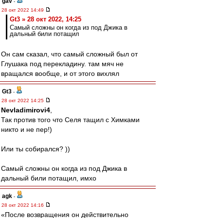
gav
-
28 окт 2022 14:49
Gt3 » 28 окт 2022, 14:25
Самый сложны он когда из под Джика в
дальный били потащил
Он сам сказал, что самый сложный был от
Глушака под перекладину. там мяч не
вращался вообще, и от этого вихлял
Gt3
-
28 окт 2022 14:25
Nevladimirovi4
,
Так против того что Селя тащил с Химками
никто и не пер!)
Или ты собирался? ))
Самый сложны он когда из под Джика в
дальный били потащил, имхо
agk
-
28 окт 2022 14:16
«После возвращения он действительно