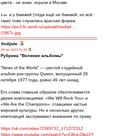
цвета - не знаю. играли в Москве
з.ы. а у бамжей (тогда ещё не бамжей, но всё-
таки) тоже случалась красная форма
https://pic3.fc-zenit.ru/upload/mediali ...
/1967c.jpg
RedQuite
-
28 окт 2022 01:00
Рубрика "Великие альбомы"
"News of the World" — шестой студийный
альбом рок-группы Queen, выпущенный 28
октября 1977 года, ровно 45 лет назад.
Его слава главным образом обеспечивается
двумя композициями: «We Will Rock You» и
«We Are the Champions», ставшими частью
мировой культуры. Но и несколько других
композиций заслуживают внимания по праву:
https://vk.com/video72349732_171372312
https://www.youtube.com/watch?v=CiKvLOlez2Y