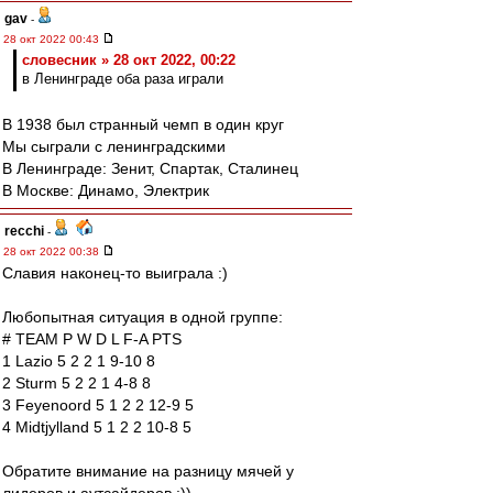
gav
-
28 окт 2022 00:43
словесник » 28 окт 2022, 00:22
в Ленинграде оба раза играли
В 1938 был странный чемп в один круг
Мы сыграли с ленинградскими
В Ленинграде: Зенит, Спартак, Сталинец
В Москве: Динамо, Электрик
recchi
-
28 окт 2022 00:38
Славия наконец-то выиграла :)
Любопытная ситуация в одной группе:
# TEAM P W D L F-A PTS
1 Lazio 5 2 2 1 9-10 8
2 Sturm 5 2 2 1 4-8 8
3 Feyenoord 5 1 2 2 12-9 5
4 Midtjylland 5 1 2 2 10-8 5
Обратите внимание на разницу мячей у