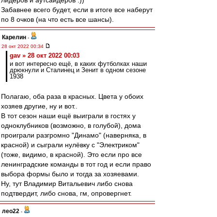
лидеров и аутсайдеров :))
Забавнее всего будет, если в итоге все наберут
по 8 очков (на что есть все шансы).
Карелин
-
28 окт 2022 00:34
gav » 28 окт 2022 00:03
и вот интересно ещё, в каких футболках наши
дрюкнули и Сталинец и Зенит в одном сезоне
1938
Полагаю, оба раза в красных. Цвета у обоих
хозяев другие, ну и вот..
В тот сезон наши ещё выиграли в гостях у
одноклубников (возможно, в голубой), дома
проиграли разгромно "Динамо" (наверняка, в
красной) и сыграли нулёвку с "Электриком"
(тоже, видимо, в красной). Это если про все
ленинградские команды в тот год и если право
выбора формы было и тогда за хозяевами.
Ну, тут Владимир Витальевич либо снова
подтвердит, либо снова, гм, опровергнет.
лео22
-