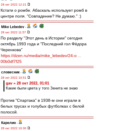
28 окт 2022 12:21
Кстати о ромбе. Абаскаль использует ромб в
центре поля. "Совпадение? Не думаю." :)
Mike Lebedev
-
28 окт 2022 11:57
По разделу "Этот день в Истории" сегодня
октябрь 1993 года и "Последний гол Фёдора
Черенкова"
https://dzen.ru/media/mike_lebedev/24-o ...
00b0df7f25
словесник
-
28 окт 2022 10:51
gav » 28 окт 2022, 01:01
Какие были цвета у того Зенита не знаю
Против "Спартака" в 1938-м они играли в
белых трусах и голубых футболках с белой
полосой.
Карелин
-
28 окт 2022 10:30