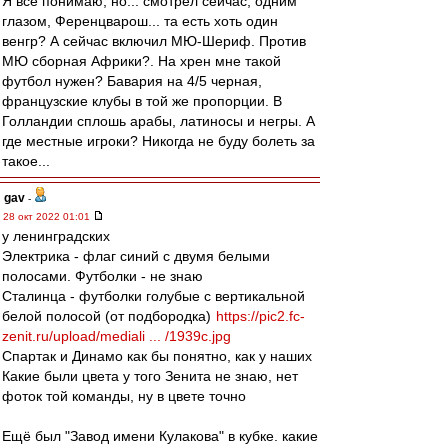
Я все понимаю, но... смотрел сейчас, одним
глазом, Ференцварош... та есть хоть один
венгр? А сейчас включил МЮ-Шериф. Против
МЮ сборная Африки?. На хрен мне такой
футбол нужен? Бавария на 4/5 черная,
французские клубы в той же пропорции. В
Голландии сплошь арабы, латиносы и негры. А
где местные игроки? Никогда не буду болеть за
такое...
gav
-
28 окт 2022 01:01
у ленинградских
Электрика - флаг синий с двумя белыми
полосами. Футболки - не знаю
Сталинца - футболки голубые с вертикальной
белой полосой (от подбородка)
https://pic2.fc-
zenit.ru/upload/mediali ... /1939c.jpg
Спартак и Динамо как бы понятно, как у наших
Какие были цвета у того Зенита не знаю, нет
фоток той команды, ну в цвете точно
Ещё был "Завод имени Кулакова" в кубке. какие