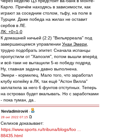
Через неделю ЦЗ предстоит ва-банк в Монте-
Карло. Причём находясь в зависимости, как
играют за соседним столом, тьфу, на поле в
Турции. Даже победа на жилах не оставит
сербов в ЛЕ.
ЛК: +0=1-0
К домашней ничьей (2:2) "Вильярреала" под
завершающемся управлении
Унаи Эмери
,
трудно подобрать эпитет. Сначала испанцы
пропустили от "Хапоэля", потом вышли вперёд
и всё-таки не вытащили 5-ю победу подряд.
Ну, главная задача давно выполнена.
Эмери - кормилец. Мало того, что заработал
клубу копейку в ЛК, так ещё "Астон Вилла"
заплатила за него 6 фунтов отступных. Теперь
на островах будет вкалывать. Но с заработками
- пока туман, да..
Nevladimirovi4
-
28 окт 2022 07:15
Селихов доказывает:
https://www.sports.ru/tribuna/blogs/foo ...
88435.html