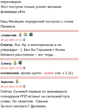
переговоров.
Этот поступок только усилит желание
форварда уйти.
Наш Мелёшин порядочней поступил с голом
Промеса.
словесник
-
28 окт 2022 17:21
Спектр
, Ага. Ну, я категорически и не
утверждал :-). Бил бы Глушаков с более
близкого расстояния -- вот тогда...
Спектр
-
28 окт 2022 17:15
словесник
, кроме шуток -
успел
(см. с 1:11)
Карелин
-
28 окт 2022 17:04
Сейчас Сычевой первым из триумвирата
голеадоров РПЛ встанет на скользкий путь
славы. Но напротив - Свинов.
За кого смотреть? Дилемма..