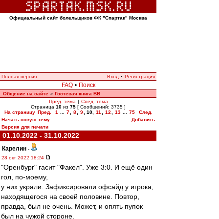
Официальный сайт болельщиков ФК "Спартак" Москва
Полная версия
Вход
•
Регистрация
FAQ
•
Поиск
Общение на сайте
Гостевая книга ВВ
»
Пред. тема
|
След. тема
Страница
10
из
75
[ Сообщений: 3735 ]
На страницу
Пред.
1
...
7
,
8
,
9
,
10
,
11
,
12
,
13
...
75
След.
Начать новую тему
Добавить
Версия для печати
01.10.2022 - 31.10.2022
Карелин
-
28 окт 2022 18:24
"Оренбург" гасит "Факел". Уже 3:0. И ещё один
гол, по-моему,
у них украли. Зафиксировали офсайд у игрока,
находящегося на своей половине. Повтор,
правда, был не очень. Может, и опять пупок
был на чужой стороне.