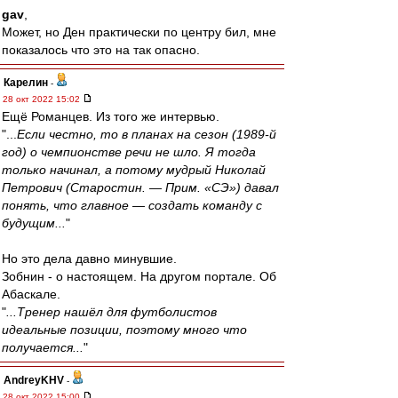
gav
,
Может, но Ден практически по центру бил, мне
показалось что это на так опасно.
Карелин
-
28 окт 2022 15:02
Ещё Романцев. Из того же интервью.
"...
Если честно, то в планах на сезон (1989-й
год) о чемпионстве речи не шло. Я тогда
только начинал, а потому мудрый Николай
Петрович (Старостин. — Прим. «СЭ») давал
понять, что главное — создать команду с
будущим...
"
Но это дела давно минувшие.
Зобнин - о настоящем. На другом портале. Об
Абаскале.
"
...Тренер нашёл для футболистов
идеальные позиции, поэтому много что
получается...
"
AndreyKHV
-
28 окт 2022 15:00