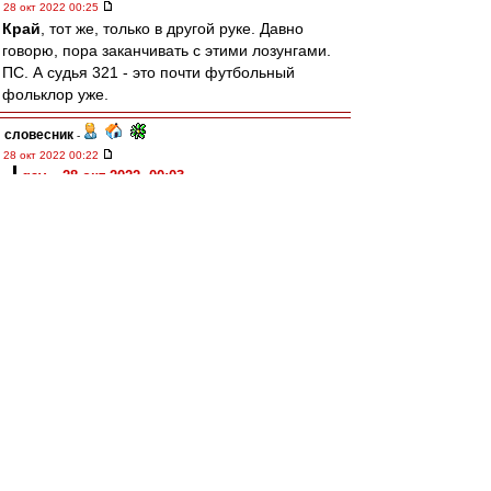
28 окт 2022 00:25
Край
, тот же, только в другой руке. Давно
говорю, пора заканчивать с этими лозунгами.
ПС. А судья 321 - это почти футбольный
фольклор уже.
словесник
-
28 окт 2022 00:22
gav » 28 окт 2022, 00:03
и вот интересно ещё, в каких футболках наши
дрюкнули и "Сталинец" и "Зенит" в одном
сезоне 1938
Могу только сказать, что в Ленинграде оба раза
играли в красных футболках. Правда, в
программке от "Сталинца" указана "чёрная
полоса", но это явный ляп составителей.
Карелин
-
28 окт 2022 00:09
Ну, Станислав, ну, Саламович..
Совсем другой "Ференц" вышел на второй тайм
и сумел спасти игру. И получудо свершилось!
Помогли сербы, обыграв турок.