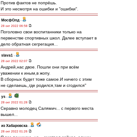
Против фактов не попрёшь.
И это несмотря на ошибки и "ошибки".
МосфОлд
-
28 окт 2022 06:58
Поголовно свои воспитанники только на
первенстве спортивных школ. Далее вступает в
дело обратная сегрегация...
slava1
-
28 окт 2022 02:07
Андрей,нас двое. Пошли они при всём
уважении к иным,в жопу.
В сборных будет тоже самое.И ничего с этим
не сделаешь,,где родился,там и сгодился"
ys
-
28 окт 2022 01:28
Серавно молодец Салямич... с первого места
вышел...
из Хабаровска
-
28 окт 2022 01:26