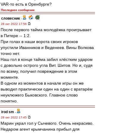
VAR-то есть в Оренбурге?
Последнее сообщение
словесник
-
28 окт 2022 17:56
После первого тайма молодёжка проигрывает
в Питере -- 1:2.
При голах в наши ворота своих игроков
упустили Иванников и Веденеев. Вины Волкова
точно нет.
Наш гол в конце тайма забил хлёстким ударом
с довольно острого угла Вит. Шитов. Но и, судя
по всему, получил повреждение в этом
моменте.
В одном из моментов в начале игры он же
выводил практически один на один с вратарём
неуклюжего Быковского. Главное слово
понятно.
irod sm
-
28 окт 2022 17:45
Марин украл гол у Сычевого. Очень некрасиво.
Недаром агент крымчанина прибыл для