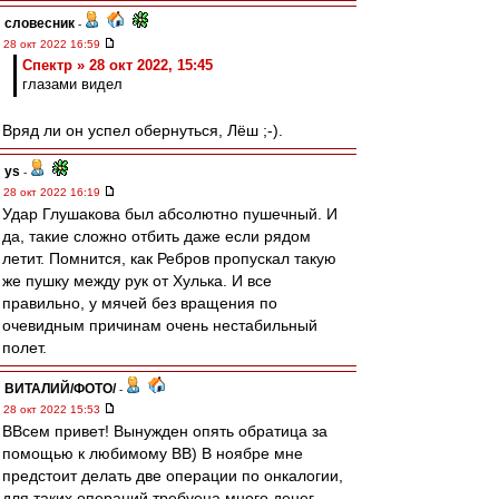
словесник
-
28 окт 2022 16:59
Спектр » 28 окт 2022, 15:45
глазами видел
Вряд ли он успел обернуться, Лёш ;-).
ys
-
28 окт 2022 16:19
Удар Глушакова был абсолютно пушечный. И
да, такие сложно отбить даже если рядом
летит. Помнится, как Ребров пропускал такую
же пушку между рук от Хулька. И все
правильно, у мячей без вращения по
очевидным причинам очень нестабильный
полет.
ВИТАЛИЙ/ФОТО/
-
28 окт 2022 15:53
ВВсем привет! Вынужден опять обратица за
помощью к любимому ВВ) В ноябре мне
предстоит делать две операции по онкалогии,
для таких операций требуеца много денег