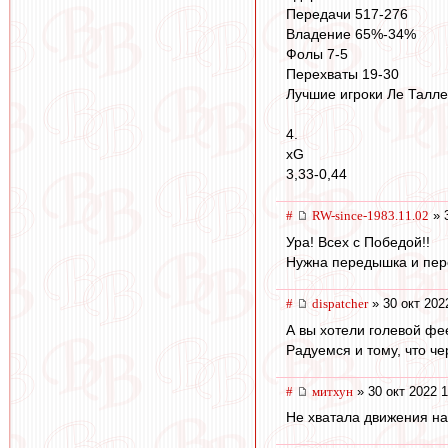
Передачи 517-276
Владение 65%-34%
Фолы 7-5
Перехваты 19-30
Лучшие игроки Ле Таллек
4.
xG
3,33-0,44
#
RW-since-1983.11.02
» 3
Ура! Всех с Победой!!
Нужна передышка и пер
#
dispatcher
» 30 окт 202
А вы хотели голевой фе
Радуемся и тому, что ч
#
митхун
» 30 окт 2022 1
Не хватала движения на