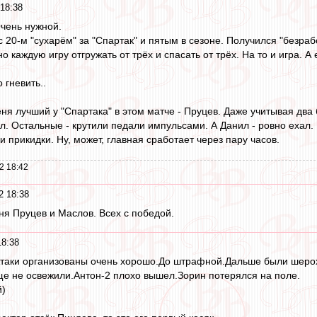
 18:38
Очень нужной.
 20-м "сухарём" за "Спартак" и пятым в сезоне. Получился "безраб
 каждую игру отгружать от трёх и спасать от трёх. На то и игра. А
 гневить..
еня лучший у "Спартака" в этом матче - Пруцев. Даже учитывая два
л. Остальные - крутили педали импульсами. А Данил - ровно ехал.
 прикидки. Ну, может, главная сработает через пару часов.
2 18:42
2 18:38
ня Пруцев и Маслов. Всех с победой.
18:38
Атаки организованы очень хорошо.До штрафной.Дальше были шеро
ще не освежили.Антон-2 плохо вышел.Зорин потерялся на поле.
й)