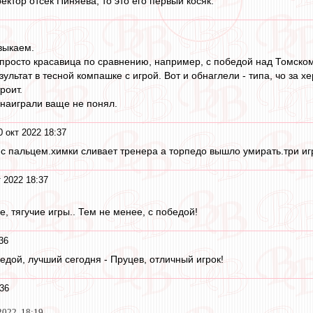
ктор отсёк Пиняева, то это его первый косяк.
выкаем.
росто красавица по сравнению, например, с победой над Томском в
зультат в тесной компашке с игрой. Вот и обнаглели - типа, чо за хе
роит.
 наиграли ваще не понял.
0 окт 2022 18:37
с пальцем.химки сливает тренера а торпедо вышло умирать.три игр
 2022 18:37
е, тягучие игры.. Тем не менее, с победой!
36
едой, лучший сегодня - Пруцев, отличный игрок!
:36
2022, 18:19