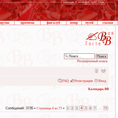
орумы
прогнозы
фан-клуб
юмор
музей
ссылки
Расширенный поиск
FAQ
Регистрация
Вход
Календарь ВВ
4
Сообщений: 3735 •
Страница
4
из
75
•
1
2
3
5
6
7
...
75