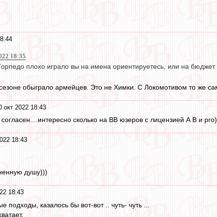
я
8:44
022 18:35
 Торпедо плохо играло вы на имена ориентируетесь, или на бюджет
 сезоне обыграло армейцев. Это не Химки. С Локомотивом то же са
0 окт 2022 18:43
 согласен....интересно сколько на ВВ юзеров с лицензией А В и pro))
022 18:43
ненную душу)))
22 18:43
подходы, казалось бы вот-вот .. чуть- чуть ...
хватает.