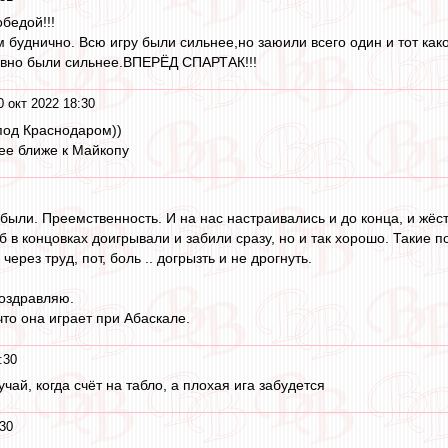
бедой!!!
м буднично. Всю игру были сильнее,но заюили всего один и тот как
равно были сильнее.ВПЕРЁД СПАРТАК!!!
0 окт 2022 18:30
 под Краснодаром))
рее ближе к Майкопу
а были. Преемственность. И на нас настраивались и до конца, и жёст
б в концовках доигрывали и забили сразу, но и так хорошо. Такие
ерез труд, пот, боль .. догрызть и не дрогнуть.
поздравляю.
то она играет при Абаскале.
:30
учай, когда счёт на табло, а плохая ига забудется
:30