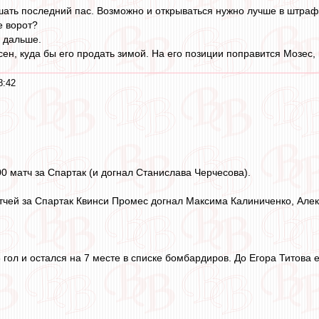
ать последний пас. Возможно и открываться нужно лучше в штраф
е ворот?
 дальше.
сен, куда бы его продать зимой. На его позиции поправится Мозес,
8:42
0 матч за Спартак (и догнал Станислава Черчесова).
атчей за Спартак Квинси Промес догнал Максима Калиниченко, Але
гол и остался на 7 месте в списке бомбардиров. До Егора Титова 