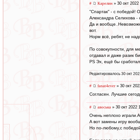
#
Карелин
» 30 окт 2022
"Спартак" - с победой! 
Александра Селихова - с
Да и вообще..Невозможно
вот.
Норм всё, ребят, не надо
По совокупности, для м
отдавал и даже разик би
PS Эх, ещё бы сработали
Редактировалось 30 окт 202
#
fanat4ever
» 30 окт 202
Согласен. Лучшие сегод
#
авоська
» 30 окт 2022 
Очень неплохо играли.
А вот замены игру вооб
Но по-любому,c победо