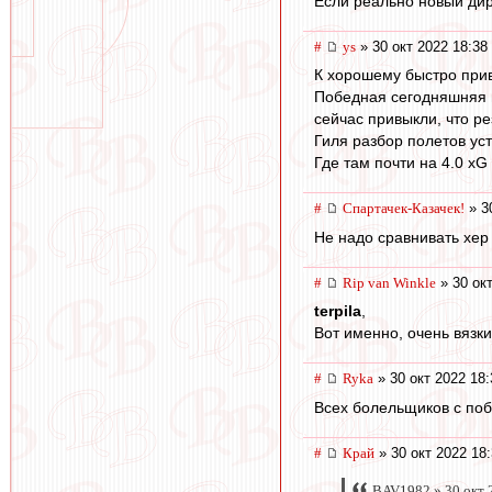
Если реально новый дире
#
ys
» 30 окт 2022 18:38
К хорошему быстро при
Победная сегодняшняя п
сейчас привыкли, что ре
Гиля разбор полетов уст
Где там почти на 4.0 xG
#
Спартачек-Казачек!
» 3
Не надо сравнивать хер 
#
Rip van Winkle
» 30 окт
terpila
,
Вот именно, очень вязки
#
Ryka
» 30 окт 2022 18:
Всех болельщиков с поб
#
Край
» 30 окт 2022 18
BAV1982 » 30 окт 