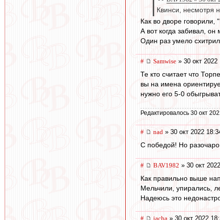
Квинси, несмотря на
Как во дворе говорили,
А вот когда забивал, он
Один раз умело схитрил
#
Samwise
» 30 окт 2022 
Те кто считает что Торп
вы на имена ориентируе
нужно его 5-0 обыгрыва
Редактировалось 30 окт 202
#
nad
» 30 окт 2022 18:3
С победой! Но разочаров
#
BAV1982
» 30 окт 2022
Как правильно выше нап
Мельчили, упирались, ле
Надеюсь это недонастро
#
jacha
» 30 окт 2022 18