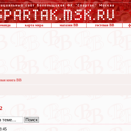
оманда
карта мира
магазин ВВ
гостевая ВВ
ф
вая книга ВВ
22
8:45