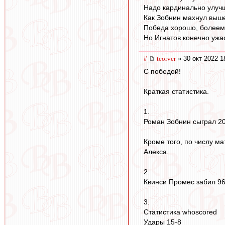
Надо кардинально улучш
Как Зобнин махнул выш
Победа хорошо, болеем
Но Игнатов конечно ужа
#
teorver
» 30 окт 2022 1
С победой!
Краткая статистика.
1.
Роман Зобнин сыграл 20
Кроме того, по числу м
Алекса.
2.
Квинси Промес забил 96 
3.
Статистика whoscored
Удары 15-8