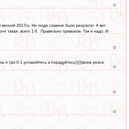
есной 2017го. Но тогда главное было результат. А вот
рня такая, всего 1:0.. Правильно привыкли. Так и надо. И
ы и три 0-1.успакойтесь и порадуйтесь)))))всем peace