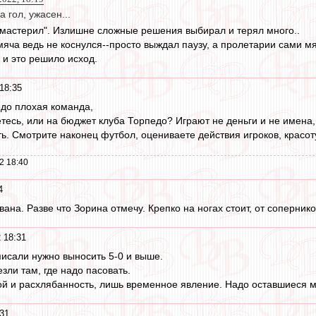
 гол, ужасен...
 "мастерил". Излишне сложные решения выбирал и терял много..
 мяча ведь не коснулся--просто выждал паузу, а пролетарии сами мя
 и это решило исход.
18:35
едо плохая команда,
тесь, или на бюджет клуба Торпедо? Играют не деньги и не имена,
ть. Смотрите наконец футбол, оцениваете действия игроков, красот
2 18:40
4
ана. Разве что Зорина отмечу. Крепко на ногах стоит, от соперников
 18:31
исали нужно выносить 5-0 и выше.
зли там, где надо пасовать.
й и расхлябанность, лишь временное явление. Надо оставшиеся ма
:31