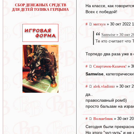
СБОР ДЕНЕЖНЫХ СРЕДСТВ
На классе, как говоритс
ДЛЯ ДЕТЕЙ ТОЛИКА ГЕРЦЫНА
Всех с победой!
#
митхун
» 30 окт 2022 1
Samwise » 30 окт 2
Те кто считает что
Торпедо два раза уже в
#
Спартачек-Казачек!
» 3
Samwise
, категорически
#
alek.vladimir
» 30 окт 2
да..
православный ромб)
просто бальзам на изра
#
Волшебник
» 30 окт 20
Сегодня были прекрасные 
Но этого "чут-чуть" и не 