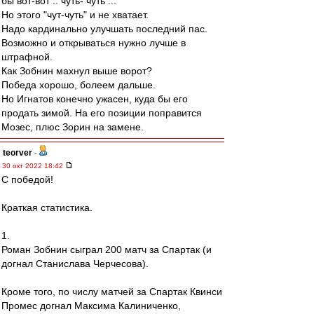
бы вот-вот .. чуть- чуть ...
Но этого "чут-чуть" и не хватает.
Надо кардинально улучшать последний пас.
Возможно и открываться нужно лучше в
штрафной.
Как Зобнин махнул выше ворот?
Победа хорошо, болеем дальше.
Но Игнатов конечно ужасен, куда бы его
продать зимой. На его позиции поправится
Мозес, плюс Зорин на замене.
teorver
-
30 окт 2022 18:42
С победой!
Краткая статистика.
1.
Роман Зобнин сыграл 200 матч за Спартак (и
догнал Станислава Черчесова).
Кроме того, по числу матчей за Спартак Квинси
Промес догнал Максима Калиниченко,