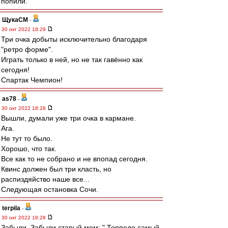
попили.
ЩукаСМ
-
30 окт 2022 18:29
Три очка добыты исключительно благодаря
"ретро форме".
Играть только в ней, но не так гавённо как
сегодня!
Спартак Чемпион!
as78
-
30 окт 2022 18:28
Вышли, думали уже три очка в кармане.
Ага.
Не тут то было.
Хорошо, что так.
Все как то не собрано и не впопад сегодня.
Квинс должен был три класть, но
распиздяйство наше все...
Следующая остановка Сочи.
terpila
-
30 окт 2022 18:28
Забыли. Забыли старый мем: " Торпедо самый