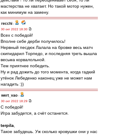
действий ! То ли переоценивает себя, то ли
мастерства не хватает. Но такой мотор нужен,
как минимум на замену.
recchi
-
30 окт 2022 18:30
Всех с победой!
Вполне себе дерби получилось!
Нервный песдюк Лалала на бровке весь матч
скипидарил Торпедо, и последняя треть вышла
весьма корвалольной.
Тем приятнее победить.
Ну и рад дожить до того момента, когда гадкий
утёнок Лебеденко наконец уже не может нам
нагадить :))
wert_vao
-
30 окт 2022 18:29
С победой!
Игра забудется, а счёт останется.
terpila
,
Такое забудешь. Уж сколько кровушки они у нас