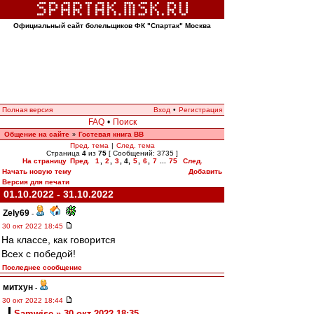
Официальный сайт болельщиков ФК "Спартак" Москва
Полная версия
Вход
•
Регистрация
FAQ
•
Поиск
Общение на сайте
Гостевая книга ВВ
»
Пред. тема
|
След. тема
Страница
4
из
75
[ Сообщений: 3735 ]
На страницу
Пред.
1
,
2
,
3
,
4
,
5
,
6
,
7
...
75
След.
Начать новую тему
Добавить
Версия для печати
01.10.2022 - 31.10.2022
Zely69
-
30 окт 2022 18:45
На классе, как говорится
Всех с победой!
Последнее сообщение
митхун
-
30 окт 2022 18:44
Samwise » 30 окт 2022 18:35