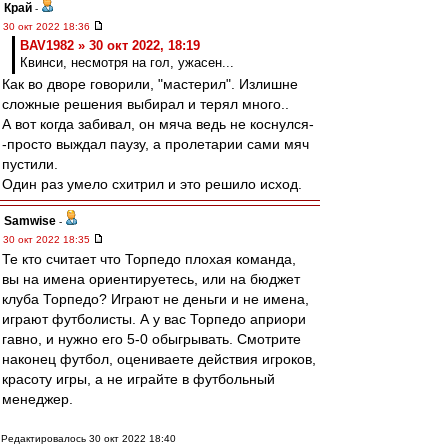
Край
-
30 окт 2022 18:36
BAV1982 » 30 окт 2022, 18:19
Квинси, несмотря на гол, ужасен...
Как во дворе говорили, "мастерил". Излишне
сложные решения выбирал и терял много..
А вот когда забивал, он мяча ведь не коснулся-
-просто выждал паузу, а пролетарии сами мяч
пустили.
Один раз умело схитрил и это решило исход.
Samwise
-
30 окт 2022 18:35
Те кто считает что Торпедо плохая команда,
вы на имена ориентируетесь, или на бюджет
клуба Торпедо? Играют не деньги и не имена,
играют футболисты. А у вас Торпедо априори
гавно, и нужно его 5-0 обыгрывать. Смотрите
наконец футбол, оцениваете действия игроков,
красоту игры, а не играйте в футбольный
менеджер.
Редактировалось 30 окт 2022 18:40