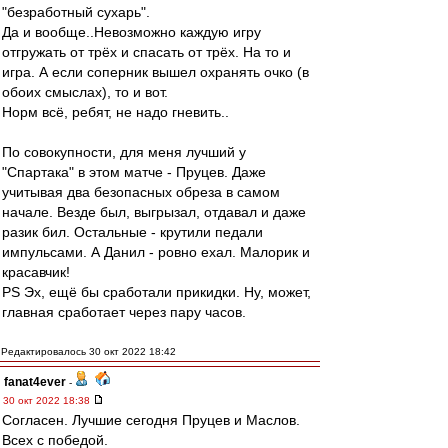
"безработный сухарь".
Да и вообще..Невозможно каждую игру
отгружать от трёх и спасать от трёх. На то и
игра. А если соперник вышел охранять очко (в
обоих смыслах), то и вот.
Норм всё, ребят, не надо гневить..
По совокупности, для меня лучший у
"Спартака" в этом матче - Пруцев. Даже
учитывая два безопасных обреза в самом
начале. Везде был, выгрызал, отдавал и даже
разик бил. Остальные - крутили педали
импульсами. А Данил - ровно ехал. Малорик и
красавчик!
PS Эх, ещё бы сработали прикидки. Ну, может,
главная сработает через пару часов.
Редактировалось 30 окт 2022 18:42
fanat4ever
-
30 окт 2022 18:38
Согласен. Лучшие сегодня Пруцев и Маслов.
Всех с победой.