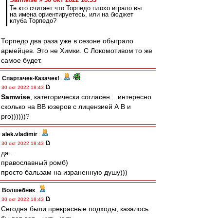
Те кто считает что Торпедо плохо играло вы
на имена ориентируетесь, или на бюджет
клуба Торпедо?
Торпедо два раза уже в сезоне обыграло
армейцев. Это не Химки. С Локомотивом то же
самое будет.
Спартачек-Казачек!
-
30 окт 2022 18:43
Samwise
, категорически согласен....интересно
сколько на ВВ юзеров с лицензией А В и
pro))))))?
alek.vladimir
-
30 окт 2022 18:43
да..
православный ромб)
просто бальзам на израненную душу)))
Волшебник
-
30 окт 2022 18:43
Сегодня были прекрасные подходы, казалось