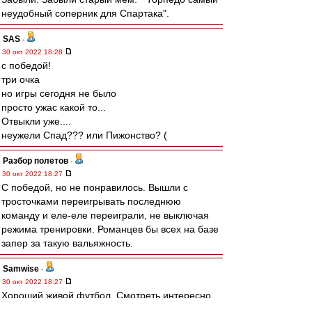
неудобный соперник для Спартака".
SAS
-
30 окт 2022 18:28
с победой!
три очка
но игры сегодня не было
просто ужас какой то...
Отвыкли уже....
неужели Спад??? или Пижонство? (
Разбор полетов
-
30 окт 2022 18:27
С победой, но не понравилось. Вышли с
тросточками переигрывать последнюю
команду и еле-еле переиграли, не выключая
режима тренировки. Романцев бы всех на базе
запер за такую вальяжность.
Samwise
-
30 окт 2022 18:27
Хороший живой футбол. Смотреть интересно.
С реализацией проблемы, но они отчасти