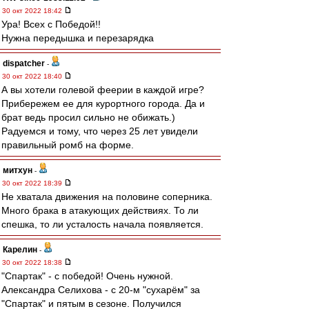
30 окт 2022 18:42
Ура! Всех с Победой!!
Нужна передышка и перезарядка
dispatcher
-
30 окт 2022 18:40
А вы хотели голевой феерии в каждой игре?
Прибережем ее для курортного города. Да и
брат ведь просил сильно не обижать.)
Радуемся и тому, что через 25 лет увидели
правильный ромб на форме.
митхун
-
30 окт 2022 18:39
Не хватала движения на половине соперника.
Много брака в атакующих действиях. То ли
спешка, то ли усталость начала появляется.
Карелин
-
30 окт 2022 18:38
"Спартак" - с победой! Очень нужной.
Александра Селихова - с 20-м "сухарём" за
"Спартак" и пятым в сезоне. Получился