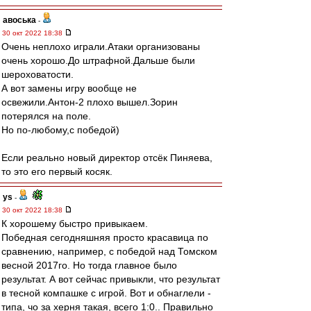
авоська
-
30 окт 2022 18:38
Очень неплохо играли.Атаки организованы
очень хорошо.До штрафной.Дальше были
шероховатости.
А вот замены игру вообще не
освежили.Антон-2 плохо вышел.Зорин
потерялся на поле.
Но по-любому,c победой)
Если реально новый директор отсёк Пиняева,
то это его первый косяк.
ys
-
30 окт 2022 18:38
К хорошему быстро привыкаем.
Победная сегодняшняя просто красавица по
сравнению, например, с победой над Томском
весной 2017го. Но тогда главное было
результат. А вот сейчас привыкли, что результат
в тесной компашке с игрой. Вот и обнаглели -
типа, чо за херня такая, всего 1:0.. Правильно