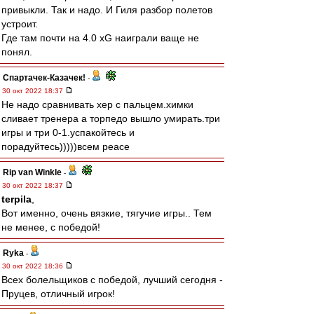
привыкли. Так и надо. И Гиля разбор полетов
устроит.
Где там почти на 4.0 xG наиграли ваще не
понял.
Спартачек-Казачек!
-
30 окт 2022 18:37
Не надо сравнивать хер с пальцем.химки
сливает тренера а торпедо вышло умирать.три
игры и три 0-1.успакойтесь и
порадуйтесь)))))всем peace
Rip van Winkle
-
30 окт 2022 18:37
terpila
,
Вот именно, очень вязкие, тягучие игры.. Тем
не менее, с победой!
Ryka
-
30 окт 2022 18:36
Всех болельщиков с победой, лучший сегодня -
Пруцев, отличный игрок!