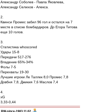
Александр Соболев - Павла Яковлева,
Александр Селихов - Алекса.
2.
Квинси Промес забил 96 гол и остался на 7
месте в списке бомбардиров. До Егора Титова
еще 10 голов.
3.
Статистика whoscored
Удары 15-8
Передачи 517-276
Владение 65%-34%
Фолы 7-5
Перехваты 19-30
Лучшие игроки Ле Таллек 8,0 Промес 7,8
Довбня 7,8, Джикия 7,6 Маслов 7,4
4.
xG
3,33-0,44
RW-since-1983.11.02
-