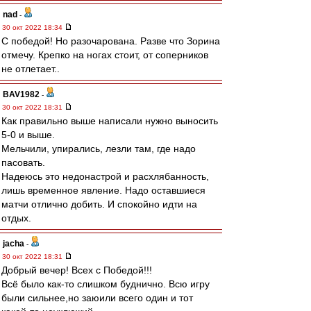
nad
-
30 окт 2022 18:34
С победой! Но разочарована. Разве что Зорина
отмечу. Крепко на ногах стоит, от соперников
не отлетает..
BAV1982
-
30 окт 2022 18:31
Как правильно выше написали нужно выносить
5-0 и выше.
Мельчили, упирались, лезли там, где надо
пасовать.
Надеюсь это недонастрой и расхлябанность,
лишь временное явление. Надо оставшиеся
матчи отлично добить. И спокойно идти на
отдых.
jacha
-
30 окт 2022 18:31
Добрый вечер! Всех с Победой!!!
Всё было как-то слишком буднично. Всю игру
были сильнее,но заюили всего один и тот