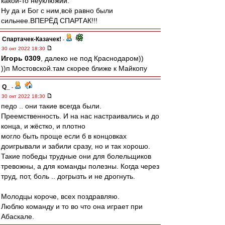
какой-то неуклюжий.
Ну да и Бог с ним,всё равно были
сильнее.ВПЕРЁД СПАРТАК!!!
Спартачек-Казачек!
-
30 окт 2022 18:30
Игорь 0309
, далеко не под Краснодаром))
))п Мостовской.там скорее ближе к Майкопу
Q_
-
30 окт 2022 18:30
педо .. они такие всегда были.
Преемственность. И на нас настраивались и до
конца, и жёстко, и плотно
могло быть проще если б в концовках
доигрывали и забили сразу, но и так хорошо.
Такие победы трудные они для болельщиков
тревожны, а для команды полезны. Когда через
труд, пот, боль .. догрызть и не дрогнуть.
Молодцы короче, всех поздравляю.
Люблю команду и то во что она играет при
Абаскале.