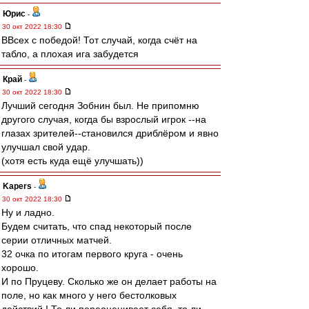
Юрис
-
30 окт 2022 18:30
ВВсех с победой! Тот случай, когда счёт на
табло, а плохая ига забудется
Край
-
30 окт 2022 18:30
Лучший сегодня Зобнин был. Не припомню
другого случая, когда бы взрослый игрок --на
глазах зрителей--становился дриблёром и явно
улучшал свой удар.
(хотя есть куда ещё улучшать))
Kapers
-
30 окт 2022 18:30
Ну и ладно.
Будем считать, что спад некоторый после
серии отличных матчей.
32 очка по итогам первого круга - очень
хорошо.
И по Пруцеву. Сколько же он делает работы на
поле, но как много у него бестолковых