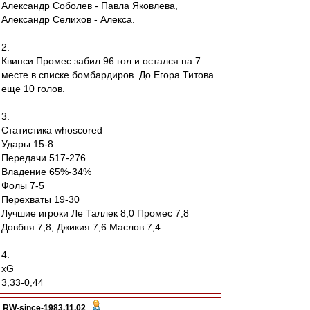
Александр Соболев - Павла Яковлева,
Александр Селихов - Алекса.
2.
Квинси Промес забил 96 гол и остался на 7
месте в списке бомбардиров. До Егора Титова
еще 10 голов.
3.
Статистика whoscored
Удары 15-8
Передачи 517-276
Владение 65%-34%
Фолы 7-5
Перехваты 19-30
Лучшие игроки Ле Таллек 8,0 Промес 7,8
Довбня 7,8, Джикия 7,6 Маслов 7,4
4.
xG
3,33-0,44
RW-since-1983.11.02
-