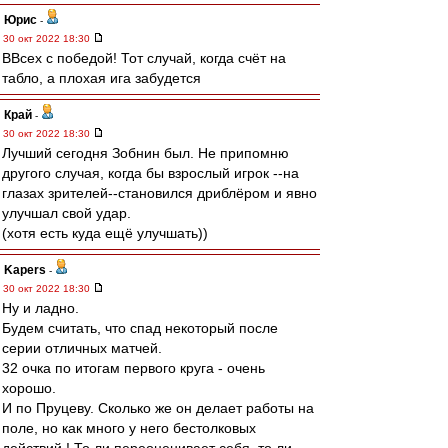
Юрис
-
30 окт 2022 18:30
ВВсех с победой! Тот случай, когда счёт на
табло, а плохая ига забудется
Край
-
30 окт 2022 18:30
Лучший сегодня Зобнин был. Не припомню
другого случая, когда бы взрослый игрок --на
глазах зрителей--становился дриблёром и явно
улучшал свой удар.
(хотя есть куда ещё улучшать))
Kapers
-
30 окт 2022 18:30
Ну и ладно.
Будем считать, что спад некоторый после
серии отличных матчей.
32 очка по итогам первого круга - очень
хорошо.
И по Пруцеву. Сколько же он делает работы на
поле, но как много у него бестолковых