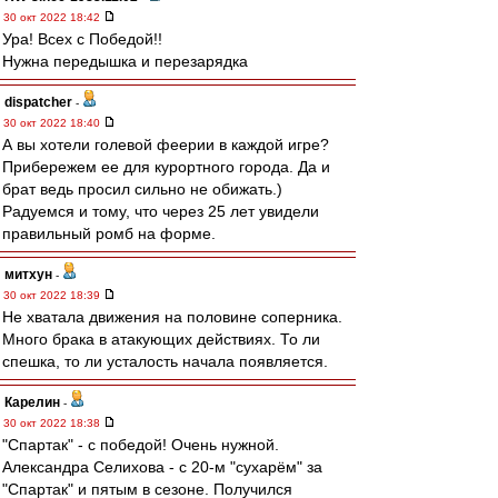
30 окт 2022 18:42
Ура! Всех с Победой!!
Нужна передышка и перезарядка
dispatcher
-
30 окт 2022 18:40
А вы хотели голевой феерии в каждой игре?
Прибережем ее для курортного города. Да и
брат ведь просил сильно не обижать.)
Радуемся и тому, что через 25 лет увидели
правильный ромб на форме.
митхун
-
30 окт 2022 18:39
Не хватала движения на половине соперника.
Много брака в атакующих действиях. То ли
спешка, то ли усталость начала появляется.
Карелин
-
30 окт 2022 18:38
"Спартак" - с победой! Очень нужной.
Александра Селихова - с 20-м "сухарём" за
"Спартак" и пятым в сезоне. Получился