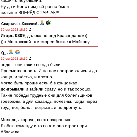
какой-то неуклюжий.
Ну да и Бог с ним,всё равно были
сильнее.ВПЕРЁД СПАРТАК!!!
Спартачек-Казачек!
-
30 окт 2022 18:30
Игорь 0309
, далеко не под Краснодаром))
))п Мостовской.там скорее ближе к Майкопу
Q_
-
30 окт 2022 18:30
педо .. они такие всегда были.
Преемственность. И на нас настраивались и до
конца, и жёстко, и плотно
могло быть проще если б в концовках
доигрывали и забили сразу, но и так хорошо.
Такие победы трудные они для болельщиков
тревожны, а для команды полезны. Когда через
труд, пот, боль .. догрызть и не дрогнуть.
Молодцы короче, всех поздравляю.
Люблю команду и то во что она играет при
Абаскале.