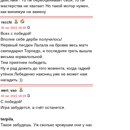
действий ! То ли переоценивает себя, то ли
мастерства не хватает. Но такой мотор нужен,
как минимум на замену.
recchi
-
30 окт 2022 18:30
Всех с победой!
Вполне себе дерби получилось!
Нервный песдюк Лалала на бровке весь матч
скипидарил Торпедо, и последняя треть вышла
весьма корвалольной.
Тем приятнее победить.
Ну и рад дожить до того момента, когда гадкий
утёнок Лебеденко наконец уже не может нам
нагадить :))
wert_vao
-
30 окт 2022 18:29
С победой!
Игра забудется, а счёт останется.
terpila
,
Такое забудешь. Уж сколько кровушки они у нас