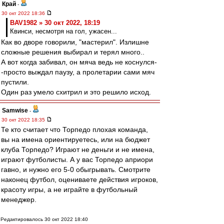
Край
-
30 окт 2022 18:36
BAV1982 » 30 окт 2022, 18:19
Квинси, несмотря на гол, ужасен...
Как во дворе говорили, "мастерил". Излишне
сложные решения выбирал и терял много..
А вот когда забивал, он мяча ведь не коснулся-
-просто выждал паузу, а пролетарии сами мяч
пустили.
Один раз умело схитрил и это решило исход.
Samwise
-
30 окт 2022 18:35
Те кто считает что Торпедо плохая команда,
вы на имена ориентируетесь, или на бюджет
клуба Торпедо? Играют не деньги и не имена,
играют футболисты. А у вас Торпедо априори
гавно, и нужно его 5-0 обыгрывать. Смотрите
наконец футбол, оцениваете действия игроков,
красоту игры, а не играйте в футбольный
менеджер.
Редактировалось 30 окт 2022 18:40