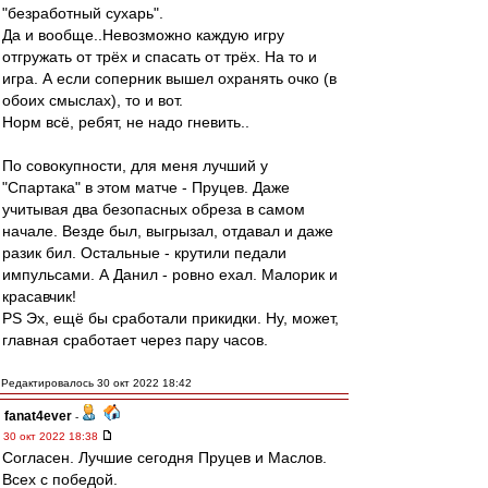
"безработный сухарь".
Да и вообще..Невозможно каждую игру
отгружать от трёх и спасать от трёх. На то и
игра. А если соперник вышел охранять очко (в
обоих смыслах), то и вот.
Норм всё, ребят, не надо гневить..
По совокупности, для меня лучший у
"Спартака" в этом матче - Пруцев. Даже
учитывая два безопасных обреза в самом
начале. Везде был, выгрызал, отдавал и даже
разик бил. Остальные - крутили педали
импульсами. А Данил - ровно ехал. Малорик и
красавчик!
PS Эх, ещё бы сработали прикидки. Ну, может,
главная сработает через пару часов.
Редактировалось 30 окт 2022 18:42
fanat4ever
-
30 окт 2022 18:38
Согласен. Лучшие сегодня Пруцев и Маслов.
Всех с победой.