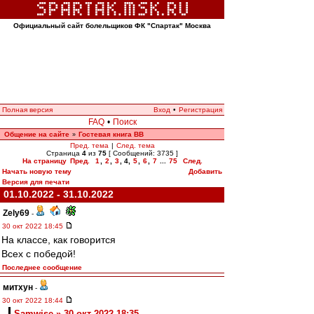
Официальный сайт болельщиков ФК "Спартак" Москва
Полная версия
Вход
•
Регистрация
FAQ
•
Поиск
Общение на сайте
Гостевая книга ВВ
»
Пред. тема
|
След. тема
Страница
4
из
75
[ Сообщений: 3735 ]
На страницу
Пред.
1
,
2
,
3
,
4
,
5
,
6
,
7
...
75
След.
Начать новую тему
Добавить
Версия для печати
01.10.2022 - 31.10.2022
Zely69
-
30 окт 2022 18:45
На классе, как говорится
Всех с победой!
Последнее сообщение
митхун
-
30 окт 2022 18:44
Samwise » 30 окт 2022 18:35