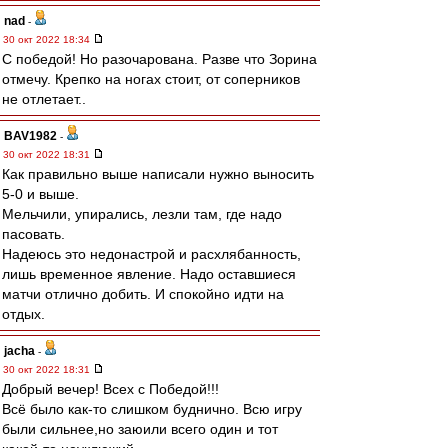
nad
-
30 окт 2022 18:34
С победой! Но разочарована. Разве что Зорина
отмечу. Крепко на ногах стоит, от соперников
не отлетает..
BAV1982
-
30 окт 2022 18:31
Как правильно выше написали нужно выносить
5-0 и выше.
Мельчили, упирались, лезли там, где надо
пасовать.
Надеюсь это недонастрой и расхлябанность,
лишь временное явление. Надо оставшиеся
матчи отлично добить. И спокойно идти на
отдых.
jacha
-
30 окт 2022 18:31
Добрый вечер! Всех с Победой!!!
Всё было как-то слишком буднично. Всю игру
были сильнее,но заюили всего один и тот