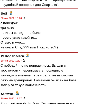
неудобный соперник для Спартака".
SAS
-
30 окт 2022 18:28
с победой!
три очка
но игры сегодня не было
просто ужас какой то...
Отвыкли уже....
неужели Спад??? или Пижонство? (
Разбор полетов
-
30 окт 2022 18:27
С победой, но не понравилось. Вышли с
тросточками переигрывать последнюю
команду и еле-еле переиграли, не выключая
режима тренировки. Романцев бы всех на базе
запер за такую вальяжность.
Samwise
-
30 окт 2022 18:27
Хороший живой футбол. Смотреть интересно.
С реализацией проблемы, но они отчасти