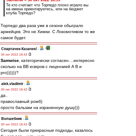
Те кто считает что Торпедо плохо играло вы
на имена ориентируетесь, или на бюджет
клуба Торпедо?
Торпедо два раза уже в сезоне обыграло
армейцев. Это не Химки. С Локомотивом то же
самое будет.
Спартачек-Казачек!
-
30 окт 2022 18:43
Samwise
, категорически согласен....интересно
сколько на ВВ юзеров с лицензией А В и
pro))))))?
alek.vladimir
-
30 окт 2022 18:43
да..
православный ромб)
просто бальзам на израненную душу)))
Волшебник
-
30 окт 2022 18:43
Сегодня были прекрасные подходы, казалось