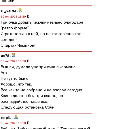
попили.
ЩукаСМ
-
30 окт 2022 18:29
Три очка добыты исключительно благодаря
"ретро форме".
Играть только в ней, но не так гавённо как
сегодня!
Спартак Чемпион!
as78
-
30 окт 2022 18:28
Вышли, думали уже три очка в кармане.
Ага.
Не тут то было.
Хорошо, что так.
Все как то не собрано и не впопад сегодня.
Квинс должен был три класть, но
распиздяйство наше все...
Следующая остановка Сочи.
terpila
-
30 окт 2022 18:28
Забыли. Забыли старый мем: " Торпедо самый