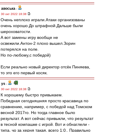
авоська
-
30 окт 2022 18:38
Очень неплохо играли.Атаки организованы
очень хорошо.До штрафной.Дальше были
шероховатости.
А вот замены игру вообще не
освежили.Антон-2 плохо вышел.Зорин
потерялся на поле.
Но по-любому,c победой)
Если реально новый директор отсёк Пиняева,
то это его первый косяк.
ys
-
30 окт 2022 18:38
К хорошему быстро привыкаем.
Победная сегодняшняя просто красавица по
сравнению, например, с победой над Томском
весной 2017го. Но тогда главное было
результат. А вот сейчас привыкли, что результат
в тесной компашке с игрой. Вот и обнаглели -
типа, чо за херня такая, всего 1:0.. Правильно