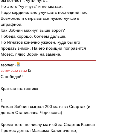
бы вот-вот .. чуть- чуть ...
Но этого "чут-чуть" и не хватает.
Надо кардинально улучшать последний пас.
Возможно и открываться нужно лучше в
штрафной.
Как Зобнин махнул выше ворот?
Победа хорошо, болеем дальше.
Но Игнатов конечно ужасен, куда бы его
продать зимой. На его позиции поправится
Мозес, плюс Зорин на замене.
teorver
-
30 окт 2022 18:42
С победой!
Краткая статистика.
1.
Роман Зобнин сыграл 200 матч за Спартак (и
догнал Станислава Черчесова).
Кроме того, по числу матчей за Спартак Квинси
Промес догнал Максима Калиниченко,