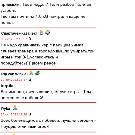
привыкли. Так и надо. И Гиля разбор полетов
устроит.
Где там почти на 4.0 xG наиграли ваще не
понял.
Спартачек-Казачек!
-
30 окт 2022 18:37
Не надо сравнивать хер с пальцем.химки
сливает тренера а торпедо вышло умирать.три
игры и три 0-1.успакойтесь и
порадуйтесь)))))всем peace
Rip van Winkle
-
30 окт 2022 18:37
terpila
,
Вот именно, очень вязкие, тягучие игры.. Тем
не менее, с победой!
Ryka
-
30 окт 2022 18:36
Всех болельщиков с победой, лучший сегодня -
Пруцев, отличный игрок!