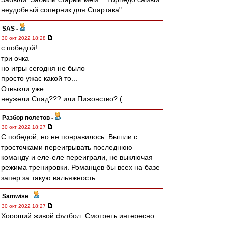
неудобный соперник для Спартака".
SAS
-
30 окт 2022 18:28
с победой!
три очка
но игры сегодня не было
просто ужас какой то...
Отвыкли уже....
неужели Спад??? или Пижонство? (
Разбор полетов
-
30 окт 2022 18:27
С победой, но не понравилось. Вышли с
тросточками переигрывать последнюю
команду и еле-еле переиграли, не выключая
режима тренировки. Романцев бы всех на базе
запер за такую вальяжность.
Samwise
-
30 окт 2022 18:27
Хороший живой футбол. Смотреть интересно.
С реализацией проблемы, но они отчасти