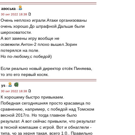
авоська
-
30 окт 2022 18:38
Очень неплохо играли.Атаки организованы
очень хорошо.До штрафной.Дальше были
шероховатости.
А вот замены игру вообще не
освежили.Антон-2 плохо вышел.Зорин
потерялся на поле.
Но по-любому,c победой)
Если реально новый директор отсёк Пиняева,
то это его первый косяк.
ys
-
30 окт 2022 18:38
К хорошему быстро привыкаем.
Победная сегодняшняя просто красавица по
сравнению, например, с победой над Томском
весной 2017го. Но тогда главное было
результат. А вот сейчас привыкли, что результат
в тесной компашке с игрой. Вот и обнаглели -
типа, чо за херня такая, всего 1:0.. Правильно