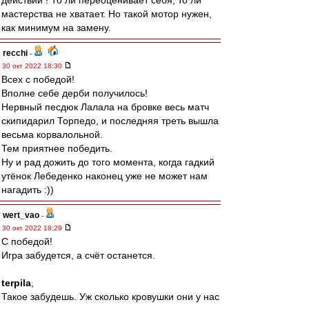
действий ! То ли переоценивает себя, то ли
мастерства не хватает. Но такой мотор нужен,
как минимум на замену.
recchi
-
30 окт 2022 18:30
Всех с победой!
Вполне себе дерби получилось!
Нервный песдюк Лалала на бровке весь матч
скипидарил Торпедо, и последняя треть вышла
весьма корвалольной.
Тем приятнее победить.
Ну и рад дожить до того момента, когда гадкий
утёнок Лебеденко наконец уже не может нам
нагадить :))
wert_vao
-
30 окт 2022 18:29
С победой!
Игра забудется, а счёт останется.
terpila
,
Такое забудешь. Уж сколько кровушки они у нас