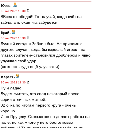
Юрис
-
30 окт 2022 18:30
ВВсех с победой! Тот случай, когда счёт на
табло, а плохая ига забудется
Край
-
30 окт 2022 18:30
Лучший сегодня Зобнин был. Не припомню
другого случая, когда бы взрослый игрок --на
глазах зрителей--становился дриблёром и явно
улучшал свой удар.
(хотя есть куда ещё улучшать))
Kapers
-
30 окт 2022 18:30
Ну и ладно.
Будем считать, что спад некоторый после
серии отличных матчей.
32 очка по итогам первого круга - очень
хорошо.
И по Пруцеву. Сколько же он делает работы на
поле, но как много у него бестолковых