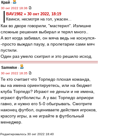
Край
-
30 окт 2022 18:36
BAV1982 » 30 окт 2022, 18:19
Квинси, несмотря на гол, ужасен...
Как во дворе говорили, "мастерил". Излишне
сложные решения выбирал и терял много..
А вот когда забивал, он мяча ведь не коснулся-
-просто выждал паузу, а пролетарии сами мяч
пустили.
Один раз умело схитрил и это решило исход.
Samwise
-
30 окт 2022 18:35
Те кто считает что Торпедо плохая команда,
вы на имена ориентируетесь, или на бюджет
клуба Торпедо? Играют не деньги и не имена,
играют футболисты. А у вас Торпедо априори
гавно, и нужно его 5-0 обыгрывать. Смотрите
наконец футбол, оцениваете действия игроков,
красоту игры, а не играйте в футбольный
менеджер.
Редактировалось 30 окт 2022 18:40