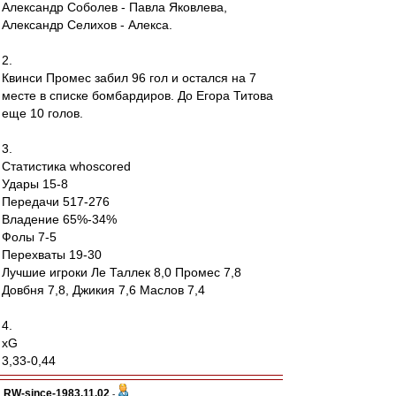
Александр Соболев - Павла Яковлева,
Александр Селихов - Алекса.
2.
Квинси Промес забил 96 гол и остался на 7
месте в списке бомбардиров. До Егора Титова
еще 10 голов.
3.
Статистика whoscored
Удары 15-8
Передачи 517-276
Владение 65%-34%
Фолы 7-5
Перехваты 19-30
Лучшие игроки Ле Таллек 8,0 Промес 7,8
Довбня 7,8, Джикия 7,6 Маслов 7,4
4.
xG
3,33-0,44
RW-since-1983.11.02
-