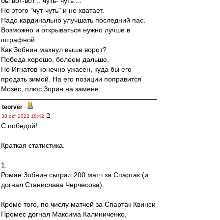
бы вот-вот .. чуть- чуть ...
Но этого "чут-чуть" и не хватает.
Надо кардинально улучшать последний пас.
Возможно и открываться нужно лучше в
штрафной.
Как Зобнин махнул выше ворот?
Победа хорошо, болеем дальше.
Но Игнатов конечно ужасен, куда бы его
продать зимой. На его позиции поправится
Мозес, плюс Зорин на замене.
teorver
-
30 окт 2022 18:42
С победой!
Краткая статистика.
1.
Роман Зобнин сыграл 200 матч за Спартак (и
догнал Станислава Черчесова).
Кроме того, по числу матчей за Спартак Квинси
Промес догнал Максима Калиниченко,