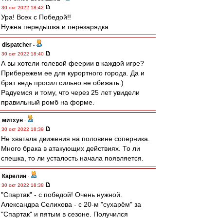
30 окт 2022 18:42
Ура! Всех с Победой!!
Нужна передышка и перезарядка
dispatcher
-
30 окт 2022 18:40
А вы хотели голевой феерии в каждой игре?
Прибережем ее для курортного города. Да и
брат ведь просил сильно не обижать.)
Радуемся и тому, что через 25 лет увидели
правильный ромб на форме.
митхун
-
30 окт 2022 18:39
Не хватала движения на половине соперника.
Много брака в атакующих действиях. То ли
спешка, то ли усталость начала появляется.
Карелин
-
30 окт 2022 18:38
"Спартак" - с победой! Очень нужной.
Александра Селихова - с 20-м "сухарём" за
"Спартак" и пятым в сезоне. Получился