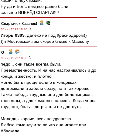
какой-то неуклюжий.
Ну да и Бог с ним,всё равно были
сильнее.ВПЕРЁД СПАРТАК!!!
Спартачек-Казачек!
-
30 окт 2022 18:30
Игорь 0309
, далеко не под Краснодаром))
))п Мостовской.там скорее ближе к Майкопу
Q_
-
30 окт 2022 18:30
педо .. они такие всегда были.
Преемственность. И на нас настраивались и до
конца, и жёстко, и плотно
могло быть проще если б в концовках
доигрывали и забили сразу, но и так хорошо.
Такие победы трудные они для болельщиков
тревожны, а для команды полезны. Когда через
труд, пот, боль .. догрызть и не дрогнуть.
Молодцы короче, всех поздравляю.
Люблю команду и то во что она играет при
Абаскале.