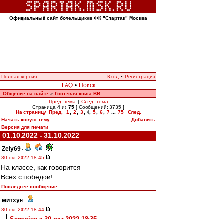
Официальный сайт болельщиков ФК "Спартак" Москва
Полная версия
Вход
•
Регистрация
FAQ
•
Поиск
Общение на сайте
Гостевая книга ВВ
»
Пред. тема
|
След. тема
Страница
4
из
75
[ Сообщений: 3735 ]
На страницу
Пред.
1
,
2
,
3
,
4
,
5
,
6
,
7
...
75
След.
Начать новую тему
Добавить
Версия для печати
01.10.2022 - 31.10.2022
Zely69
-
30 окт 2022 18:45
На классе, как говорится
Всех с победой!
Последнее сообщение
митхун
-
30 окт 2022 18:44
Samwise » 30 окт 2022 18:35