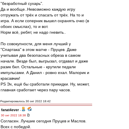
"безработный сухарь".
Да и вообще..Невозможно каждую игру
отгружать от трёх и спасать от трёх. На то и
игра. А если соперник вышел охранять очко (в
обоих смыслах), то и вот.
Норм всё, ребят, не надо гневить..
По совокупности, для меня лучший у
"Спартака" в этом матче - Пруцев. Даже
учитывая два безопасных обреза в самом
начале. Везде был, выгрызал, отдавал и даже
разик бил. Остальные - крутили педали
импульсами. А Данил - ровно ехал. Малорик и
красавчик!
PS Эх, ещё бы сработали прикидки. Ну, может,
главная сработает через пару часов.
Редактировалось 30 окт 2022 18:42
fanat4ever
-
30 окт 2022 18:38
Согласен. Лучшие сегодня Пруцев и Маслов.
Всех с победой.