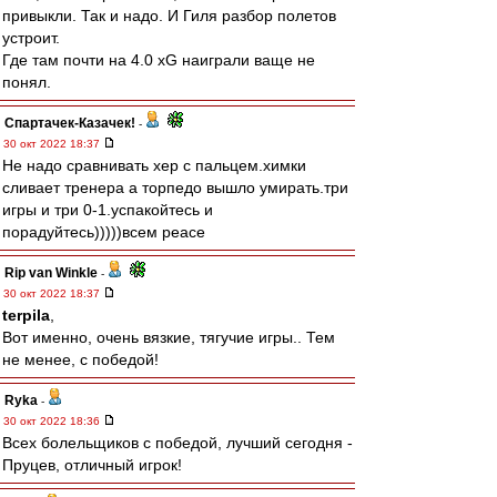
привыкли. Так и надо. И Гиля разбор полетов
устроит.
Где там почти на 4.0 xG наиграли ваще не
понял.
Спартачек-Казачек!
-
30 окт 2022 18:37
Не надо сравнивать хер с пальцем.химки
сливает тренера а торпедо вышло умирать.три
игры и три 0-1.успакойтесь и
порадуйтесь)))))всем peace
Rip van Winkle
-
30 окт 2022 18:37
terpila
,
Вот именно, очень вязкие, тягучие игры.. Тем
не менее, с победой!
Ryka
-
30 окт 2022 18:36
Всех болельщиков с победой, лучший сегодня -
Пруцев, отличный игрок!