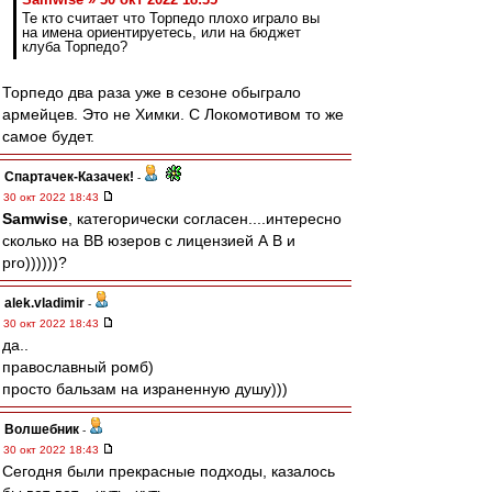
Те кто считает что Торпедо плохо играло вы
на имена ориентируетесь, или на бюджет
клуба Торпедо?
Торпедо два раза уже в сезоне обыграло
армейцев. Это не Химки. С Локомотивом то же
самое будет.
Спартачек-Казачек!
-
30 окт 2022 18:43
Samwise
, категорически согласен....интересно
сколько на ВВ юзеров с лицензией А В и
pro))))))?
alek.vladimir
-
30 окт 2022 18:43
да..
православный ромб)
просто бальзам на израненную душу)))
Волшебник
-
30 окт 2022 18:43
Сегодня были прекрасные подходы, казалось