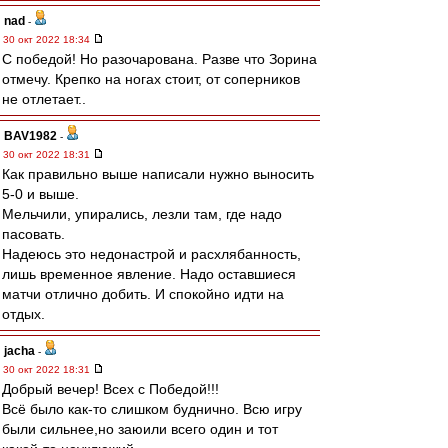
nad
-
30 окт 2022 18:34
С победой! Но разочарована. Разве что Зорина
отмечу. Крепко на ногах стоит, от соперников
не отлетает..
BAV1982
-
30 окт 2022 18:31
Как правильно выше написали нужно выносить
5-0 и выше.
Мельчили, упирались, лезли там, где надо
пасовать.
Надеюсь это недонастрой и расхлябанность,
лишь временное явление. Надо оставшиеся
матчи отлично добить. И спокойно идти на
отдых.
jacha
-
30 окт 2022 18:31
Добрый вечер! Всех с Победой!!!
Всё было как-то слишком буднично. Всю игру
были сильнее,но заюили всего один и тот