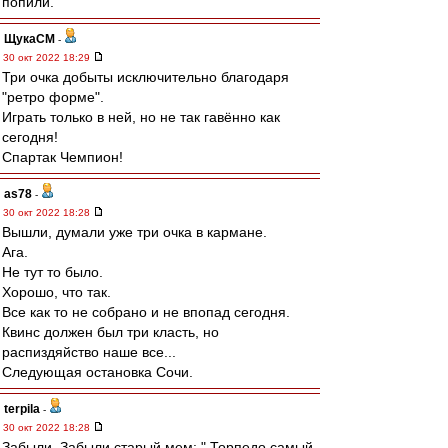
попили.
ЩукаСМ
-
30 окт 2022 18:29
Три очка добыты исключительно благодаря
"ретро форме".
Играть только в ней, но не так гавённо как
сегодня!
Спартак Чемпион!
as78
-
30 окт 2022 18:28
Вышли, думали уже три очка в кармане.
Ага.
Не тут то было.
Хорошо, что так.
Все как то не собрано и не впопад сегодня.
Квинс должен был три класть, но
распиздяйство наше все...
Следующая остановка Сочи.
terpila
-
30 окт 2022 18:28
Забыли. Забыли старый мем: " Торпедо самый