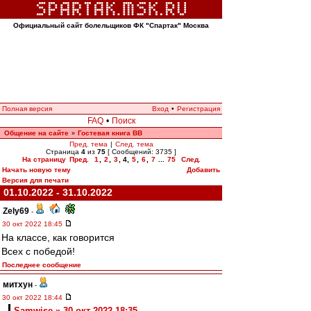
Официальный сайт болельщиков ФК "Спартак" Москва
Полная версия
Вход
•
Регистрация
FAQ
•
Поиск
Общение на сайте
Гостевая книга ВВ
»
Пред. тема
|
След. тема
Страница
4
из
75
[ Сообщений: 3735 ]
На страницу
Пред.
1
,
2
,
3
,
4
,
5
,
6
,
7
...
75
След.
Начать новую тему
Добавить
Версия для печати
01.10.2022 - 31.10.2022
Zely69
-
30 окт 2022 18:45
На классе, как говорится
Всех с победой!
Последнее сообщение
митхун
-
30 окт 2022 18:44
Samwise » 30 окт 2022 18:35