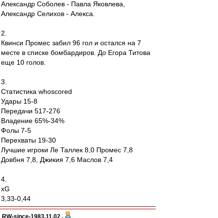
Александр Соболев - Павла Яковлева,
Александр Селихов - Алекса.
2.
Квинси Промес забил 96 гол и остался на 7
месте в списке бомбардиров. До Егора Титова
еще 10 голов.
3.
Статистика whoscored
Удары 15-8
Передачи 517-276
Владение 65%-34%
Фолы 7-5
Перехваты 19-30
Лучшие игроки Ле Таллек 8,0 Промес 7,8
Довбня 7,8, Джикия 7,6 Маслов 7,4
4.
xG
3,33-0,44
RW-since-1983.11.02
-