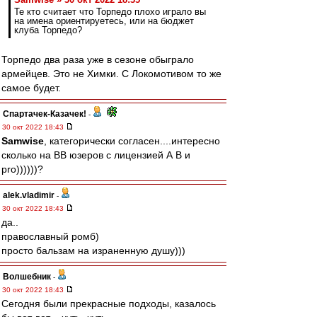
Те кто считает что Торпедо плохо играло вы
на имена ориентируетесь, или на бюджет
клуба Торпедо?
Торпедо два раза уже в сезоне обыграло
армейцев. Это не Химки. С Локомотивом то же
самое будет.
Спартачек-Казачек!
-
30 окт 2022 18:43
Samwise
, категорически согласен....интересно
сколько на ВВ юзеров с лицензией А В и
pro))))))?
alek.vladimir
-
30 окт 2022 18:43
да..
православный ромб)
просто бальзам на израненную душу)))
Волшебник
-
30 окт 2022 18:43
Сегодня были прекрасные подходы, казалось