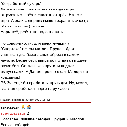
"безработный сухарь".
Да и вообще..Невозможно каждую игру
отгружать от трёх и спасать от трёх. На то и
игра. А если соперник вышел охранять очко (в
обоих смыслах), то и вот.
Норм всё, ребят, не надо гневить..
По совокупности, для меня лучший у
"Спартака" в этом матче - Пруцев. Даже
учитывая два безопасных обреза в самом
начале. Везде был, выгрызал, отдавал и даже
разик бил. Остальные - крутили педали
импульсами. А Данил - ровно ехал. Малорик и
красавчик!
PS Эх, ещё бы сработали прикидки. Ну, может,
главная сработает через пару часов.
Редактировалось 30 окт 2022 18:42
fanat4ever
-
30 окт 2022 18:38
Согласен. Лучшие сегодня Пруцев и Маслов.
Всех с победой.