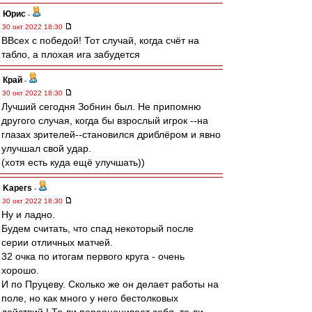
Юрис
-
30 окт 2022 18:30
ВВсех с победой! Тот случай, когда счёт на
табло, а плохая ига забудется
Край
-
30 окт 2022 18:30
Лучший сегодня Зобнин был. Не припомню
другого случая, когда бы взрослый игрок --на
глазах зрителей--становился дриблёром и явно
улучшал свой удар.
(хотя есть куда ещё улучшать))
Kapers
-
30 окт 2022 18:30
Ну и ладно.
Будем считать, что спад некоторый после
серии отличных матчей.
32 очка по итогам первого круга - очень
хорошо.
И по Пруцеву. Сколько же он делает работы на
поле, но как много у него бестолковых