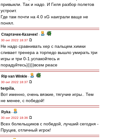
привыкли. Так и надо. И Гиля разбор полетов
устроит.
Где там почти на 4.0 xG наиграли ваще не
понял.
Спартачек-Казачек!
-
30 окт 2022 18:37
Не надо сравнивать хер с пальцем.химки
сливает тренера а торпедо вышло умирать.три
игры и три 0-1.успакойтесь и
порадуйтесь)))))всем peace
Rip van Winkle
-
30 окт 2022 18:37
terpila
,
Вот именно, очень вязкие, тягучие игры.. Тем
не менее, с победой!
Ryka
-
30 окт 2022 18:36
Всех болельщиков с победой, лучший сегодня -
Пруцев, отличный игрок!