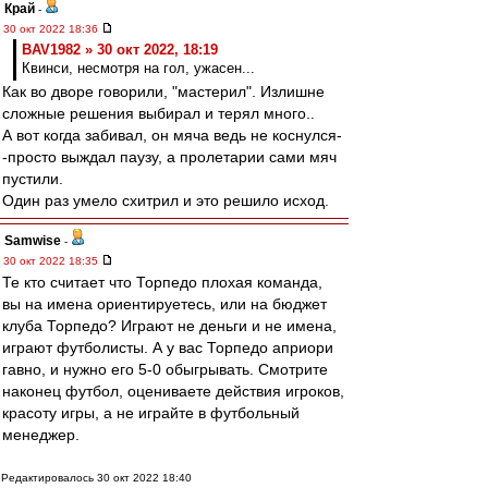
Край
-
30 окт 2022 18:36
BAV1982 » 30 окт 2022, 18:19
Квинси, несмотря на гол, ужасен...
Как во дворе говорили, "мастерил". Излишне
сложные решения выбирал и терял много..
А вот когда забивал, он мяча ведь не коснулся-
-просто выждал паузу, а пролетарии сами мяч
пустили.
Один раз умело схитрил и это решило исход.
Samwise
-
30 окт 2022 18:35
Те кто считает что Торпедо плохая команда,
вы на имена ориентируетесь, или на бюджет
клуба Торпедо? Играют не деньги и не имена,
играют футболисты. А у вас Торпедо априори
гавно, и нужно его 5-0 обыгрывать. Смотрите
наконец футбол, оцениваете действия игроков,
красоту игры, а не играйте в футбольный
менеджер.
Редактировалось 30 окт 2022 18:40