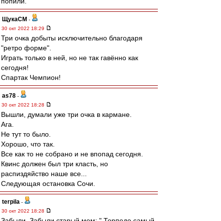
попили.
ЩукаСМ
-
30 окт 2022 18:29
Три очка добыты исключительно благодаря
"ретро форме".
Играть только в ней, но не так гавённо как
сегодня!
Спартак Чемпион!
as78
-
30 окт 2022 18:28
Вышли, думали уже три очка в кармане.
Ага.
Не тут то было.
Хорошо, что так.
Все как то не собрано и не впопад сегодня.
Квинс должен был три класть, но
распиздяйство наше все...
Следующая остановка Сочи.
terpila
-
30 окт 2022 18:28
Забыли. Забыли старый мем: " Торпедо самый