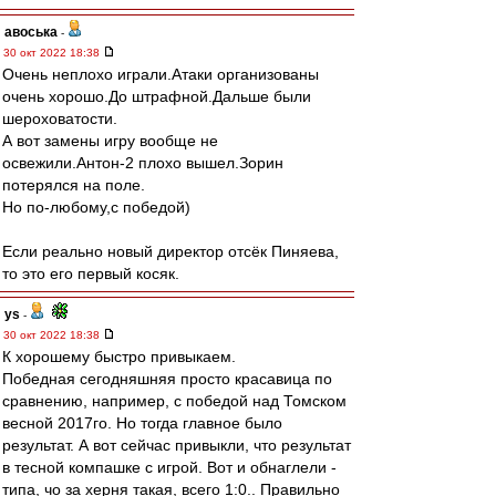
авоська
-
30 окт 2022 18:38
Очень неплохо играли.Атаки организованы
очень хорошо.До штрафной.Дальше были
шероховатости.
А вот замены игру вообще не
освежили.Антон-2 плохо вышел.Зорин
потерялся на поле.
Но по-любому,c победой)
Если реально новый директор отсёк Пиняева,
то это его первый косяк.
ys
-
30 окт 2022 18:38
К хорошему быстро привыкаем.
Победная сегодняшняя просто красавица по
сравнению, например, с победой над Томском
весной 2017го. Но тогда главное было
результат. А вот сейчас привыкли, что результат
в тесной компашке с игрой. Вот и обнаглели -
типа, чо за херня такая, всего 1:0.. Правильно