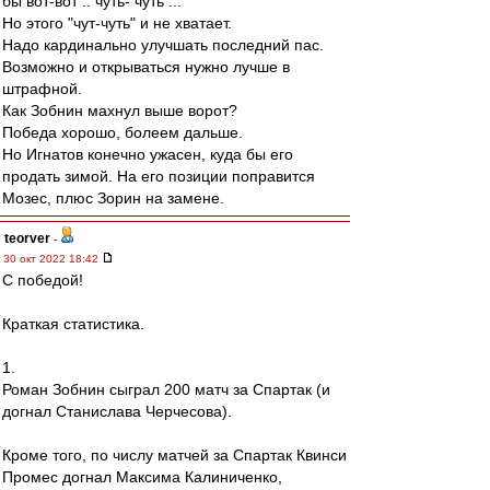
бы вот-вот .. чуть- чуть ...
Но этого "чут-чуть" и не хватает.
Надо кардинально улучшать последний пас.
Возможно и открываться нужно лучше в
штрафной.
Как Зобнин махнул выше ворот?
Победа хорошо, болеем дальше.
Но Игнатов конечно ужасен, куда бы его
продать зимой. На его позиции поправится
Мозес, плюс Зорин на замене.
teorver
-
30 окт 2022 18:42
С победой!
Краткая статистика.
1.
Роман Зобнин сыграл 200 матч за Спартак (и
догнал Станислава Черчесова).
Кроме того, по числу матчей за Спартак Квинси
Промес догнал Максима Калиниченко,