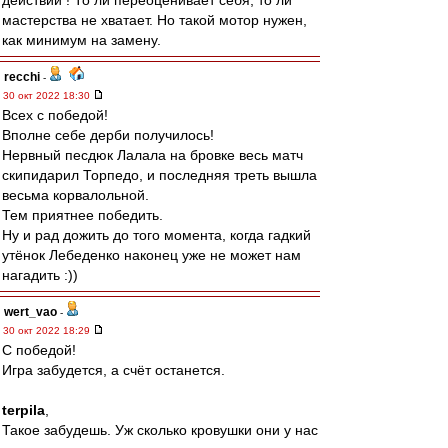
действий ! То ли переоценивает себя, то ли
мастерства не хватает. Но такой мотор нужен,
как минимум на замену.
recchi
-
30 окт 2022 18:30
Всех с победой!
Вполне себе дерби получилось!
Нервный песдюк Лалала на бровке весь матч
скипидарил Торпедо, и последняя треть вышла
весьма корвалольной.
Тем приятнее победить.
Ну и рад дожить до того момента, когда гадкий
утёнок Лебеденко наконец уже не может нам
нагадить :))
wert_vao
-
30 окт 2022 18:29
С победой!
Игра забудется, а счёт останется.
terpila
,
Такое забудешь. Уж сколько кровушки они у нас