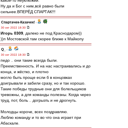
какой-то неуклюжий.
Ну да и Бог с ним,всё равно были
сильнее.ВПЕРЁД СПАРТАК!!!
Спартачек-Казачек!
-
30 окт 2022 18:30
Игорь 0309
, далеко не под Краснодаром))
))п Мостовской.там скорее ближе к Майкопу
Q_
-
30 окт 2022 18:30
педо .. они такие всегда были.
Преемственность. И на нас настраивались и до
конца, и жёстко, и плотно
могло быть проще если б в концовках
доигрывали и забили сразу, но и так хорошо.
Такие победы трудные они для болельщиков
тревожны, а для команды полезны. Когда через
труд, пот, боль .. догрызть и не дрогнуть.
Молодцы короче, всех поздравляю.
Люблю команду и то во что она играет при
Абаскале.