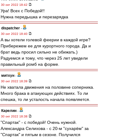
30 окт 2022 18:42
Ура! Всех с Победой!!
Нужна передышка и перезарядка
dispatcher
-
30 окт 2022 18:40
А вы хотели голевой феерии в каждой игре?
Прибережем ее для курортного города. Да и
брат ведь просил сильно не обижать.)
Радуемся и тому, что через 25 лет увидели
правильный ромб на форме.
митхун
-
30 окт 2022 18:39
Не хватала движения на половине соперника.
Много брака в атакующих действиях. То ли
спешка, то ли усталость начала появляется.
Карелин
-
30 окт 2022 18:38
"Спартак" - с победой! Очень нужной.
Александра Селихова - с 20-м "сухарём" за
"Спартак" и пятым в сезоне. Получился