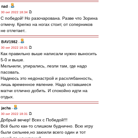
nad
-
30 окт 2022 18:34
С победой! Но разочарована. Разве что Зорина
отмечу. Крепко на ногах стоит, от соперников
не отлетает..
BAV1982
-
30 окт 2022 18:31
Как правильно выше написали нужно выносить
5-0 и выше.
Мельчили, упирались, лезли там, где надо
пасовать.
Надеюсь это недонастрой и расхлябанность,
лишь временное явление. Надо оставшиеся
матчи отлично добить. И спокойно идти на
отдых.
jacha
-
30 окт 2022 18:31
Добрый вечер! Всех с Победой!!!
Всё было как-то слишком буднично. Всю игру
были сильнее,но заюили всего один и тот