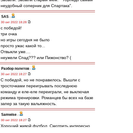
неудобный соперник для Спартака".
SAS
-
30 окт 2022 18:28
с победой!
три очка
но игры сегодня не было
просто ужас какой то...
Отвыкли уже....
неужели Спад??? или Пижонство? (
Разбор полетов
-
30 окт 2022 18:27
С победой, но не понравилось. Вышли с
тросточками переигрывать последнюю
команду и еле-еле переиграли, не выключая
режима тренировки. Романцев бы всех на базе
запер за такую вальяжность.
Samwise
-
30 окт 2022 18:27
Хороший живой футбол. Смотреть интересно.
С реализацией проблемы, но они отчасти