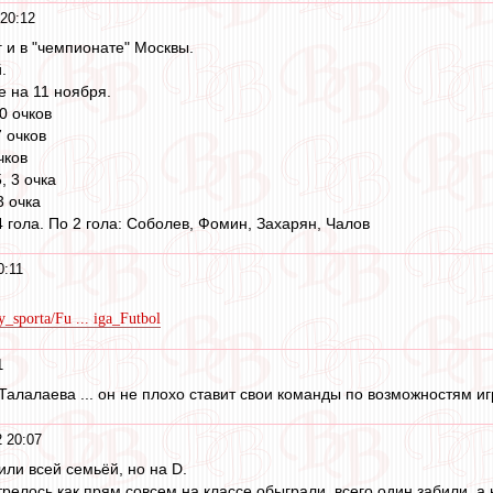
 20:12
 и в "чемпионате" Москвы.
.
е на 11 ноября.
0 очков
7 очков
чков
, 3 очка
3 очка
 гола. По 2 гола: Соболев, Фомин, Захарян, Чалов
0:11
y_sporta/Fu ... iga_Futbol
1
алалаева ... он не плохо ставит свои команды по возможностям игр
2 20:07
или всей семьёй, но на D.
релось как прям совсем на классе обыграли, всего один забили, а н