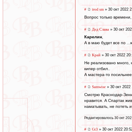
#
irod sm
» 30 окт 2022 2
Вопрос только времени, 
#
Дед Слава
» 30 окт 202
Карелин
,
А в маю будет все по ...ю. 
#
Край
» 30 окт 2022 20
Не реализовано много, 
кипер отбил..
А мастера-то посильнее
#
Samwise
» 30 окт 2022 
Смотрю Краснодар-Зенит.
нравится. А Спартак жи
наматывать, не потеть и
Редактировалось 30 окт 202
#
Gt3
» 30 окт 2022 20:5