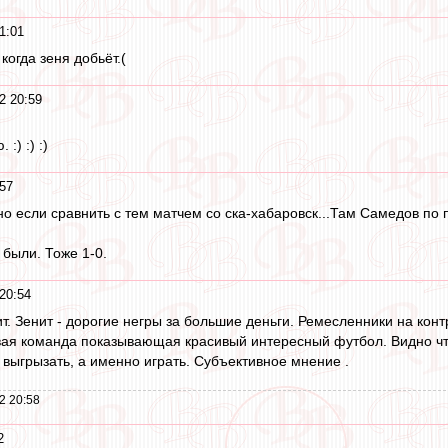
1:01
когда зеня добьёт.(
2 20:59
:) :) :)
:57
но если сравнить с тем матчем со ска-хабаровск...Там Самедов по 
 были. Тоже 1-0.
20:54
 Зенит - дорогие негры за большие деньги. Ремесленники на контр
вая команда показывающая красивый интересный футбол. Видно что
 выгрызать, а именно играть. Субъективное мнение .
2 20:58
2