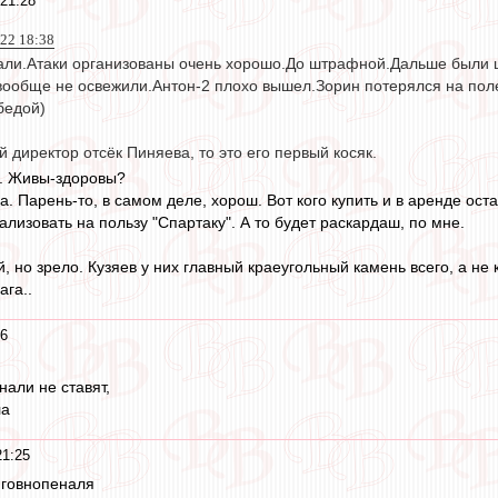
 21:28
022 18:38
али.Атаки организованы очень хорошо.До штрафной.Дальше были 
 вообще не освежили.Антон-2 плохо вышел.Зорин потерялся на пол
бедой)
 директор отсёк Пиняева, то это его первый косяк.
ю. Живы-здоровы?
а. Парень-то, в самом деле, хорош. Вот кого купить и в аренде ост
лизовать на пользу "Спартаку". А то будет раскардаш, по мне.
, но зрело. Кузяев у них главный краеугольный камень всего, а не 
ага..
26
нали не ставят,
ла
21:25
 говнопеналя