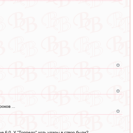
оков ...
е 6:0. У "Торпедо" хоть удары в створ были?