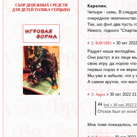
СБОР ДЕНЕЖНЫХ СРЕДСТВ
Карелин
,
ДЛЯ ДЕТЕЙ ТОЛИКА ГЕРЦЫНА
Читыре - семь. В следу
очередное чемпионство
Так, шо фнл два пусть гот
Никого, годного "Спарта
#
BAV1982
» 30 окт 2022
Радует наша молодёжь.
Они растут, в их лице 
свою игру, да порою что
первых порах я не вери
Мы уже и забыли, что у 
А самое крутое, что мат
#
Argos
» 30 окт 2022 21
brd » 30 окт 2022 
Отскок был от ноги
Мне тоже показалось, чт