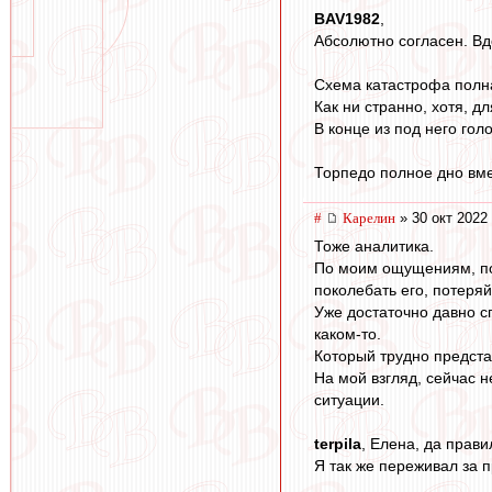
BAV1982
,
Абсолютно согласен. Вд
Схема катастрофа полная
Как ни странно, хотя, д
В конце из под него гол
Торпедо полное дно вме
#
Карелин
» 30 окт 2022
Тоже аналитика.
По моим ощущениям, под
поколебать его, потеряй
Уже достаточно давно с
каком-то.
Который трудно предста
На мой взгляд, сейчас н
ситуации.
terpila
, Елена, да прави
Я так же переживал за 