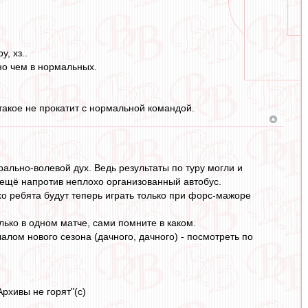
, хз..
чно чем в нормальных.
такое не прокатит с нормальной командой.
льно-волевой дух. Ведь результаты по туру могли и
ут ещё напротив неплохо организованный автобус.
о ребята будут теперь играть только при форс-мажоре
лько в одном матче, сами помните в каком.
чалом нового сезона (дачного, дачного) - посмотреть по
рхивы не горят"(с)