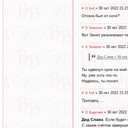
#
brd
» 30 окт 2022 21:2
Отскок был от ноги?
#
Samwise
» 30 окт 2022 
Вот Зенит реализовал пе
#
Summer
» 30 окт 2022 
Дед Слава » 30 окт
Ты сдвинул срок на май.
Ну, уже хоть что-то.
Надеюсь, ты понял.
#
brd
» 30 окт 2022 21:1
Трындец.....
#
Карелин
» 30 окт 2022
Дед Слава
, Если будет
С каким счётом заверши