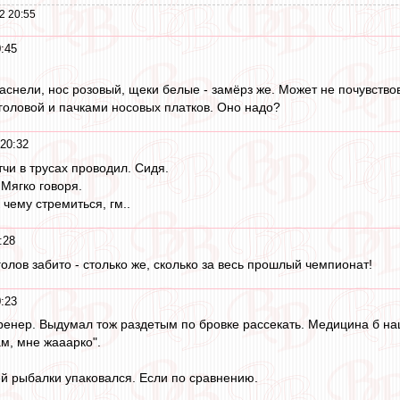
2 20:55
0:45
аснели, нос розовый, щеки белые - замёрз же. Может не почувствов
 головой и пачками носовых платков. Оно надо?
 20:32
тчи в трусах проводил. Сидя.
 Мягко говоря.
 чему стремиться, гм..
:28
 голов забито - столько же, сколько за весь прошлый чемпионат!
0:23
ренер. Выдумал тож раздетым по бровке рассекать. Медицина б наш
ам, мне жааарко".
ей рыбалки упаковался. Если по сравнению.