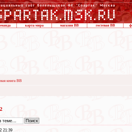
оманда
карта мира
магазин ВВ
гостевая ВВ
ф
вая книга ВВ
22
2 21:39