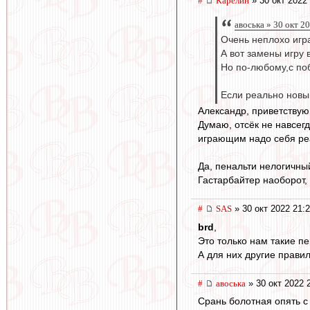
#
Карелин
» 30 окт 2022
авоська » 30 окт 2
Очень неплохо игр
А вот замены игру
Но по-любому,c по
Если реально новый
Александр, приветству
Думаю, отсёк не навсегд
играющим надо себя реа
Да, пенальти нелогичный
Гастарбайтер наоборот, 
#
SAS
» 30 окт 2022 21:
brd
,
Это только нам такие пе
А для них другие прави
#
авоська
» 30 окт 2022 
Срань болотная опять с