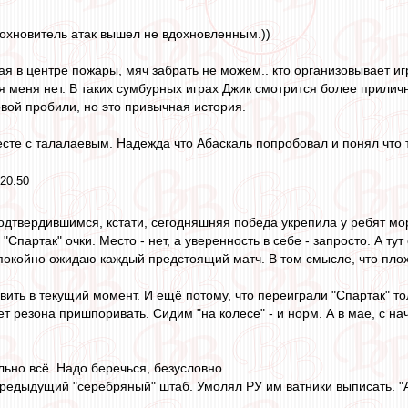
охновитель атак вышел не вдохновленным.))
 в центре пожары, мяч забрать не можем.. кто организовывает игру
ля меня нет. В таких сумбурных играх Джик смотрится более прили
овой пробили, но это привычная история.
сте с талалаевым. Надежда что Абаскаль попробовал и понял что 
 20:50
твердившимся, кстати, сегодняшняя победа укрепила у ребят мора
 "Спартак" очки. Место - нет, а уверенность в себе - запросто. А т
покойно ожидаю каждый предстоящий матч. В том смысле, что плох
вить в текущий момент. И ещё потому, что переиграли "Спартак" то
ет резона пришпоривать. Сидим "на колесе" - и норм. А в мае, с на
льно всё. Надо беречься, безусловно.
предыдущий "серебряный" штаб. Умолял РУ им ватники выписать. "А