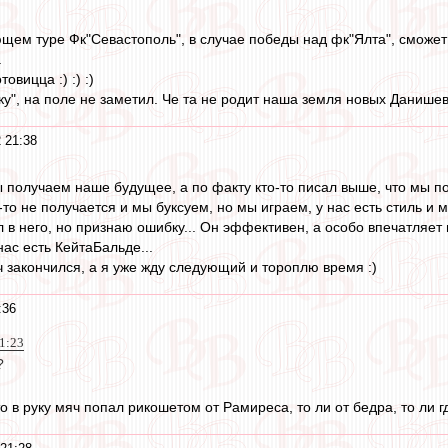
ющем туре Фк"Севастополь", в случае победы над фк"Ялта", сможет
.
овицца :) :) :)
ку", на поле не заметил. Че та не родит наша земля новых Данишевск
 21:38
мы получаем наше будущее, а по факту кто-то писал выше, что мы п
-то не получается и мы буксуем, но мы играем, у нас есть стиль и
л в него, но признаю ошибку... Он эффективен, а особо впечатляет
нас есть КейтаБальде...
ч закончился, а я уже жду следующий и тороплю время :)
:36
21:23
?
о в руку мяч попал рикошетом от Рамиреса, то ли от бедра, то ли г