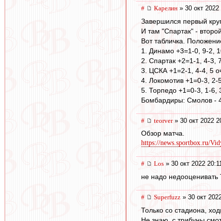
#
Карелин
» 30 окт 2022
Завершился первый круг
И там "Спартак" - второй
Вот табличка. Положени
1. Динамо +3=1-0, 9-2, 1
2. Спартак +2=1-1, 4-3, 
3. ЦСКА +1=2-1, 4-4, 5 о
4. Локомотив +1=0-3, 2-5
5. Торпедо +1=0-3, 1-6, 
Бомбардиры: Смолов - 4
#
teorver
» 30 окт 2022 2
Обзор матча.
https://news.sportbox.ru/Vid
#
Los
» 30 окт 2022 20:1
не надо недооценивать Т
#
Superfuzz
» 30 окт 202
Только со стадиона, ход
Не знаю, с трибуны смот