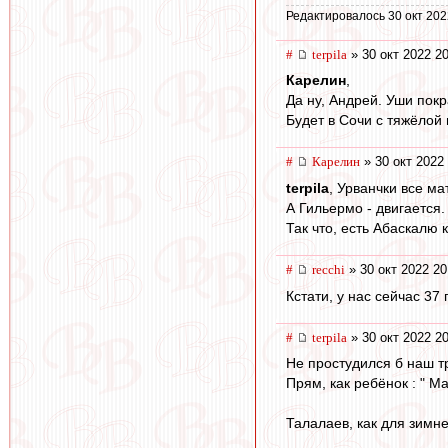
Редактировалось 30 окт 202
#
terpila
» 30 окт 2022 2
Карелин
,
Да ну, Андрей. Уши покр
Будет в Сочи с тяжёлой
#
Карелин
» 30 окт 2022
terpila
, Урванчки все ма
А Гильермо - двигается.
Так что, есть Абаскалю к
#
recchi
» 30 окт 2022 20
Кстати, у нас сейчас 37
#
terpila
» 30 окт 2022 2
Не простудился б наш т
Прям, как ребёнок : " М
Талалаев, как для зимн