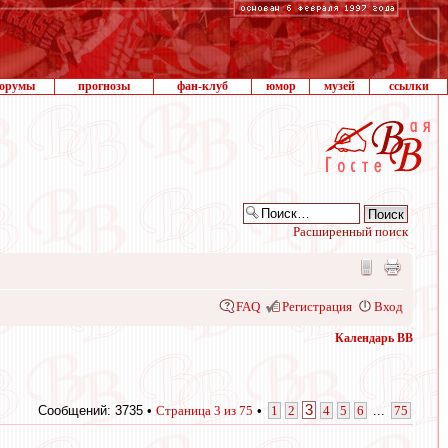
орумы
прогнозы
фан-клуб
юмор
музей
ссылки
Расширенный поиск
FAQ
Регистрация
Вход
Календарь ВВ
3
Сообщений: 3735 •
Страница
3
из
75
•
1
2
4
5
6
...
75