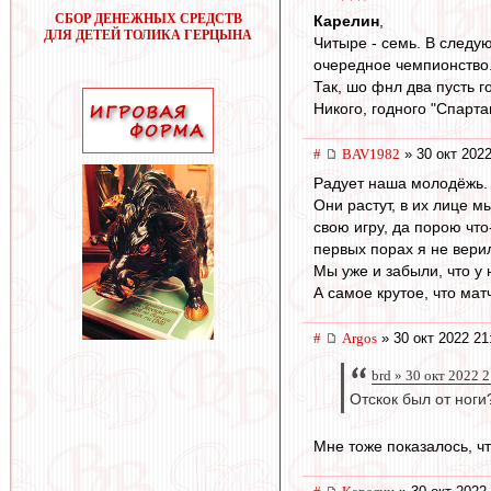
СБОР ДЕНЕЖНЫХ СРЕДСТВ
Карелин
,
ДЛЯ ДЕТЕЙ ТОЛИКА ГЕРЦЫНА
Читыре - семь. В следу
очередное чемпионство
Так, шо фнл два пусть гот
Никого, годного "Спарта
#
BAV1982
» 30 окт 2022
Радует наша молодёжь.
Они растут, в их лице 
свою игру, да порою что
первых порах я не вери
Мы уже и забыли, что у 
А самое крутое, что мат
#
Argos
» 30 окт 2022 21
brd » 30 окт 2022 
Отскок был от ноги
Мне тоже показалось, чт