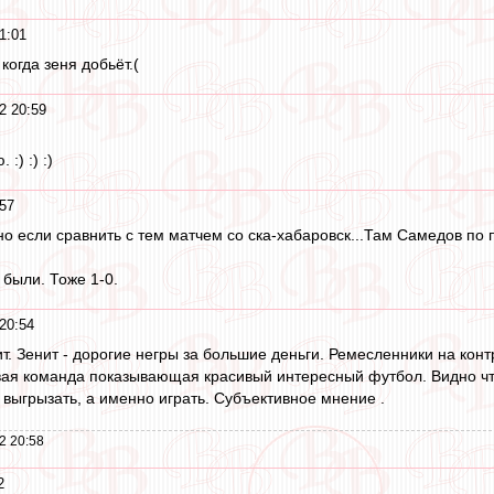
1:01
когда зеня добьёт.(
2 20:59
:) :) :)
:57
но если сравнить с тем матчем со ска-хабаровск...Там Самедов по 
 были. Тоже 1-0.
20:54
 Зенит - дорогие негры за большие деньги. Ремесленники на контр
вая команда показывающая красивый интересный футбол. Видно что
 выгрызать, а именно играть. Субъективное мнение .
2 20:58
2