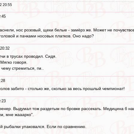
2 20:55
0:45
аснели, нос розовый, щеки белые - замёрз же. Может не почувствов
 головой и пачками носовых платков. Оно надо?
 20:32
тчи в трусах проводил. Сидя.
 Мягко говоря.
 чему стремиться, гм..
:28
 голов забито - столько же, сколько за весь прошлый чемпионат!
0:23
ренер. Выдумал тож раздетым по бровке рассекать. Медицина б наш
ам, мне жааарко".
ей рыбалки упаковался. Если по сравнению.