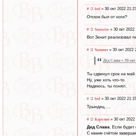
#
brd
» 30 окт 2022 21:2
Отскок был от ноги?
#
Samwise
» 30 окт 2022 
Вот Зенит реализовал пе
#
Summer
» 30 окт 2022 
Дед Слава » 30 окт
Ты сдвинул срок на май.
Ну, уже хоть что-то.
Надеюсь, ты понял.
#
brd
» 30 окт 2022 21:1
Трындец.....
#
Карелин
» 30 окт 2022
Дед Слава
, Если будет
С каким счётом заверши