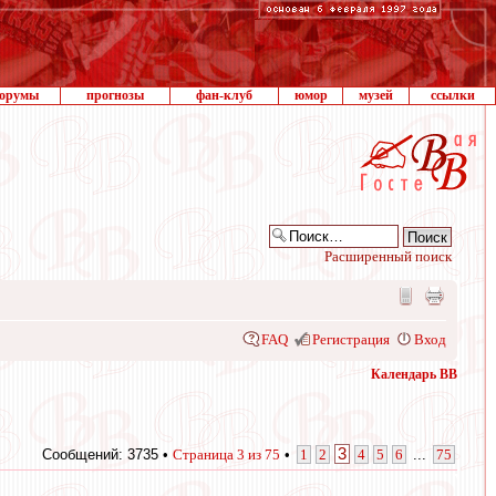
орумы
прогнозы
фан-клуб
юмор
музей
ссылки
Расширенный поиск
FAQ
Регистрация
Вход
Календарь ВВ
3
Сообщений: 3735 •
Страница
3
из
75
•
1
2
4
5
6
...
75