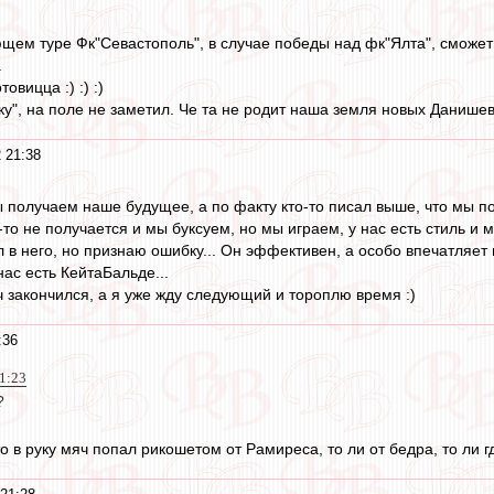
ющем туре Фк"Севастополь", в случае победы над фк"Ялта", сможет
.
овицца :) :) :)
ку", на поле не заметил. Че та не родит наша земля новых Данишевск
 21:38
мы получаем наше будущее, а по факту кто-то писал выше, что мы п
-то не получается и мы буксуем, но мы играем, у нас есть стиль и
л в него, но признаю ошибку... Он эффективен, а особо впечатляет
нас есть КейтаБальде...
ч закончился, а я уже жду следующий и тороплю время :)
:36
21:23
?
о в руку мяч попал рикошетом от Рамиреса, то ли от бедра, то ли г