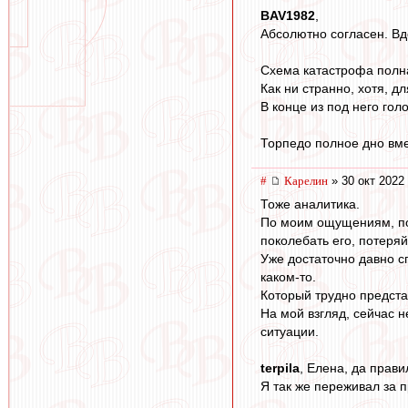
BAV1982
,
Абсолютно согласен. Вд
Схема катастрофа полная
Как ни странно, хотя, д
В конце из под него гол
Торпедо полное дно вме
#
Карелин
» 30 окт 2022
Тоже аналитика.
По моим ощущениям, под
поколебать его, потеряй
Уже достаточно давно с
каком-то.
Который трудно предста
На мой взгляд, сейчас н
ситуации.
terpila
, Елена, да прави
Я так же переживал за 