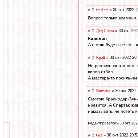
#
irod sm
» 30 окт 2022 2
Вопрос только времени, 
#
Дед Слава
» 30 окт 202
Карелин
,
А в маю будет все по ...ю. 
#
Край
» 30 окт 2022 20
Не реализовано много, 
кипер отбил..
А мастера-то посильнее
#
Samwise
» 30 окт 2022 
Смотрю Краснодар-Зенит.
нравится. А Спартак жи
наматывать, не потеть и
Редактировалось 30 окт 202
#
Gt3
» 30 окт 2022 20:5