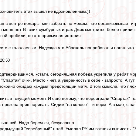
охновитель атак вышел не вдохновленным.))
 в центре пожары, мяч забрать не можем.. кто организовывает игру
ля меня нет. В таких сумбурных играх Джик смотрится более прили
овой пробили, но это привычная история.
сте с талалаевым. Надежда что Абаскаль попробовал и понял что 
 20:50
твердившимся, кстати, сегодняшняя победа укрепила у ребят мора
 "Спартак" очки. Место - нет, а уверенность в себе - запросто. А т
покойно ожидаю каждый предстоящий матч. В том смысле, что плох
вить в текущий момент. И ещё потому, что переиграли "Спартак" то
ет резона пришпоривать. Сидим "на колесе" - и норм. А в мае, с на
льно всё. Надо беречься, безусловно.
предыдущий "серебряный" штаб. Умолял РУ им ватники выписать. "А