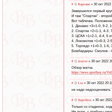
#
Карелин
» 30 окт 2022
Завершился первый круг
И там "Спартак" - второй
Вот табличка. Положени
1. Динамо +3=1-0, 9-2, 1
2. Спартак +2=1-1, 4-3, 
3. ЦСКА +1=2-1, 4-4, 5 о
4. Локомотив +1=0-3, 2-5
5. Торпедо +1=0-3, 1-6, 
Бомбардиры: Смолов - 4
#
teorver
» 30 окт 2022 2
Обзор матча.
https://news.sportbox.ru/Vid
#
Los
» 30 окт 2022 20:1
не надо недооценивать Т
#
Superfuzz
» 30 окт 202
Только со стадиона, ход
Не знаю, с трибуны смот