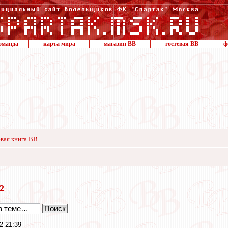
оманда
карта мира
магазин ВВ
гостевая ВВ
ф
вая книга ВВ
22
2 21:39