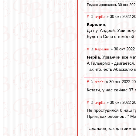
Редактировалось 30 окт 202
#
terpila
» 30 окт 2022 2
Карелин
,
Да ну, Андрей. Уши покр
Будет в Сочи с тяжёлой
#
Карелин
» 30 окт 2022
terpila
, Урванчки все ма
А Гильермо - двигается.
Так что, есть Абаскалю к
#
recchi
» 30 окт 2022 20
Кстати, у нас сейчас 37
#
terpila
» 30 окт 2022 2
Не простудился б наш т
Прям, как ребёнок : " М
Талалаев, как для зимн