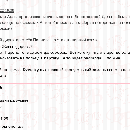
 21:28
022 18:38
али.Атаки организованы очень хорошо.До штрафной.Дальше были 
 вообще не освежили.Антон-2 плохо вышел.Зорин потерялся на пол
бедой)
 директор отсёк Пиняева, то это его первый косяк.
ю. Живы-здоровы?
а. Парень-то, в самом деле, хорош. Вот кого купить и в аренде ост
лизовать на пользу "Спартаку". А то будет раскардаш, по мне.
, но зрело. Кузяев у них главный краеугольный камень всего, а не 
ага..
26
нали не ставят,
ла
21:25
 говнопеналя