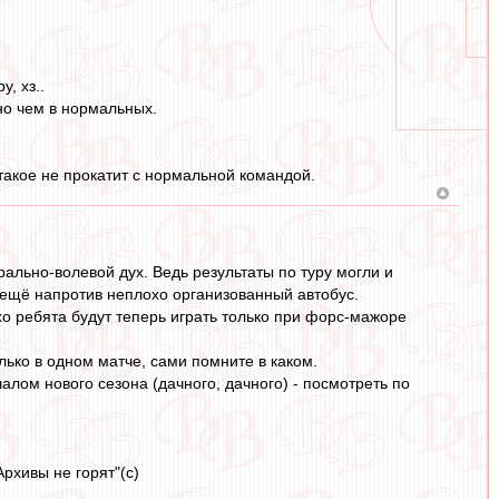
, хз..
чно чем в нормальных.
такое не прокатит с нормальной командой.
льно-волевой дух. Ведь результаты по туру могли и
ут ещё напротив неплохо организованный автобус.
о ребята будут теперь играть только при форс-мажоре
лько в одном матче, сами помните в каком.
чалом нового сезона (дачного, дачного) - посмотреть по
рхивы не горят"(с)