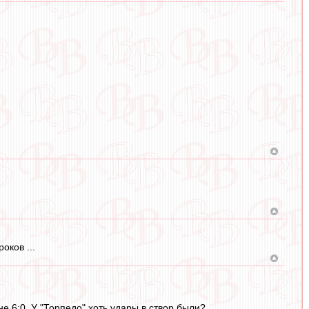
оков ...
е 6:0. У "Торпедо" хоть удары в створ были?