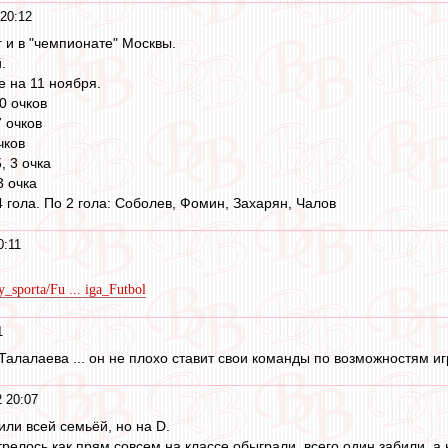
 20:12
 и в "чемпионате" Москвы.
.
е на 11 ноября.
0 очков
7 очков
чков
, 3 очка
3 очка
 гола. По 2 гола: Соболев, Фомин, Захарян, Чалов
0:11
y_sporta/Fu ... iga_Futbol
1
алалаева ... он не плохо ставит свои команды по возможностям игр
2 20:07
или всей семьёй, но на D.
релось как прям совсем на классе обыграли, всего один забили, а н