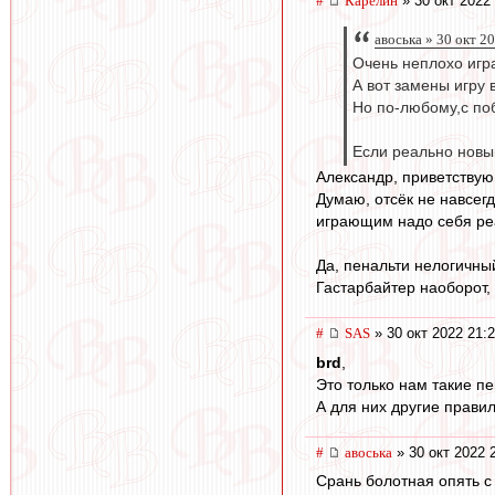
#
Карелин
» 30 окт 2022
авоська » 30 окт 2
Очень неплохо игр
А вот замены игру
Но по-любому,c по
Если реально новый
Александр, приветству
Думаю, отсёк не навсегд
играющим надо себя реа
Да, пенальти нелогичный
Гастарбайтер наоборот, 
#
SAS
» 30 окт 2022 21:
brd
,
Это только нам такие пе
А для них другие прави
#
авоська
» 30 окт 2022 
Срань болотная опять с