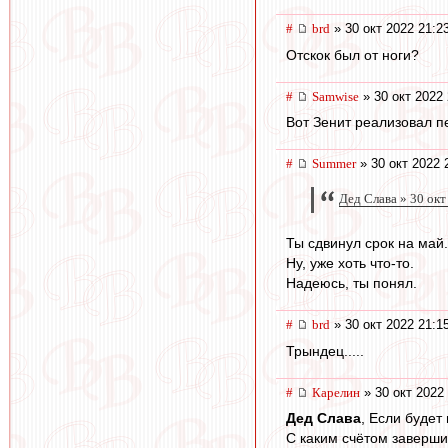
#
brd
» 30 окт 2022 21:2
Отскок был от ноги?
#
Samwise
» 30 окт 2022 
Вот Зенит реализовал пе
#
Summer
» 30 окт 2022 
Дед Слава » 30 окт
Ты сдвинул срок на май.
Ну, уже хоть что-то.
Надеюсь, ты понял.
#
brd
» 30 окт 2022 21:1
Трындец.....
#
Карелин
» 30 окт 2022
Дед Слава
, Если будет
С каким счётом заверши