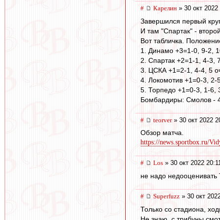
#
Карелин
» 30 окт 2022
Завершился первый круг
И там "Спартак" - второй
Вот табличка. Положени
1. Динамо +3=1-0, 9-2, 1
2. Спартак +2=1-1, 4-3, 
3. ЦСКА +1=2-1, 4-4, 5 о
4. Локомотив +1=0-3, 2-5
5. Торпедо +1=0-3, 1-6, 
Бомбардиры: Смолов - 4
#
teorver
» 30 окт 2022 2
Обзор матча.
https://news.sportbox.ru/Vid
#
Los
» 30 окт 2022 20:1
не надо недооценивать Т
#
Superfuzz
» 30 окт 202
Только со стадиона, ход
Не знаю, с трибуны смот