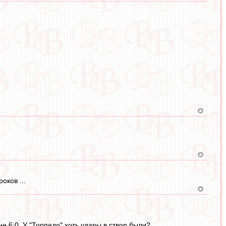
оков ...
е 6:0. У "Торпедо" хоть удары в створ были?