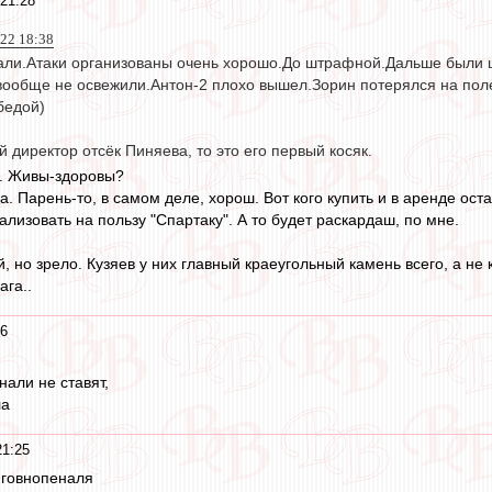
 21:28
022 18:38
али.Атаки организованы очень хорошо.До штрафной.Дальше были 
 вообще не освежили.Антон-2 плохо вышел.Зорин потерялся на пол
бедой)
 директор отсёк Пиняева, то это его первый косяк.
ю. Живы-здоровы?
а. Парень-то, в самом деле, хорош. Вот кого купить и в аренде ост
лизовать на пользу "Спартаку". А то будет раскардаш, по мне.
, но зрело. Кузяев у них главный краеугольный камень всего, а не 
ага..
26
нали не ставят,
ла
21:25
 говнопеналя