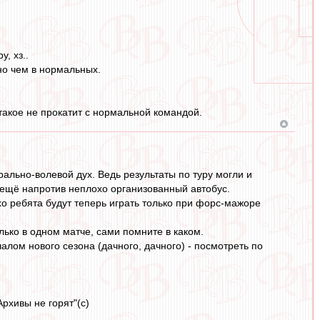
, хз..
чно чем в нормальных.
такое не прокатит с нормальной командой.
льно-волевой дух. Ведь результаты по туру могли и
ут ещё напротив неплохо организованный автобус.
о ребята будут теперь играть только при форс-мажоре
лько в одном матче, сами помните в каком.
чалом нового сезона (дачного, дачного) - посмотреть по
рхивы не горят"(с)