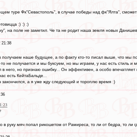
ющем туре Фк"Севастополь", в случае победы над фк"Ялта", сможет
.
овицца :) :) :)
ку", на поле не заметил. Че та не родит наша земля новых Данишевск
 21:38
мы получаем наше будущее, а по факту кто-то писал выше, что мы п
-то не получается и мы буксуем, но мы играем, у нас есть стиль и
л в него, но признаю ошибку... Он эффективен, а особо впечатляет
нас есть КейтаБальде...
ч закончился, а я уже жду следующий и тороплю время :)
:36
21:23
?
о в руку мяч попал рикошетом от Рамиреса, то ли от бедра, то ли г