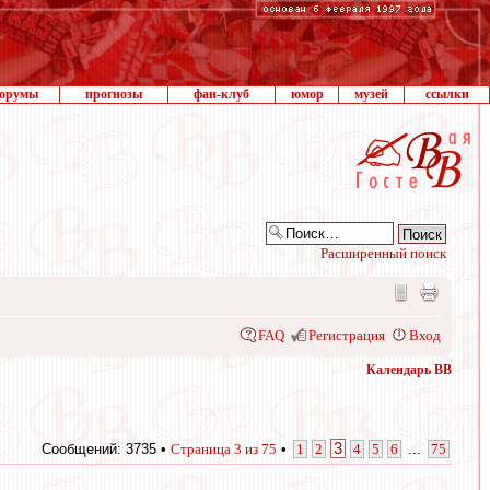
орумы
прогнозы
фан-клуб
юмор
музей
ссылки
Расширенный поиск
FAQ
Регистрация
Вход
Календарь ВВ
3
Сообщений: 3735 •
Страница
3
из
75
•
1
2
4
5
6
...
75