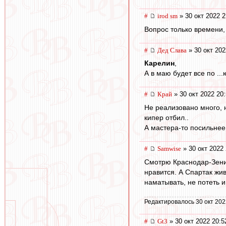
#
irod sm
» 30 окт 2022 2
Вопрос только времени, 
#
Дед Слава
» 30 окт 202
Карелин
,
А в маю будет все по ...ю. 
#
Край
» 30 окт 2022 20
Не реализовано много, 
кипер отбил..
А мастера-то посильнее
#
Samwise
» 30 окт 2022 
Смотрю Краснодар-Зенит.
нравится. А Спартак жи
наматывать, не потеть и
Редактировалось 30 окт 202
#
Gt3
» 30 окт 2022 20:5