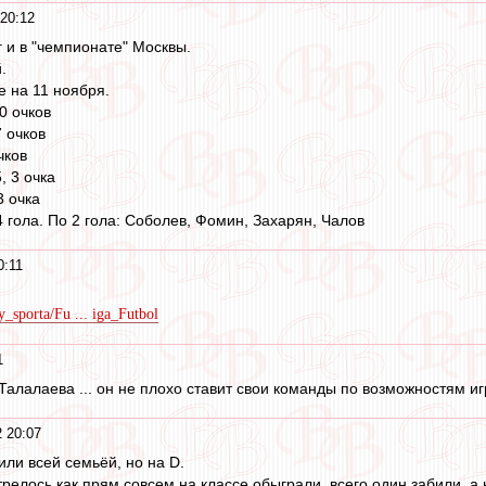
 20:12
 и в "чемпионате" Москвы.
.
е на 11 ноября.
0 очков
7 очков
чков
, 3 очка
3 очка
 гола. По 2 гола: Соболев, Фомин, Захарян, Чалов
0:11
y_sporta/Fu ... iga_Futbol
1
алалаева ... он не плохо ставит свои команды по возможностям игр
2 20:07
или всей семьёй, но на D.
релось как прям совсем на классе обыграли, всего один забили, а н