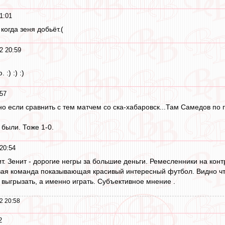
1:01
когда зеня добьёт.(
2 20:59
:) :) :)
:57
но если сравнить с тем матчем со ска-хабаровск...Там Самедов по 
 были. Тоже 1-0.
20:54
 Зенит - дорогие негры за большие деньги. Ремесленники на контр
вая команда показывающая красивый интересный футбол. Видно что
 выгрызать, а именно играть. Субъективное мнение .
2 20:58
2