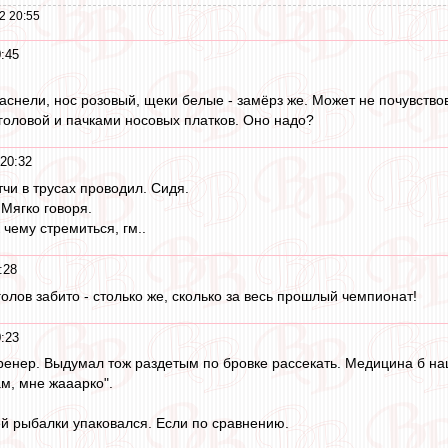
2 20:55
0:45
аснели, нос розовый, щеки белые - замёрз же. Может не почувствов
 головой и пачками носовых платков. Оно надо?
 20:32
тчи в трусах проводил. Сидя.
 Мягко говоря.
 чему стремиться, гм..
:28
 голов забито - столько же, сколько за весь прошлый чемпионат!
0:23
ренер. Выдумал тож раздетым по бровке рассекать. Медицина б наш
ам, мне жааарко".
ей рыбалки упаковался. Если по сравнению.