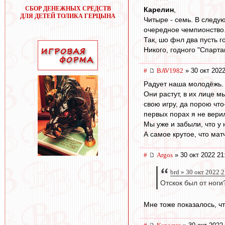
СБОР ДЕНЕЖНЫХ СРЕДСТВ
Карелин
,
ДЛЯ ДЕТЕЙ ТОЛИКА ГЕРЦЫНА
Читыре - семь. В следу
очередное чемпионство
Так, шо фнл два пусть гот
Никого, годного "Спарта
#
BAV1982
» 30 окт 2022
Радует наша молодёжь.
Они растут, в их лице 
свою игру, да порою что
первых порах я не вери
Мы уже и забыли, что у 
А самое крутое, что мат
#
Argos
» 30 окт 2022 21
brd » 30 окт 2022 
Отскок был от ноги
Мне тоже показалось, чт