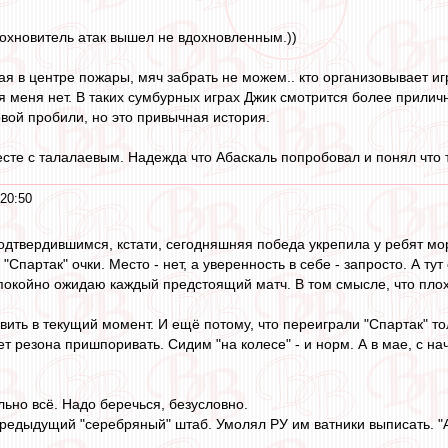
охновитель атак вышел не вдохновленным.))
 в центре пожары, мяч забрать не можем.. кто организовывает игру
ля меня нет. В таких сумбурных играх Джик смотрится более прили
овой пробили, но это привычная история.
сте с талалаевым. Надежда что Абаскаль попробовал и понял что 
 20:50
твердившимся, кстати, сегодняшняя победа укрепила у ребят мора
 "Спартак" очки. Место - нет, а уверенность в себе - запросто. А т
покойно ожидаю каждый предстоящий матч. В том смысле, что плох
вить в текущий момент. И ещё потому, что переиграли "Спартак" то
ет резона пришпоривать. Сидим "на колесе" - и норм. А в мае, с на
льно всё. Надо беречься, безусловно.
предыдущий "серебряный" штаб. Умолял РУ им ватники выписать. "А