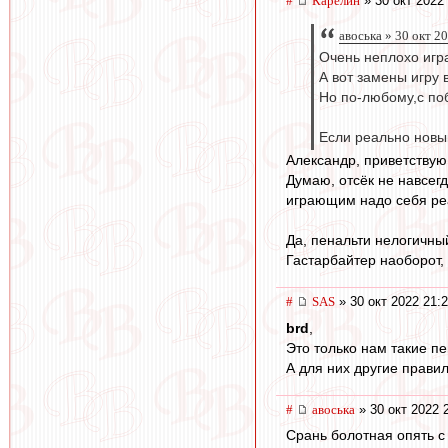
#
Карелин
» 30 окт 2022
авоська » 30 окт 2
Очень неплохо игр
А вот замены игру
Но по-любому,c по
Если реально новый
Александр, приветству
Думаю, отсёк не навсегд
играющим надо себя реа
Да, пенальти нелогичный
Гастарбайтер наоборот, 
#
SAS
» 30 окт 2022 21:
brd
,
Это только нам такие пе
А для них другие прави
#
авоська
» 30 окт 2022 
Срань болотная опять с