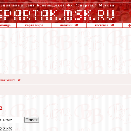
оманда
карта мира
магазин ВВ
гостевая ВВ
ф
вая книга ВВ
22
2 21:39