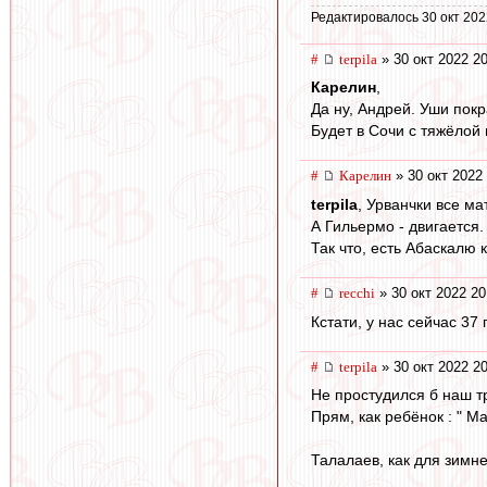
Редактировалось 30 окт 202
#
terpila
» 30 окт 2022 2
Карелин
,
Да ну, Андрей. Уши покр
Будет в Сочи с тяжёлой
#
Карелин
» 30 окт 2022
terpila
, Урванчки все ма
А Гильермо - двигается.
Так что, есть Абаскалю к
#
recchi
» 30 окт 2022 20
Кстати, у нас сейчас 37
#
terpila
» 30 окт 2022 2
Не простудился б наш т
Прям, как ребёнок : " М
Талалаев, как для зимн