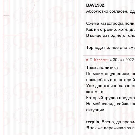
BAV1982
,
Абсолютно согласен. Вд
Схема катастрофа полная
Как ни странно, хотя, д
В конце из под него гол
Торпедо полное дно вме
#
Карелин
» 30 окт 2022
Тоже аналитика.
По моим ощущениям, под
поколебать его, потеряй
Уже достаточно давно с
каком-то.
Который трудно предста
На мой взгляд, сейчас н
ситуации.
terpila
, Елена, да прави
Я так же переживал за 