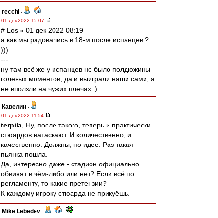
recchi
-
01 дек 2022 12:07
# Los » 01 дек 2022 08:19
а как мы радовались в 18-м после испанцев ?
)))
---
ну там всё же у испанцев не было полдюжины
голевых моментов, да и выиграли наши сами, а
не вползли на чужих плечах :)
Карелин
-
01 дек 2022 11:54
terpila
, Ну, после такого, теперь и практически
стюардов натаскают. И количественно, и
качественно. Должны, по идее. Раз такая
пьянка пошла.
Да, интересно даже - стадион официально
обвинят в чём-либо или нет? Если всё по
регламенту, то какие претензии?
К каждому игроку стюарда не прикуёшь.
Mike Lebedev
-