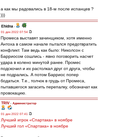
а как мы радовались в 18-м после испанцев ?
)))
Ehidna
-
01 дек 2022 07:54
Промеса выставят зачинщиком, хотя именно
Антоха в самом начале пытался предотвратить
конфликт. Там ведь как было: Николсон с
Барриосом сошлись - явно поговорить насчет
удара в колено минутой ранее. Промес
подскочил и их растолкал друг от друга, чтобы
не подрались. А потом Барриос попер
бодаться. Т.е., толчок в грудь от Промеса,
пытавшегося загасить перепалку, обозначат как
провокацию.
TRIV
-
Администратор
01 дек 2022 07:41
Лучший игрок «Спартака» в ноябре
Лучший гол «Спартака» в ноябре