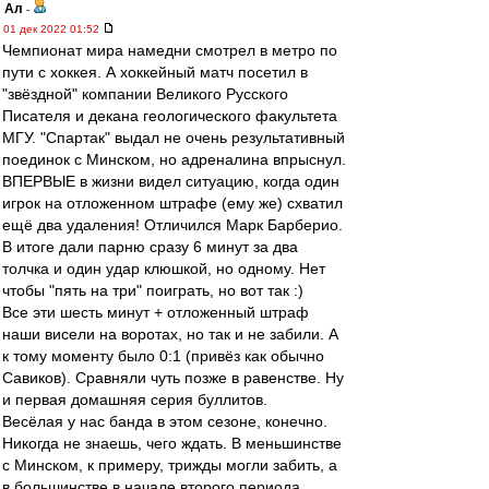
Ал
-
01 дек 2022 01:52
Чемпионат мира намедни смотрел в метро по
пути с хоккея. А хоккейный матч посетил в
"звёздной" компании Великого Русского
Писателя и декана геологического факультета
МГУ. "Спартак" выдал не очень результативный
поединок с Минском, но адреналина впрыснул.
ВПЕРВЫЕ в жизни видел ситуацию, когда один
игрок на отложенном штрафе (ему же) схватил
ещё два удаления! Отличился Марк Барберио.
В итоге дали парню сразу 6 минут за два
толчка и один удар клюшкой, но одному. Нет
чтобы "пять на три" поиграть, но вот так :)
Все эти шесть минут + отложенный штраф
наши висели на воротах, но так и не забили. А
к тому моменту было 0:1 (привёз как обычно
Савиков). Сравняли чуть позже в равенстве. Ну
и первая домашняя серия буллитов.
Весёлая у нас банда в этом сезоне, конечно.
Никогда не знаешь, чего ждать. В меньшинстве
с Минском, к примеру, трижды могли забить, а
в большинстве в начале второго периода