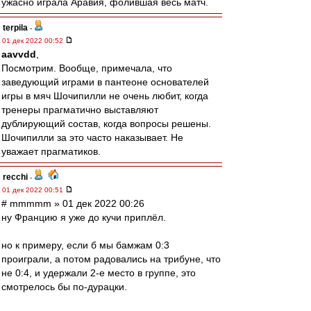
ужасно играла Аравия, фолившая весь матч.
terpila
-
01 дек 2022 00:52
aavvdd
,
Посмотрим. Вообще, примечала, что
заведующий играми в пантеоне основателей
игры в мяч Шочипилли не очень любит, когда
тренеры прагматично выставляют
дублирующий состав, когда вопросы решены.
Шочипилли за это часто наказывает. Не
уважает прагматиков.
recchi
-
01 дек 2022 00:51
# mmmmm » 01 дек 2022 00:26
ну Францию я уже до кучи приплёл.
но к примеру, если б мы бамжам 0:3
проиграли, а потом радовались на трибуне, что
не 0:4, и удержали 2-е место в группе, это
смотрелось бы по-дурацки.