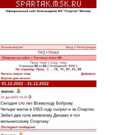
Официальный сайт болельщиков ФК "Спартак" Москва
Полная версия
Вход
•
Регистрация
FAQ
•
Поиск
Общение на сайте
Гостевая книга ВВ
»
Пред. тема
|
След. тема
Страница
82
из
82
[ Сообщений: 4097 ]
На страницу
Пред.
1
...
78
,
79
,
80
,
81
,
82
Начать новую тему
Добавить
Версия для печати
01.12.2022 - 31.12.2022
teorver
-
01 дек 2022 13:15
Сегодня сто лет Всеволоду Боброву.
Четыре матча в 1953 году сыграл и за Спартак.
Забил два гола киевскому Динамо и гол
вильнюсскому Спартаку.
Последнее сообщение