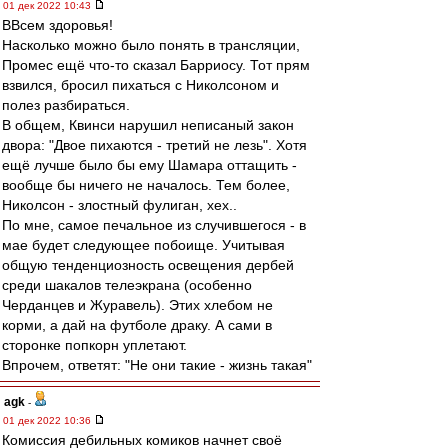
01 дек 2022 10:43
ВВсем здоровья!
Насколько можно было понять в трансляции,
Промес ещё что-то сказал Барриосу. Тот прям
взвился, бросил пихаться с Николсоном и
полез разбираться.
В общем, Квинси нарушил неписаный закон
двора: "Двое пихаются - третий не лезь". Хотя
ещё лучше было бы ему Шамара оттащить -
вообще бы ничего не началось. Тем более,
Николсон - злостный фулиган, хех..
По мне, самое печальное из случившегося - в
мае будет следующее побоище. Учитывая
общую тенденциозность освещения дербей
среди шакалов телеэкрана (особенно
Черданцев и Журавель). Этих хлебом не
корми, а дай на футболе драку. А сами в
сторонке попкорн уплетают.
Впрочем, ответят: "Не они такие - жизнь такая"
agk
-
01 дек 2022 10:36
Комиссия дебильных комиков начнет своё