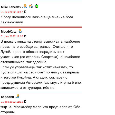
Mike Lebedev
-
01 дек 2022 11:17
К богу Шочопилли важно еще мнение бога
Какзакусилли
МосфОлд
-
01 дек 2022 11:16
В драке стенка на стенку выискивать наиболее
ярых, - это вообще за гранью. Считаю, что
Лукойл просто обязан наградить всех
участников (со стороны Спартака), а наиболее
отличившихся, так вдвойне!
Если уж управленцы так хотят наказать, то
пусть спишут на свой счёт по ляму с газпрёма
и того же Лукойла. А стадик, согласен с
предыдущими Авторами, вальнуть игр на 5 вне
зависимости от турнира, ибо не...
Карелин
-
01 дек 2022 11:12
terpila
, Москалёву мало что предъявляют. Обе
стороны.