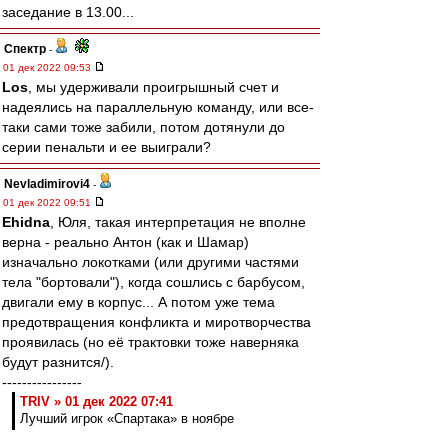
заседание в 13.00...
Спектр
-
01 дек 2022 09:53
Los
, мы удерживали проигрышный счет и
надеялись на параллельную команду, или все-
таки сами тоже забили, потом дотянули до
серии пенальти и ее выиграли?
Nevladimirovi4
-
01 дек 2022 09:51
Ehidna
, Юля, такая интерпретация не вполне
верна - реально Антон (как и Шамар)
изначально локотками (или другими частями
тела "бортовали"), когда сошлись с барбусом,
двигали ему в корпус... А потом уже тема
предотвращения конфликта и миротворчества
проявилась (но её трактовки тоже наверняка
будут разнится/).
----------------
TRIV » 01 дек 2022 07:41
Лучший игрок «Спартака» в ноябре