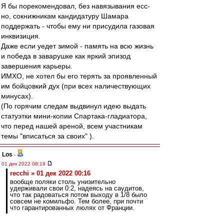
Я бы порекомендовал, без навязывания есс-
но, сокнижникам кандидатуру Шамара
поддержать - чтобы ему ни присудила газовая
инквизиция.
Даже если уедет зимой - память на всю жизнь
и победа в заварушке как яркий эпизод
завершения карьеры.
ИМХО, не хотел бы его терять за проявленный
им бойцовкий дух (при всех наличествующих
минусах).
(По горячим следам выдвинул идею выдать
статуэтки мини-копии Спартака-гладиатора,
что перед нашей ареной, всем участникам
темы "вписаться за своих" ).
Los
-
01 дек 2022 08:19
recchi » 01 дек 2022 00:16
вообще поляки столь унизительно
удерживали свои 0:2, надеясь на саудитов,
что так радоваться потом выходу в 1/8 было
совсем не комильфо. Тем более, при почти
что гарантированных люлях от Франции.