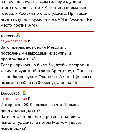
а в группе саудиты всем голову задурили: в
итоге оказалось, что и Аргентина нормально
готова, и Аравия не столь ужасна. При такой
игре выступили хуже, чем на ЧМ в России. (4-е
место против 3-го)
teorver
-
01 дек 2022 00:40
Зато прервалась серия Мексики с
постоянными выходами из группы и
проигрышем в 1/8.
Теперь прикольно было бы, чтобы Австралия
каким-то чудом обыграла Аргентину, а Польша
- еще более чудом Францию. А что - Щенсны в
режиме Довбни на 90 минут, а не на 45.
Bordo0706
-
01 дек 2022 00:39
Интересно, ЭСК покажет, за что Промеса
дисквалифицируют?
За то, что его держал Ерохин, а Барриос
пытался ударить, а потом Малком ударил
исподтишка?