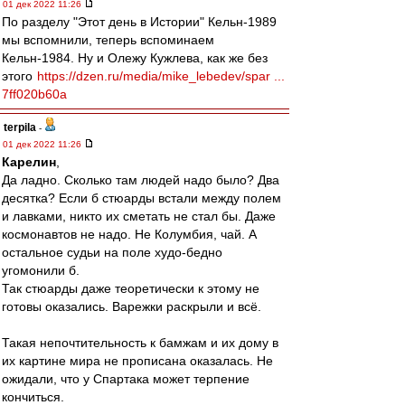
01 дек 2022 11:26
По разделу "Этот день в Истории" Кельн-1989
мы вспомнили, теперь вспоминаем
Кельн-1984. Ну и Олежу Кужлева, как же без
этого
https://dzen.ru/media/mike_lebedev/spar ...
7ff020b60a
terpila
-
01 дек 2022 11:26
Карелин
,
Да ладно. Сколько там людей надо было? Два
десятка? Если б стюарды встали между полем
и лавками, никто их сметать не стал бы. Даже
космонавтов не надо. Не Колумбия, чай. А
остальное судьи на поле худо-бедно
угомонили б.
Так стюарды даже теоретически к этому не
готовы оказались. Варежки раскрыли и всё.
Такая непочтительность к бамжам и их дому в
их картине мира не прописана оказалась. Не
ожидали, что у Спартака может терпение
кончиться.