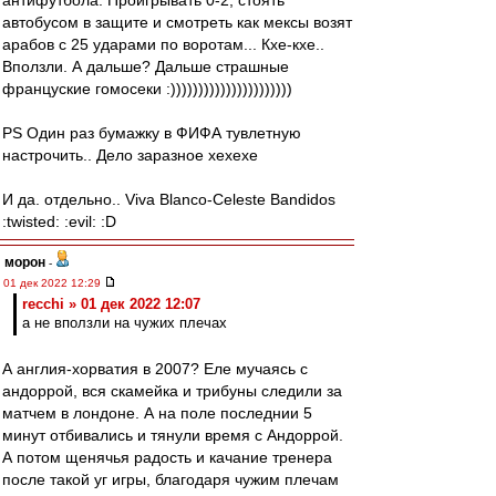
антифутбола. Проигрывать 0-2, стоять
автобусом в защите и смотреть как мексы возят
арабов с 25 ударами по воротам... Кхе-кхе..
Вползли. А дальше? Дальше страшные
француские гомосеки :))))))))))))))))))))))
PS Один раз бумажку в ФИФА тувлетную
настрочить.. Дело заразное хехехе
И да. отдельно.. Viva Blanco-Celeste Bandidos
:twisted: :evil: :D
морон
-
01 дек 2022 12:29
recchi » 01 дек 2022 12:07
а не вползли на чужих плечах
А англия-хорватия в 2007? Еле мучаясь с
андоррой, вся скамейка и трибуны следили за
матчем в лондоне. А на поле последнии 5
минут отбивались и тянули время с Андоррой.
А потом щенячья радость и качание тренера
после такой уг игры, благодаря чужим плечам