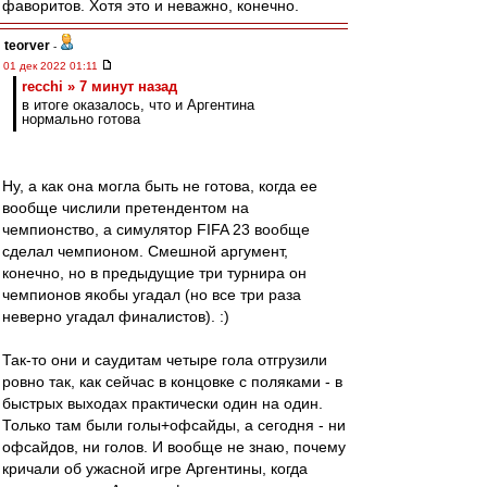
фаворитов. Хотя это и неважно, конечно.
teorver
-
01 дек 2022 01:11
recchi » 7 минут назад
в итоге оказалось, что и Аргентина
нормально готова
Ну, а как она могла быть не готова, когда ее
вообще числили претендентом на
чемпионство, а симулятор FIFA 23 вообще
сделал чемпионом. Смешной аргумент,
конечно, но в предыдущие три турнира он
чемпионов якобы угадал (но все три раза
неверно угадал финалистов). :)
Так-то они и саудитам четыре гола отгрузили
ровно так, как сейчас в концовке с поляками - в
быстрых выходах практически один на один.
Только там были голы+офсайды, а сегодня - ни
офсайдов, ни голов. И вообще не знаю, почему
кричали об ужасной игре Аргентины, когда