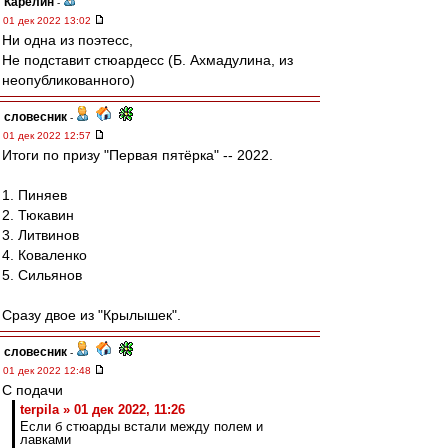
Карелин
-
01 дек 2022 13:02
Ни одна из поэтесс,
Не подставит стюардесс (Б. Ахмадулина, из
неопубликованного)
словесник
-
01 дек 2022 12:57
Итоги по призу "Первая пятёрка" -- 2022.
1. Пиняев
2. Тюкавин
3. Литвинов
4. Коваленко
5. Сильянов
Сразу двое из "Крылышек".
словесник
-
01 дек 2022 12:48
С подачи
terpila » 01 дек 2022, 11:26
Если б стюарды встали между полем и
лавками