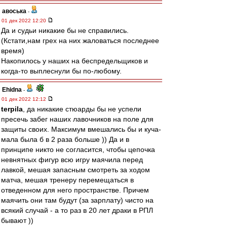
авоська
-
01 дек 2022 12:20
Да и судьи никакие бы не справились.
(Кстати,нам грех на них жаловаться последнее
время)
Накопилось у наших на беспредельщиков и
когда-то выплеснули бы по-любому.
Ehidna
-
01 дек 2022 12:12
terpila
, да никакие стюарды бы не успели
пресечь забег наших лавочников на поле для
защиты своих. Максимум вмешались бы и куча-
мала была б в 2 раза больше )) Да и в
принципе никто не согласится, чтобы цепочка
невнятных фигур всю игру маячила перед
лавкой, мешая запасным смотреть за ходом
матча, мешая тренеру перемещаться в
отведенном для него пространстве. Причем
маячить они там будут (за зарплату) чисто на
всякий случай - а то раз в 20 лет драки в РПЛ
бывают ))