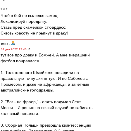
* * *
Чтоб в бой не вылился замес,
Локализируй передрягу.
Ставь пред скамейкой стюардесс:
Сквозь красоту не прыгнут в драку!
mex
-
01 дек 2022 12:40
тут все про драку и Бомжей. А мне вчерашний
футбол понравился.
1. Толстожопого Шмейхеля посадили на
правильную точку аки пятую. И не Соболев с
Промесом, и даже не африканцы, а зачетные
австралийские голодранцы.
2. "Бог - не фраер," - опять подумал Леня
Месси .. И решил на всякий случай не забивать
халявный пенальти.
3. Сборная Польши превзошла квинтессенцию