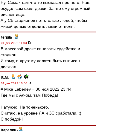
Ну, Семак там что-то высказал про него. Наш
осудил сам факт драки. За что ему огромный
риспектище.
А у СБ стадионов нет столько людей, чтобы
живой цепью отделить лавки от поля.
terpila
-
01 дек 2022 11:03
В массовой драке виноваты судейство и
стадион.
И тому, и другому должен быть выписан
дисквал.
В.М.
-
01 дек 2022 10:56
# Mike Lebedev » 30 ноя 2022 23:44
Где мы с Ал-ом, там Победа!
Натужно. На тоненького.
Считаю, на уровне ЛА и ЗС сработали. :)
С победой!
Карелин
-