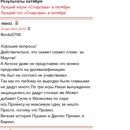
Результаты октября
Лучший игрок «Спартака» в октябре
Лучший гол «Спартака» в октябре
slava1
-
01 дек 2022 02:01
Bordo0706
Хорошие вопросы!
Действительно, кто скажет скажет слово. за
Маугли!
А Антохе даже не представяю,что можно
предъявить на дисквалификацию.
Не был не состоял не учавствовал.
Так как по любому их выродки были главными
не дадут много.По три игры.Наши вынужденно
защищались,но дадут столько же.Может
добавят Селю и Малколма по паре
игр.Промесу,ну максимум одну за ништо
Просто, потому что Промес.
Вечная история Пушкин и Дантес.Промес и
Бариус.