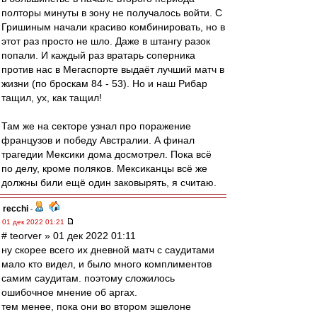
полторы минуты в зону не получалось войти. С
Гришиным начали красиво комбинировать, но в
этот раз просто не шло. Даже в штангу разок
попали. И каждый раз вратарь соперника
против нас в Мегаспорте выдаёт лучший матч в
жизни (по броскам 84 - 53). Но и наш Рибар
тащил, ух, как тащил!
Там же на секторе узнал про поражение
французов и победу Австралии. А финал
трагедии Мексики дома досмотрел. Пока всё
по делу, кроме поляков. Мексиканцы всё же
должны били ещё один заковырять, я считаю.
recchi
-
01 дек 2022 01:21
# teorver » 01 дек 2022 01:11
ну скорее всего их дневной матч с саудитами
мало кто видел, и было много комплиментов
самим саудитам. поэтому сложилось
ошибочное мнение об аргах.
тем менее, пока они во втором эшелоне