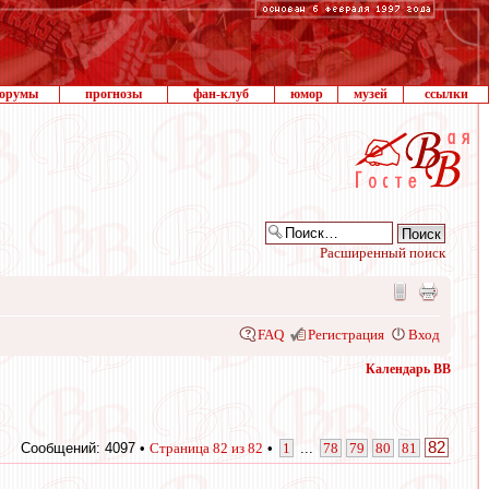
орумы
прогнозы
фан-клуб
юмор
музей
ссылки
Расширенный поиск
FAQ
Регистрация
Вход
Календарь ВВ
82
Сообщений: 4097 •
Страница
82
из
82
•
1
...
78
79
80
81