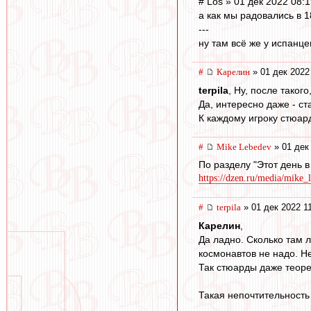
# Los » 01 дек 2022 08:
а как мы радовались в 1
---
ну там всё же у испанц
#
Карелин
» 01 дек 2022
terpila
, Ну, после таког
Да, интересно даже - с
К каждому игроку стюар
#
Mike Lebedev
» 01 дек
По разделу "Этот день 
https://dzen.ru/media/mike_
#
terpila
» 01 дек 2022 1
Карелин
,
Да ладно. Сколько там 
космонавтов не надо. Н
Так стюарды даже теорет
Такая непочтительность