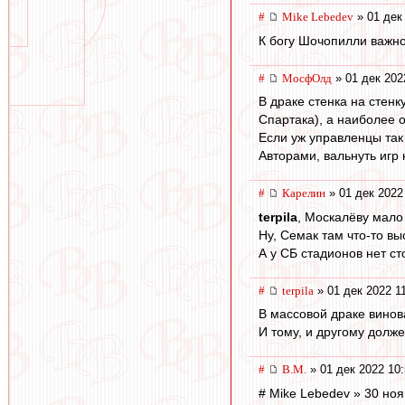
#
Mike Lebedev
» 01 дек
К богу Шочопилли важно
#
МосфОлд
» 01 дек 202
В драке стенка на стенк
Спартака), а наиболее о
Если уж управленцы так 
Авторами, вальнуть игр 
#
Карелин
» 01 дек 2022
terpila
, Москалёву мало
Ну, Семак там что-то в
А у СБ стадионов нет ст
#
terpila
» 01 дек 2022 1
В массовой драке винов
И тому, и другому долж
#
В.М.
» 01 дек 2022 10
# Mike Lebedev » 30 ноя