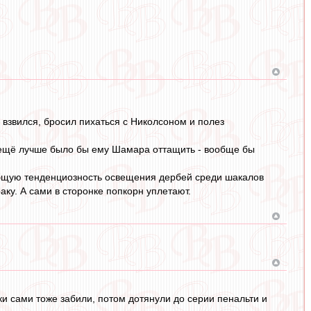
 взвился, бросил пихаться с Николсоном и полез
я ещё лучше было бы ему Шамара оттащить - вообще бы
общую тенденциозность освещения дербей среди шакалов
ку. А сами в сторонке попкорн уплетают.
и сами тоже забили, потом дотянули до серии пенальти и