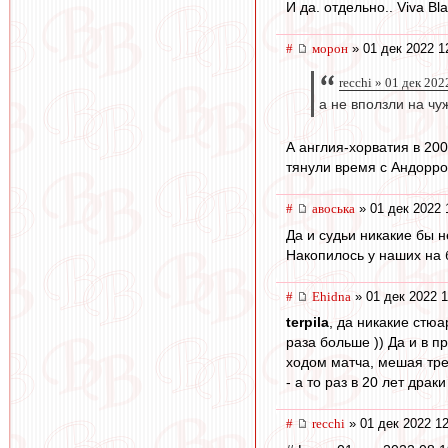
И да. отдельно.. Viva Bla
#
морон
» 01 дек 2022 1
recchi » 01 дек 202
а не вползли на чу
А англия-хорватия в 20
тянули время с Андорро
#
авоська
» 01 дек 2022 
Да и судьи никакие бы 
Накопилось у наших на 
#
Ehidna
» 01 дек 2022 1
terpila
, да никакие стю
раза больше )) Да и в 
ходом матча, мешая тре
- а то раз в 20 лет драк
#
recchi
» 01 дек 2022 12