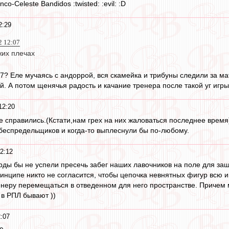
nco-Celeste Bandidos :twisted: :evil: :D
2:29
2 12:07
жих плечах
07? Еле мучаясь с андоррой, вся скамейка и трибуны следили за ма
й. А потом щенячья радость и качание тренера после такой уг игр
12:20
не справились.(Кстати,нам грех на них жаловаться последнее время
беспредельщиков и когда-то выплеснули бы по-любому.
2:12
арды бы не успели пресечь забег наших лавочников на поле для за
принципе никто не согласится, чтобы цепочка невнятных фигур всю
неру перемещаться в отведенном для него пространстве. Причем ма
и в РПЛ бывают ))
:07