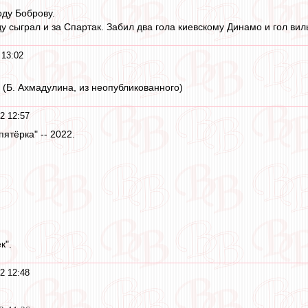
оду Боброву.
у сыграл и за Спартак. Забил два гола киевскому Динамо и гол ви
 13:02
 (Б. Ахмадулина, из неопубликованного)
2 12:57
пятёрка" -- 2022.
к".
2 12:48