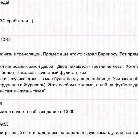
беда!
ЗС сработали. :)
 10:43
онять в трансляции, Промес ещё что-то сказал Барриосу. Тот прям
л неписаный закон двора: "Двое пихаются - третий не лезь". Хот
 более, Николсон - злостный фулиган, хех..
ое из случившегося - в мае будет следующее побоище. Учитывая 
ерданцев и Журавель). Этих хлебом не корми, а дай на футболе дра
и такие - жизнь такая"
6
иков начнет своё заседание в 13.00...
09:53
оигрышный счет и надеялись на параллельную команду, или все-так