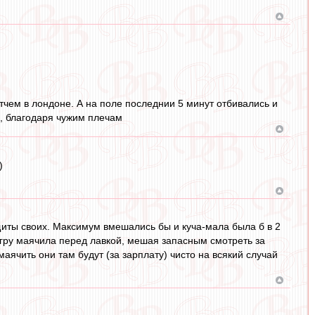
тчем в лондоне. А на поле последнии 5 минут отбивались и
ы, благодаря чужим плечам
)
щиты своих. Максимум вмешались бы и куча-мала была б в 2
 игру маячила перед лавкой, мешая запасным смотреть за
ячить они там будут (за зарплату) чисто на всякий случай