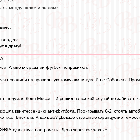
22, 11:26
тали между полем и лавками
амес,
тюардесс:
ут в драку!
40
мжей. А мне вчерашний футбол понравился.
ля посадили на правильную точку аки пятую. И не Соболев с Пром
опять подумал Леня Месси .. И решил на всякий случай не забивать 
зошла квинтессенцию антифутбола. Проигрывать 0-2, стоять автобу
е-кхе.. Вползли. А дальше? Дальше страшные француские гомосеки :))
ФИФА тувлетную настрочить.. Дело заразное хехехе