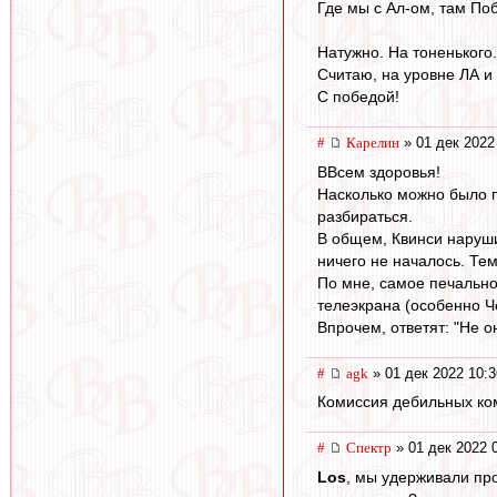
Где мы с Ал-ом, там По
Натужно. На тоненького.
Считаю, на уровне ЛА и 
С победой!
#
Карелин
» 01 дек 2022
ВВсем здоровья!
Насколько можно было п
разбираться.
В общем, Квинси наруши
ничего не началось. Тем
По мне, самое печальн
телеэкрана (особенно Ч
Впрочем, ответят: "Не он
#
agk
» 01 дек 2022 10:3
Комиссия дебильных ком
#
Спектр
» 01 дек 2022 
Los
, мы удерживали пр