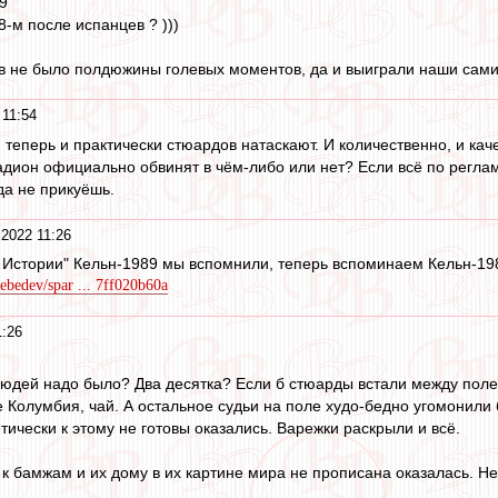
19
8-м после испанцев ? )))
ев не было полдюжины голевых моментов, да и выиграли наши сами, 
 11:54
о, теперь и практически стюардов натаскают. И количественно, и ка
тадион официально обвинят в чём-либо или нет? Если всё по реглам
да не прикуёшь.
 2022 11:26
в Истории" Кельн-1989 мы вспомнили, теперь вспоминаем Кельн-1984
lebedev/spar ... 7ff020b60a
1:26
людей надо было? Два десятка? Если б стюарды встали между полем
е Колумбия, чай. А остальное судьи на поле худо-бедно угомонили 
ически к этому не готовы оказались. Варежки раскрыли и всё.
 к бамжам и их дому в их картине мира не прописана оказалась. Не