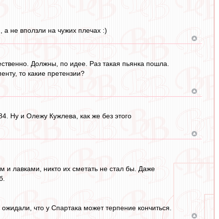
а не вползли на чужих плечах :)
чественно. Должны, по идее. Раз такая пьянка пошла.
енту, то какие претензии?
. Ну и Олежу Кужлева, как же без этого
 и лавками, никто их сметать не стал бы. Даже
б.
 ожидали, что у Спартака может терпение кончиться.