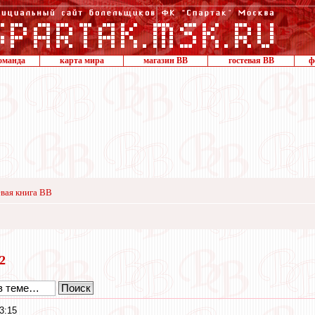
оманда
карта мира
магазин ВВ
гостевая ВВ
ф
вая книга ВВ
22
3:15