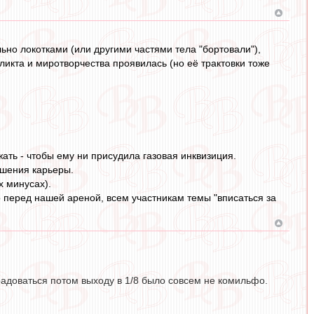
ьно локотками (или другими частями тела "бортовали"),
ликта и миротворчества проявилась (но её трактовки тоже
ть - чтобы ему ни присудила газовая инквизиция.
ршения карьеры.
х минусах).
 перед нашей ареной, всем участникам темы "вписаться за
 радоваться потом выходу в 1/8 было совсем не комильфо.