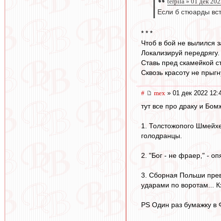
terpila » 01 дек 20
Если б стюарды вс
* * *
Чтоб в бой не вылился з
Локализируй передрягу.
Ставь пред скамейкой с
Сквозь красоту не прыгн
#
mex
» 01 дек 2022 12:
тут все про драку и Бо
1. Толстожопого Шмейхе
голодранцы.
2. "Бог - не фраер," - 
3. Сборная Польши прев
ударами по воротам... Кх
PS Один раз бумажку в 