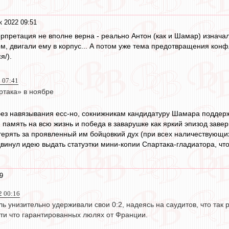
к 2022 09:51
ерпретация не вполне верна - реально Антон (как и Шамар) изначал
ом, двигали ему в корпус... А потом уже тема предотвращения конф
я/).
 07:41
ртака» в ноябре
ез навязывания есс-но, сокнижникам кандидатуру Шамара поддержа
- память на всю жизнь и победа в заварушке как яркий эпизод заве
терять за проявленный им бойцовкий дух (при всех наличествующи
винул идею выдать статуэтки мини-копии Спартака-гладиатора, что
9
2 00:16
ь унизительно удерживали свои 0:2, надеясь на саудитов, что так
чти что гарантированных люлях от Франции.