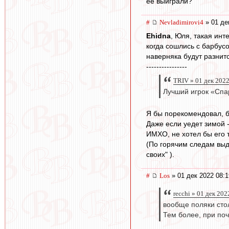
ее выиграли?
#
Nevladimirovi4
» 01 де
Ehidna
, Юля, такая инт
когда сошлись с барбус
наверняка будут разнитс
----------------
TRIV » 01 дек 2022
Лучший игрок «Спа
Я бы порекомендовал, б
Даже если уедет зимой 
ИМХО, не хотел бы его 
(По горячим следам выд
своих" ).
#
Los
» 01 дек 2022 08:1
recchi » 01 дек 202
вообще поляки стол
Тем более, при по