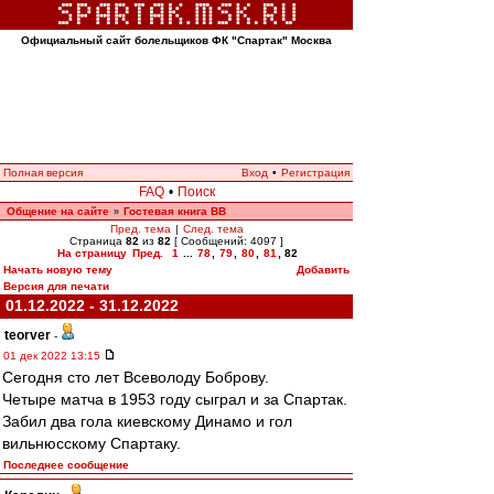
Официальный сайт болельщиков ФК "Спартак" Москва
Полная версия
Вход
•
Регистрация
FAQ
•
Поиск
Общение на сайте
Гостевая книга ВВ
»
Пред. тема
|
След. тема
Страница
82
из
82
[ Сообщений: 4097 ]
На страницу
Пред.
1
...
78
,
79
,
80
,
81
,
82
Начать новую тему
Добавить
Версия для печати
01.12.2022 - 31.12.2022
teorver
-
01 дек 2022 13:15
Сегодня сто лет Всеволоду Боброву.
Четыре матча в 1953 году сыграл и за Спартак.
Забил два гола киевскому Динамо и гол
вильнюсскому Спартаку.
Последнее сообщение