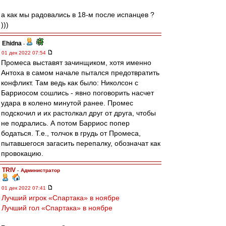
а как мы радовались в 18-м после испанцев ?
)))
Ehidna
-
01 дек 2022 07:54
Промеса выставят зачинщиком, хотя именно
Антоха в самом начале пытался предотвратить
конфликт. Там ведь как было: Николсон с
Барриосом сошлись - явно поговорить насчет
удара в колено минутой ранее. Промес
подскочил и их растолкал друг от друга, чтобы
не подрались. А потом Барриос попер
бодаться. Т.е., толчок в грудь от Промеса,
пытавшегося загасить перепалку, обозначат как
провокацию.
TRIV
-
Администратор
01 дек 2022 07:41
Лучший игрок «Спартака» в ноябре
Лучший гол «Спартака» в ноябре