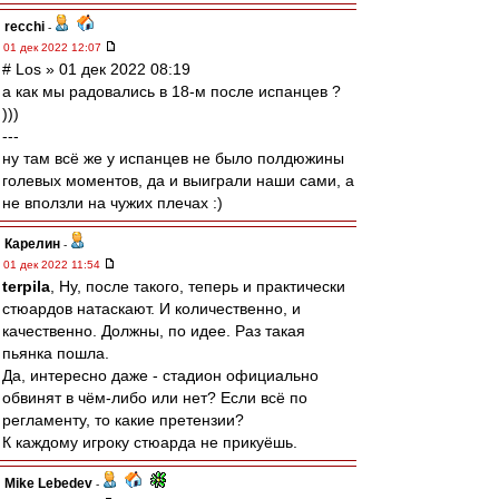
recchi
-
01 дек 2022 12:07
# Los » 01 дек 2022 08:19
а как мы радовались в 18-м после испанцев ?
)))
---
ну там всё же у испанцев не было полдюжины
голевых моментов, да и выиграли наши сами, а
не вползли на чужих плечах :)
Карелин
-
01 дек 2022 11:54
terpila
, Ну, после такого, теперь и практически
стюардов натаскают. И количественно, и
качественно. Должны, по идее. Раз такая
пьянка пошла.
Да, интересно даже - стадион официально
обвинят в чём-либо или нет? Если всё по
регламенту, то какие претензии?
К каждому игроку стюарда не прикуёшь.
Mike Lebedev
-