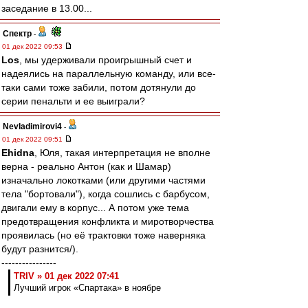
заседание в 13.00...
Спектр
-
01 дек 2022 09:53
Los
, мы удерживали проигрышный счет и
надеялись на параллельную команду, или все-
таки сами тоже забили, потом дотянули до
серии пенальти и ее выиграли?
Nevladimirovi4
-
01 дек 2022 09:51
Ehidna
, Юля, такая интерпретация не вполне
верна - реально Антон (как и Шамар)
изначально локотками (или другими частями
тела "бортовали"), когда сошлись с барбусом,
двигали ему в корпус... А потом уже тема
предотвращения конфликта и миротворчества
проявилась (но её трактовки тоже наверняка
будут разнится/).
----------------
TRIV » 01 дек 2022 07:41
Лучший игрок «Спартака» в ноябре