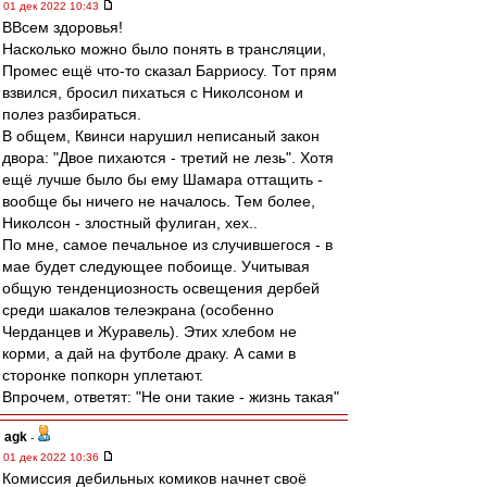
01 дек 2022 10:43
ВВсем здоровья!
Насколько можно было понять в трансляции,
Промес ещё что-то сказал Барриосу. Тот прям
взвился, бросил пихаться с Николсоном и
полез разбираться.
В общем, Квинси нарушил неписаный закон
двора: "Двое пихаются - третий не лезь". Хотя
ещё лучше было бы ему Шамара оттащить -
вообще бы ничего не началось. Тем более,
Николсон - злостный фулиган, хех..
По мне, самое печальное из случившегося - в
мае будет следующее побоище. Учитывая
общую тенденциозность освещения дербей
среди шакалов телеэкрана (особенно
Черданцев и Журавель). Этих хлебом не
корми, а дай на футболе драку. А сами в
сторонке попкорн уплетают.
Впрочем, ответят: "Не они такие - жизнь такая"
agk
-
01 дек 2022 10:36
Комиссия дебильных комиков начнет своё