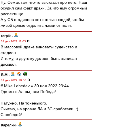
Ну, Семак там что-то высказал про него. Наш
осудил сам факт драки. За что ему огромный
риспектище.
А у СБ стадионов нет столько людей, чтобы
живой цепью отделить лавки от поля.
terpila
-
01 дек 2022 11:03
В массовой драке виноваты судейство и
стадион.
И тому, и другому должен быть выписан
дисквал.
В.М.
-
01 дек 2022 10:56
# Mike Lebedev » 30 ноя 2022 23:44
Где мы с Ал-ом, там Победа!
Натужно. На тоненького.
Считаю, на уровне ЛА и ЗС сработали. :)
С победой!
Карелин
-