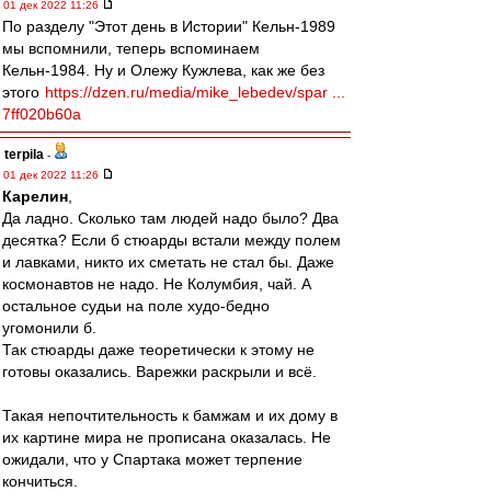
01 дек 2022 11:26
По разделу "Этот день в Истории" Кельн-1989
мы вспомнили, теперь вспоминаем
Кельн-1984. Ну и Олежу Кужлева, как же без
этого
https://dzen.ru/media/mike_lebedev/spar ...
7ff020b60a
terpila
-
01 дек 2022 11:26
Карелин
,
Да ладно. Сколько там людей надо было? Два
десятка? Если б стюарды встали между полем
и лавками, никто их сметать не стал бы. Даже
космонавтов не надо. Не Колумбия, чай. А
остальное судьи на поле худо-бедно
угомонили б.
Так стюарды даже теоретически к этому не
готовы оказались. Варежки раскрыли и всё.
Такая непочтительность к бамжам и их дому в
их картине мира не прописана оказалась. Не
ожидали, что у Спартака может терпение
кончиться.