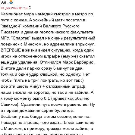
Ал
-
01 дек 2022 01:52
Чемпионат мира намедни смотрел в метро по
пути с хоккея. А хоккейный матч посетил в
"звёздной" компании Великого Русского
Писателя и декана геологического факультета
МГУ. "Спартак" выдал не очень результативный
поединок с Минском, но адреналина впрыснул.
ВПЕРВЫЕ в жизни видел ситуацию, когда один
игрок на отложенном штрафе (ему же) схватил
ещё два удаления! Отличился Марк Барберио.
В итоге дали парню сразу 6 минут за два
толчка и один удар клюшкой, но одному. Нет
чтобы "пять на три" поиграть, но вот так :)
Все эти шесть минут + отложенный штраф
наши висели на воротах, но так и не забили. А
к тому моменту было 0:1 (привёз как обычно
Савиков). Сравняли чуть позже в равенстве. Ну
и первая домашняя серия буллитов.
Весёлая у нас банда в этом сезоне, конечно.
Никогда не знаешь, чего ждать. В меньшинстве
с Минском, к примеру, трижды могли забить, а
в большинстве в начале второго периода