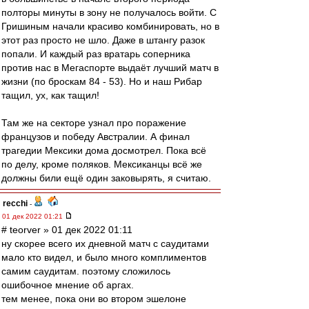
полторы минуты в зону не получалось войти. С
Гришиным начали красиво комбинировать, но в
этот раз просто не шло. Даже в штангу разок
попали. И каждый раз вратарь соперника
против нас в Мегаспорте выдаёт лучший матч в
жизни (по броскам 84 - 53). Но и наш Рибар
тащил, ух, как тащил!
Там же на секторе узнал про поражение
французов и победу Австралии. А финал
трагедии Мексики дома досмотрел. Пока всё
по делу, кроме поляков. Мексиканцы всё же
должны били ещё один заковырять, я считаю.
recchi
-
01 дек 2022 01:21
# teorver » 01 дек 2022 01:11
ну скорее всего их дневной матч с саудитами
мало кто видел, и было много комплиментов
самим саудитам. поэтому сложилось
ошибочное мнение об аргах.
тем менее, пока они во втором эшелоне