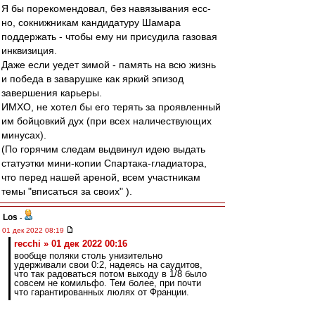
Я бы порекомендовал, без навязывания есс-
но, сокнижникам кандидатуру Шамара
поддержать - чтобы ему ни присудила газовая
инквизиция.
Даже если уедет зимой - память на всю жизнь
и победа в заварушке как яркий эпизод
завершения карьеры.
ИМХО, не хотел бы его терять за проявленный
им бойцовкий дух (при всех наличествующих
минусах).
(По горячим следам выдвинул идею выдать
статуэтки мини-копии Спартака-гладиатора,
что перед нашей ареной, всем участникам
темы "вписаться за своих" ).
Los
-
01 дек 2022 08:19
recchi » 01 дек 2022 00:16
вообще поляки столь унизительно
удерживали свои 0:2, надеясь на саудитов,
что так радоваться потом выходу в 1/8 было
совсем не комильфо. Тем более, при почти
что гарантированных люлях от Франции.