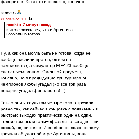
фаворитов. Хотя это и неважно, конечно.
teorver
-
01 дек 2022 01:11
recchi » 7 минут назад
в итоге оказалось, что и Аргентина
нормально готова
Ну, а как она могла быть не готова, когда ее
вообще числили претендентом на
чемпионство, а симулятор FIFA 23 вообще
сделал чемпионом. Смешной аргумент,
конечно, но в предыдущие три турнира он
чемпионов якобы угадал (но все три раза
неверно угадал финалистов). :)
Так-то они и саудитам четыре гола отгрузили
ровно так, как сейчас в концовке с поляками - в
быстрых выходах практически один на один.
Только там были голы+офсайды, а сегодня - ни
офсайдов, ни голов. И вообще не знаю, почему
кричали об ужасной игре Аргентины, когда