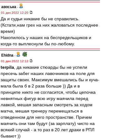
авоська
-
01 дек 2022 12:20
Да и судьи никакие бы не справились.
(Кстати,нам грех на них жаловаться последнее
время)
Накопилось у наших на беспредельщиков и
когда-то выплеснули бы по-любому.
Ehidna
-
01 дек 2022 12:12
terpila
, да никакие стюарды бы не успели
пресечь забег наших лавочников на поле для
защиты своих. Максимум вмешались бы и куча-
мала была б в 2 раза больше )) Да и в
принципе никто не согласится, чтобы цепочка
невнятных фигур всю игру маячила перед
лавкой, мешая запасным смотреть за ходом
матча, мешая тренеру перемещаться в
отведенном для него пространстве. Причем
маячить они там будут (за зарплату) чисто на
всякий случай - а то раз в 20 лет драки в РПЛ
бывают ))