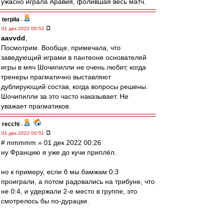
ужасно играла Аравия, фолившая весь матч.
terpila
-
01 дек 2022 00:52
aavvdd
,
Посмотрим. Вообще, примечала, что
заведующий играми в пантеоне основателей
игры в мяч Шочипилли не очень любит, когда
тренеры прагматично выставляют
дублирующий состав, когда вопросы решены.
Шочипилли за это часто наказывает. Не
уважает прагматиков.
recchi
-
01 дек 2022 00:51
# mmmmm » 01 дек 2022 00:26
ну Францию я уже до кучи приплёл.
но к примеру, если б мы бамжам 0:3
проиграли, а потом радовались на трибуне, что
не 0:4, и удержали 2-е место в группе, это
смотрелось бы по-дурацки.