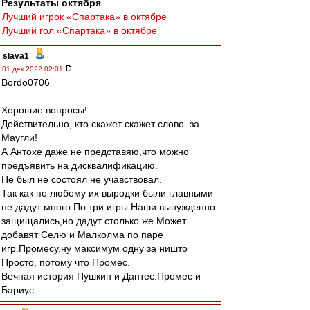
Результаты октября
Лучший игрок «Спартака» в октябре
Лучший гол «Спартака» в октябре
slava1
-
01 дек 2022 02:01
Bordo0706
Хорошие вопросы!
Действительно, кто скажет скажет слово. за
Маугли!
А Антохе даже не представяю,что можно
предъявить на дисквалификацию.
Не был не состоял не учавствовал.
Так как по любому их выродки были главными
не дадут много.По три игры.Наши вынужденно
защищались,но дадут столько же.Может
добавят Селю и Малколма по паре
игр.Промесу,ну максимум одну за ништо
Просто, потому что Промес.
Вечная история Пушкин и Дантес.Промес и
Бариус.