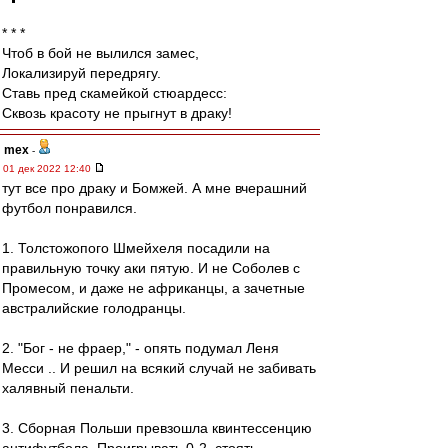
* * *
Чтоб в бой не вылился замес,
Локализируй передрягу.
Ставь пред скамейкой стюардесс:
Сквозь красоту не прыгнут в драку!
mex
-
01 дек 2022 12:40
тут все про драку и Бомжей. А мне вчерашний
футбол понравился.
1. Толстожопого Шмейхеля посадили на
правильную точку аки пятую. И не Соболев с
Промесом, и даже не африканцы, а зачетные
австралийские голодранцы.
2. "Бог - не фраер," - опять подумал Леня
Месси .. И решил на всякий случай не забивать
халявный пенальти.
3. Сборная Польши превзошла квинтессенцию