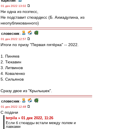
Карелин
-
01 дек 2022 13:02
Ни одна из поэтесс,
Не подставит стюардесс (Б. Ахмадулина, из
неопубликованного)
словесник
-
01 дек 2022 12:57
Итоги по призу "Первая пятёрка" -- 2022.
1. Пиняев
2. Тюкавин
3. Литвинов
4. Коваленко
5. Сильянов
Сразу двое из "Крылышек".
словесник
-
01 дек 2022 12:48
С подачи
terpila » 01 дек 2022, 11:26
Если б стюарды встали между полем и
лавками