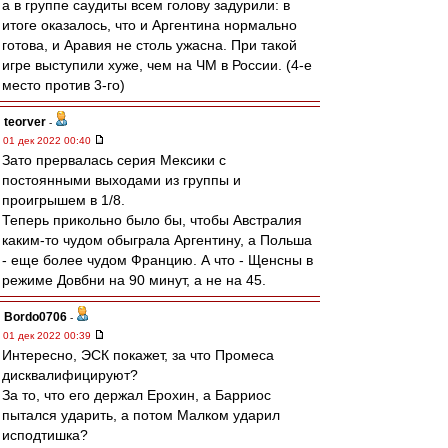
а в группе саудиты всем голову задурили: в
итоге оказалось, что и Аргентина нормально
готова, и Аравия не столь ужасна. При такой
игре выступили хуже, чем на ЧМ в России. (4-е
место против 3-го)
teorver
-
01 дек 2022 00:40
Зато прервалась серия Мексики с
постоянными выходами из группы и
проигрышем в 1/8.
Теперь прикольно было бы, чтобы Австралия
каким-то чудом обыграла Аргентину, а Польша
- еще более чудом Францию. А что - Щенсны в
режиме Довбни на 90 минут, а не на 45.
Bordo0706
-
01 дек 2022 00:39
Интересно, ЭСК покажет, за что Промеса
дисквалифицируют?
За то, что его держал Ерохин, а Барриос
пытался ударить, а потом Малком ударил
исподтишка?