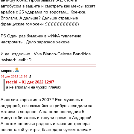
антифутбола. Проигрывать 0-2, стоять
автобусом в защите и смотреть как мексы возят
арабов с 25 ударами по воротам... Кхе-кхе..
Вползли. А дальше? Дальше страшные
француские гомосеки :))))))))))))))))))))))
PS Один раз бумажку в ФИФА тувлетную
настрочить.. Дело заразное хехехе
И да. отдельно.. Viva Blanco-Celeste Bandidos
:twisted: :evil: :D
морон
-
01 дек 2022 12:29
recchi » 01 дек 2022 12:07
а не вползли на чужих плечах
А англия-хорватия в 2007? Еле мучаясь с
андоррой, вся скамейка и трибуны следили за
матчем в лондоне. А на поле последнии 5
минут отбивались и тянули время с Андоррой.
А потом щенячья радость и качание тренера
после такой уг игры, благодаря чужим плечам