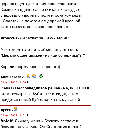
царапающего движения лица соперника.
Комиссия единогласно считает, что судье
следовало удалить с поля игрока команды
«Спартак» с показом ему прямой красной
карточки за агрессивное поведение.
Агрессивный захват за шею - это ЖК.
А вот может кто-нить объяснить, что есть
"Царапающее движение лица соперника"???
Короли формулировок просто)))
Mike Lebedev
-
01 дек 2022 16:59
(зевая) Несправедливое решение КДК. Наши в
этом розыгрыше Кубка всё отсидят, а тем
придется новый Кубок начинать с дисквой
Креон
-
01 дек 2022 16:51
froloff
, Лично у меня к Бескову респект и
безмерная уважуха. Он Спартак из полной