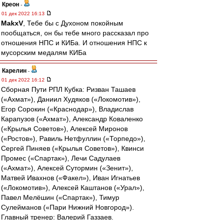
Креон
-
01 дек 2022 16:13
MakxV
, Тебе бы с Духоном покойным
пообщаться, он бы тебе много рассказал про
отношения НПС и КИБа. И отношения НПС к
мусорским медалям КИБа
Карелин
-
01 дек 2022 16:12
Сборная Пути РПЛ Кубка: Ризван Ташаев
(«Ахмат»), Даниил Худяков («Локомотив»),
Егор Сорокин («Краснодар»), Владислав
Карапузов («Ахмат»), Александр Коваленко
(«Крылья Советов»), Алексей Миронов
(«Ростов»), Равиль Нетфуллин («Торпедо»),
Сергей Пиняев («Крылья Советов»), Квинси
Промес («Спартак»), Лечи Садулаев
(«Ахмат»), Алексей Сутормин («Зенит»),
Матвей Ивахнов («Факел»), Иван Игнатьев
(«Локомотив»), Алексей Каштанов («Урал»),
Павел Мелёшин («Спартак»), Тимур
Сулейманов («Пари Нижний Новгород»).
Главный тренер: Валерий Газзаев.