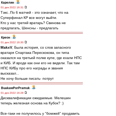
Карелин
-
01 дек 2022 16:31
Тэкс..По 6 матчей - это означает, что на
Суперфинал КР все могут выйти.
Кто у нас третий вратарь? Свинова не
предлагать, Шенсны - предлагать
Креон
-
01 дек 2022 16:30
MakxV
, Была история, со слов запасного
вратаря Спартака Перескокова, он типа
оказался на третьей полке купе, где ехали НПС
и КИБ. И вроде как они его не видели. Так там
НПС КИБу про его награды и звания
высказал...
Не хочу больше писать- потрут
BuakawPorPramuk
-
01 дек 2022 16:28
Дисквалификации ожидаемые. Мелешин
теперь железная основа на Кубок? :)
Все-таки не получилось у "бомжей" продавить