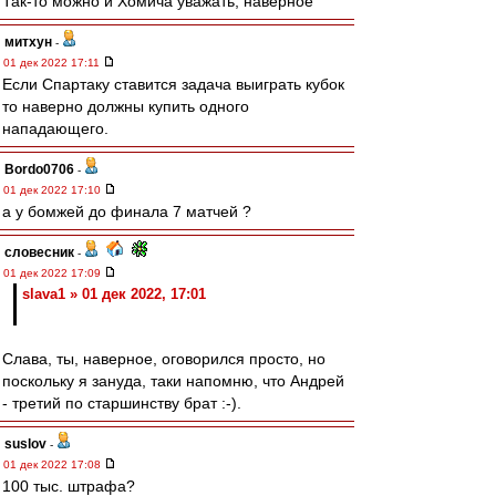
Так-то можно и Хомича уважать, наверное
митхун
-
01 дек 2022 17:11
Если Спартаку ставится задача выиграть кубок
то наверно должны купить одного
нападающего.
Bordo0706
-
01 дек 2022 17:10
а у бомжей до финала 7 матчей ?
словесник
-
01 дек 2022 17:09
slava1 » 01 дек 2022, 17:01
Слава, ты, наверное, оговорился просто, но
поскольку я зануда, таки напомню, что Андрей
- третий по старшинству брат :-).
suslov
-
01 дек 2022 17:08
100 тыс. штрафа?