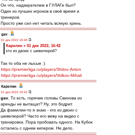
Он что, надзирателем в ГУЛАГе был?
Один из лучших игроков в своё время и
тренеров.
Просто уже сил нет читать всякую хрень.
gav
-
01 дек 2022 16:46
Карелин » 01 дек 2022, 16:42
кто из двоих с шевелюрой?
Так то оба не лысые :)
https://premierliga.ru/players/Shitov-Anton
https://premierliga.ru/players/Volkov-Mihail
Карелин
-
01 дек 2022 16:42
gav
, То есть, горячие головы Свинова из
аренды не вытащат? Ну, это бодрит.
Да фамилии-то я знаю - кто из двоих с
шевелюрой? Часто его вижу на видео с
тренировок. Пора пробовать одного. На Кубок
остались с одним кипером. Не дело..