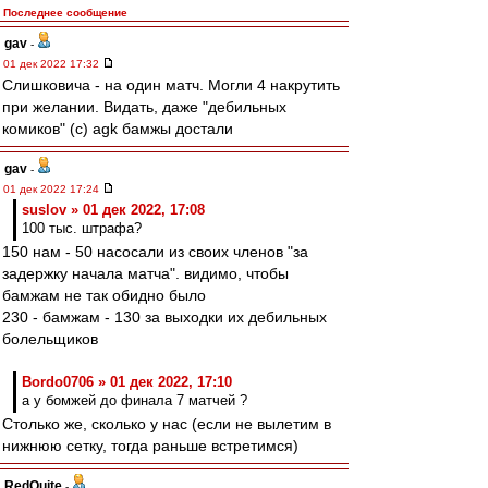
Последнее сообщение
gav
-
01 дек 2022 17:32
Слишковича - на один матч. Могли 4 накрутить
при желании. Видать, даже "дебильных
комиков" (с) agk бамжы достали
gav
-
01 дек 2022 17:24
suslov » 01 дек 2022, 17:08
100 тыс. штрафа?
150 нам - 50 насосали из своих членов "за
задержку начала матча". видимо, чтобы
бамжам не так обидно было
230 - бамжам - 130 за выходки их дебильных
болельщиков
Bordo0706 » 01 дек 2022, 17:10
а у бомжей до финала 7 матчей ?
Столько же, сколько у нас (если не вылетим в
нижнюю сетку, тогда раньше встретимся)
RedQuite
-