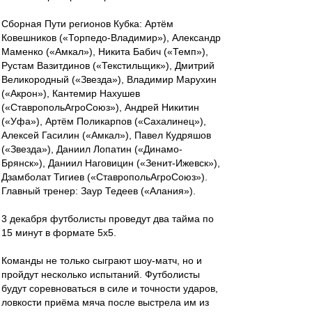
Сборная Пути регионов Кубка: Артём
Ковешников («Торпедо-Владимир»), Александр
Маменко («Амкал»), Никита Бабич («Темп»),
Рустам Вазитдинов («Текстильщик»), Дмитрий
Великородный («Звезда»), Владимир Марухин
(«Акрон»), Кантемир Нахушев
(«СтавропольАгроСоюз»), Андрей Никитин
(«Уфа»), Артём Поликарпов («Сахалинец»),
Алексей Гасилин («Амкал»), Павел Кудряшов
(«Звезда»), Даниил Лопатин («Динамо-
Брянск»), Даниил Наговицин («Зенит-Ижевск»),
Дзамболат Тигиев («СтавропольАгроСоюз»).
Главный тренер: Заур Тедеев («Алания»).
3 декабря футболисты проведут два тайма по
15 минут в формате 5х5.
Команды не только сыграют шоу-матч, но и
пройдут несколько испытаний. Футболисты
будут соревноваться в силе и точности ударов,
ловкости приёма мяча после выстрела им из