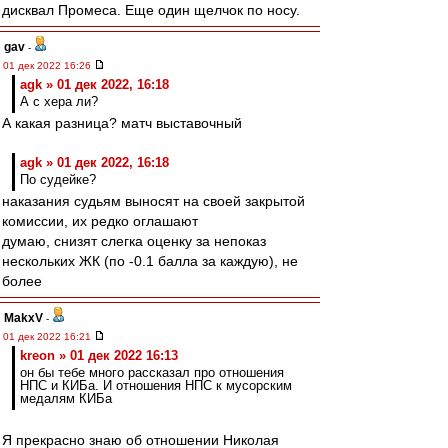
дисквал Промеса. Еще один щелчок по носу.
gav
-
01 дек 2022 16:26
agk » 01 дек 2022, 16:18
А с хера ли?
А какая разница? матч выставочный
agk » 01 дек 2022, 16:18
По судейке?
наказания судьям выносят на своей закрытой
комиссии, их редко оглашают
думаю, снизят слегка оценку за непоказ
нескольких ЖК (по -0.1 балла за каждую), не
более
MakxV
-
01 дек 2022 16:21
kreon » 01 дек 2022 16:13
он бы тебе много рассказал про отношения
НПС и КИБа. И отношения НПС к мусорским
медалям КИБа
Я прекрасно знаю об отношении Николая