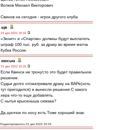
Волков Михаил Викторович
Свинов на сегодня - игрок другого клуба
agk
-
01 дек 2022 16:32
«Зенит» и «Спартак» должны будут выплатить
штраф 100 тыс. руб. за драку во время матча
Кубка России.
авоська
-
01 дек 2022 16:32
Если Квинси не тронут,то это будет правильное
решение.
Судьи долго отсматривали драку на ВАРе(хоть
тут пригодился) и вынесли решение.С какого
хера что-то еще добавлять.
С нытья крысеныша симака?
Да,щелчок по носу есть.Тоже хороший знак.
Редактировалось 01 дек 2022 16:33