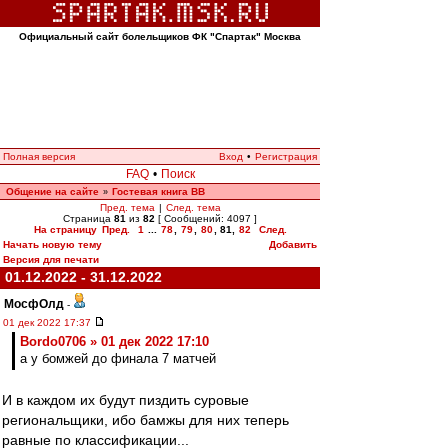
Официальный сайт болельщиков ФК "Спартак" Москва
Полная версия
Вход
•
Регистрация
FAQ
•
Поиск
Общение на сайте
Гостевая книга ВВ
»
Пред. тема
|
След. тема
Страница
81
из
82
[ Сообщений: 4097 ]
На страницу
Пред.
1
...
78
,
79
,
80
,
81
,
82
След.
Начать новую тему
Добавить
Версия для печати
01.12.2022 - 31.12.2022
МосфОлд
-
01 дек 2022 17:37
Bordo0706 » 01 дек 2022 17:10
а у бомжей до финала 7 матчей
И в каждом их будут пиздить суровые
региональщики, ибо бамжы для них теперь
равные по классификации...