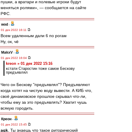
пушки, а вратари и полевые игроки будут
меняться ролями», — сообщается на сайте
РФС.
wod
-
01 дек 2022 16:11
Всем удаленным дали 6 по рогам
Ну, ок, чё
MakxV
-
01 дек 2022 16:04
kreon » 01 дек 2022 15:16
кстати Старостин тоже самое Бескову
предъявлял
Чего он Бескову "предъявлял"? Предъявляют
когда хотят на чистую воду вывести. А КИБ что,
своё динамовское прошлое скрывал что-ли,
чтобы ему за это предъявлять? Хватит чушь
всякую городить.
Креон
-
01 дек 2022 15:45
agk
, Ты знаешь что такое риторический