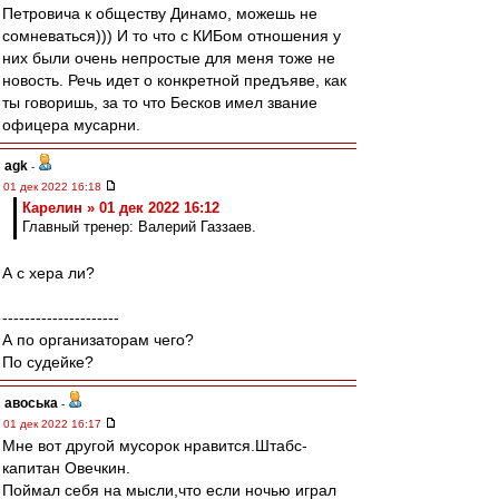
Петровича к обществу Динамо, можешь не
сомневаться))) И то что с КИБом отношения у
них были очень непростые для меня тоже не
новость. Речь идет о конкретной предъяве, как
ты говоришь, за то что Бесков имел звание
офицера мусарни.
agk
-
01 дек 2022 16:18
Карелин » 01 дек 2022 16:12
Главный тренер: Валерий Газзаев.
А с хера ли?
---------------------
А по организаторам чего?
По судейке?
авоська
-
01 дек 2022 16:17
Мне вот другой мусорок нравится.Штабс-
капитан Овечкин.
Поймал себя на мысли,что если ночью играл