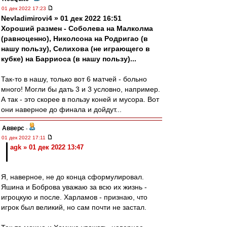
01 дек 2022 17:23
Nevladimirovi4 » 01 дек 2022 16:51
Хороший размен - Соболева на Малколма
(равноценно), Николсона на Родригао (в
нашу пользу), Селихова (не играющего в
кубке) на Барриоса (в нашу пользу)...
Так-то в нашу, только вот 6 матчей - больно
много! Могли бы дать 3 и 3 условно, например.
А так - это скорее в пользу коней и мусора. Вот
они наверное до финала и дойдут...
Авверс
-
01 дек 2022 17:11
agk » 01 дек 2022 13:47
Я, наверное, не до конца сформулировал.
Яшина и Боброва уважаю за всю их жизнь -
игроцкую и после. Харламов - признаю, что
игрок был великий, но сам почти не застал.