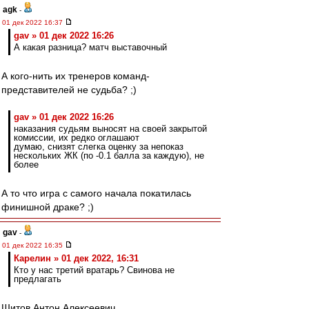
agk
-
01 дек 2022 16:37
gav » 01 дек 2022 16:26
А какая разница? матч выставочный
А кого-нить их тренеров команд-
представителей не судьба? ;)
gav » 01 дек 2022 16:26
наказания судьям выносят на своей закрытой
комиссии, их редко оглашают
думаю, снизят слегка оценку за непоказ
нескольких ЖК (по -0.1 балла за каждую), не
более
А то что игра с самого начала покатилась
финишной драке? ;)
gav
-
01 дек 2022 16:35
Карелин » 01 дек 2022, 16:31
Кто у нас третий вратарь? Свинова не
предлагать
Шитов Антон Алексеевич