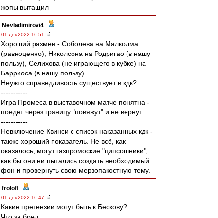
жопы вытащил
Nevladimirovi4
-
01 дек 2022 16:51
Хороший размен - Соболева на Малколма
(равноценно), Николсона на Родригао (в нашу
пользу), Селихова (не играющего в кубке) на
Барриоса (в нашу пользу).
Неужто справедливость существует в кдк?
-----------
Игра Промеса в выставочном матче понятна -
поедет через границу "повяжут" и не вернут.
-----------
Невключение Квинси с список наказанных кдк -
также хороший показатель. Не всё, как
оказалось, могут газпромоские "ципсошники",
как бы они ни пытались создать необходимый
фон и провернуть свою мерзопакостную тему.
froloff
-
01 дек 2022 16:47
Какие претензии могут быть к Бескову?
Что за бред.