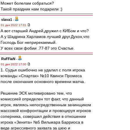
Может болелам собраться?
Такой праздник нам подарили :)
slava1
-
01 дек 2022 17:01
А вот старший Андрей,дружил с КИБом и что?
А у Шадрина Харламов лучший друг.Духон,что
Господь Бог неприрекаемый.
У всех свои фобии .77-87 это Счастье.
RuFFiaN
-
01 дек 2022 17:00
1. Судья ошибочно не удалил с поля игрока
команды «Спартак» №10 Квинси Промеса
после окончания основного времени матча.
Решение ЭСК мотивировано тем, что
комиссией определен тот факт, что данный
игрок, являясь непосредственным зачинщиком
массовой конфронтации и провоцируя игроков
соперника, совершил действия в отношении
игрока «Зенита» №5 Вильмара Барриоса в
виде агрессивного захвата за шею и