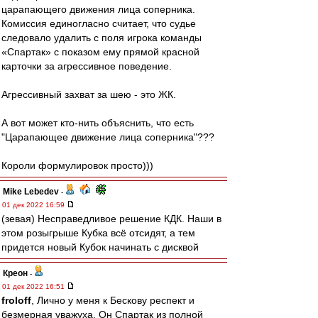
царапающего движения лица соперника.
Комиссия единогласно считает, что судье
следовало удалить с поля игрока команды
«Спартак» с показом ему прямой красной
карточки за агрессивное поведение.
Агрессивный захват за шею - это ЖК.
А вот может кто-нить объяснить, что есть
"Царапающее движение лица соперника"???
Короли формулировок просто)))
Mike Lebedev
-
01 дек 2022 16:59
(зевая) Несправедливое решение КДК. Наши в
этом розыгрыше Кубка всё отсидят, а тем
придется новый Кубок начинать с дисквой
Креон
-
01 дек 2022 16:51
froloff
, Лично у меня к Бескову респект и
безмерная уважуха. Он Спартак из полной