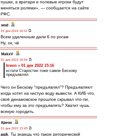
пушки, а вратари и полевые игроки будут
меняться ролями», — сообщается на сайте
РФС.
wod
-
01 дек 2022 16:11
Всем удаленным дали 6 по рогам
Ну, ок, чё
MakxV
-
01 дек 2022 16:04
kreon » 01 дек 2022 15:16
кстати Старостин тоже самое Бескову
предъявлял
Чего он Бескову "предъявлял"? Предъявляют
когда хотят на чистую воду вывести. А КИБ что,
своё динамовское прошлое скрывал что-ли,
чтобы ему за это предъявлять? Хватит чушь
всякую городить.
Креон
-
01 дек 2022 15:45
agk
, Ты знаешь что такое риторический