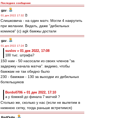
Последнее сообщение
gav
-
01 дек 2022 17:32
Слишковича - на один матч. Могли 4 накрутить
при желании. Видать, даже "дебильных
комиков" (с) agk бамжы достали
gav
-
01 дек 2022 17:24
suslov » 01 дек 2022, 17:08
100 тыс. штрафа?
150 нам - 50 насосали из своих членов "за
задержку начала матча". видимо, чтобы
бамжам не так обидно было
230 - бамжам - 130 за выходки их дебильных
болельщиков
Bordo0706 » 01 дек 2022, 17:10
а у бомжей до финала 7 матчей ?
Столько же, сколько у нас (если не вылетим в
нижнюю сетку, тогда раньше встретимся)
RedQuite
-