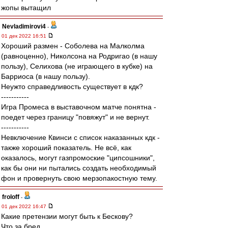
жопы вытащил
Nevladimirovi4
-
01 дек 2022 16:51
Хороший размен - Соболева на Малколма
(равноценно), Николсона на Родригао (в нашу
пользу), Селихова (не играющего в кубке) на
Барриоса (в нашу пользу).
Неужто справедливость существует в кдк?
-----------
Игра Промеса в выставочном матче понятна -
поедет через границу "повяжут" и не вернут.
-----------
Невключение Квинси с список наказанных кдк -
также хороший показатель. Не всё, как
оказалось, могут газпромоские "ципсошники",
как бы они ни пытались создать необходимый
фон и провернуть свою мерзопакостную тему.
froloff
-
01 дек 2022 16:47
Какие претензии могут быть к Бескову?
Что за бред.