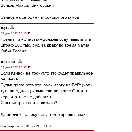
Волков Михаил Викторович
Свинов на сегодня - игрок другого клуба
agk
-
01 дек 2022 16:32
«Зенит» и «Спартак» должны будут выплатить
штраф 100 тыс. руб. за драку во время матча
Кубка России.
авоська
-
01 дек 2022 16:32
Если Квинси не тронут,то это будет правильное
решение.
Судьи долго отсматривали драку на ВАРе(хоть
тут пригодился) и вынесли решение.С какого
хера что-то еще добавлять.
С нытья крысеныша симака?
Да,щелчок по носу есть.Тоже хороший знак.
Редактировалось 01 дек 2022 16:33