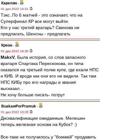
Карелин
-
01 дек 2022 16:31
Тэкс..По 6 матчей - это означает, что на
Суперфинал КР все могут выйти.
Кто у нас третий вратарь? Свинова не
предлагать, Шенсны - предлагать
Креон
-
01 дек 2022 16:30
MakxV
, Была история, со слов запасного
вратаря Спартака Перескокова, он типа
оказался на третьей полке купе, где ехали НПС
и КИБ. И вроде как они его не видели. Так там
НПС КИБу про его награды и звания
высказал...
Не хочу больше писать- потрут
BuakawPorPramuk
-
01 дек 2022 16:28
Дисквалификации ожидаемые. Мелешин
теперь железная основа на Кубок? :)
Все-таки не получилось у "бомжей" продавить