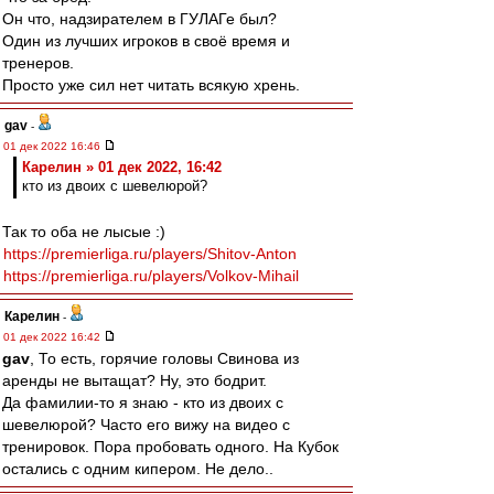
Он что, надзирателем в ГУЛАГе был?
Один из лучших игроков в своё время и
тренеров.
Просто уже сил нет читать всякую хрень.
gav
-
01 дек 2022 16:46
Карелин » 01 дек 2022, 16:42
кто из двоих с шевелюрой?
Так то оба не лысые :)
https://premierliga.ru/players/Shitov-Anton
https://premierliga.ru/players/Volkov-Mihail
Карелин
-
01 дек 2022 16:42
gav
, То есть, горячие головы Свинова из
аренды не вытащат? Ну, это бодрит.
Да фамилии-то я знаю - кто из двоих с
шевелюрой? Часто его вижу на видео с
тренировок. Пора пробовать одного. На Кубок
остались с одним кипером. Не дело..