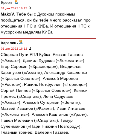
Креон
-
01 дек 2022 16:13
MakxV
, Тебе бы с Духоном покойным
пообщаться, он бы тебе много рассказал про
отношения НПС и КИБа. И отношения НПС к
мусорским медалям КИБа
Карелин
-
01 дек 2022 16:12
Сборная Пути РПЛ Кубка: Ризван Ташаев
(«Ахмат»), Даниил Худяков («Локомотив»),
Егор Сорокин («Краснодар»), Владислав
Карапузов («Ахмат»), Александр Коваленко
(«Крылья Советов»), Алексей Миронов
(«Ростов»), Равиль Нетфуллин («Торпедо»),
Сергей Пиняев («Крылья Советов»), Квинси
Промес («Спартак»), Лечи Садулаев
(«Ахмат»), Алексей Сутормин («Зенит»),
Матвей Ивахнов («Факел»), Иван Игнатьев
(«Локомотив»), Алексей Каштанов («Урал»),
Павел Мелёшин («Спартак»), Тимур
Сулейманов («Пари Нижний Новгород»).
Главный тренер: Валерий Газзаев.