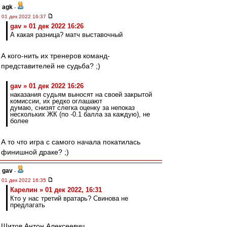
agk
-
01 дек 2022 16:37
gav » 01 дек 2022 16:26
А какая разница? матч выставочный
А кого-нить их тренеров команд-
представителей не судьба? ;)
gav » 01 дек 2022 16:26
наказания судьям выносят на своей закрытой
комиссии, их редко оглашают
думаю, снизят слегка оценку за непоказ
нескольких ЖК (по -0.1 балла за каждую), не
более
А то что игра с самого начала покатилась
финишной драке? ;)
gav
-
01 дек 2022 16:35
Карелин » 01 дек 2022, 16:31
Кто у нас третий вратарь? Свинова не
предлагать
Шитов Антон Алексеевич