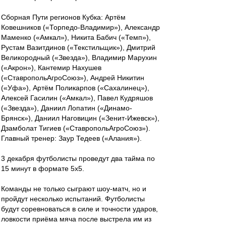
Сборная Пути регионов Кубка: Артём
Ковешников («Торпедо-Владимир»), Александр
Маменко («Амкал»), Никита Бабич («Темп»),
Рустам Вазитдинов («Текстильщик»), Дмитрий
Великородный («Звезда»), Владимир Марухин
(«Акрон»), Кантемир Нахушев
(«СтавропольАгроСоюз»), Андрей Никитин
(«Уфа»), Артём Поликарпов («Сахалинец»),
Алексей Гасилин («Амкал»), Павел Кудряшов
(«Звезда»), Даниил Лопатин («Динамо-
Брянск»), Даниил Наговицин («Зенит-Ижевск»),
Дзамболат Тигиев («СтавропольАгроСоюз»).
Главный тренер: Заур Тедеев («Алания»).
3 декабря футболисты проведут два тайма по
15 минут в формате 5х5.
Команды не только сыграют шоу-матч, но и
пройдут несколько испытаний. Футболисты
будут соревноваться в силе и точности ударов,
ловкости приёма мяча после выстрела им из