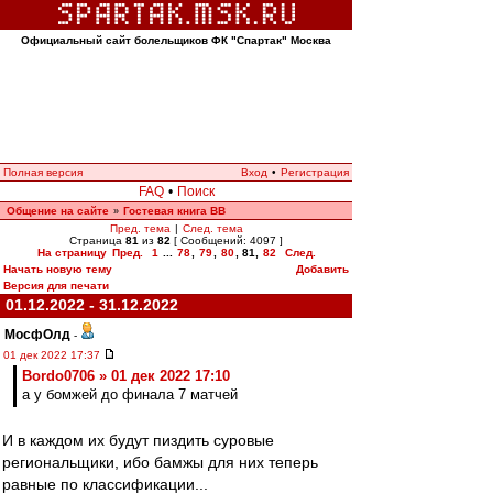
Официальный сайт болельщиков ФК "Спартак" Москва
Полная версия
Вход
•
Регистрация
FAQ
•
Поиск
Общение на сайте
Гостевая книга ВВ
»
Пред. тема
|
След. тема
Страница
81
из
82
[ Сообщений: 4097 ]
На страницу
Пред.
1
...
78
,
79
,
80
,
81
,
82
След.
Начать новую тему
Добавить
Версия для печати
01.12.2022 - 31.12.2022
МосфОлд
-
01 дек 2022 17:37
Bordo0706 » 01 дек 2022 17:10
а у бомжей до финала 7 матчей
И в каждом их будут пиздить суровые
региональщики, ибо бамжы для них теперь
равные по классификации...