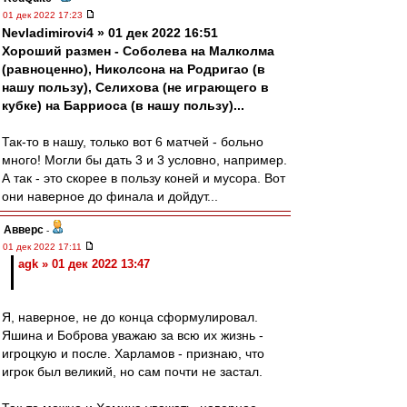
01 дек 2022 17:23
Nevladimirovi4 » 01 дек 2022 16:51
Хороший размен - Соболева на Малколма
(равноценно), Николсона на Родригао (в
нашу пользу), Селихова (не играющего в
кубке) на Барриоса (в нашу пользу)...
Так-то в нашу, только вот 6 матчей - больно
много! Могли бы дать 3 и 3 условно, например.
А так - это скорее в пользу коней и мусора. Вот
они наверное до финала и дойдут...
Авверс
-
01 дек 2022 17:11
agk » 01 дек 2022 13:47
Я, наверное, не до конца сформулировал.
Яшина и Боброва уважаю за всю их жизнь -
игроцкую и после. Харламов - признаю, что
игрок был великий, но сам почти не застал.