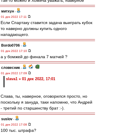
Так-то можно и Хомича уважать, наверное
митхун
-
01 дек 2022 17:11
Если Спартаку ставится задача выиграть кубок
то наверно должны купить одного
нападающего.
Bordo0706
-
01 дек 2022 17:10
а у бомжей до финала 7 матчей ?
словесник
-
01 дек 2022 17:09
slava1 » 01 дек 2022, 17:01
Слава, ты, наверное, оговорился просто, но
поскольку я зануда, таки напомню, что Андрей
- третий по старшинству брат :-).
suslov
-
01 дек 2022 17:08
100 тыс. штрафа?