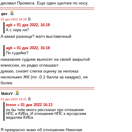
дисквал Промеса. Еще один щелчок по носу.
gav
-
01 дек 2022 16:26
agk » 01 дек 2022, 16:18
А с хера ли?
А какая разница? матч выставочный
agk » 01 дек 2022, 16:18
По судейке?
наказания судьям выносят на своей закрытой
комиссии, их редко оглашают
думаю, снизят слегка оценку за непоказ
нескольких ЖК (по -0.1 балла за каждую), не
более
MakxV
-
01 дек 2022 16:21
kreon » 01 дек 2022 16:13
он бы тебе много рассказал про отношения
НПС и КИБа. И отношения НПС к мусорским
медалям КИБа
Я прекрасно знаю об отношении Николая