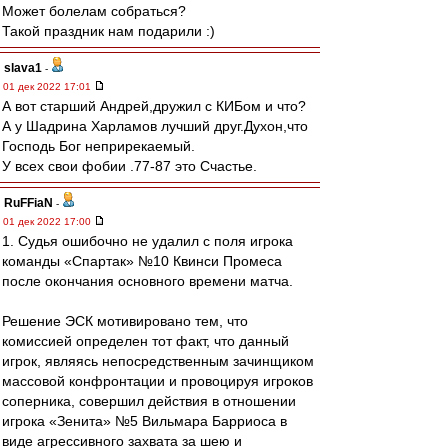
Может болелам собраться?
Такой праздник нам подарили :)
slava1
-
01 дек 2022 17:01
А вот старший Андрей,дружил с КИБом и что?
А у Шадрина Харламов лучший друг.Духон,что
Господь Бог неприрекаемый.
У всех свои фобии .77-87 это Счастье.
RuFFiaN
-
01 дек 2022 17:00
1. Судья ошибочно не удалил с поля игрока
команды «Спартак» №10 Квинси Промеса
после окончания основного времени матча.
Решение ЭСК мотивировано тем, что
комиссией определен тот факт, что данный
игрок, являясь непосредственным зачинщиком
массовой конфронтации и провоцируя игроков
соперника, совершил действия в отношении
игрока «Зенита» №5 Вильмара Барриоса в
виде агрессивного захвата за шею и