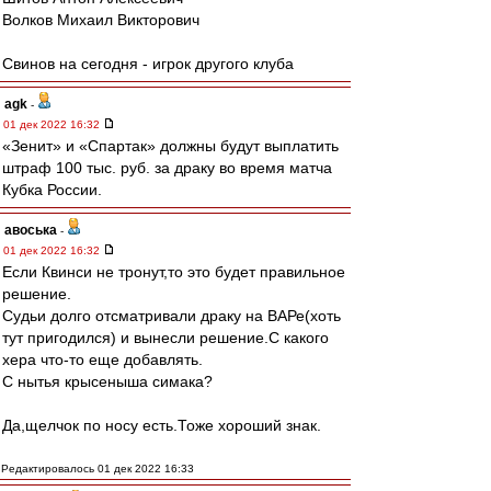
Волков Михаил Викторович
Свинов на сегодня - игрок другого клуба
agk
-
01 дек 2022 16:32
«Зенит» и «Спартак» должны будут выплатить
штраф 100 тыс. руб. за драку во время матча
Кубка России.
авоська
-
01 дек 2022 16:32
Если Квинси не тронут,то это будет правильное
решение.
Судьи долго отсматривали драку на ВАРе(хоть
тут пригодился) и вынесли решение.С какого
хера что-то еще добавлять.
С нытья крысеныша симака?
Да,щелчок по носу есть.Тоже хороший знак.
Редактировалось 01 дек 2022 16:33