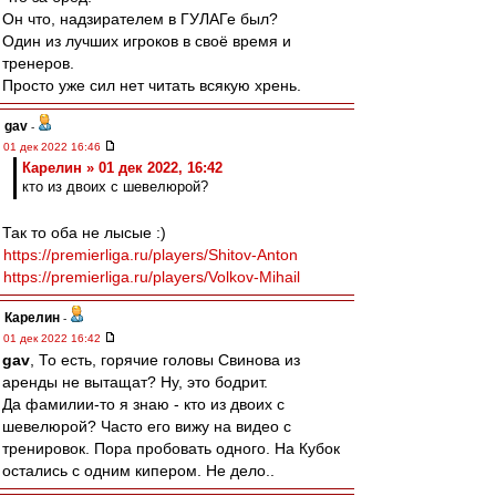
Он что, надзирателем в ГУЛАГе был?
Один из лучших игроков в своё время и
тренеров.
Просто уже сил нет читать всякую хрень.
gav
-
01 дек 2022 16:46
Карелин » 01 дек 2022, 16:42
кто из двоих с шевелюрой?
Так то оба не лысые :)
https://premierliga.ru/players/Shitov-Anton
https://premierliga.ru/players/Volkov-Mihail
Карелин
-
01 дек 2022 16:42
gav
, То есть, горячие головы Свинова из
аренды не вытащат? Ну, это бодрит.
Да фамилии-то я знаю - кто из двоих с
шевелюрой? Часто его вижу на видео с
тренировок. Пора пробовать одного. На Кубок
остались с одним кипером. Не дело..