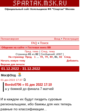
Официальный сайт болельщиков ФК "Спартак" Москва
Полная версия
Вход
•
Регистрация
FAQ
•
Поиск
Общение на сайте
Гостевая книга ВВ
»
Пред. тема
|
След. тема
Страница
81
из
82
[ Сообщений: 4097 ]
На страницу
Пред.
1
...
78
,
79
,
80
,
81
,
82
След.
Начать новую тему
Добавить
Версия для печати
01.12.2022 - 31.12.2022
МосфОлд
-
01 дек 2022 17:37
Bordo0706 » 01 дек 2022 17:10
а у бомжей до финала 7 матчей
И в каждом их будут пиздить суровые
региональщики, ибо бамжы для них теперь
равные по классификации...