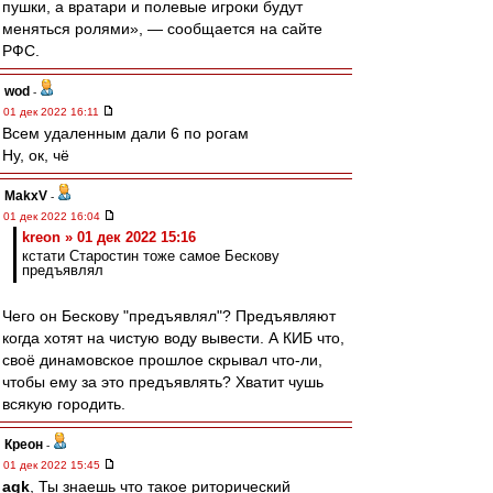
пушки, а вратари и полевые игроки будут
меняться ролями», — сообщается на сайте
РФС.
wod
-
01 дек 2022 16:11
Всем удаленным дали 6 по рогам
Ну, ок, чё
MakxV
-
01 дек 2022 16:04
kreon » 01 дек 2022 15:16
кстати Старостин тоже самое Бескову
предъявлял
Чего он Бескову "предъявлял"? Предъявляют
когда хотят на чистую воду вывести. А КИБ что,
своё динамовское прошлое скрывал что-ли,
чтобы ему за это предъявлять? Хватит чушь
всякую городить.
Креон
-
01 дек 2022 15:45
agk
, Ты знаешь что такое риторический