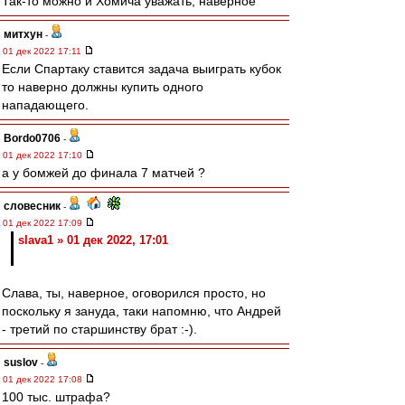
Так-то можно и Хомича уважать, наверное
митхун
-
01 дек 2022 17:11
Если Спартаку ставится задача выиграть кубок
то наверно должны купить одного
нападающего.
Bordo0706
-
01 дек 2022 17:10
а у бомжей до финала 7 матчей ?
словесник
-
01 дек 2022 17:09
slava1 » 01 дек 2022, 17:01
Слава, ты, наверное, оговорился просто, но
поскольку я зануда, таки напомню, что Андрей
- третий по старшинству брат :-).
suslov
-
01 дек 2022 17:08
100 тыс. штрафа?