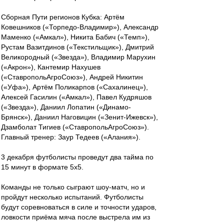
Сборная Пути регионов Кубка: Артём
Ковешников («Торпедо-Владимир»), Александр
Маменко («Амкал»), Никита Бабич («Темп»),
Рустам Вазитдинов («Текстильщик»), Дмитрий
Великородный («Звезда»), Владимир Марухин
(«Акрон»), Кантемир Нахушев
(«СтавропольАгроСоюз»), Андрей Никитин
(«Уфа»), Артём Поликарпов («Сахалинец»),
Алексей Гасилин («Амкал»), Павел Кудряшов
(«Звезда»), Даниил Лопатин («Динамо-
Брянск»), Даниил Наговицин («Зенит-Ижевск»),
Дзамболат Тигиев («СтавропольАгроСоюз»).
Главный тренер: Заур Тедеев («Алания»).
3 декабря футболисты проведут два тайма по
15 минут в формате 5х5.
Команды не только сыграют шоу-матч, но и
пройдут несколько испытаний. Футболисты
будут соревноваться в силе и точности ударов,
ловкости приёма мяча после выстрела им из