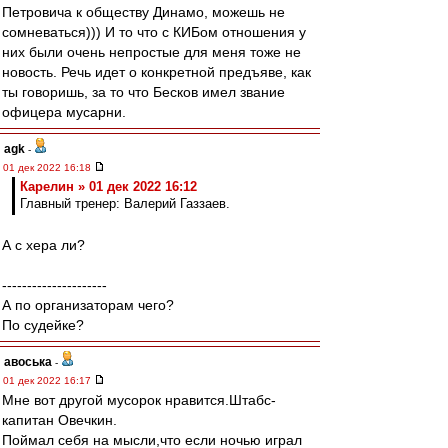
Петровича к обществу Динамо, можешь не
сомневаться))) И то что с КИБом отношения у
них были очень непростые для меня тоже не
новость. Речь идет о конкретной предъяве, как
ты говоришь, за то что Бесков имел звание
офицера мусарни.
agk
-
01 дек 2022 16:18
Карелин » 01 дек 2022 16:12
Главный тренер: Валерий Газзаев.
А с хера ли?
---------------------
А по организаторам чего?
По судейке?
авоська
-
01 дек 2022 16:17
Мне вот другой мусорок нравится.Штабс-
капитан Овечкин.
Поймал себя на мысли,что если ночью играл