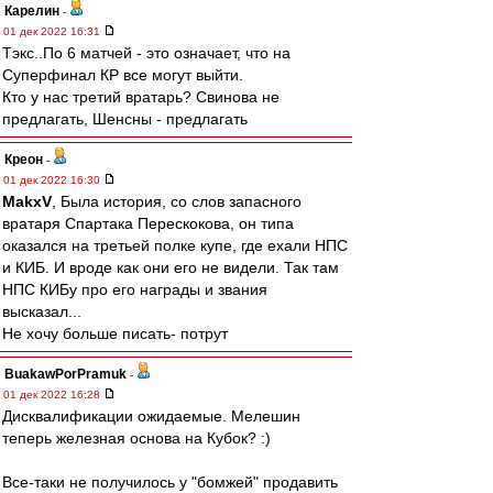
Карелин
-
01 дек 2022 16:31
Тэкс..По 6 матчей - это означает, что на
Суперфинал КР все могут выйти.
Кто у нас третий вратарь? Свинова не
предлагать, Шенсны - предлагать
Креон
-
01 дек 2022 16:30
MakxV
, Была история, со слов запасного
вратаря Спартака Перескокова, он типа
оказался на третьей полке купе, где ехали НПС
и КИБ. И вроде как они его не видели. Так там
НПС КИБу про его награды и звания
высказал...
Не хочу больше писать- потрут
BuakawPorPramuk
-
01 дек 2022 16:28
Дисквалификации ожидаемые. Мелешин
теперь железная основа на Кубок? :)
Все-таки не получилось у "бомжей" продавить