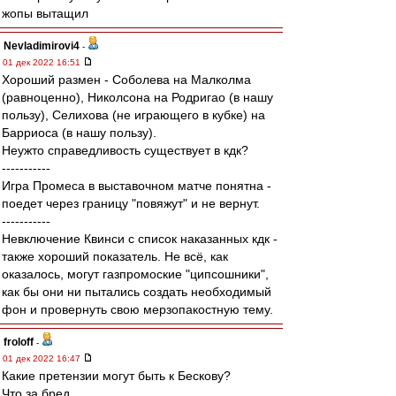
жопы вытащил
Nevladimirovi4
-
01 дек 2022 16:51
Хороший размен - Соболева на Малколма
(равноценно), Николсона на Родригао (в нашу
пользу), Селихова (не играющего в кубке) на
Барриоса (в нашу пользу).
Неужто справедливость существует в кдк?
-----------
Игра Промеса в выставочном матче понятна -
поедет через границу "повяжут" и не вернут.
-----------
Невключение Квинси с список наказанных кдк -
также хороший показатель. Не всё, как
оказалось, могут газпромоские "ципсошники",
как бы они ни пытались создать необходимый
фон и провернуть свою мерзопакостную тему.
froloff
-
01 дек 2022 16:47
Какие претензии могут быть к Бескову?
Что за бред.