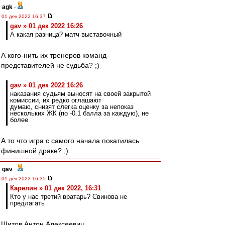
agk
-
01 дек 2022 16:37
gav » 01 дек 2022 16:26
А какая разница? матч выставочный
А кого-нить их тренеров команд-
представителей не судьба? ;)
gav » 01 дек 2022 16:26
наказания судьям выносят на своей закрытой
комиссии, их редко оглашают
думаю, снизят слегка оценку за непоказ
нескольких ЖК (по -0.1 балла за каждую), не
более
А то что игра с самого начала покатилась
финишной драке? ;)
gav
-
01 дек 2022 16:35
Карелин » 01 дек 2022, 16:31
Кто у нас третий вратарь? Свинова не
предлагать
Шитов Антон Алексеевич