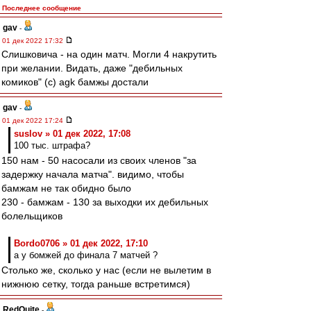
Последнее сообщение
gav
-
01 дек 2022 17:32
Слишковича - на один матч. Могли 4 накрутить
при желании. Видать, даже "дебильных
комиков" (с) agk бамжы достали
gav
-
01 дек 2022 17:24
suslov » 01 дек 2022, 17:08
100 тыс. штрафа?
150 нам - 50 насосали из своих членов "за
задержку начала матча". видимо, чтобы
бамжам не так обидно было
230 - бамжам - 130 за выходки их дебильных
болельщиков
Bordo0706 » 01 дек 2022, 17:10
а у бомжей до финала 7 матчей ?
Столько же, сколько у нас (если не вылетим в
нижнюю сетку, тогда раньше встретимся)
RedQuite
-