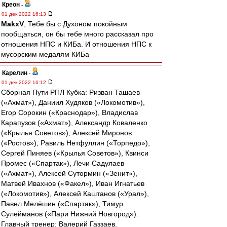
Креон
-
01 дек 2022 16:13
MakxV
, Тебе бы с Духоном покойным
пообщаться, он бы тебе много рассказал про
отношения НПС и КИБа. И отношения НПС к
мусорским медалям КИБа
Карелин
-
01 дек 2022 16:12
Сборная Пути РПЛ Кубка: Ризван Ташаев
(«Ахмат»), Даниил Худяков («Локомотив»),
Егор Сорокин («Краснодар»), Владислав
Карапузов («Ахмат»), Александр Коваленко
(«Крылья Советов»), Алексей Миронов
(«Ростов»), Равиль Нетфуллин («Торпедо»),
Сергей Пиняев («Крылья Советов»), Квинси
Промес («Спартак»), Лечи Садулаев
(«Ахмат»), Алексей Сутормин («Зенит»),
Матвей Ивахнов («Факел»), Иван Игнатьев
(«Локомотив»), Алексей Каштанов («Урал»),
Павел Мелёшин («Спартак»), Тимур
Сулейманов («Пари Нижний Новгород»).
Главный тренер: Валерий Газзаев.