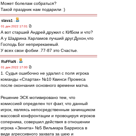
Может болелам собраться?
Такой праздник нам подарили :)
slava1
-
01 дек 2022 17:01
А вот старший Андрей,дружил с КИБом и что?
А у Шадрина Харламов лучший друг.Духон,что
Господь Бог неприрекаемый.
У всех свои фобии .77-87 это Счастье.
RuFFiaN
-
01 дек 2022 17:00
1. Судья ошибочно не удалил с поля игрока
команды «Спартак» №10 Квинси Промеса
после окончания основного времени матча.
Решение ЭСК мотивировано тем, что
комиссией определен тот факт, что данный
игрок, являясь непосредственным зачинщиком
массовой конфронтации и провоцируя игроков
соперника, совершил действия в отношении
игрока «Зенита» №5 Вильмара Барриоса в
виде агрессивного захвата за шею и