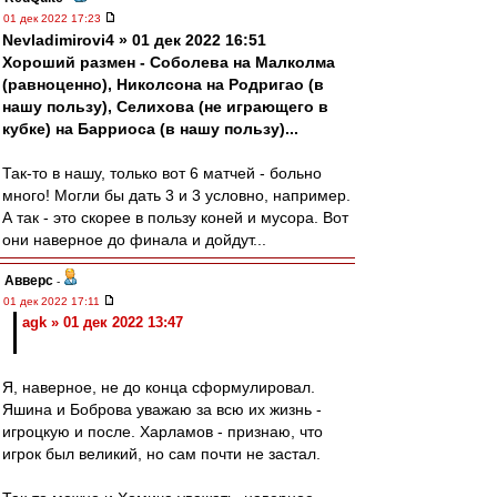
01 дек 2022 17:23
Nevladimirovi4 » 01 дек 2022 16:51
Хороший размен - Соболева на Малколма
(равноценно), Николсона на Родригао (в
нашу пользу), Селихова (не играющего в
кубке) на Барриоса (в нашу пользу)...
Так-то в нашу, только вот 6 матчей - больно
много! Могли бы дать 3 и 3 условно, например.
А так - это скорее в пользу коней и мусора. Вот
они наверное до финала и дойдут...
Авверс
-
01 дек 2022 17:11
agk » 01 дек 2022 13:47
Я, наверное, не до конца сформулировал.
Яшина и Боброва уважаю за всю их жизнь -
игроцкую и после. Харламов - признаю, что
игрок был великий, но сам почти не застал.