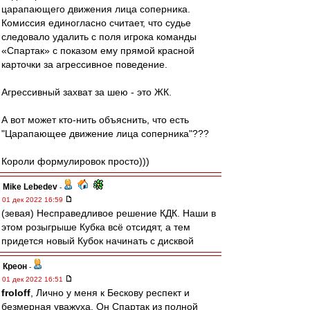
царапающего движения лица соперника.
Комиссия единогласно считает, что судье
следовало удалить с поля игрока команды
«Спартак» с показом ему прямой красной
карточки за агрессивное поведение.
Агрессивный захват за шею - это ЖК.
А вот может кто-нить объяснить, что есть
"Царапающее движение лица соперника"???
Короли формулировок просто)))
Mike Lebedev
-
01 дек 2022 16:59
(зевая) Несправедливое решение КДК. Наши в
этом розыгрыше Кубка всё отсидят, а тем
придется новый Кубок начинать с дисквой
Креон
-
01 дек 2022 16:51
froloff
, Лично у меня к Бескову респект и
безмерная уважуха. Он Спартак из полной