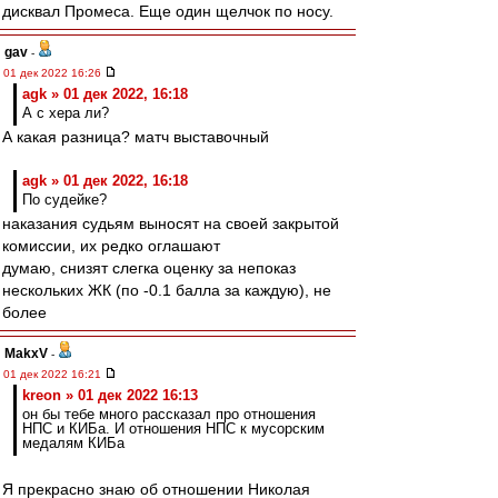
дисквал Промеса. Еще один щелчок по носу.
gav
-
01 дек 2022 16:26
agk » 01 дек 2022, 16:18
А с хера ли?
А какая разница? матч выставочный
agk » 01 дек 2022, 16:18
По судейке?
наказания судьям выносят на своей закрытой
комиссии, их редко оглашают
думаю, снизят слегка оценку за непоказ
нескольких ЖК (по -0.1 балла за каждую), не
более
MakxV
-
01 дек 2022 16:21
kreon » 01 дек 2022 16:13
он бы тебе много рассказал про отношения
НПС и КИБа. И отношения НПС к мусорским
медалям КИБа
Я прекрасно знаю об отношении Николая