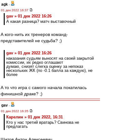
agk
-
01 дек 2022 16:37
gav » 01 дек 2022 16:26
А какая разница? матч выставочный
А кого-нить их тренеров команд-
представителей не судьба? ;)
gav » 01 дек 2022 16:26
наказания судьям выносят на своей закрытой
комиссии, их редко оглашают
думаю, снизят слегка оценку за непоказ
нескольких ЖК (по -0.1 балла за каждую), не
более
А то что игра с самого начала покатилась
финишной драке? ;)
gav
-
01 дек 2022 16:35
Карелин » 01 дек 2022, 16:31
Кто у нас третий вратарь? Свинова не
предлагать
Шитов Антон Алексеевич