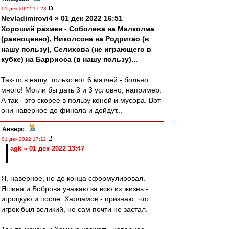
01 дек 2022 17:23
Nevladimirovi4 » 01 дек 2022 16:51
Хороший размен - Соболева на Малколма
(равноценно), Николсона на Родригао (в
нашу пользу), Селихова (не играющего в
кубке) на Барриоса (в нашу пользу)...
Так-то в нашу, только вот 6 матчей - больно
много! Могли бы дать 3 и 3 условно, например.
А так - это скорее в пользу коней и мусора. Вот
они наверное до финала и дойдут...
Авверс
-
01 дек 2022 17:11
agk » 01 дек 2022 13:47
Я, наверное, не до конца сформулировал.
Яшина и Боброва уважаю за всю их жизнь -
игроцкую и после. Харламов - признаю, что
игрок был великий, но сам почти не застал.