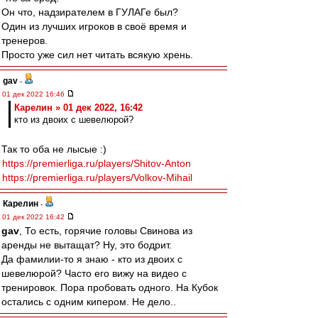
Он что, надзирателем в ГУЛАГе был?
Один из лучших игроков в своё время и
тренеров.
Просто уже сил нет читать всякую хрень.
gav
-
01 дек 2022 16:46
Карелин » 01 дек 2022, 16:42
кто из двоих с шевелюрой?
Так то оба не лысые :)
https://premierliga.ru/players/Shitov-Anton
https://premierliga.ru/players/Volkov-Mihail
Карелин
-
01 дек 2022 16:42
gav
, То есть, горячие головы Свинова из
аренды не вытащат? Ну, это бодрит.
Да фамилии-то я знаю - кто из двоих с
шевелюрой? Часто его вижу на видео с
тренировок. Пора пробовать одного. На Кубок
остались с одним кипером. Не дело..