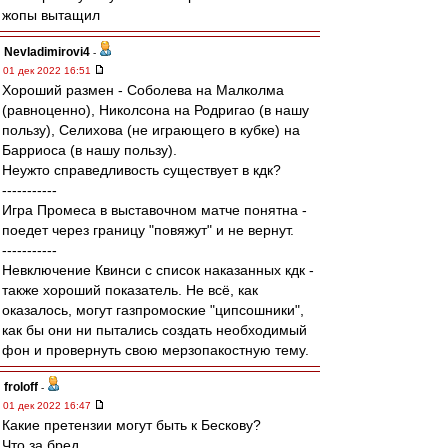
жопы вытащил
Nevladimirovi4
-
01 дек 2022 16:51
Хороший размен - Соболева на Малколма
(равноценно), Николсона на Родригао (в нашу
пользу), Селихова (не играющего в кубке) на
Барриоса (в нашу пользу).
Неужто справедливость существует в кдк?
-----------
Игра Промеса в выставочном матче понятна -
поедет через границу "повяжут" и не вернут.
-----------
Невключение Квинси с список наказанных кдк -
также хороший показатель. Не всё, как
оказалось, могут газпромоские "ципсошники",
как бы они ни пытались создать необходимый
фон и провернуть свою мерзопакостную тему.
froloff
-
01 дек 2022 16:47
Какие претензии могут быть к Бескову?
Что за бред.