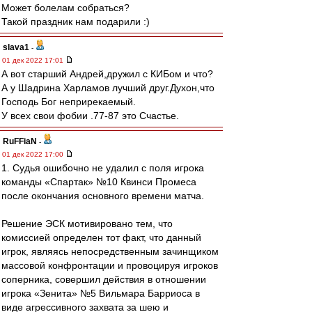
Может болелам собраться?
Такой праздник нам подарили :)
slava1
-
01 дек 2022 17:01
А вот старший Андрей,дружил с КИБом и что?
А у Шадрина Харламов лучший друг.Духон,что
Господь Бог неприрекаемый.
У всех свои фобии .77-87 это Счастье.
RuFFiaN
-
01 дек 2022 17:00
1. Судья ошибочно не удалил с поля игрока
команды «Спартак» №10 Квинси Промеса
после окончания основного времени матча.
Решение ЭСК мотивировано тем, что
комиссией определен тот факт, что данный
игрок, являясь непосредственным зачинщиком
массовой конфронтации и провоцируя игроков
соперника, совершил действия в отношении
игрока «Зенита» №5 Вильмара Барриоса в
виде агрессивного захвата за шею и