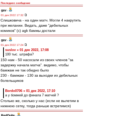
Последнее сообщение
gav
-
01 дек 2022 17:32
Слишковича - на один матч. Могли 4 накрутить
при желании. Видать, даже "дебильных
комиков" (с) agk бамжы достали
gav
-
01 дек 2022 17:24
suslov » 01 дек 2022, 17:08
100 тыс. штрафа?
150 нам - 50 насосали из своих членов "за
задержку начала матча". видимо, чтобы
бамжам не так обидно было
230 - бамжам - 130 за выходки их дебильных
болельщиков
Bordo0706 » 01 дек 2022, 17:10
а у бомжей до финала 7 матчей ?
Столько же, сколько у нас (если не вылетим в
нижнюю сетку, тогда раньше встретимся)
RedQuite
-