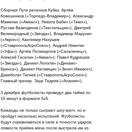
Сборная Пути регионов Кубка: Артём
Ковешников («Торпедо-Владимир»), Александр
Маменко («Амкал»), Никита Бабич («Темп»),
Рустам Вазитдинов («Текстильщик»), Дмитрий
Великородный («Звезда»), Владимир Марухин
(«Акрон»), Кантемир Нахушев
(«СтавропольАгроСоюз»), Андрей Никитин
(«Уфа»), Артём Поликарпов («Сахалинец»),
Алексей Гасилин («Амкал»), Павел Кудряшов
(«Звезда»), Даниил Лопатин («Динамо-
Брянск»), Даниил Наговицин («Зенит-Ижевск»),
Дзамболат Тигиев («СтавропольАгроСоюз»).
Главный тренер: Заур Тедеев («Алания»).
3 декабря футболисты проведут два тайма по
15 минут в формате 5х5.
Команды не только сыграют шоу-матч, но и
пройдут несколько испытаний. Футболисты
будут соревноваться в силе и точности ударов,
ловкости приёма мяча после выстрела им из