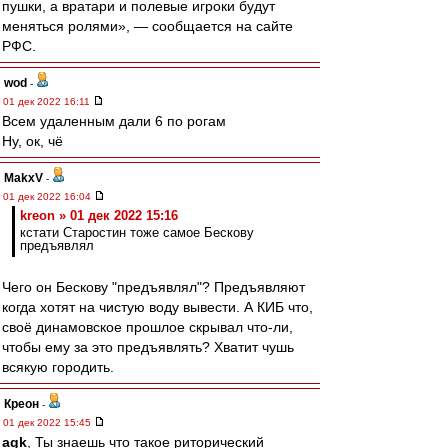
пушки, а вратари и полевые игроки будут
меняться ролями», — сообщается на сайте
РФС.
wod
-
01 дек 2022 16:11
Всем удаленным дали 6 по рогам
Ну, ок, чё
MakxV
-
01 дек 2022 16:04
kreon » 01 дек 2022 15:16
кстати Старостин тоже самое Бескову
предъявлял
Чего он Бескову "предъявлял"? Предъявляют
когда хотят на чистую воду вывести. А КИБ что,
своё динамовское прошлое скрывал что-ли,
чтобы ему за это предъявлять? Хватит чушь
всякую городить.
Креон
-
01 дек 2022 15:45
agk
, Ты знаешь что такое риторический