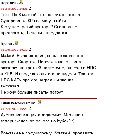
Карелин
-
01 дек 2022 16:31
Тэкс..По 6 матчей - это означает, что на
Суперфинал КР все могут выйти.
Кто у нас третий вратарь? Свинова не
предлагать, Шенсны - предлагать
Креон
-
01 дек 2022 16:30
MakxV
, Была история, со слов запасного
вратаря Спартака Перескокова, он типа
оказался на третьей полке купе, где ехали НПС
и КИБ. И вроде как они его не видели. Так там
НПС КИБу про его награды и звания
высказал...
Не хочу больше писать- потрут
BuakawPorPramuk
-
01 дек 2022 16:28
Дисквалификации ожидаемые. Мелешин
теперь железная основа на Кубок? :)
Все-таки не получилось у "бомжей" продавить