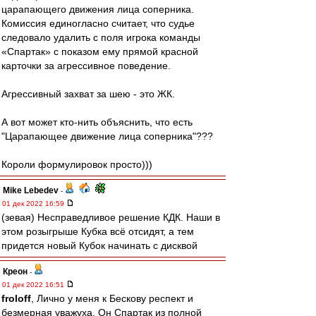
царапающего движения лица соперника.
Комиссия единогласно считает, что судье
следовало удалить с поля игрока команды
«Спартак» с показом ему прямой красной
карточки за агрессивное поведение.
Агрессивный захват за шею - это ЖК.
А вот может кто-нить объяснить, что есть
"Царапающее движение лица соперника"???
Короли формулировок просто)))
Mike Lebedev
-
01 дек 2022 16:59
(зевая) Несправедливое решение КДК. Наши в
этом розыгрыше Кубка всё отсидят, а тем
придется новый Кубок начинать с дисквой
Креон
-
01 дек 2022 16:51
froloff
, Лично у меня к Бескову респект и
безмерная уважуха. Он Спартак из полной