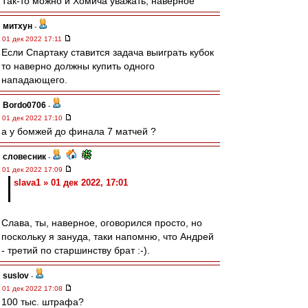
Так-то можно и Хомича уважать, наверное
митхун
-
01 дек 2022 17:11
Если Спартаку ставится задача выиграть кубок
то наверно должны купить одного
нападающего.
Bordo0706
-
01 дек 2022 17:10
а у бомжей до финала 7 матчей ?
словесник
-
01 дек 2022 17:09
slava1 » 01 дек 2022, 17:01
Слава, ты, наверное, оговорился просто, но
поскольку я зануда, таки напомню, что Андрей
- третий по старшинству брат :-).
suslov
-
01 дек 2022 17:08
100 тыс. штрафа?