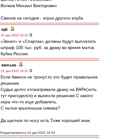
Волков Михаил Викторович
Свинов на сегодня - игрок другого клуба
agk
-
01 дек 2022 16:32
«Зенит» и «Спартак» должны будут выплатить
штраф 100 тыс. руб. за драку во время матча
Кубка России.
авоська
-
01 дек 2022 16:32
Если Квинси не тронут,то это будет правильное
решение.
Судьи долго отсматривали драку на ВАРе(хоть
тут пригодился) и вынесли решение.С какого
хера что-то еще добавлять.
С нытья крысеныша симака?
Да,щелчок по носу есть.Тоже хороший знак.
Редактировалось 01 дек 2022 16:33