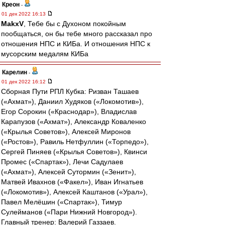
Креон
-
01 дек 2022 16:13
MakxV
, Тебе бы с Духоном покойным
пообщаться, он бы тебе много рассказал про
отношения НПС и КИБа. И отношения НПС к
мусорским медалям КИБа
Карелин
-
01 дек 2022 16:12
Сборная Пути РПЛ Кубка: Ризван Ташаев
(«Ахмат»), Даниил Худяков («Локомотив»),
Егор Сорокин («Краснодар»), Владислав
Карапузов («Ахмат»), Александр Коваленко
(«Крылья Советов»), Алексей Миронов
(«Ростов»), Равиль Нетфуллин («Торпедо»),
Сергей Пиняев («Крылья Советов»), Квинси
Промес («Спартак»), Лечи Садулаев
(«Ахмат»), Алексей Сутормин («Зенит»),
Матвей Ивахнов («Факел»), Иван Игнатьев
(«Локомотив»), Алексей Каштанов («Урал»),
Павел Мелёшин («Спартак»), Тимур
Сулейманов («Пари Нижний Новгород»).
Главный тренер: Валерий Газзаев.