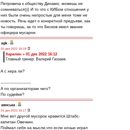
Петровича к обществу Динамо, можешь не
сомневаться))) И то что с КИБом отношения у
них были очень непростые для меня тоже не
новость. Речь идет о конкретной предъяве, как
ты говоришь, за то что Бесков имел звание
офицера мусарни.
agk
-
01 дек 2022 16:18
Карелин » 01 дек 2022 16:12
Главный тренер: Валерий Газзаев.
А с хера ли?
---------------------
А по организаторам чего?
По судейке?
авоська
-
01 дек 2022 16:17
Мне вот другой мусорок нравится.Штабс-
капитан Овечкин.
Поймал себя на мысли,что если ночью играл