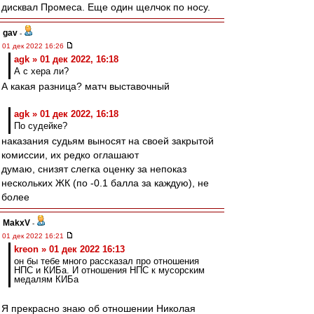
дисквал Промеса. Еще один щелчок по носу.
gav
-
01 дек 2022 16:26
agk » 01 дек 2022, 16:18
А с хера ли?
А какая разница? матч выставочный
agk » 01 дек 2022, 16:18
По судейке?
наказания судьям выносят на своей закрытой
комиссии, их редко оглашают
думаю, снизят слегка оценку за непоказ
нескольких ЖК (по -0.1 балла за каждую), не
более
MakxV
-
01 дек 2022 16:21
kreon » 01 дек 2022 16:13
он бы тебе много рассказал про отношения
НПС и КИБа. И отношения НПС к мусорским
медалям КИБа
Я прекрасно знаю об отношении Николая