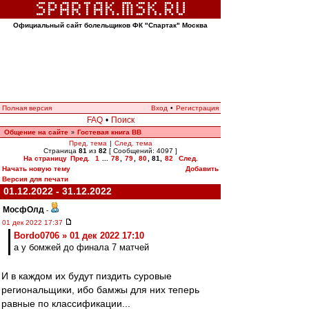
Официальный сайт болельщиков ФК "Спартак" Москва
Полная версия
Вход
•
Регистрация
FAQ
•
Поиск
Общение на сайте
Гостевая книга ВВ
»
Пред. тема
|
След. тема
Страница
81
из
82
[ Сообщений: 4097 ]
На страницу
Пред.
1
...
78
,
79
,
80
,
81
,
82
След.
Начать новую тему
Добавить
Версия для печати
01.12.2022 - 31.12.2022
МосфОлд
-
01 дек 2022 17:37
Bordo0706 » 01 дек 2022 17:10
а у бомжей до финала 7 матчей
И в каждом их будут пиздить суровые
региональщики, ибо бамжы для них теперь
равные по классификации...