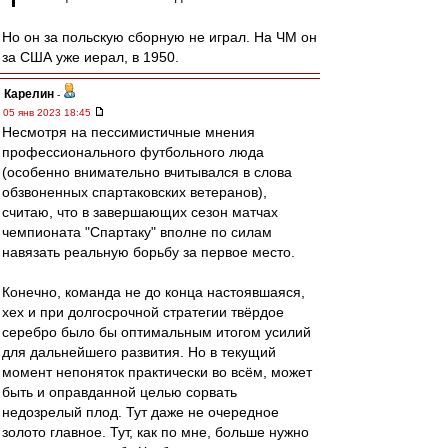
Но он за польскую сборную не играл. На ЧМ он
за США уже иерал, в 1950.
Карелин
-
05 янв 2023 18:45
Несмотря на пессимистичные мнения
профессионального футбольного люда
(особенно внимательно вчитывался в слова
обзвоненных спартаковских ветеранов),
считаю, что в завершающих сезон матчах
чемпионата "Спартаку" вполне по силам
навязать реальную борьбу за первое место.
Конечно, команда не до конца настоявшаяся,
хех и при долгосрочной стратегии твёрдое
серебро было бы оптимальным итогом усилий
для дальнейшего развития. Но в текущий
момент непоняток практически во всём, может
быть и оправданной целью сорвать
недозрелый плод. Тут даже не очередное
золото главное. Тут, как по мне, больше нужно