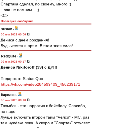
Спартака сделал, по своему, много :)
...зла не помним... ;)
<C>
Последнее сообщение
suslov
-
06 янв 2023 00:56
Дениса с днём рождения!
Будь честен и прям! В этом твоя сила!
RedQuite
-
06 янв 2023 00:17
Дениса Nikiforoff (39) с ДР!!!
Подарок от Status Quo:
https://vk.com/video284599409_456239171
Карелин
-
06 янв 2023 00:10
Твомбли - это нарратив к бейсболу. Спасибо,
не надо.
Лучше включить второй тайм "Челси" - МС, раз
там нулёвка пока. А скоро и "Спартак" отгуляет