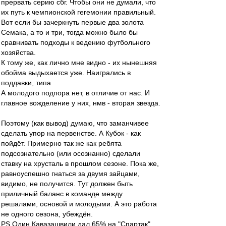
прервать серию сбг. Чтобы они не думали, что
их путь к чемпионской гегемонии правильный.
Вот если бы зачеркнуть первые два золота
Семака, а то и три, тогда можно было бы
сравнивать подходы к ведению футбольного
хозяйства.
К тому же, как лично мне видно - их нынешняя
обойма выдыхается уже. Наигрались в
поддавки, типа
А молодого подпора нет, в отличие от нас. И
главное вожделение у них, нмв - вторая звезда.
Поэтому (как вывод) думаю, что заманчивее
сделать упор на первенстве. А Кубок - как
пойдёт. Примерно так же как ребята
подсознательно (или осознанно) сделали
ставку на хрусталь в прошлом сезоне. Пока же,
равноуспешно гнаться за двумя зайцами,
видимо, не получится. Тут должен быть
приличный баланс в команде между
решалами, основой и молодыми. А это работа
не одного сезона, убеждён.
PS Один Кавазашвили дал 65% на "Спартак".