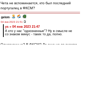
Чета не вспоминается, кто был последний
португалец в ФКСМ?
gelom
-
04 янв 2023 21:51
ys » 04 янв 2023 21:47
А кто у нас "однозначные"? Ну в смысле не
со знаком минус - таких то да, полно.
Однозначные? В ФКСМ? Да еще не со знаком
минус? Да таких нет! Ну, это имхо.
ys
-
04 янв 2023 21:47
gelom
,
А кто у нас "однозначные"? Ну в смысле не со
знаком минус - таких то да, полно.
gelom
-
04 янв 2023 20:37
Одного из самых неоднозначных, обладателя
звания полуфиналист всех европейских