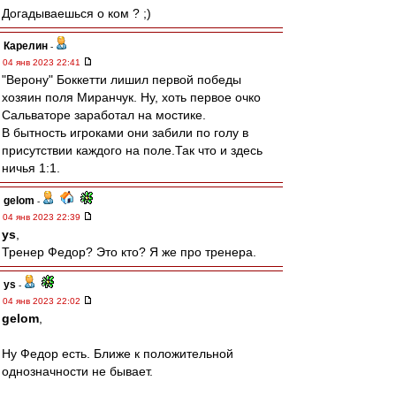
Догадываешься о ком ? ;)
Карелин
-
04 янв 2023 22:41
"Верону" Боккетти лишил первой победы
хозяин поля Миранчук. Ну, хоть первое очко
Сальваторе заработал на мостике.
В бытность игроками они забили по голу в
присутствии каждого на поле.Так что и здесь
ничья 1:1.
gelom
-
04 янв 2023 22:39
ys
,
Тренер Федор? Это кто? Я же про тренера.
ys
-
04 янв 2023 22:02
gelom
,
Ну Федор есть. Ближе к положительной
однозначности не бывает.