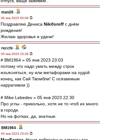
отпуск, ваще заживём..
man26
-
06 янв 2023 00:09
Поздравляю Дениса
Nikiforoff
с днём
рождения!
Желаю здоровья и удачи!
recchi
-
05 янв 2023 23:28
# BM1964 » 05 янв 2023 23:03
потому что надо уметь между строк
изъясняться, ну или метафорами на худой
конец, как Сай Твомбли! С осязаемым
нарративом ))
# Mike Lebedev » 05 янв 2023 22:30
Про углы - прикольно, хотя не то чтоб их много
в городе.
Но на фотках, да, знатные.
BM1964
-
05 янв 2023 23:03
MaxFactor
, Наши доблестные админы так