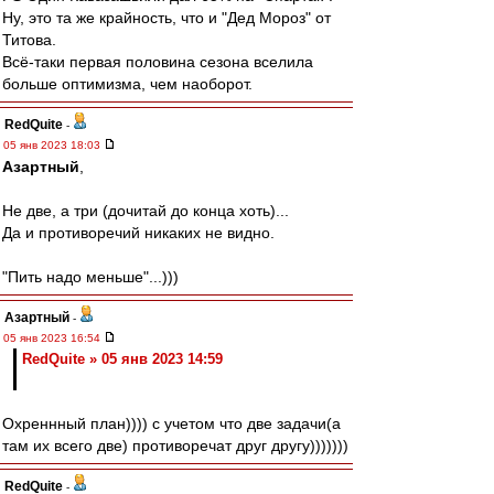
Ну, это та же крайность, что и "Дед Мороз" от
Титова.
Всё-таки первая половина сезона вселила
больше оптимизма, чем наоборот.
RedQuite
-
05 янв 2023 18:03
Азартный
,
Не две, а три (дочитай до конца хоть)...
Да и противоречий никаких не видно.
"Пить надо меньше"...)))
Азартный
-
05 янв 2023 16:54
RedQuite » 05 янв 2023 14:59
Охреннный план)))) с учетом что две задачи(а
там их всего две) противоречат друг другу)))))))
RedQuite
-