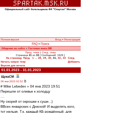
Официальный сайт болельщиков ФК "Спартак" Москва
Полная версия
Вход
•
Регистрация
FAQ
•
Поиск
Общение на сайте
Гостевая книга ВВ
»
Пред. тема
|
След. тема
Страница
31
из
33
[ Сообщений: 1626 ]
На страницу
Пред.
1
...
28
,
29
,
30
,
31
,
32
,
33
След.
Начать новую тему
Добавить
Версия для печати
01.01.2023 - 31.01.2023
ЩукаСМ
-
06 янв 2023 02:52
# Mike Lebedev » 04 янв 2023 19:51
Перешли от оливье к холодцу
....
Ну скорей от окрошки к суши...)
ВВсех январских с Днюхой! И выделять кого,
тут нельзя. Т.к, каждый КБ рождённый, для