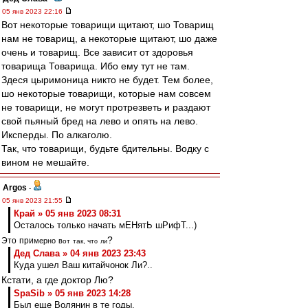
05 янв 2023 22:16
Вот некоторые товарищи щитают, шо Товарищ
нам не товарищ, а некоторые щитают, шо даже
очень и товарищ. Все зависит от здоровья
товарища Товарища. Ибо ему тут не там.
Здеся цыримоница никто не будет. Тем более,
шо некоторые товарищи, которые нам совсем
не товарищи, не могут протрезветь и раздают
свой пьяный бред на лево и опять на лево.
Иксперды. По алкаголю.
Так, что товарищи, будьте бдительны. Водку с
вином не мешайте.
Argos
-
05 янв 2023 21:55
Край » 05 янв 2023 08:31
Осталось только начать мЕНятЬ шРифТ...)
?
Э
т
о
п
р
и
м
е
р
н
о
в
о
т
т
а
к
, ч
т
о
л
и
Дед Слава » 04 янв 2023 23:43
Куда ушел Ваш китайчонок Ли?..
Кстати, а где доктор Лю?
SpaSib » 05 янв 2023 14:28
Был еще Волянин в те годы.