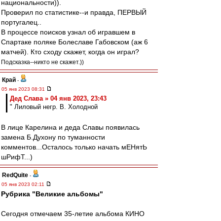
национальности)).
Проверил по статистике--и правда, ПЕРВЫЙ
португалец..
В процессе поисков узнал об игравшем в
Спартаке поляке Болеславе Габовском (аж 6
матчей). Кто сходу скажет, когда он играл?
Подсказка--никто не скажет.))
Край
-
05 янв 2023 08:31
Дед Слава » 04 янв 2023, 23:43
" Лиловый негр. В. Холодной
В лице Карелина и деда Славы появилась
замена Б.Духону по туманности
комментов...Осталось только начать мЕНятЬ
шРифТ...)
RedQuite
-
05 янв 2023 02:11
Рубрика "Великие альбомы"
Сегодня отмечаем 35-летие альбома КИНО