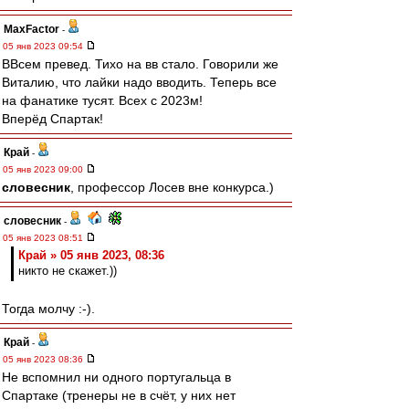
MaxFactor
-
05 янв 2023 09:54
ВВсем превед. Тихо на вв стало. Говорили же
Виталию, что лайки надо вводить. Теперь все
на фанатике тусят. Всех с 2023м!
Вперёд Спартак!
Край
-
05 янв 2023 09:00
словесник
, профессор Лосев вне конкурса.)
словесник
-
05 янв 2023 08:51
Край » 05 янв 2023, 08:36
никто не скажет.))
Тогда молчу :-).
Край
-
05 янв 2023 08:36
Не вспомнил ни одного португальца в
Спартаке (тренеры не в счёт, у них нет