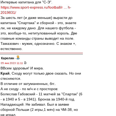
Интервью капитана для "С-Э".
https://www.sport-express.ru/football/r ... h-
2019831/
За шесть лет (и даже меньше) вырасти до
капитана "Спартака" и сборной - это, знаете
ли, не каждому дано. Для нашего футбола -
это, вообще-то, нетитулованный король. Две
главные команды страны выводит на поле.
Тамазович - мужик, однозначно. С знаком +,
естественно.
Карелин
-
05 янв 2023 11:11
ВВсем здоровья! И мира.
Край
, Сходу могут только двое сказать. Но они
стесняются.
В отличие от затуманенных, бгг..
А не сходу - по м/ч и с просторов:
Болеслав Габовский - 11 матчей за "Спартак" (6
- в 1940 и 5 - в 1941). Бронза за 1940-й год.
Нападающий. Не забивал. Был в заявке
сборной Польши (2 игры,1 мяч) на ЧМ-38, но
не играл.