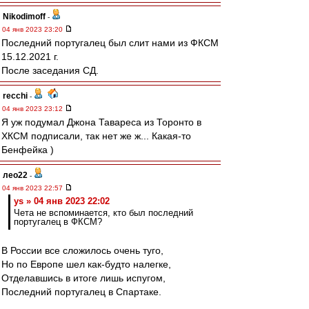
Nikodimoff
-
04 янв 2023 23:20
Последний португалец был слит нами из ФКСМ
15.12.2021 г.
После заседания СД.
recchi
-
04 янв 2023 23:12
Я уж подумал Джона Тавареса из Торонто в
ХКСМ подписали, так нет же ж... Какая-то
Бенфейка )
лео22
-
04 янв 2023 22:57
ys » 04 янв 2023 22:02
Чета не вспоминается, кто был последний
португалец в ФКСМ?
В России все сложилось очень туго,
Но по Европе шел как-будто налегке,
Отделавшись в итоге лишь испугом,
Последний португалец в Спартаке.