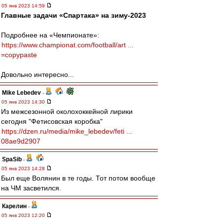
05 янв 2023 14:59
Главные задачи «Спартака» на зиму-2023
Подробнее на «Чемпионате»:
https://www.championat.com/football/art ...
=copypaste
Довольно интересно...
Mike Lebedev
-
05 янв 2023 14:30
Из межсезонной околохоккейной лирики
сегодня "Фетисовская коробка"
https://dzen.ru/media/mike_lebedev/feti ...
08ae9d2907
SpaSib
-
05 янв 2023 14:28
Был еще Волянин в те годы. Тот потом вообще
на ЧМ засветился.
Карелин
-
05 янв 2023 12:20