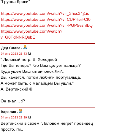
"Группа Крови":
https://www.youtube.com/watch?v=_3hxs34j1ic
https://www.youtube.com/watch?v=CUPH5il-Cf0
https://www.youtube.com/watch?v=-PGP5vshfbQ
https://www.youtube.com/watch?
v=G8TdNNRQsbE
Дед Слава
-
04 янв 2023 23:43
" Лиловый негр. В. Холодной
Где Вы теперь? Кто Вам целует пальцы?
Куда ушел Ваш китайчонок Ли?..
Вы, кажется, потом любили португальца,
А может быть, с малайцем Вы ушли."
А. Вертинский ©
Он знал... :P
Карелин
-
04 янв 2023 23:39
Вертинский в своём "Лиловом негре" провидец
просто, гм..