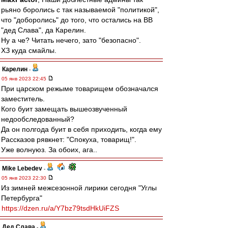
рьяно боролись с так называемой "политикой",
что "доборолись" до того, что остались на ВВ
"дед Слава", да Карелин.
Ну а че? Читать нечего, зато "безопасно".
ХЗ куда смайлы.
Карелин
-
05 янв 2023 22:45
При царском режыме товарищем обозначался
заместитель.
Кого буит замещать вышеозвученный
недообследованный?
Да он полгода буит в себя приходить, когда ему
Рассказов рявкнет: "Спокуха, товарищ!".
Уже волнуюз. За обоих, ага..
Mike Lebedev
-
05 янв 2023 22:30
Из зимней межсезонной лирики сегодня "Углы
Петербурга"
https://dzen.ru/a/Y7bz79tsdHkUiFZS
Дед Слава
-