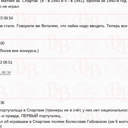
 матчей за "Спартак" (6 - в 1940 и 5 - в 1941). Бронза за 1940-й 
о не играл.
23 09:54
в стало. Говорили же Виталию, что лайки надо вводить. Теперь все
:00
Лосев вне конкурса.)
3 08:51
, 08:36
:36
ортугальца в Спартаке (тренеры не в счёт, у них нет национальност
--и правда, ПЕРВЫЙ португалец..
л об игравшем в Спартаке поляке Болеславе Габовском (аж 6 матчей
))