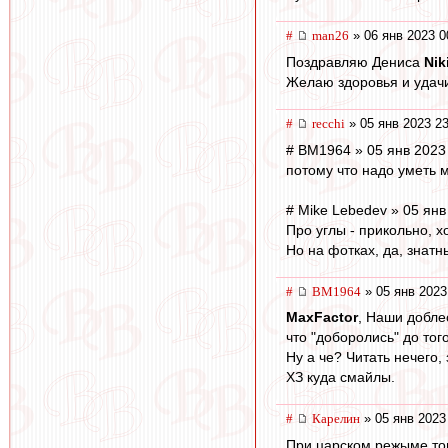
#
man26
» 06 янв 2023 0
Поздравляю Дениса
Nik
Желаю здоровья и удач
#
recchi
» 05 янв 2023 23
# BM1964 » 05 янв 2023
потому что надо уметь 
# Mike Lebedev » 05 янв
Про углы - прикольно, хо
Но на фотках, да, знатн
#
BM1964
» 05 янв 2023
MaxFactor
, Наши добле
что "доборолись" до тог
Ну а че? Читать нечего, 
ХЗ куда смайлы.
#
Карелин
» 05 янв 2023
При царском режыме то