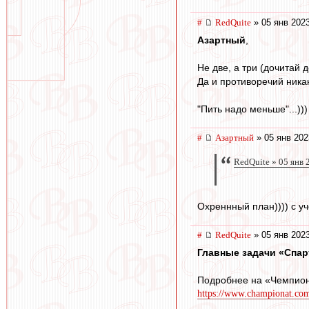
#
RedQuite
» 05 янв 2023
Азартный
,
Не две, а три (дочитай д
Да и противоречий ника
"Пить надо меньше"...)))
#
Азартный
» 05 янв 202
RedQuite » 05 янв 
Охреннный план)))) с уче
#
RedQuite
» 05 янв 2023
Главные задачи «Спар
Подробнее на «Чемпион
https://www.championat.com/