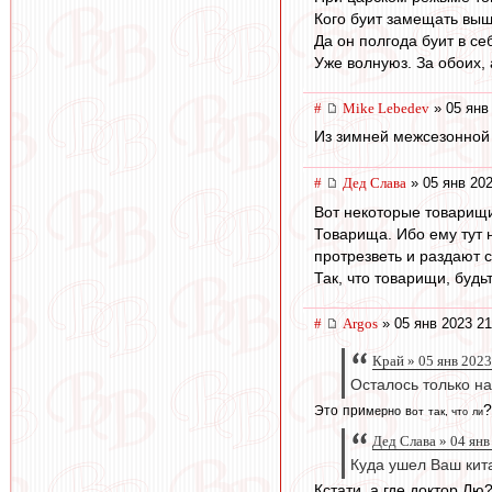
Кого буит замещать вы
Да он полгода буит в се
Уже волнуюз. За обоих, а
#
Mike Lebedev
» 05 янв
Из зимней межсезонной 
#
Дед Слава
» 05 янв 202
Вот некоторые товарищи
Товарища. Ибо ему тут 
протрезветь и раздают 
Так, что товарищи, будь
#
Argos
» 05 янв 2023 21
Край » 05 янв 2023
Осталось только н
?
Э
т
о
п
р
и
м
е
р
н
о
в
о
т
т
а
к
, ч
т
о
л
и
Дед Слава » 04 янв
Куда ушел Ваш кита
Кстати, а где доктор Лю