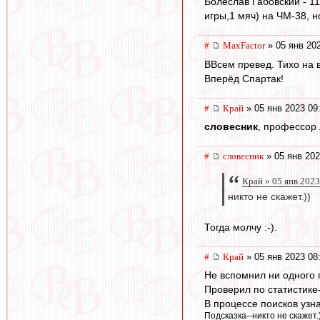
Болеслав Габовский - 11
игры,1 мяч) на ЧМ-38, н
#
MaxFactor
» 05 янв 20
ВВсем превед. Тихо на в
Вперёд Спартак!
#
Край
» 05 янв 2023 09
словесник
, профессор 
#
словесник
» 05 янв 202
Край » 05 янв 2023
никто не скажет.))
Тогда молчу :-).
#
Край
» 05 янв 2023 08
Не вспомнил ни одного п
Проверил по статистике
В процессе поисков узна
Подсказка--никто не скажет.