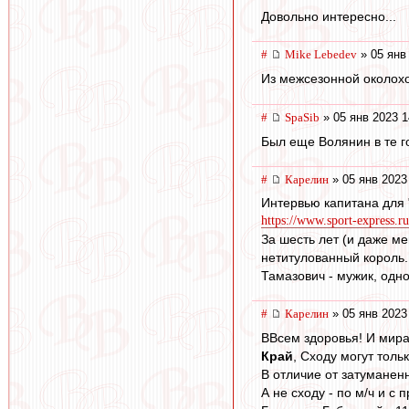
Довольно интересно...
#
Mike Lebedev
» 05 янв
Из межсезонной околохо
#
SpaSib
» 05 янв 2023 1
Был еще Волянин в те г
#
Карелин
» 05 янв 2023
Интервью капитана для 
https://www.sport-express.ru
За шесть лет (и даже ме
нетитулованный король.
Тамазович - мужик, одно
#
Карелин
» 05 янв 2023
ВВсем здоровья! И мира
Край
, Сходу могут толь
В отличие от затуманенны
А не сходу - по м/ч и с 