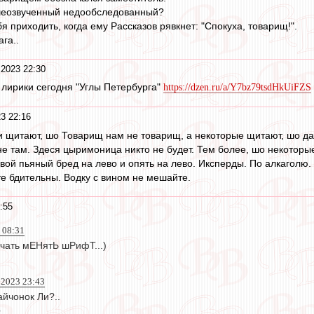
шеозвученный недообследованный?
бя приходить, когда ему Рассказов рявкнет: "Спокуха, товарищ!".
га..
 2023 22:30
лирики сегодня "Углы Петербурга"
https://dzen.ru/a/Y7bz79tsdHkUiFZS
3 22:16
 щитают, шо Товарищ нам не товарищ, а некоторые щитают, шо даж
не там. Здеся цыримоница никто не будет. Тем более, шо некоторы
свой пьяный бред на лево и опять на лево. Иксперды. По алкаголю.
те бдительны. Водку с вином не мешайте.
:55
 08:31
ачать мЕНятЬ шРифТ...)
 2023 23:43
йчонок Ли?..
?