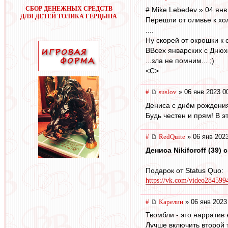
СБОР ДЕНЕЖНЫХ СРЕДСТВ
# Mike Lebedev » 04 янв
ДЛЯ ДЕТЕЙ ТОЛИКА ГЕРЦЫНА
Перешли от оливье к хо
....
Ну скорей от окрошки к с
ВВсех январских с Днюхо
...зла не помним... ;)
<C>
#
suslov
» 06 янв 2023 0
Дениса с днём рождени
Будь честен и прям! В э
#
RedQuite
» 06 янв 2023
Дениса Nikiforoff (39) с
Подарок от Status Quo:
https://vk.com/video28459
#
Карелин
» 06 янв 2023
Твомбли - это нарратив 
Лучше включить второй т