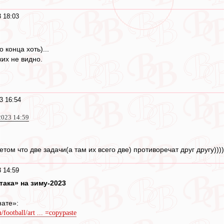
 18:03
о конца хоть)...
ких не видно.
3 16:54
2023 14:59
том что две задачи(а там их всего две) противоречат друг другу))))
 14:59
така» на зиму-2023
ате»:
football/art ... =copypaste