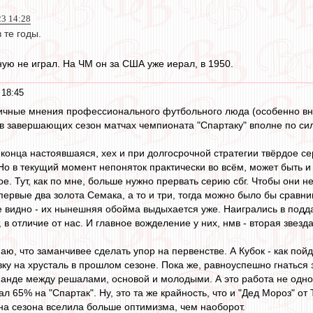
23 14:28
 те годы.
ную не играл. На ЧМ он за США уже иерал, в 1950.
 18:45
ичные мнения профессионального футбольного люда (особенно вни
о в завершающих сезон матчах чемпионата "Спартаку" вполне по си
 конца настоявшаяся, хех и при долгосрочной стратегии твёрдое 
Но в текущий момент непоняток практически во всём, может быть 
е. Тут, как по мне, больше нужно прервать серию сбг. Чтобы они н
 первые два золота Семака, а то и три, тогда можно было бы сравн
не видно - их нынешняя обойма выдыхается уже. Наигрались в подда
 в отличие от нас. И главное вожделение у них, нмв - вторая звезда
аю, что заманчивее сделать упор на первенстве. А Кубок - как пой
вку на хрусталь в прошлом сезоне. Пока же, равноуспешно гнаться 
анде между решалами, основой и молодыми. А это работа не одног
 65% на "Спартак". Ну, это та же крайность, что и "Дед Мороз" от 
на сезона вселила больше оптимизма, чем наоборот.