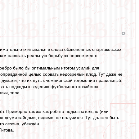
мательно вчитывался в слова обзвоненных спартаковских
лам навязать реальную борьбу за первое место.
серебро было бы оптимальным итогом усилий для
и оправданной целью сорвать недозрелый плод. Тут даже не
е думали, что их путь к чемпионской гегемонии правильный.
ивать подходы к ведению футбольного хозяйства.
вки, типа
.
дёт. Примерно так же как ребята подсознательно (или
за двумя зайцами, видимо, не получится. Тут должен быть
о сезона, убеждён.
Титова.