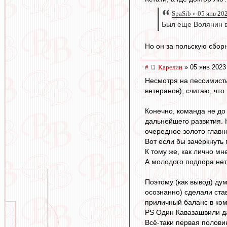
SpaSib » 05 янв 20
Был еще Волянин в
Но он за польскую сбор
#
Карелин
» 05 янв 2023
Несмотря на пессимист
ветеранов), считаю, чт
Конечно, команда не до
дальнейшего развития. 
очередное золото главно
Вот если бы зачеркнуть
К тому же, как лично м
А молодого подпора нет,
Поэтому (как вывод) дум
осознанно) сделали ста
приличный баланс в ком
PS Один Кавазашвили дал
Всё-таки первая полови