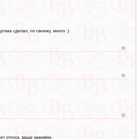
ртака сделал, по своему, много :)
яет отпуск, ваще заживём..