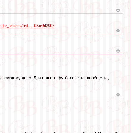
mike_lebedev/feti ... 08ae9d2907
не каждому дано. Для нашего футбола - это, вообще-то,