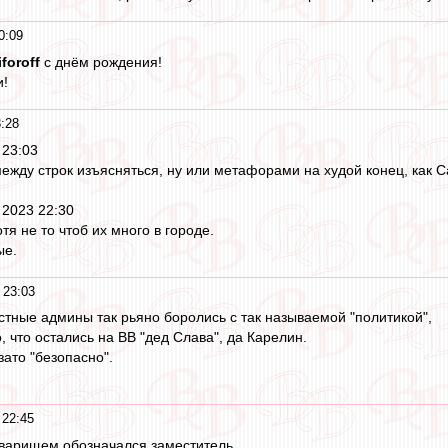
0:09
iforoff
с днём рождения!
и!
:28
 23:03
между строк изъясняться, ну или метафорами на худой конец, как 
 2023 22:30
тя не то чтоб их много в городе.
ые.
 23:03
стные админы так рьяно боролись с так называемой "политикой",
о, что остались на ВВ "дед Слава", да Карелин.
зато "безопасно".
 22:45
варищем обозначался заместитель.