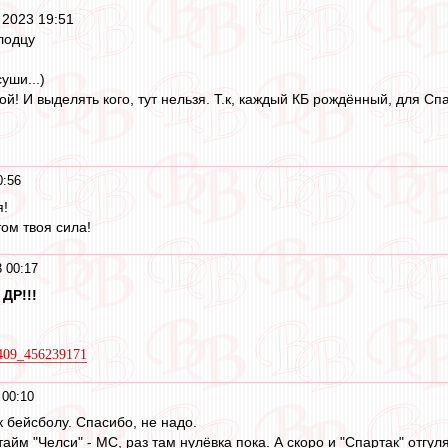
 2023 19:51
лодцу
уши...)
й! И выделять кого, тут нельзя. Т.к, каждый КБ рождённый, для Спа
0:56
я!
том твоя сила!
 00:17
 ДР!!!
9409_456239171
 00:10
к бейсболу. Спасибо, не надо.
айм "Челси" - МС, раз там нулёвка пока. А скоро и "Спартак" отгул