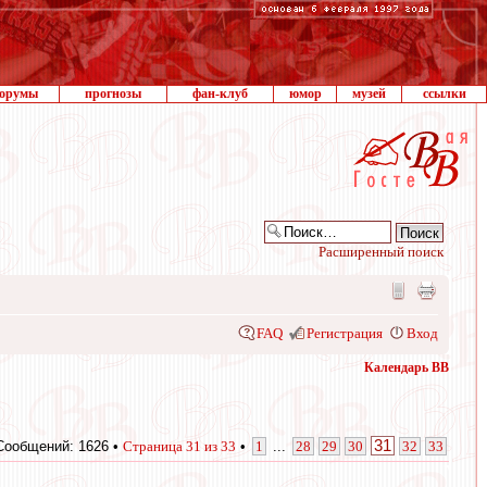
орумы
прогнозы
фан-клуб
юмор
музей
ссылки
Расширенный поиск
FAQ
Регистрация
Вход
Календарь ВВ
31
Сообщений: 1626 •
Страница
31
из
33
•
1
...
28
29
30
32
33