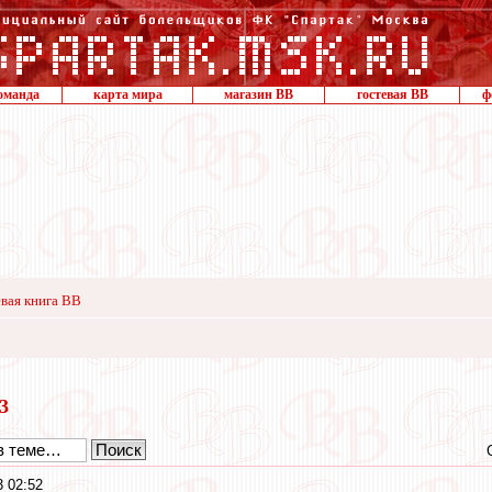
оманда
карта мира
магазин ВВ
гостевая ВВ
ф
вая книга ВВ
23
3 02:52