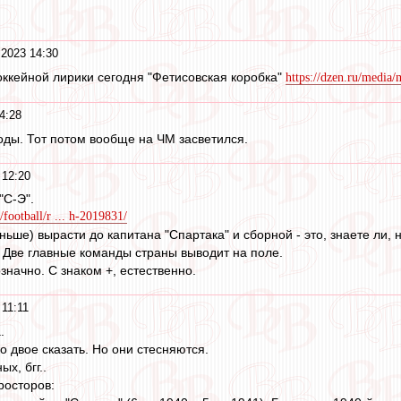
 2023 14:30
ккейной лирики сегодня "Фетисовская коробка"
https://dzen.ru/media/
4:28
оды. Тот потом вообще на ЧМ засветился.
 12:20
"С-Э".
/football/r ... h-2019831/
ньше) вырасти до капитана "Спартака" и сборной - это, знаете ли, 
 Две главные команды страны выводит на поле.
значно. С знаком +, естественно.
 11:11
.
ко двое сказать. Но они стесняются.
х, бгг..
просторов: