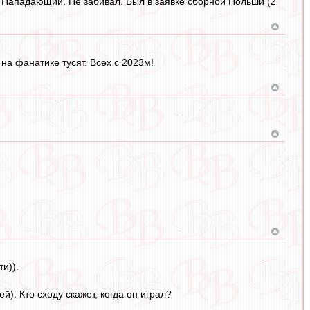
год. Нападающий. Не забивал. Был в заявке сборной Польши (2
 на фанатике тусят. Всех с 2023м!
и)).
). Кто сходу скажет, когда он играл?