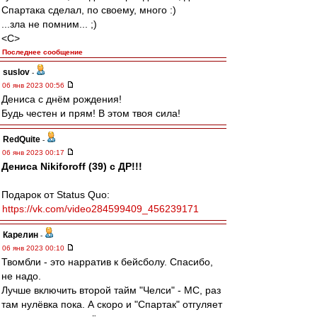
Спартака сделал, по своему, много :)
...зла не помним... ;)
<C>
Последнее сообщение
suslov
-
06 янв 2023 00:56
Дениса с днём рождения!
Будь честен и прям! В этом твоя сила!
RedQuite
-
06 янв 2023 00:17
Дениса Nikiforoff (39) с ДР!!!
Подарок от Status Quo:
https://vk.com/video284599409_456239171
Карелин
-
06 янв 2023 00:10
Твомбли - это нарратив к бейсболу. Спасибо,
не надо.
Лучше включить второй тайм "Челси" - МС, раз
там нулёвка пока. А скоро и "Спартак" отгуляет