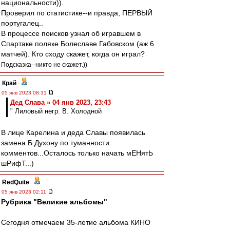
национальности)).
Проверил по статистике--и правда, ПЕРВЫЙ
португалец..
В процессе поисков узнал об игравшем в
Спартаке поляке Болеславе Габовском (аж 6
матчей). Кто сходу скажет, когда он играл?
Подсказка--никто не скажет.))
Край
-
05 янв 2023 08:31
Дед Слава » 04 янв 2023, 23:43
" Лиловый негр. В. Холодной
В лице Карелина и деда Славы появилась
замена Б.Духону по туманности
комментов...Осталось только начать мЕНятЬ
шРифТ...)
RedQuite
-
05 янв 2023 02:11
Рубрика "Великие альбомы"
Сегодня отмечаем 35-летие альбома КИНО