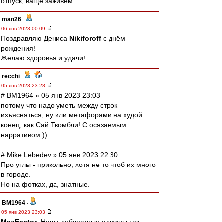
отпуск, ваще заживём..
man26
-
06 янв 2023 00:09
Поздравляю Дениса
Nikiforoff
с днём
рождения!
Желаю здоровья и удачи!
recchi
-
05 янв 2023 23:28
# BM1964 » 05 янв 2023 23:03
потому что надо уметь между строк
изъясняться, ну или метафорами на худой
конец, как Сай Твомбли! С осязаемым
нарративом ))
# Mike Lebedev » 05 янв 2023 22:30
Про углы - прикольно, хотя не то чтоб их много
в городе.
Но на фотках, да, знатные.
BM1964
-
05 янв 2023 23:03
MaxFactor
, Наши доблестные админы так