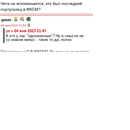
Чета не вспоминается, кто был последний
португалец в ФКСМ?
gelom
-
04 янв 2023 21:51
ys » 04 янв 2023 21:47
А кто у нас "однозначные"? Ну в смысле не
со знаком минус - таких то да, полно.
Однозначные? В ФКСМ? Да еще не со знаком
минус? Да таких нет! Ну, это имхо.
ys
-
04 янв 2023 21:47
gelom
,
А кто у нас "однозначные"? Ну в смысле не со
знаком минус - таких то да, полно.
gelom
-
04 янв 2023 20:37
Одного из самых неоднозначных, обладателя
звания полуфиналист всех европейских