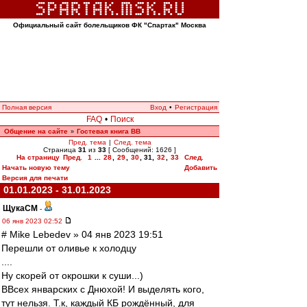
Официальный сайт болельщиков ФК "Спартак" Москва
Полная версия
Вход
•
Регистрация
FAQ
•
Поиск
Общение на сайте
Гостевая книга ВВ
»
Пред. тема
|
След. тема
Страница
31
из
33
[ Сообщений: 1626 ]
На страницу
Пред.
1
...
28
,
29
,
30
,
31
,
32
,
33
След.
Начать новую тему
Добавить
Версия для печати
01.01.2023 - 31.01.2023
ЩукаСМ
-
06 янв 2023 02:52
# Mike Lebedev » 04 янв 2023 19:51
Перешли от оливье к холодцу
....
Ну скорей от окрошки к суши...)
ВВсех январских с Днюхой! И выделять кого,
тут нельзя. Т.к, каждый КБ рождённый, для