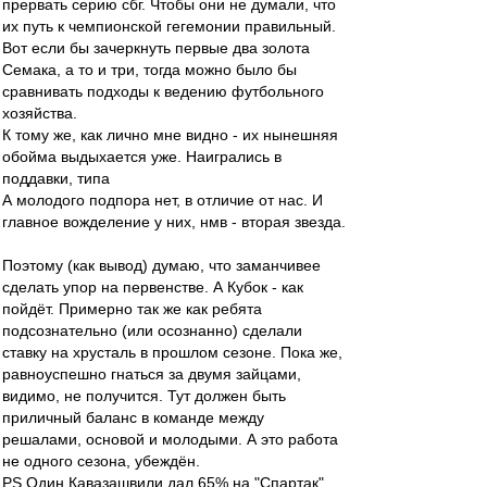
прервать серию сбг. Чтобы они не думали, что
их путь к чемпионской гегемонии правильный.
Вот если бы зачеркнуть первые два золота
Семака, а то и три, тогда можно было бы
сравнивать подходы к ведению футбольного
хозяйства.
К тому же, как лично мне видно - их нынешняя
обойма выдыхается уже. Наигрались в
поддавки, типа
А молодого подпора нет, в отличие от нас. И
главное вожделение у них, нмв - вторая звезда.
Поэтому (как вывод) думаю, что заманчивее
сделать упор на первенстве. А Кубок - как
пойдёт. Примерно так же как ребята
подсознательно (или осознанно) сделали
ставку на хрусталь в прошлом сезоне. Пока же,
равноуспешно гнаться за двумя зайцами,
видимо, не получится. Тут должен быть
приличный баланс в команде между
решалами, основой и молодыми. А это работа
не одного сезона, убеждён.
PS Один Кавазашвили дал 65% на "Спартак".