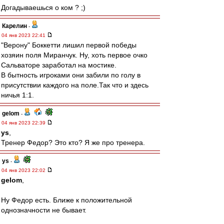
Догадываешься о ком ? ;)
Карелин
-
04 янв 2023 22:41
"Верону" Боккетти лишил первой победы
хозяин поля Миранчук. Ну, хоть первое очко
Сальваторе заработал на мостике.
В бытность игроками они забили по голу в
присутствии каждого на поле.Так что и здесь
ничья 1:1.
gelom
-
04 янв 2023 22:39
ys
,
Тренер Федор? Это кто? Я же про тренера.
ys
-
04 янв 2023 22:02
gelom
,
Ну Федор есть. Ближе к положительной
однозначности не бывает.