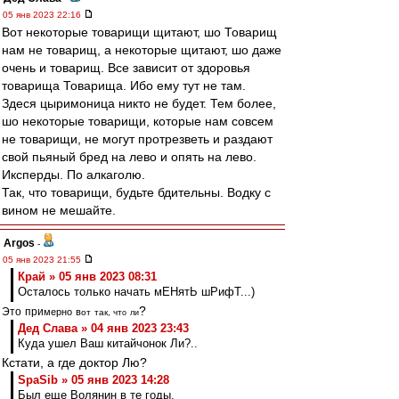
05 янв 2023 22:16
Вот некоторые товарищи щитают, шо Товарищ
нам не товарищ, а некоторые щитают, шо даже
очень и товарищ. Все зависит от здоровья
товарища Товарища. Ибо ему тут не там.
Здеся цыримоница никто не будет. Тем более,
шо некоторые товарищи, которые нам совсем
не товарищи, не могут протрезветь и раздают
свой пьяный бред на лево и опять на лево.
Иксперды. По алкаголю.
Так, что товарищи, будьте бдительны. Водку с
вином не мешайте.
Argos
-
05 янв 2023 21:55
Край » 05 янв 2023 08:31
Осталось только начать мЕНятЬ шРифТ...)
?
Э
т
о
п
р
и
м
е
р
н
о
в
о
т
т
а
к
, ч
т
о
л
и
Дед Слава » 04 янв 2023 23:43
Куда ушел Ваш китайчонок Ли?..
Кстати, а где доктор Лю?
SpaSib » 05 янв 2023 14:28
Был еще Волянин в те годы.