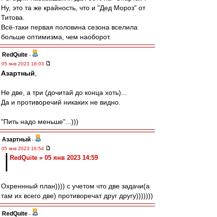
Ну, это та же крайность, что и "Дед Мороз" от
Титова.
Всё-таки первая половина сезона вселила
больше оптимизма, чем наоборот.
RedQuite
-
05 янв 2023 18:03
Азартный
,
Не две, а три (дочитай до конца хоть)...
Да и противоречий никаких не видно.
"Пить надо меньше"...)))
Азартный
-
05 янв 2023 16:54
RedQuite » 05 янв 2023 14:59
Охреннный план)))) с учетом что две задачи(а
там их всего две) противоречат друг другу)))))))
RedQuite
-