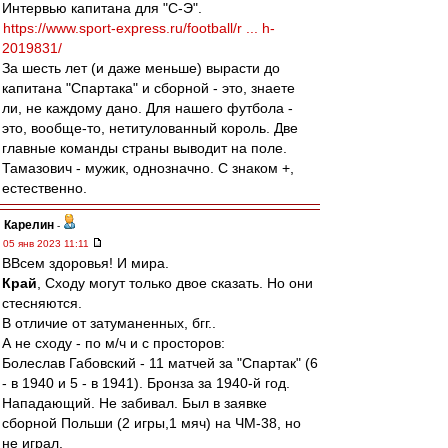
Интервью капитана для "С-Э".
https://www.sport-express.ru/football/r ... h-
2019831/
За шесть лет (и даже меньше) вырасти до
капитана "Спартака" и сборной - это, знаете
ли, не каждому дано. Для нашего футбола -
это, вообще-то, нетитулованный король. Две
главные команды страны выводит на поле.
Тамазович - мужик, однозначно. С знаком +,
естественно.
Карелин
-
05 янв 2023 11:11
ВВсем здоровья! И мира.
Край
, Сходу могут только двое сказать. Но они
стесняются.
В отличие от затуманенных, бгг..
А не сходу - по м/ч и с просторов:
Болеслав Габовский - 11 матчей за "Спартак" (6
- в 1940 и 5 - в 1941). Бронза за 1940-й год.
Нападающий. Не забивал. Был в заявке
сборной Польши (2 игры,1 мяч) на ЧМ-38, но
не играл.