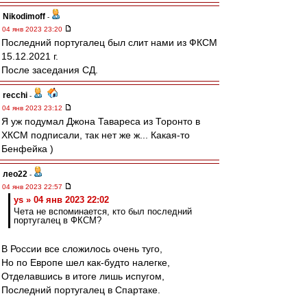
Nikodimoff
-
04 янв 2023 23:20
Последний португалец был слит нами из ФКСМ
15.12.2021 г.
После заседания СД.
recchi
-
04 янв 2023 23:12
Я уж подумал Джона Тавареса из Торонто в
ХКСМ подписали, так нет же ж... Какая-то
Бенфейка )
лео22
-
04 янв 2023 22:57
ys » 04 янв 2023 22:02
Чета не вспоминается, кто был последний
португалец в ФКСМ?
В России все сложилось очень туго,
Но по Европе шел как-будто налегке,
Отделавшись в итоге лишь испугом,
Последний португалец в Спартаке.