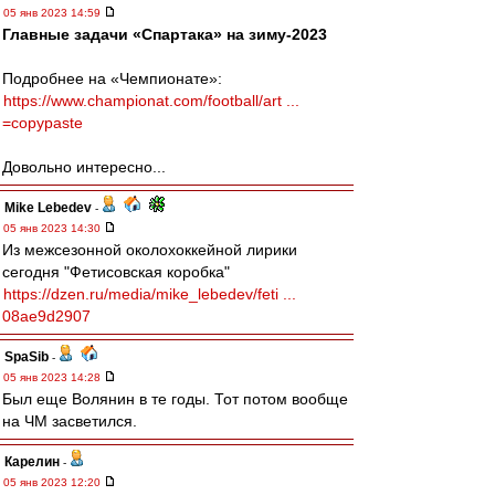
05 янв 2023 14:59
Главные задачи «Спартака» на зиму-2023
Подробнее на «Чемпионате»:
https://www.championat.com/football/art ...
=copypaste
Довольно интересно...
Mike Lebedev
-
05 янв 2023 14:30
Из межсезонной околохоккейной лирики
сегодня "Фетисовская коробка"
https://dzen.ru/media/mike_lebedev/feti ...
08ae9d2907
SpaSib
-
05 янв 2023 14:28
Был еще Волянин в те годы. Тот потом вообще
на ЧМ засветился.
Карелин
-
05 янв 2023 12:20