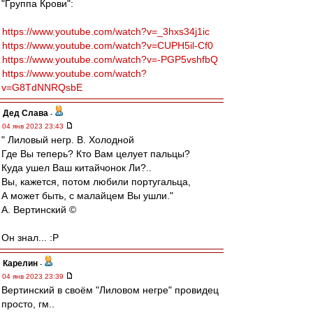
"Группа Крови":
https://www.youtube.com/watch?v=_3hxs34j1ic
https://www.youtube.com/watch?v=CUPH5il-Cf0
https://www.youtube.com/watch?v=-PGP5vshfbQ
https://www.youtube.com/watch?
v=G8TdNNRQsbE
Дед Слава
-
04 янв 2023 23:43
" Лиловый негр. В. Холодной
Где Вы теперь? Кто Вам целует пальцы?
Куда ушел Ваш китайчонок Ли?..
Вы, кажется, потом любили португальца,
А может быть, с малайцем Вы ушли."
А. Вертинский ©
Он знал... :P
Карелин
-
04 янв 2023 23:39
Вертинский в своём "Лиловом негре" провидец
просто, гм..