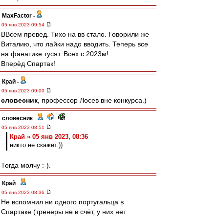
MaxFactor
-
05 янв 2023 09:54
ВВсем превед. Тихо на вв стало. Говорили же
Виталию, что лайки надо вводить. Теперь все
на фанатике тусят. Всех с 2023м!
Вперёд Спартак!
Край
-
05 янв 2023 09:00
словесник
, профессор Лосев вне конкурса.)
словесник
-
05 янв 2023 08:51
Край » 05 янв 2023, 08:36
никто не скажет.))
Тогда молчу :-).
Край
-
05 янв 2023 08:36
Не вспомнил ни одного португальца в
Спартаке (тренеры не в счёт, у них нет