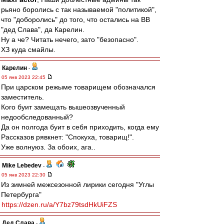
рьяно боролись с так называемой "политикой",
что "доборолись" до того, что остались на ВВ
"дед Слава", да Карелин.
Ну а че? Читать нечего, зато "безопасно".
ХЗ куда смайлы.
Карелин
-
05 янв 2023 22:45
При царском режыме товарищем обозначался
заместитель.
Кого буит замещать вышеозвученный
недообследованный?
Да он полгода буит в себя приходить, когда ему
Рассказов рявкнет: "Спокуха, товарищ!".
Уже волнуюз. За обоих, ага..
Mike Lebedev
-
05 янв 2023 22:30
Из зимней межсезонной лирики сегодня "Углы
Петербурга"
https://dzen.ru/a/Y7bz79tsdHkUiFZS
Дед Слава
-