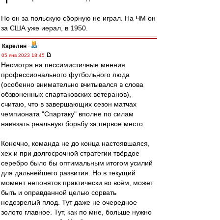
Но он за польскую сборную не играл. На ЧМ он
за США уже иерал, в 1950.
Карелин
-
05 янв 2023 18:45
Несмотря на пессимистичные мнения
профессионального футбольного люда
(особенно внимательно вчитывался в слова
обзвоненных спартаковских ветеранов),
считаю, что в завершающих сезон матчах
чемпионата "Спартаку" вполне по силам
навязать реальную борьбу за первое место.
Конечно, команда не до конца настоявшаяся,
хех и при долгосрочной стратегии твёрдое
серебро было бы оптимальным итогом усилий
для дальнейшего развития. Но в текущий
момент непоняток практически во всём, может
быть и оправданной целью сорвать
недозрелый плод. Тут даже не очередное
золото главное. Тут, как по мне, больше нужно