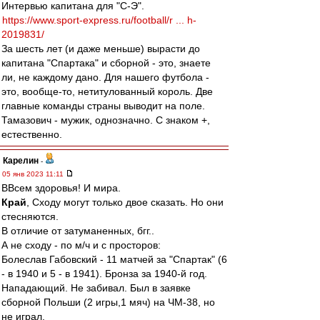
Интервью капитана для "С-Э".
https://www.sport-express.ru/football/r ... h-
2019831/
За шесть лет (и даже меньше) вырасти до
капитана "Спартака" и сборной - это, знаете
ли, не каждому дано. Для нашего футбола -
это, вообще-то, нетитулованный король. Две
главные команды страны выводит на поле.
Тамазович - мужик, однозначно. С знаком +,
естественно.
Карелин
-
05 янв 2023 11:11
ВВсем здоровья! И мира.
Край
, Сходу могут только двое сказать. Но они
стесняются.
В отличие от затуманенных, бгг..
А не сходу - по м/ч и с просторов:
Болеслав Габовский - 11 матчей за "Спартак" (6
- в 1940 и 5 - в 1941). Бронза за 1940-й год.
Нападающий. Не забивал. Был в заявке
сборной Польши (2 игры,1 мяч) на ЧМ-38, но
не играл.