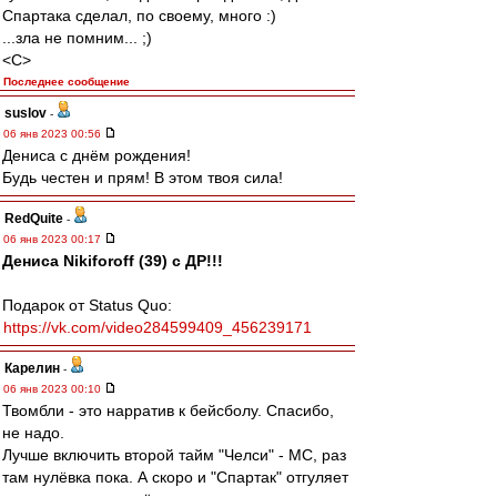
Спартака сделал, по своему, много :)
...зла не помним... ;)
<C>
Последнее сообщение
suslov
-
06 янв 2023 00:56
Дениса с днём рождения!
Будь честен и прям! В этом твоя сила!
RedQuite
-
06 янв 2023 00:17
Дениса Nikiforoff (39) с ДР!!!
Подарок от Status Quo:
https://vk.com/video284599409_456239171
Карелин
-
06 янв 2023 00:10
Твомбли - это нарратив к бейсболу. Спасибо,
не надо.
Лучше включить второй тайм "Челси" - МС, раз
там нулёвка пока. А скоро и "Спартак" отгуляет