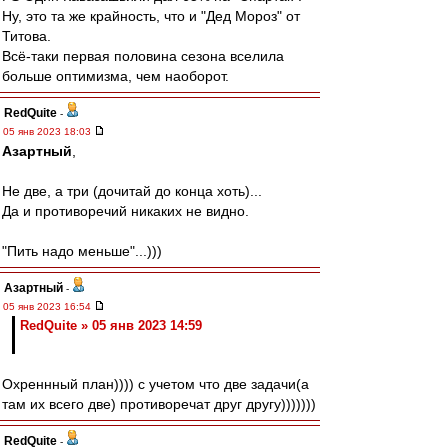
Ну, это та же крайность, что и "Дед Мороз" от
Титова.
Всё-таки первая половина сезона вселила
больше оптимизма, чем наоборот.
RedQuite
-
05 янв 2023 18:03
Азартный
,
Не две, а три (дочитай до конца хоть)...
Да и противоречий никаких не видно.
"Пить надо меньше"...)))
Азартный
-
05 янв 2023 16:54
RedQuite » 05 янв 2023 14:59
Охреннный план)))) с учетом что две задачи(а
там их всего две) противоречат друг другу)))))))
RedQuite
-