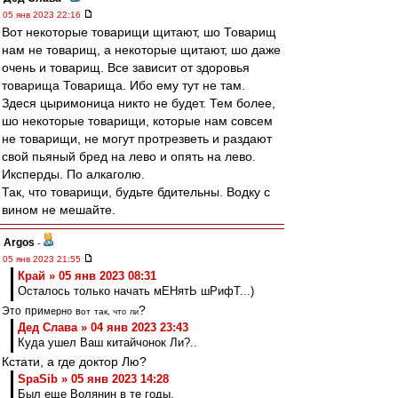
05 янв 2023 22:16
Вот некоторые товарищи щитают, шо Товарищ
нам не товарищ, а некоторые щитают, шо даже
очень и товарищ. Все зависит от здоровья
товарища Товарища. Ибо ему тут не там.
Здеся цыримоница никто не будет. Тем более,
шо некоторые товарищи, которые нам совсем
не товарищи, не могут протрезветь и раздают
свой пьяный бред на лево и опять на лево.
Иксперды. По алкаголю.
Так, что товарищи, будьте бдительны. Водку с
вином не мешайте.
Argos
-
05 янв 2023 21:55
Край » 05 янв 2023 08:31
Осталось только начать мЕНятЬ шРифТ...)
?
Э
т
о
п
р
и
м
е
р
н
о
в
о
т
т
а
к
, ч
т
о
л
и
Дед Слава » 04 янв 2023 23:43
Куда ушел Ваш китайчонок Ли?..
Кстати, а где доктор Лю?
SpaSib » 05 янв 2023 14:28
Был еще Волянин в те годы.