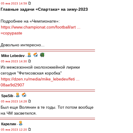
05 янв 2023 14:59
Главные задачи «Спартака» на зиму-2023
Подробнее на «Чемпионате»:
https://www.championat.com/football/art ...
=copypaste
Довольно интересно...
Mike Lebedev
-
05 янв 2023 14:30
Из межсезонной околохоккейной лирики
сегодня "Фетисовская коробка"
https://dzen.ru/media/mike_lebedev/feti ...
08ae9d2907
SpaSib
-
05 янв 2023 14:28
Был еще Волянин в те годы. Тот потом вообще
на ЧМ засветился.
Карелин
-
05 янв 2023 12:20