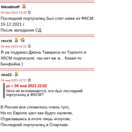
Nikodimoff
-
04 янв 2023 23:20
Последний португалец был слит нами из ФКСМ
15.12.2021 г.
После заседания СД.
recchi
-
04 янв 2023 23:12
Я уж подумал Джона Тавареса из Торонто в
ХКСМ подписали, так нет же ж... Какая-то
Бенфейка )
лео22
-
04 янв 2023 22:57
ys » 04 янв 2023 22:02
Чета не вспоминается, кто был последний
португалец в ФКСМ?
В России все сложилось очень туго,
Но по Европе шел как-будто налегке,
Отделавшись в итоге лишь испугом,
Последний португалец в Спартаке.