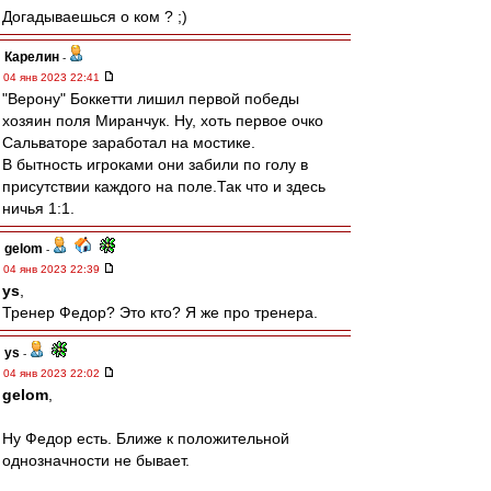
Догадываешься о ком ? ;)
Карелин
-
04 янв 2023 22:41
"Верону" Боккетти лишил первой победы
хозяин поля Миранчук. Ну, хоть первое очко
Сальваторе заработал на мостике.
В бытность игроками они забили по голу в
присутствии каждого на поле.Так что и здесь
ничья 1:1.
gelom
-
04 янв 2023 22:39
ys
,
Тренер Федор? Это кто? Я же про тренера.
ys
-
04 янв 2023 22:02
gelom
,
Ну Федор есть. Ближе к положительной
однозначности не бывает.