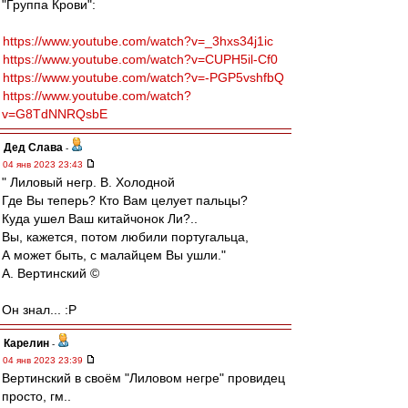
"Группа Крови":
https://www.youtube.com/watch?v=_3hxs34j1ic
https://www.youtube.com/watch?v=CUPH5il-Cf0
https://www.youtube.com/watch?v=-PGP5vshfbQ
https://www.youtube.com/watch?
v=G8TdNNRQsbE
Дед Слава
-
04 янв 2023 23:43
" Лиловый негр. В. Холодной
Где Вы теперь? Кто Вам целует пальцы?
Куда ушел Ваш китайчонок Ли?..
Вы, кажется, потом любили португальца,
А может быть, с малайцем Вы ушли."
А. Вертинский ©
Он знал... :P
Карелин
-
04 янв 2023 23:39
Вертинский в своём "Лиловом негре" провидец
просто, гм..