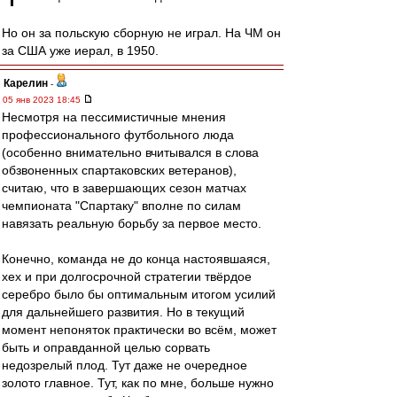
Но он за польскую сборную не играл. На ЧМ он
за США уже иерал, в 1950.
Карелин
-
05 янв 2023 18:45
Несмотря на пессимистичные мнения
профессионального футбольного люда
(особенно внимательно вчитывался в слова
обзвоненных спартаковских ветеранов),
считаю, что в завершающих сезон матчах
чемпионата "Спартаку" вполне по силам
навязать реальную борьбу за первое место.
Конечно, команда не до конца настоявшаяся,
хех и при долгосрочной стратегии твёрдое
серебро было бы оптимальным итогом усилий
для дальнейшего развития. Но в текущий
момент непоняток практически во всём, может
быть и оправданной целью сорвать
недозрелый плод. Тут даже не очередное
золото главное. Тут, как по мне, больше нужно