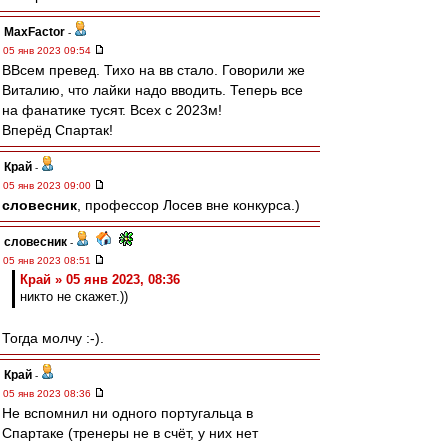
MaxFactor
-
05 янв 2023 09:54
ВВсем превед. Тихо на вв стало. Говорили же
Виталию, что лайки надо вводить. Теперь все
на фанатике тусят. Всех с 2023м!
Вперёд Спартак!
Край
-
05 янв 2023 09:00
словесник
, профессор Лосев вне конкурса.)
словесник
-
05 янв 2023 08:51
Край » 05 янв 2023, 08:36
никто не скажет.))
Тогда молчу :-).
Край
-
05 янв 2023 08:36
Не вспомнил ни одного португальца в
Спартаке (тренеры не в счёт, у них нет