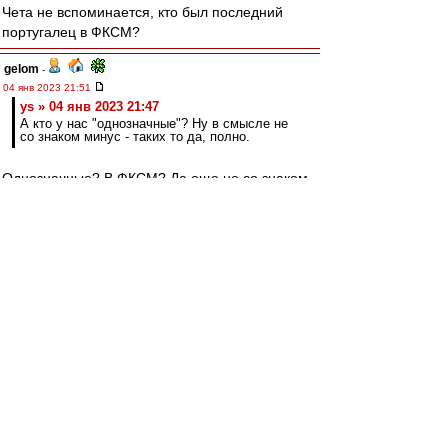
Чета не вспоминается, кто был последний
португалец в ФКСМ?
gelom
-
04 янв 2023 21:51
ys » 04 янв 2023 21:47
А кто у нас "однозначные"? Ну в смысле не
со знаком минус - таких то да, полно.
Однозначные? В ФКСМ? Да еще не со знаком
минус? Да таких нет! Ну, это имхо.
ys
-
04 янв 2023 21:47
gelom
,
А кто у нас "однозначные"? Ну в смысле не со
знаком минус - таких то да, полно.
gelom
-
04 янв 2023 20:37
Одного из самых неоднозначных, обладателя
звания полуфиналист всех европейских