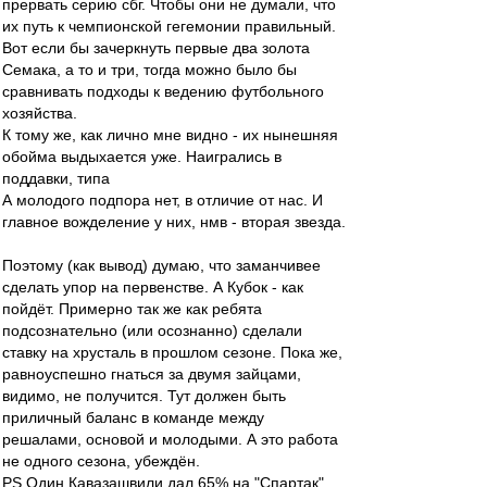
прервать серию сбг. Чтобы они не думали, что
их путь к чемпионской гегемонии правильный.
Вот если бы зачеркнуть первые два золота
Семака, а то и три, тогда можно было бы
сравнивать подходы к ведению футбольного
хозяйства.
К тому же, как лично мне видно - их нынешняя
обойма выдыхается уже. Наигрались в
поддавки, типа
А молодого подпора нет, в отличие от нас. И
главное вожделение у них, нмв - вторая звезда.
Поэтому (как вывод) думаю, что заманчивее
сделать упор на первенстве. А Кубок - как
пойдёт. Примерно так же как ребята
подсознательно (или осознанно) сделали
ставку на хрусталь в прошлом сезоне. Пока же,
равноуспешно гнаться за двумя зайцами,
видимо, не получится. Тут должен быть
приличный баланс в команде между
решалами, основой и молодыми. А это работа
не одного сезона, убеждён.
PS Один Кавазашвили дал 65% на "Спартак".