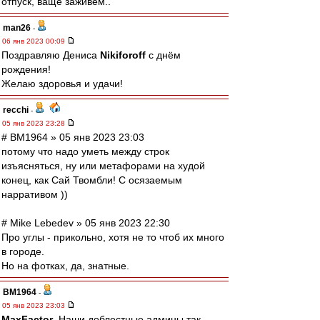
отпуск, ваще заживём..
man26
-
06 янв 2023 00:09
Поздравляю Дениса
Nikiforoff
с днём
рождения!
Желаю здоровья и удачи!
recchi
-
05 янв 2023 23:28
# BM1964 » 05 янв 2023 23:03
потому что надо уметь между строк
изъясняться, ну или метафорами на худой
конец, как Сай Твомбли! С осязаемым
нарративом ))
# Mike Lebedev » 05 янв 2023 22:30
Про углы - прикольно, хотя не то чтоб их много
в городе.
Но на фотках, да, знатные.
BM1964
-
05 янв 2023 23:03
MaxFactor
, Наши доблестные админы так