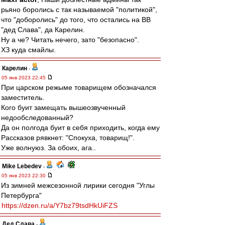
рьяно боролись с так называемой "политикой",
что "доборолись" до того, что остались на ВВ
"дед Слава", да Карелин.
Ну а че? Читать нечего, зато "безопасно".
ХЗ куда смайлы.
Карелин
-
05 янв 2023 22:45
При царском режыме товарищем обозначался
заместитель.
Кого буит замещать вышеозвученный
недообследованный?
Да он полгода буит в себя приходить, когда ему
Рассказов рявкнет: "Спокуха, товарищ!".
Уже волнуюз. За обоих, ага..
Mike Lebedev
-
05 янв 2023 22:30
Из зимней межсезонной лирики сегодня "Углы
Петербурга"
https://dzen.ru/a/Y7bz79tsdHkUiFZS
Дед Слава
-