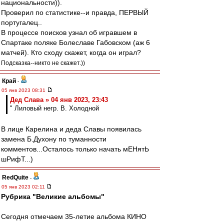
национальности)).
Проверил по статистике--и правда, ПЕРВЫЙ
португалец..
В процессе поисков узнал об игравшем в
Спартаке поляке Болеславе Габовском (аж 6
матчей). Кто сходу скажет, когда он играл?
Подсказка--никто не скажет.))
Край
-
05 янв 2023 08:31
Дед Слава » 04 янв 2023, 23:43
" Лиловый негр. В. Холодной
В лице Карелина и деда Славы появилась
замена Б.Духону по туманности
комментов...Осталось только начать мЕНятЬ
шРифТ...)
RedQuite
-
05 янв 2023 02:11
Рубрика "Великие альбомы"
Сегодня отмечаем 35-летие альбома КИНО