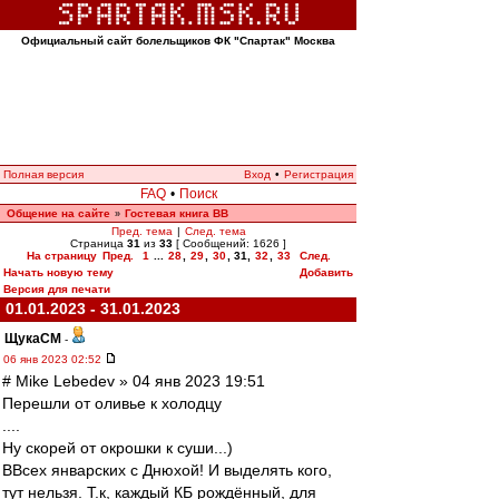
Официальный сайт болельщиков ФК "Спартак" Москва
Полная версия
Вход
•
Регистрация
FAQ
•
Поиск
Общение на сайте
Гостевая книга ВВ
»
Пред. тема
|
След. тема
Страница
31
из
33
[ Сообщений: 1626 ]
На страницу
Пред.
1
...
28
,
29
,
30
,
31
,
32
,
33
След.
Начать новую тему
Добавить
Версия для печати
01.01.2023 - 31.01.2023
ЩукаСМ
-
06 янв 2023 02:52
# Mike Lebedev » 04 янв 2023 19:51
Перешли от оливье к холодцу
....
Ну скорей от окрошки к суши...)
ВВсех январских с Днюхой! И выделять кого,
тут нельзя. Т.к, каждый КБ рождённый, для