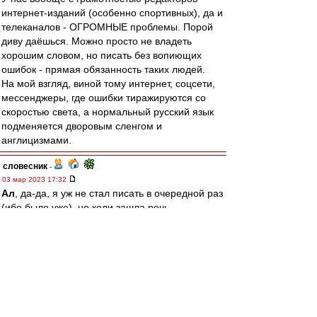
интернет-изданий (особенно спортивных), да и
телеканалов - ОГРОМНЫЕ проблемы. Порой
диву даёшься. Можно просто не владеть
хорошим словом, но писать без вопиющих
ошибок - прямая обязанность таких людей.
На мой взгляд, виной тому интернет, соцсети,
мессенджеры, где ошибки тиражируются со
скоростью света, а нормальный русский язык
подменяется дворовым сленгом и
англицизмами.
словесник
-
03 мар 2023 17:32
Ал
, да-да, я уж не стал писать в очередной раз
(ибо было уже), но коли зашла речь...
Если хотите быть последовательными, то при
записи этой фамилии русскими буквами надо
использовать один из двух вариантов: либо
"ГОнчаренкО" (русское написание этой
фамилии), либо "ГАнчаренкА".
Ал
-