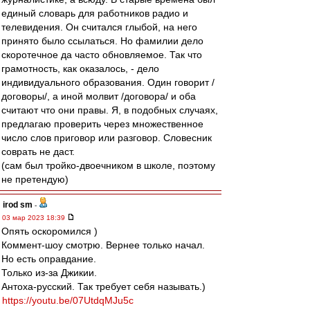
единый словарь для работников радио и
телевидения. Он считался глыбой, на него
принято было ссылаться. Но фамилии дело
скоротечное да часто обновляемое. Так что
грамотность, как оказалось, - дело
индивидуального образования. Один говорит /
договоры/, а иной молвит /договора/ и оба
считают что они правы. Я, в подобных случаях,
предлагаю проверить через множественное
число слов приговор или разговор. Словесник
соврать не даст.
(сам был тройко-двоечником в школе, поэтому
не претендую)
irod sm
-
03 мар 2023 18:39
Опять оскоромился )
Коммент-шоу смотрю. Вернее только начал.
Но есть оправдание.
Только из-за Джикии.
Антоха-русский. Так требует себя называть.)
https://youtu.be/07UtdqMJu5c