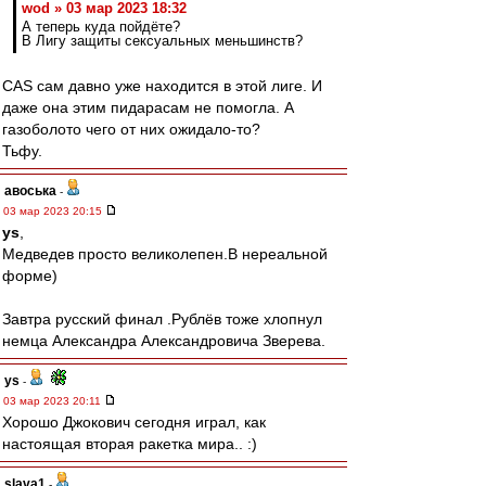
wod » 03 мар 2023 18:32
А теперь куда пойдёте?
В Лигу защиты сексуальных меньшинств?
CAS сам давно уже находится в этой лиге. И
даже она этим пидарасам не помогла. А
газоболото чего от них ожидало-то?
Тьфу.
авоська
-
03 мар 2023 20:15
ys
,
Медведев просто великолепен.В нереальной
форме)
Завтра русский финал .Рублёв тоже хлопнул
немца Александра Александровича Зверева.
ys
-
03 мар 2023 20:11
Хорошо Джокович сегодня играл, как
настоящая вторая ракетка мира.. :)
slava1
-