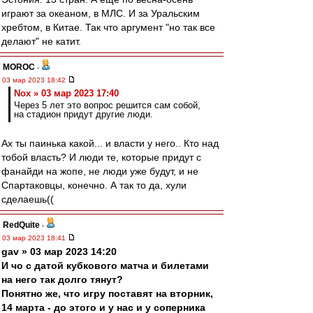
играют за океаном, в МЛС. И за Уральским
хребтом, в Китае. Так что аргумент "но так все
делают" не катит.
MOROC
-
03 мар 2023 18:42
Nox » 03 мар 2023 17:40
Через 5 лет это вопрос решится сам собой,
на стадион придут другие люди.
Ах ты паинька какой... и власти у него.. Кто над
тобой власть? И люди те, которые придут с
фанайди на жопе, не люди уже будут, и не
Спартаковцы, конечно. А так то да, хули
сделаешь((
RedQuite
-
03 мар 2023 18:41
gav » 03 мар 2023 14:20
И чо с датой кубкового матча и билетами
на него так долго тянут?
Понятно же, что игру поставят на вторник,
14 марта - до этого и у нас и у соперника