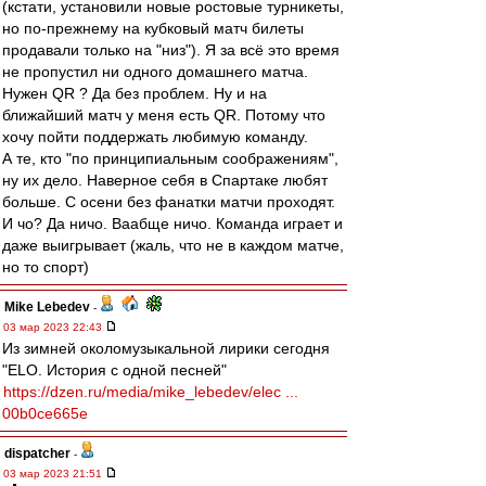
(кстати, установили новые ростовые турникеты,
но по-прежнему на кубковый матч билеты
продавали только на "низ"). Я за всё это время
не пропустил ни одного домашнего матча.
Нужен QR ? Да без проблем. Ну и на
ближайший матч у меня есть QR. Потому что
хочу пойти поддержать любимую команду.
А те, кто "по принципиальным соображениям",
ну их дело. Наверное себя в Спартаке любят
больше. С осени без фанатки матчи проходят.
И чо? Да ничо. Ваабще ничо. Команда играет и
даже выигрывает (жаль, что не в каждом матче,
но то спорт)
Mike Lebedev
-
03 мар 2023 22:43
Из зимней околомузыкальной лирики сегодня
"ELO. История с одной песней"
https://dzen.ru/media/mike_lebedev/elec ...
00b0ce665e
dispatcher
-
03 мар 2023 21:51