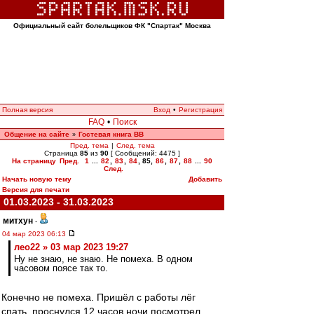
Официальный сайт болельщиков ФК "Спартак" Москва
Полная версия
Вход
•
Регистрация
FAQ
•
Поиск
Общение на сайте
Гостевая книга ВВ
»
Пред. тема
|
След. тема
Страница
85
из
90
[ Сообщений: 4475 ]
На страницу
Пред.
1
...
82
,
83
,
84
,
85
,
86
,
87
,
88
...
90
След.
Начать новую тему
Добавить
Версия для печати
01.03.2023 - 31.03.2023
митхун
-
04 мар 2023 06:13
лео22 » 03 мар 2023 19:27
Ну не знаю, не знаю. Не помеха. В одном
часовом поясе так то.
Конечно не помеха. Пришёл с работы лёг
спать, проснулся 12 часов ночи посмотрел