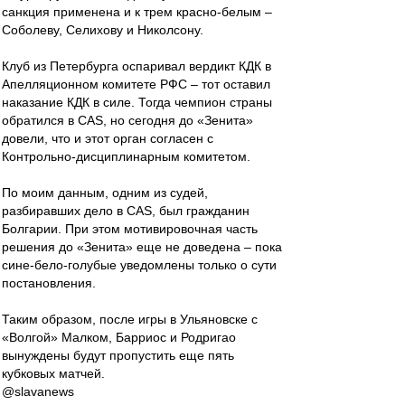
санкция применена и к трем красно-белым –
Соболеву, Селихову и Николсону.
Клуб из Петербурга оспаривал вердикт КДК в
Апелляционном комитете РФС – тот оставил
наказание КДК в силе. Тогда чемпион страны
обратился в СAS, но сегодня до «Зенита»
довели, что и этот орган согласен с
Контрольно-дисциплинарным комитетом.
По моим данным, одним из судей,
разбиравших дело в СAS, был гражданин
Болгарии. При этом мотивировочная часть
решения до «Зенита» еще не доведена – пока
сине-бело-голубые уведомлены только о сути
постановления.
Таким образом, после игры в Ульяновске с
«Волгой» Малком, Барриос и Родригао
вынуждены будут пропустить еще пять
кубковых матчей.
@slavanews