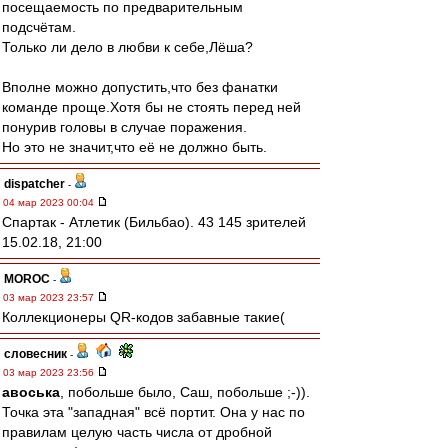
посещаемость по предварительным
подсчётам.
Только ли дело в любви к себе,Лёша?
Вполне можно допустить,что без фанатки
команде проще.Хотя бы не стоять перед ней
понурив головы в случае поражения.
Но это не значит,что её не должно быть.
dispatcher
-
04 мар 2023 00:04
Спартак - Атлетик (Бильбао). 43 145 зрителей
15.02.18, 21:00
MOROC
-
03 мар 2023 23:57
Коллекционеры QR-кодов забавные такие(
словесник
-
03 мар 2023 23:56
авоська
, побольше было, Саш, побольше ;-)).
Точка эта "западная" всё портит. Она у нас по
правилам целую часть числа от дробной