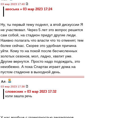
03 мар 2023 17:40
авоська » 03 мар 2023 17:24
Ну, ты первый тему поднял, а втой дискуссии Я
не участвовал. Через 5 лет это вопрос решится
сам собой, на стадион придут другие люди.
Наивно полагать что власти что то отменят, тем
более сейчас. Скорее это удобная причина
уйти. Кому то на покой после бесчисленных
золотых сезонов, мол, ладно, хватит уже.
Другие вернутся. Просто надо подождать, это
неизбежно. А пока Спартак играет дома на
пустом стадионе в выходной день.
Ал
-
03 мар 2023 17:38
словесник » 03 мар 2023 17:32
коли зашла речь
У нас вообще с грамотностью редакторов