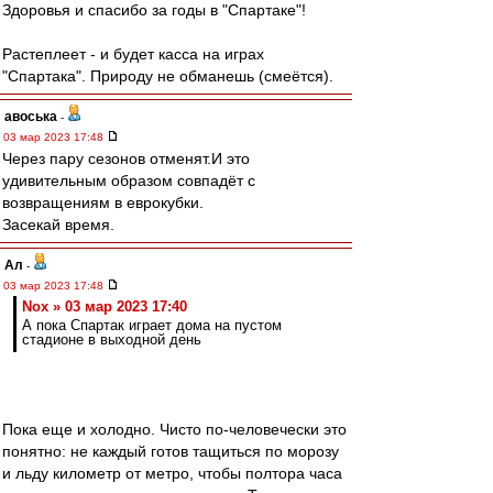
Здоровья и спасибо за годы в "Спартаке"!
Растеплеет - и будет касса на играх
"Спартака". Природу не обманешь (смеётся).
авоська
-
03 мар 2023 17:48
Через пару сезонов отменят.И это
удивительным образом совпадёт с
возвращениям в еврокубки.
Засекай время.
Ал
-
03 мар 2023 17:48
Nox » 03 мар 2023 17:40
А пока Спартак играет дома на пустом
стадионе в выходной день
Пока еще и холодно. Чисто по-человечески это
понятно: не каждый готов тащиться по морозу
и льду километр от метро, чтобы полтора часа