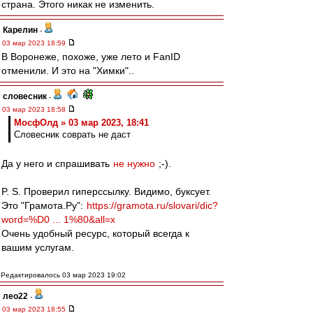
страна. Этого никак не изменить.
Карелин
-
03 мар 2023 18:59
В Воронеже, похоже, уже лето и FanID
отменили. И это на "Химки"..
словесник
-
03 мар 2023 18:58
МосфОлд » 03 мар 2023, 18:41
Словесник соврать не даст
Да у него и спрашивать
не нужно
;-).
P. S. Проверил гиперссылку. Видимо, буксует.
Это "Грамота.Ру":
https://gramota.ru/slovari/dic?
word=%D0 ... 1%80&all=x
Очень удобный ресурс, который всегда к
вашим услугам.
Редактировалось 03 мар 2023 19:02
лео22
-
03 мар 2023 18:55