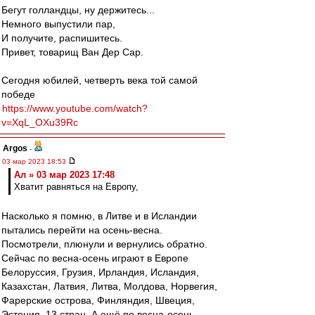
Бегут голландцы, ну держитесь...
Немного выпустили пар,
И получите, распишитесь.
Привет, товарищ Ван Дер Сар.
Сегодня юбилей, четверть века той самой
победе
https://www.youtube.com/watch?
v=XqL_OXu39Rc
Argos
-
03 мар 2023 18:53
Ал » 03 мар 2023 17:48
Хватит равняться на Европу,
Насколько я помню, в Литве и в Исландии
пытались перейти на осень-весна.
Посмотрели, плюнули и вернулись обратно.
Сейчас по весна-осень играют в Европе
Белоруссия, Грузия, Ирландия, Исландия,
Казахстан, Латвия, Литва, Молдова, Норвегия,
Фарерские острова, Финляндия, Швеция,
Эстония. 13 стран. А ещё по весна-осень