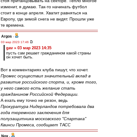
стоя пританцовывать на секторе. Тепло многое
изменит, я думаю. Так-то начинать футбол
стоит в конце апреля. Хватит равняться на
Европу, где зимой снега не видят. Прошли уже
те времена.
Argos
-
03 мар 2023 17:46
gav » 03 мар 2023 14:35
пусть сам решает гражданином какой страны
он хочет быть.
Вот в комментариях клуба пишут, что хочет.
Промес осуществил значительный вклад в
развитие российского спорта, и, кроме того,
у него самого есть желание стать
гражданином Российской Федерации.
А ехать ему точно не резон, ведь
Прокуратура Нидерландов потребовала два
года тюремного заключения для
полузащитника московского "Спартака"
Квинси Промеса, сообщает ТАСС
Nox
-