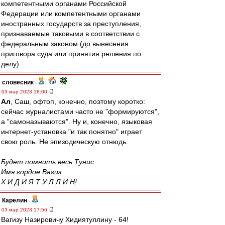
компетентными органами Российской
Федерации или компетентными органами
иностранных государств за преступления,
признаваемые таковыми в соответствии с
федеральным законом (до вынесения
приговора суда или принятия решения по
делу)
словесник
-
03 мар 2023 18:00
Ал
, Саш, офтоп, конечно, поэтому коротко:
сейчас журналистами часто не "формируются",
а "самоназываются". Ну и, конечно, языковая
интернет-установка "и так понятно" играет
свою роль. Не эпизодическую отнюдь.
Будет помнить весь Тунис
Имя гордое Вагиз
Х И Д И Я Т У Л Л И Н!
Карелин
-
03 мар 2023 17:56
Вагизу Назировичу Хидиятуллину - 64!