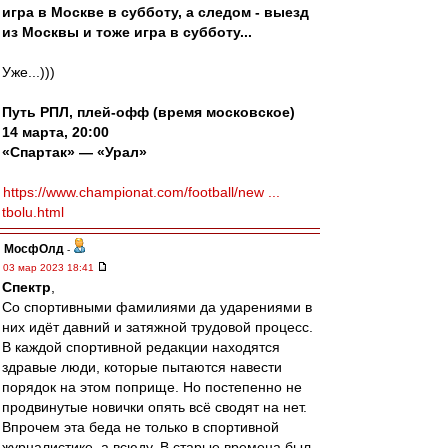
игра в Москве в субботу, а следом - выезд
из Москвы и тоже игра в субботу...
Уже...)))
Путь РПЛ, плей-офф (время московское)
14 марта, 20:00
«Спартак» — «Урал»
https://www.championat.com/football/new ...
tbolu.html
МосфОлд
-
03 мар 2023 18:41
Спектр
,
Со спортивными фамилиями да ударениями в
них идёт давний и затяжной трудовой процесс.
В каждой спортивной редакции находятся
здравые люди, которые пытаются навести
порядок на этом поприще. Но постепенно не
продвинутые новички опять всё сводят на нет.
Впрочем эта беда не только в спортивной
журналистике, а всюду. В старые времена был