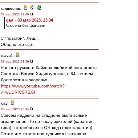
словесник
-
03 мар 2023 23:49
gav » 03 мар 2023, 23:34
С осени без фанатки
С "позатой", Лёш...
Обидно это всё.
slava1
-
03 мар 2023 23:39
Нашего русского Кайзера,любимейшего игрока
Спартака Вагиза Хидиятуллина, с 64- летием.
Долголетия и здоровья.
https://www.youtube.com/watch?
v=wUDRIC5RSX4
gav
-
03 мар 2023 23:34
Совсем недавно на стадионе были всякие
ограничения. То по числу зрителей (карантин
типа), то требовался QR-код (тоже карантин).
Потом что-то там про турникеты заливали