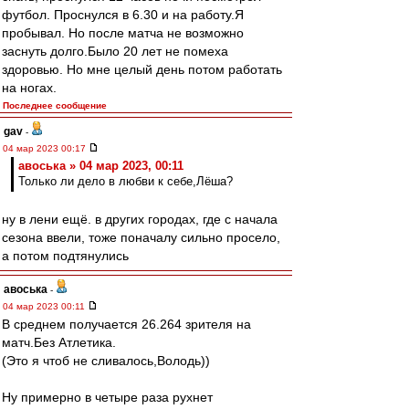
футбол. Проснулся в 6.30 и на работу.Я
пробывал. Но после матча не возможно
заснуть долго.Было 20 лет не помеха
здоровью. Но мне целый день потом работать
на ногах.
Последнее сообщение
gav
-
04 мар 2023 00:17
авоська » 04 мар 2023, 00:11
Только ли дело в любви к себе,Лёша?
ну в лени ещё. в других городах, где с начала
сезона ввели, тоже поначалу сильно просело,
а потом подтянулись
авоська
-
04 мар 2023 00:11
В среднем получается 26.264 зрителя на
матч.Без Атлетика.
(Это я чтоб не сливалось,Володь))
Ну примерно в четыре раза рухнет