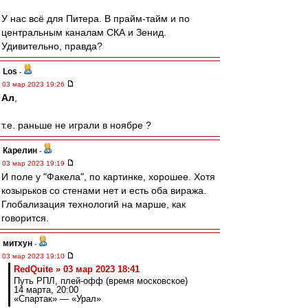
У нас всё для Питера. В прайм-тайм и по
центральным каналам СКА и Зенид.
Удивительно, правда?
Los
-
03 мар 2023 19:26
Ал
,
т.е. раньше не играли в ноябре ?
Карелин
-
03 мар 2023 19:19
И поле у "Факела", по картинке, хорошее. Хотя
козырьков со стенами нет и есть оба виража.
Глобализация технологий на марше, как
говорится.
митхун
-
03 мар 2023 19:10
RedQuite » 03 мар 2023 18:41
Путь РПЛ, плей-офф (время московское)
14 марта, 20:00
«Спартак» — «Урал»