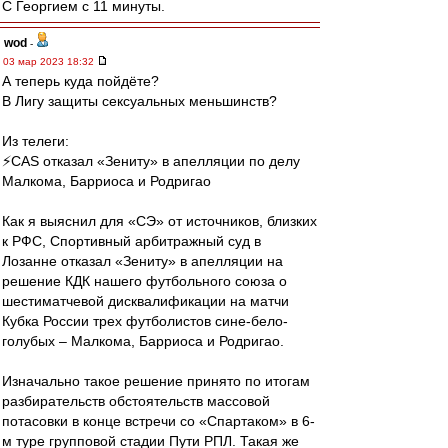
С Георгием с 11 минуты.
wod
-
03 мар 2023 18:32
А теперь куда пойдёте?
В Лигу защиты сексуальных меньшинств?
Из телеги:
⚡️СAS отказал «Зениту» в апелляции по делу
Малкома, Барриоса и Родригао
Как я выяснил для «СЭ» от источников, близких
к РФС, Спортивный арбитражный суд в
Лозанне отказал «Зениту» в апелляции на
решение КДК нашего футбольного союза о
шестиматчевой дисквалификации на матчи
Кубка России трех футболистов сине-бело-
голубых – Малкома, Барриоса и Родригао.
Изначально такое решение принято по итогам
разбирательств обстоятельств массовой
потасовки в конце встречи со «Спартаком» в 6-
м туре групповой стадии Пути РПЛ. Такая же