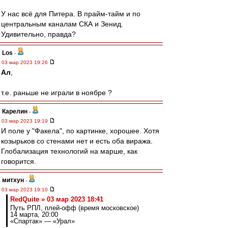
У нас всё для Питера. В прайм-тайм и по
центральным каналам СКА и Зенид.
Удивительно, правда?
Los
-
03 мар 2023 19:26
Ал
,
т.е. раньше не играли в ноябре ?
Карелин
-
03 мар 2023 19:19
И поле у "Факела", по картинке, хорошее. Хотя
козырьков со стенами нет и есть оба виража.
Глобализация технологий на марше, как
говорится.
митхун
-
03 мар 2023 19:10
RedQuite » 03 мар 2023 18:41
Путь РПЛ, плей-офф (время московское)
14 марта, 20:00
«Спартак» — «Урал»