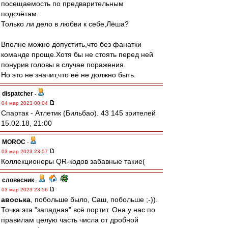
посещаемость по предварительным
подсчётам.
Только ли дело в любви к себе,Лёша?
Вполне можно допустить,что без фанатки
команде проще.Хотя бы не стоять перед ней
понурив головы в случае поражения.
Но это не значит,что её не должно быть.
dispatcher
-
04 мар 2023 00:04
Спартак - Атлетик (Бильбао). 43 145 зрителей
15.02.18, 21:00
MOROC
-
03 мар 2023 23:57
Коллекционеры QR-кодов забавные такие(
словесник
-
03 мар 2023 23:56
авоська
, побольше было, Саш, побольше ;-)).
Точка эта "западная" всё портит. Она у нас по
правилам целую часть числа от дробной