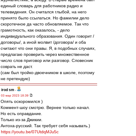
единый словарь для работников радио и
телевидения. Он считался глыбой, на него
принято было ссылаться. Но фамилии дело
скоротечное да часто обновляемое. Так что
грамотность, как оказалось, - дело
индивидуального образования. Один говорит /
договоры/, а иной молвит /договора/ и оба
считают что они правы. Я, в подобных случаях,
предлагаю проверить через множественное
число слов приговор или разговор. Словесник
соврать не даст.
(сам был тройко-двоечником в школе, поэтому
не претендую)
irod sm
-
03 мар 2023 18:39
Опять оскоромился )
Коммент-шоу смотрю. Вернее только начал.
Но есть оправдание.
Только из-за Джикии.
Антоха-русский. Так требует себя называть.)
https://youtu.be/07UtdqMJu5c