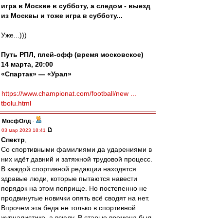
игра в Москве в субботу, а следом - выезд
из Москвы и тоже игра в субботу...
Уже...)))
Путь РПЛ, плей-офф (время московское)
14 марта, 20:00
«Спартак» — «Урал»
https://www.championat.com/football/new ...
tbolu.html
МосфОлд
-
03 мар 2023 18:41
Спектр
,
Со спортивными фамилиями да ударениями в
них идёт давний и затяжной трудовой процесс.
В каждой спортивной редакции находятся
здравые люди, которые пытаются навести
порядок на этом поприще. Но постепенно не
продвинутые новички опять всё сводят на нет.
Впрочем эта беда не только в спортивной
журналистике, а всюду. В старые времена был