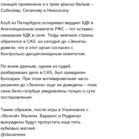
санкция применена и к трем красно-белым –
Соболеву, Селихову и Николсону.
Клуб из Петербурга оспаривал вердикт КДК в
Апелляционном комитете РФС – тот оставил
наказание КДК в силе. Тогда чемпион страны
обратился в СAS, но сегодня до «Зенита»
довели, что и этот орган согласен с
Контрольно-дисциплинарным комитетом.
По моим данным, одним из судей,
разбиравших дело в СAS, был гражданин
Болгарии. При этом мотивировочная часть
решения до «Зенита» еще не доведена – пока
сине-бело-голубые уведомлены только о сути
постановления.
Таким образом, после игры в Ульяновске с
«Волгой» Малком, Барриос и Родригао
вынуждены будут пропустить еще пять
кубковых матчей.
@slavanews