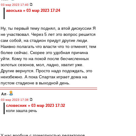
03 мар 2023 17:40
авоська » 03 мар 2023 17:24
Ну, ты первый тему поднял, а втой дискуссии Я
не участвовал. Через 5 лет это вопрос решится
сам собой, на стадион придут другие люди.
Наивно полагать что власти что то отменят, тем
более сейчас. Скорее это удобная причина
уйти. Кому то на покой после бесчисленных
золотых сезонов, мол, ладно, хватит уже.
Другие вернутся. Просто надо подождать, это
неизбежно. А пока Спартак играет дома на
пустом стадионе в выходной день.
Ал
-
03 мар 2023 17:38
словесник » 03 мар 2023 17:32
коли зашла речь
У нас вообще с грамотностью редакторов