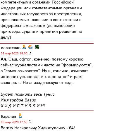
компетентными органами Российской
Федерации или компетентными органами
иностранных государств за преступления,
признаваемые таковыми в соответствии с
федеральным законом (до вынесения
приговора суда или принятия решения по
делу)
словесник
-
03 мар 2023 18:00
Ал
, Саш, офтоп, конечно, поэтому коротко:
сейчас журналистами часто не "формируются",
а "самоназываются". Ну и, конечно, языковая
интернет-установка "и так понятно" играет
свою роль. Не эпизодическую отнюдь.
Будет помнить весь Тунис
Имя гордое Вагиз
Х И Д И Я Т У Л Л И Н!
Карелин
-
03 мар 2023 17:56
Вагизу Назировичу Хидиятуллину - 64!