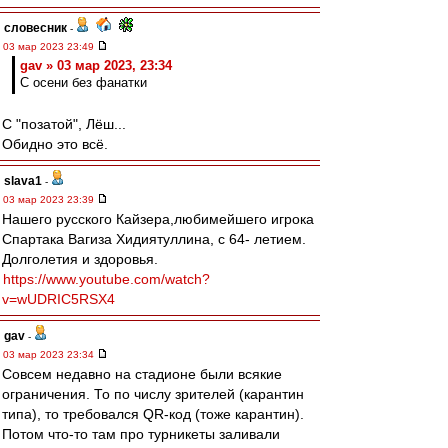
словесник
-
03 мар 2023 23:49
gav » 03 мар 2023, 23:34
С осени без фанатки
С "позатой", Лёш...
Обидно это всё.
slava1
-
03 мар 2023 23:39
Нашего русского Кайзера,любимейшего игрока
Спартака Вагиза Хидиятуллина, с 64- летием.
Долголетия и здоровья.
https://www.youtube.com/watch?
v=wUDRIC5RSX4
gav
-
03 мар 2023 23:34
Совсем недавно на стадионе были всякие
ограничения. То по числу зрителей (карантин
типа), то требовался QR-код (тоже карантин).
Потом что-то там про турникеты заливали