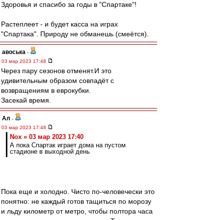
Здоровья и спасибо за годы в "Спартаке"!
Растеплеет - и будет касса на играх
"Спартака". Природу не обманешь (смеётся).
авоська
-
03 мар 2023 17:48
Через пару сезонов отменят.И это
удивительным образом совпадёт с
возвращениям в еврокубки.
Засекай время.
Ал
-
03 мар 2023 17:48
Nox » 03 мар 2023 17:40
А пока Спартак играет дома на пустом
стадионе в выходной день
Пока еще и холодно. Чисто по-человечески это
понятно: не каждый готов тащиться по морозу
и льду километр от метро, чтобы полтора часа