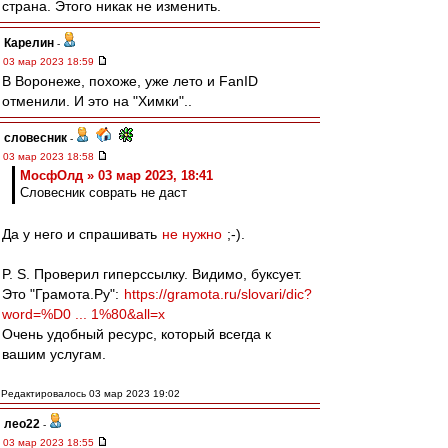
страна. Этого никак не изменить.
Карелин
-
03 мар 2023 18:59
В Воронеже, похоже, уже лето и FanID
отменили. И это на "Химки"..
словесник
-
03 мар 2023 18:58
МосфОлд » 03 мар 2023, 18:41
Словесник соврать не даст
Да у него и спрашивать
не нужно
;-).
P. S. Проверил гиперссылку. Видимо, буксует.
Это "Грамота.Ру":
https://gramota.ru/slovari/dic?
word=%D0 ... 1%80&all=x
Очень удобный ресурс, который всегда к
вашим услугам.
Редактировалось 03 мар 2023 19:02
лео22
-
03 мар 2023 18:55