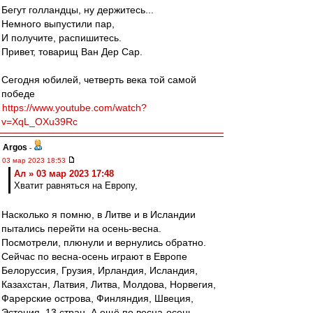
Бегут голландцы, ну держитесь...
Немного выпустили пар,
И получите, распишитесь.
Привет, товарищ Ван Дер Сар.
Сегодня юбилей, четверть века той самой
победе
https://www.youtube.com/watch?
v=XqL_OXu39Rc
Argos
-
03 мар 2023 18:53
Ал » 03 мар 2023 17:48
Хватит равняться на Европу,
Насколько я помню, в Литве и в Исландии
пытались перейти на осень-весна.
Посмотрели, плюнули и вернулись обратно.
Сейчас по весна-осень играют в Европе
Белоруссия, Грузия, Ирландия, Исландия,
Казахстан, Латвия, Литва, Молдова, Норвегия,
Фарерские острова, Финляндия, Швеция,
Эстония. 13 стран. А ещё по весна-осень