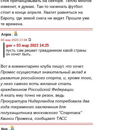
стоя пританцовывать на секторе. Тепло многое
изменит, я думаю. Так-то начинать футбол
стоит в конце апреля. Хватит равняться на
Европу, где зимой снега не видят. Прошли уже
те времена.
Argos
-
03 мар 2023 17:46
gav » 03 мар 2023 14:35
пусть сам решает гражданином какой страны
он хочет быть.
Вот в комментариях клуба пишут, что хочет.
Промес осуществил значительный вклад в
развитие российского спорта, и, кроме того,
у него самого есть желание стать
гражданином Российской Федерации.
А ехать ему точно не резон, ведь
Прокуратура Нидерландов потребовала два
года тюремного заключения для
полузащитника московского "Спартака"
Квинси Промеса, сообщает ТАСС
Nox
-