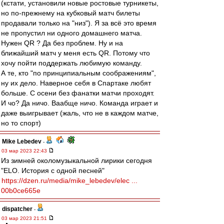
(кстати, установили новые ростовые турникеты,
но по-прежнему на кубковый матч билеты
продавали только на "низ"). Я за всё это время
не пропустил ни одного домашнего матча.
Нужен QR ? Да без проблем. Ну и на
ближайший матч у меня есть QR. Потому что
хочу пойти поддержать любимую команду.
А те, кто "по принципиальным соображениям",
ну их дело. Наверное себя в Спартаке любят
больше. С осени без фанатки матчи проходят.
И чо? Да ничо. Ваабще ничо. Команда играет и
даже выигрывает (жаль, что не в каждом матче,
но то спорт)
Mike Lebedev
-
03 мар 2023 22:43
Из зимней околомузыкальной лирики сегодня
"ELO. История с одной песней"
https://dzen.ru/media/mike_lebedev/elec ...
00b0ce665e
dispatcher
-
03 мар 2023 21:51