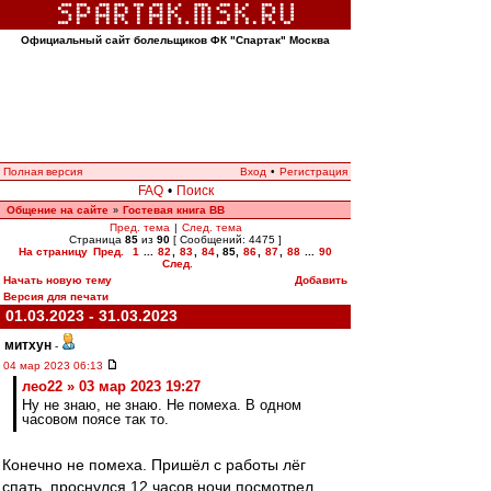
Официальный сайт болельщиков ФК "Спартак" Москва
Полная версия
Вход
•
Регистрация
FAQ
•
Поиск
Общение на сайте
Гостевая книга ВВ
»
Пред. тема
|
След. тема
Страница
85
из
90
[ Сообщений: 4475 ]
На страницу
Пред.
1
...
82
,
83
,
84
,
85
,
86
,
87
,
88
...
90
След.
Начать новую тему
Добавить
Версия для печати
01.03.2023 - 31.03.2023
митхун
-
04 мар 2023 06:13
лео22 » 03 мар 2023 19:27
Ну не знаю, не знаю. Не помеха. В одном
часовом поясе так то.
Конечно не помеха. Пришёл с работы лёг
спать, проснулся 12 часов ночи посмотрел