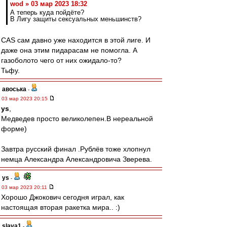
wod » 03 мар 2023 18:32
А теперь куда пойдёте?
В Лигу защиты сексуальных меньшинств?
CAS сам давно уже находится в этой лиге. И
даже она этим пидарасам не помогла. А
газоболото чего от них ожидало-то?
Тьфу.
авоська
-
03 мар 2023 20:15
ys
,
Медведев просто великолепен.В нереальной
форме)
Завтра русский финал .Рублёв тоже хлопнул
немца Александра Александровича Зверева.
ys
-
03 мар 2023 20:11
Хорошо Джокович сегодня играл, как
настоящая вторая ракетка мира.. :)
slava1
-