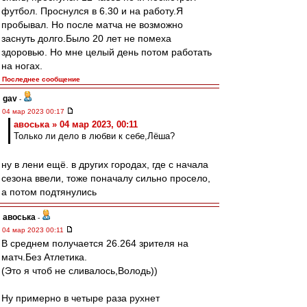
футбол. Проснулся в 6.30 и на работу.Я
пробывал. Но после матча не возможно
заснуть долго.Было 20 лет не помеха
здоровью. Но мне целый день потом работать
на ногах.
Последнее сообщение
gav
-
04 мар 2023 00:17
авоська » 04 мар 2023, 00:11
Только ли дело в любви к себе,Лёша?
ну в лени ещё. в других городах, где с начала
сезона ввели, тоже поначалу сильно просело,
а потом подтянулись
авоська
-
04 мар 2023 00:11
В среднем получается 26.264 зрителя на
матч.Без Атлетика.
(Это я чтоб не сливалось,Володь))
Ну примерно в четыре раза рухнет