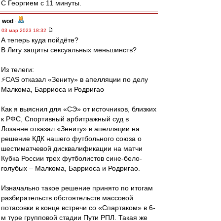
С Георгием с 11 минуты.
wod
-
03 мар 2023 18:32
А теперь куда пойдёте?
В Лигу защиты сексуальных меньшинств?
Из телеги:
⚡️СAS отказал «Зениту» в апелляции по делу
Малкома, Барриоса и Родригао
Как я выяснил для «СЭ» от источников, близких
к РФС, Спортивный арбитражный суд в
Лозанне отказал «Зениту» в апелляции на
решение КДК нашего футбольного союза о
шестиматчевой дисквалификации на матчи
Кубка России трех футболистов сине-бело-
голубых – Малкома, Барриоса и Родригао.
Изначально такое решение принято по итогам
разбирательств обстоятельств массовой
потасовки в конце встречи со «Спартаком» в 6-
м туре групповой стадии Пути РПЛ. Такая же