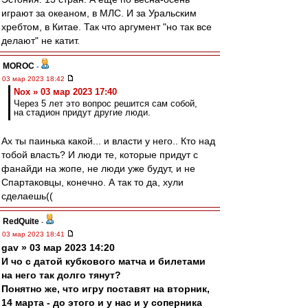
играют за океаном, в МЛС. И за Уральским
хребтом, в Китае. Так что аргумент "но так все
делают" не катит.
MOROC
-
03 мар 2023 18:42
Nox » 03 мар 2023 17:40
Через 5 лет это вопрос решится сам собой,
на стадион придут другие люди.
Ах ты паинька какой... и власти у него.. Кто над
тобой власть? И люди те, которые придут с
фанайди на жопе, не люди уже будут, и не
Спартаковцы, конечно. А так то да, хули
сделаешь((
RedQuite
-
03 мар 2023 18:41
gav » 03 мар 2023 14:20
И чо с датой кубкового матча и билетами
на него так долго тянут?
Понятно же, что игру поставят на вторник,
14 марта - до этого и у нас и у соперника