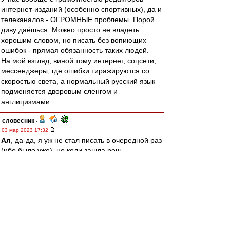
интернет-изданий (особенно спортивных), да и
телеканалов - ОГРОМНЫЕ проблемы. Порой
диву даёшься. Можно просто не владеть
хорошим словом, но писать без вопиющих
ошибок - прямая обязанность таких людей.
На мой взгляд, виной тому интернет, соцсети,
мессенджеры, где ошибки тиражируются со
скоростью света, а нормальный русский язык
подменяется дворовым сленгом и
англицизмами.
словесник
-
03 мар 2023 17:32
Ал
, да-да, я уж не стал писать в очередной раз
(ибо было уже), но коли зашла речь...
Если хотите быть последовательными, то при
записи этой фамилии русскими буквами надо
использовать один из двух вариантов: либо
"ГОнчаренкО" (русское написание этой
фамилии), либо "ГАнчаренкА".
Ал
-