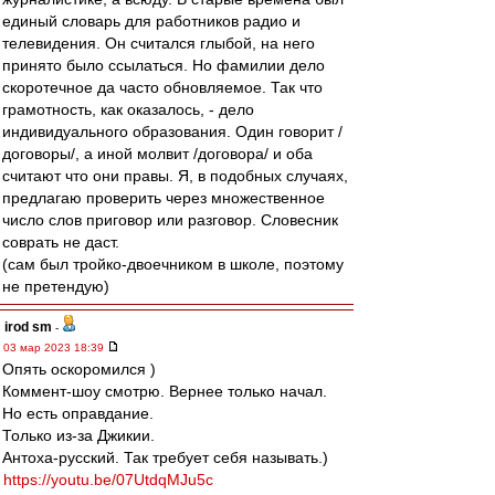
единый словарь для работников радио и
телевидения. Он считался глыбой, на него
принято было ссылаться. Но фамилии дело
скоротечное да часто обновляемое. Так что
грамотность, как оказалось, - дело
индивидуального образования. Один говорит /
договоры/, а иной молвит /договора/ и оба
считают что они правы. Я, в подобных случаях,
предлагаю проверить через множественное
число слов приговор или разговор. Словесник
соврать не даст.
(сам был тройко-двоечником в школе, поэтому
не претендую)
irod sm
-
03 мар 2023 18:39
Опять оскоромился )
Коммент-шоу смотрю. Вернее только начал.
Но есть оправдание.
Только из-за Джикии.
Антоха-русский. Так требует себя называть.)
https://youtu.be/07UtdqMJu5c