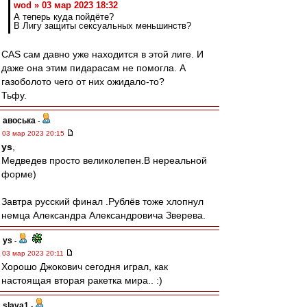
wod » 03 мар 2023 18:32
А теперь куда пойдёте?
В Лигу защиты сексуальных меньшинств?
CAS сам давно уже находится в этой лиге. И
даже она этим пидарасам не помогла. А
газоболото чего от них ожидало-то?
Тьфу.
авоська
-
03 мар 2023 20:15
ys
,
Медведев просто великолепен.В нереальной
форме)
Завтра русский финал .Рублёв тоже хлопнул
немца Александра Александровича Зверева.
ys
-
03 мар 2023 20:11
Хорошо Джокович сегодня играл, как
настоящая вторая ракетка мира.. :)
slava1
-