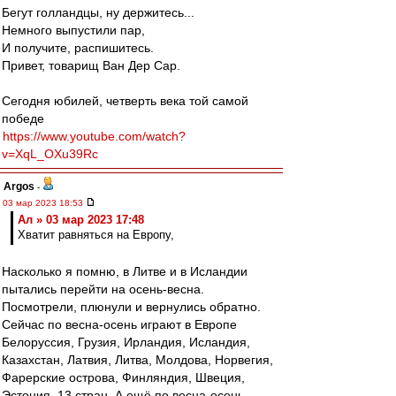
Бегут голландцы, ну держитесь...
Немного выпустили пар,
И получите, распишитесь.
Привет, товарищ Ван Дер Сар.
Сегодня юбилей, четверть века той самой
победе
https://www.youtube.com/watch?
v=XqL_OXu39Rc
Argos
-
03 мар 2023 18:53
Ал » 03 мар 2023 17:48
Хватит равняться на Европу,
Насколько я помню, в Литве и в Исландии
пытались перейти на осень-весна.
Посмотрели, плюнули и вернулись обратно.
Сейчас по весна-осень играют в Европе
Белоруссия, Грузия, Ирландия, Исландия,
Казахстан, Латвия, Литва, Молдова, Норвегия,
Фарерские острова, Финляндия, Швеция,
Эстония. 13 стран. А ещё по весна-осень