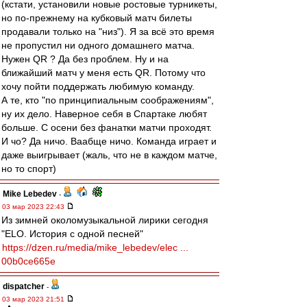
(кстати, установили новые ростовые турникеты,
но по-прежнему на кубковый матч билеты
продавали только на "низ"). Я за всё это время
не пропустил ни одного домашнего матча.
Нужен QR ? Да без проблем. Ну и на
ближайший матч у меня есть QR. Потому что
хочу пойти поддержать любимую команду.
А те, кто "по принципиальным соображениям",
ну их дело. Наверное себя в Спартаке любят
больше. С осени без фанатки матчи проходят.
И чо? Да ничо. Ваабще ничо. Команда играет и
даже выигрывает (жаль, что не в каждом матче,
но то спорт)
Mike Lebedev
-
03 мар 2023 22:43
Из зимней околомузыкальной лирики сегодня
"ELO. История с одной песней"
https://dzen.ru/media/mike_lebedev/elec ...
00b0ce665e
dispatcher
-
03 мар 2023 21:51