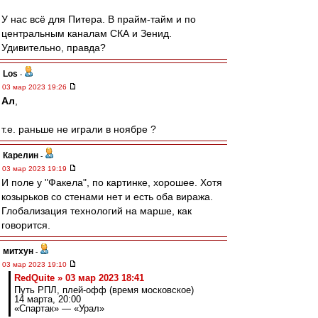
У нас всё для Питера. В прайм-тайм и по
центральным каналам СКА и Зенид.
Удивительно, правда?
Los
-
03 мар 2023 19:26
Ал
,
т.е. раньше не играли в ноябре ?
Карелин
-
03 мар 2023 19:19
И поле у "Факела", по картинке, хорошее. Хотя
козырьков со стенами нет и есть оба виража.
Глобализация технологий на марше, как
говорится.
митхун
-
03 мар 2023 19:10
RedQuite » 03 мар 2023 18:41
Путь РПЛ, плей-офф (время московское)
14 марта, 20:00
«Спартак» — «Урал»