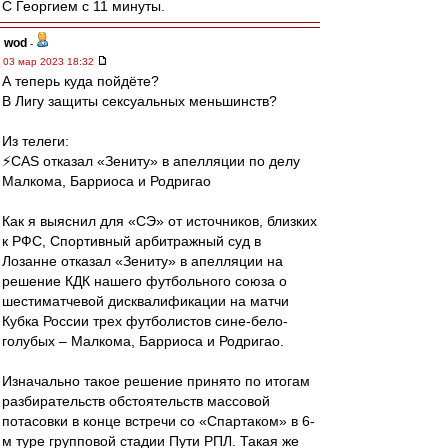
С Георгием с 11 минуты.
wod
-
03 мар 2023 18:32
А теперь куда пойдёте?
В Лигу защиты сексуальных меньшинств?
Из телеги:
⚡️СAS отказал «Зениту» в апелляции по делу
Малкома, Барриоса и Родригао
Как я выяснил для «СЭ» от источников, близких
к РФС, Спортивный арбитражный суд в
Лозанне отказал «Зениту» в апелляции на
решение КДК нашего футбольного союза о
шестиматчевой дисквалификации на матчи
Кубка России трех футболистов сине-бело-
голубых – Малкома, Барриоса и Родригао.
Изначально такое решение принято по итогам
разбирательств обстоятельств массовой
потасовки в конце встречи со «Спартаком» в 6-
м туре групповой стадии Пути РПЛ. Такая же