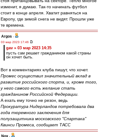
стоя пританцовывать на секторе. Тепло многое
изменит, я думаю. Так-то начинать футбол
стоит в конце апреля. Хватит равняться на
Европу, где зимой снега не видят. Прошли уже
те времена.
Argos
-
03 мар 2023 17:46
gav » 03 мар 2023 14:35
пусть сам решает гражданином какой страны
он хочет быть.
Вот в комментариях клуба пишут, что хочет.
Промес осуществил значительный вклад в
развитие российского спорта, и, кроме того,
у него самого есть желание стать
гражданином Российской Федерации.
А ехать ему точно не резон, ведь
Прокуратура Нидерландов потребовала два
года тюремного заключения для
полузащитника московского "Спартака"
Квинси Промеса, сообщает ТАСС
Nox
-