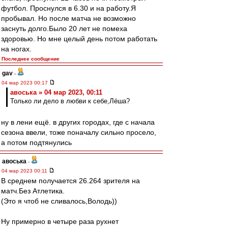
футбол. Проснулся в 6.30 и на работу.Я
пробывал. Но после матча не возможно
заснуть долго.Было 20 лет не помеха
здоровью. Но мне целый день потом работать
на ногах.
Последнее сообщение
gav
-
04 мар 2023 00:17
авоська » 04 мар 2023, 00:11
Только ли дело в любви к себе,Лёша?
ну в лени ещё. в других городах, где с начала
сезона ввели, тоже поначалу сильно просело,
а потом подтянулись
авоська
-
04 мар 2023 00:11
В среднем получается 26.264 зрителя на
матч.Без Атлетика.
(Это я чтоб не сливалось,Володь))
Ну примерно в четыре раза рухнет