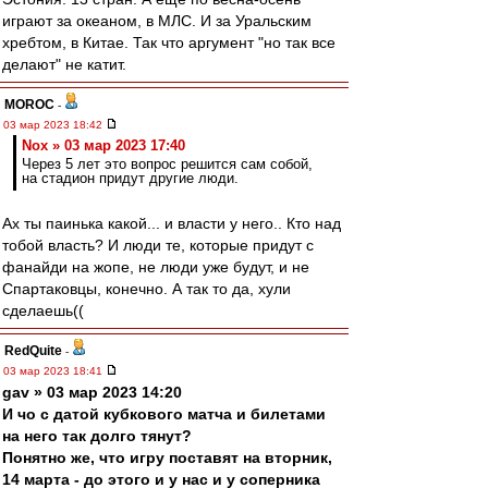
играют за океаном, в МЛС. И за Уральским
хребтом, в Китае. Так что аргумент "но так все
делают" не катит.
MOROC
-
03 мар 2023 18:42
Nox » 03 мар 2023 17:40
Через 5 лет это вопрос решится сам собой,
на стадион придут другие люди.
Ах ты паинька какой... и власти у него.. Кто над
тобой власть? И люди те, которые придут с
фанайди на жопе, не люди уже будут, и не
Спартаковцы, конечно. А так то да, хули
сделаешь((
RedQuite
-
03 мар 2023 18:41
gav » 03 мар 2023 14:20
И чо с датой кубкового матча и билетами
на него так долго тянут?
Понятно же, что игру поставят на вторник,
14 марта - до этого и у нас и у соперника