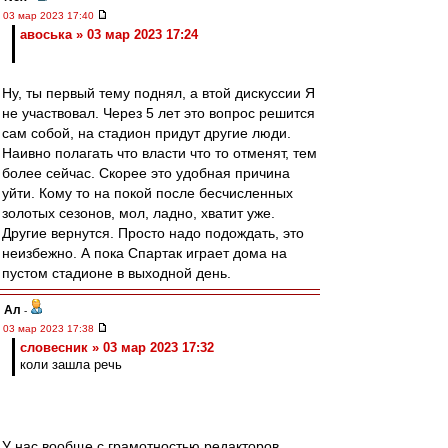
03 мар 2023 17:40
авоська » 03 мар 2023 17:24
Ну, ты первый тему поднял, а втой дискуссии Я
не участвовал. Через 5 лет это вопрос решится
сам собой, на стадион придут другие люди.
Наивно полагать что власти что то отменят, тем
более сейчас. Скорее это удобная причина
уйти. Кому то на покой после бесчисленных
золотых сезонов, мол, ладно, хватит уже.
Другие вернутся. Просто надо подождать, это
неизбежно. А пока Спартак играет дома на
пустом стадионе в выходной день.
Ал
-
03 мар 2023 17:38
словесник » 03 мар 2023 17:32
коли зашла речь
У нас вообще с грамотностью редакторов