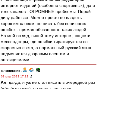
интернет-изданий (особенно спортивных), да и
телеканалов - ОГРОМНЫЕ проблемы. Порой
диву даёшься. Можно просто не владеть
хорошим словом, но писать без вопиющих
ошибок - прямая обязанность таких людей.
На мой взгляд, виной тому интернет, соцсети,
мессенджеры, где ошибки тиражируются со
скоростью света, а нормальный русский язык
подменяется дворовым сленгом и
англицизмами.
словесник
-
03 мар 2023 17:32
Ал
, да-да, я уж не стал писать в очередной раз
(ибо было уже), но коли зашла речь...
Если хотите быть последовательными, то при
записи этой фамилии русскими буквами надо
использовать один из двух вариантов: либо
"ГОнчаренкО" (русское написание этой
фамилии), либо "ГАнчаренкА".
Ал
-