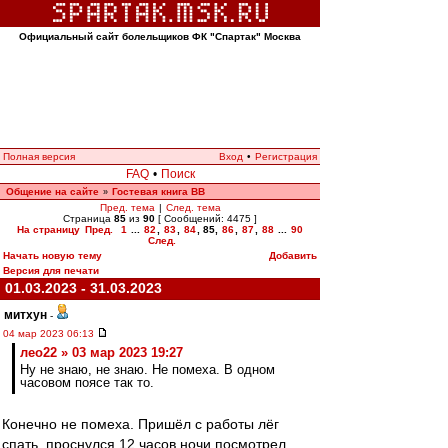
Официальный сайт болельщиков ФК "Спартак" Москва
Полная версия
Вход
•
Регистрация
FAQ
•
Поиск
Общение на сайте
Гостевая книга ВВ
»
Пред. тема
|
След. тема
Страница
85
из
90
[ Сообщений: 4475 ]
На страницу
Пред.
1
...
82
,
83
,
84
,
85
,
86
,
87
,
88
...
90
След.
Начать новую тему
Добавить
Версия для печати
01.03.2023 - 31.03.2023
митхун
-
04 мар 2023 06:13
лео22 » 03 мар 2023 19:27
Ну не знаю, не знаю. Не помеха. В одном
часовом поясе так то.
Конечно не помеха. Пришёл с работы лёг
спать, проснулся 12 часов ночи посмотрел