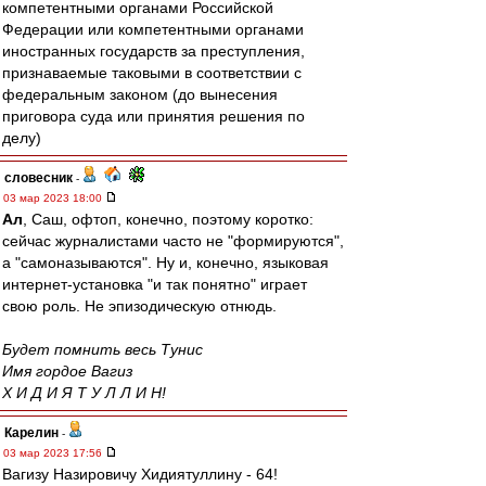
компетентными органами Российской
Федерации или компетентными органами
иностранных государств за преступления,
признаваемые таковыми в соответствии с
федеральным законом (до вынесения
приговора суда или принятия решения по
делу)
словесник
-
03 мар 2023 18:00
Ал
, Саш, офтоп, конечно, поэтому коротко:
сейчас журналистами часто не "формируются",
а "самоназываются". Ну и, конечно, языковая
интернет-установка "и так понятно" играет
свою роль. Не эпизодическую отнюдь.
Будет помнить весь Тунис
Имя гордое Вагиз
Х И Д И Я Т У Л Л И Н!
Карелин
-
03 мар 2023 17:56
Вагизу Назировичу Хидиятуллину - 64!