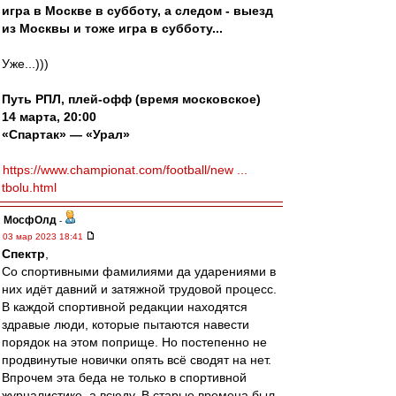
игра в Москве в субботу, а следом - выезд
из Москвы и тоже игра в субботу...
Уже...)))
Путь РПЛ, плей-офф (время московское)
14 марта, 20:00
«Спартак» — «Урал»
https://www.championat.com/football/new ...
tbolu.html
МосфОлд
-
03 мар 2023 18:41
Спектр
,
Со спортивными фамилиями да ударениями в
них идёт давний и затяжной трудовой процесс.
В каждой спортивной редакции находятся
здравые люди, которые пытаются навести
порядок на этом поприще. Но постепенно не
продвинутые новички опять всё сводят на нет.
Впрочем эта беда не только в спортивной
журналистике, а всюду. В старые времена был