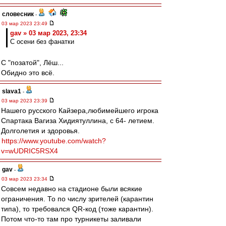
словесник
-
03 мар 2023 23:49
gav » 03 мар 2023, 23:34
С осени без фанатки
С "позатой", Лёш...
Обидно это всё.
slava1
-
03 мар 2023 23:39
Нашего русского Кайзера,любимейшего игрока
Спартака Вагиза Хидиятуллина, с 64- летием.
Долголетия и здоровья.
https://www.youtube.com/watch?
v=wUDRIC5RSX4
gav
-
03 мар 2023 23:34
Совсем недавно на стадионе были всякие
ограничения. То по числу зрителей (карантин
типа), то требовался QR-код (тоже карантин).
Потом что-то там про турникеты заливали