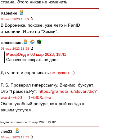
страна. Этого никак не изменить.
Карелин
-
03 мар 2023 18:59
В Воронеже, похоже, уже лето и FanID
отменили. И это на "Химки"..
словесник
-
03 мар 2023 18:58
МосфОлд » 03 мар 2023, 18:41
Словесник соврать не даст
Да у него и спрашивать
не нужно
;-).
P. S. Проверил гиперссылку. Видимо, буксует.
Это "Грамота.Ру":
https://gramota.ru/slovari/dic?
word=%D0 ... 1%80&all=x
Очень удобный ресурс, который всегда к
вашим услугам.
Редактировалось 03 мар 2023 19:02
лео22
-
03 мар 2023 18:55