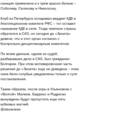
санкция применена и к трем красно-белым –
Соболеву, Селихову и Николсону.
Клуб из Петербурга оспаривал вердикт КДК в
Апелляционном комитете РФС – тот оставил
наказание КДК в силе. Тогда чемпион страны
обратился в СAS, но сегодня до «Зенита»
довели, что и этот орган согласен с
Контрольно-дисциплинарным комитетом.
По моим данным, одним из судей,
разбиравших дело в СAS, был гражданин
Болгарии. При этом мотивировочная часть
решения до «Зенита» еще не доведена – пока
сине-бело-голубые уведомлены только о сути
постановления.
Таким образом, после игры в Ульяновске с
«Волгой» Малком, Барриос и Родригао
вынуждены будут пропустить еще пять
кубковых матчей.
@slavanews