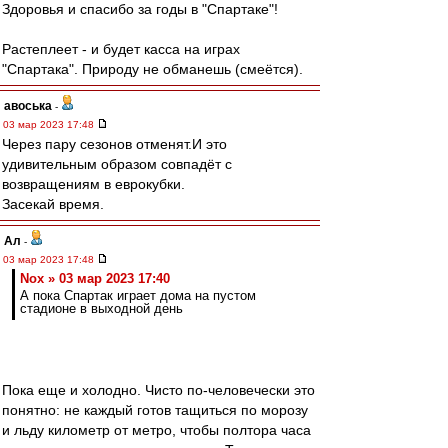
Здоровья и спасибо за годы в "Спартаке"!
Растеплеет - и будет касса на играх
"Спартака". Природу не обманешь (смеётся).
авоська
-
03 мар 2023 17:48
Через пару сезонов отменят.И это
удивительным образом совпадёт с
возвращениям в еврокубки.
Засекай время.
Ал
-
03 мар 2023 17:48
Nox » 03 мар 2023 17:40
А пока Спартак играет дома на пустом
стадионе в выходной день
Пока еще и холодно. Чисто по-человечески это
понятно: не каждый готов тащиться по морозу
и льду километр от метро, чтобы полтора часа