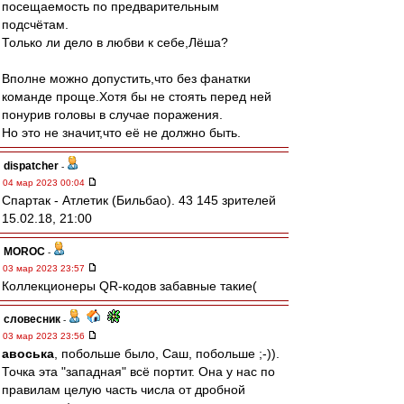
посещаемость по предварительным
подсчётам.
Только ли дело в любви к себе,Лёша?
Вполне можно допустить,что без фанатки
команде проще.Хотя бы не стоять перед ней
понурив головы в случае поражения.
Но это не значит,что её не должно быть.
dispatcher
-
04 мар 2023 00:04
Спартак - Атлетик (Бильбао). 43 145 зрителей
15.02.18, 21:00
MOROC
-
03 мар 2023 23:57
Коллекционеры QR-кодов забавные такие(
словесник
-
03 мар 2023 23:56
авоська
, побольше было, Саш, побольше ;-)).
Точка эта "западная" всё портит. Она у нас по
правилам целую часть числа от дробной