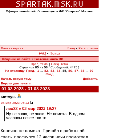
Официальный сайт болельщиков ФК "Спартак" Москва
Полная версия
Вход
•
Регистрация
FAQ
•
Поиск
Общение на сайте
Гостевая книга ВВ
»
Пред. тема
|
След. тема
Страница
85
из
90
[ Сообщений: 4475 ]
На страницу
Пред.
1
...
82
,
83
,
84
,
85
,
86
,
87
,
88
...
90
След.
Начать новую тему
Добавить
Версия для печати
01.03.2023 - 31.03.2023
митхун
-
04 мар 2023 06:13
лео22 » 03 мар 2023 19:27
Ну не знаю, не знаю. Не помеха. В одном
часовом поясе так то.
Конечно не помеха. Пришёл с работы лёг
спать, проснулся 12 часов ночи посмотрел