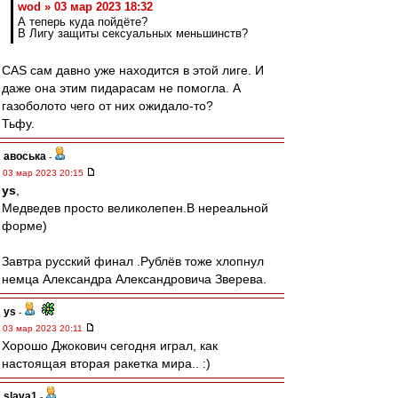
wod » 03 мар 2023 18:32
А теперь куда пойдёте?
В Лигу защиты сексуальных меньшинств?
CAS сам давно уже находится в этой лиге. И
даже она этим пидарасам не помогла. А
газоболото чего от них ожидало-то?
Тьфу.
авоська
-
03 мар 2023 20:15
ys
,
Медведев просто великолепен.В нереальной
форме)
Завтра русский финал .Рублёв тоже хлопнул
немца Александра Александровича Зверева.
ys
-
03 мар 2023 20:11
Хорошо Джокович сегодня играл, как
настоящая вторая ракетка мира.. :)
slava1
-