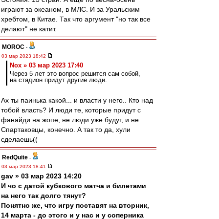
играют за океаном, в МЛС. И за Уральским
хребтом, в Китае. Так что аргумент "но так все
делают" не катит.
MOROC
-
03 мар 2023 18:42
Nox » 03 мар 2023 17:40
Через 5 лет это вопрос решится сам собой,
на стадион придут другие люди.
Ах ты паинька какой... и власти у него.. Кто над
тобой власть? И люди те, которые придут с
фанайди на жопе, не люди уже будут, и не
Спартаковцы, конечно. А так то да, хули
сделаешь((
RedQuite
-
03 мар 2023 18:41
gav » 03 мар 2023 14:20
И чо с датой кубкового матча и билетами
на него так долго тянут?
Понятно же, что игру поставят на вторник,
14 марта - до этого и у нас и у соперника