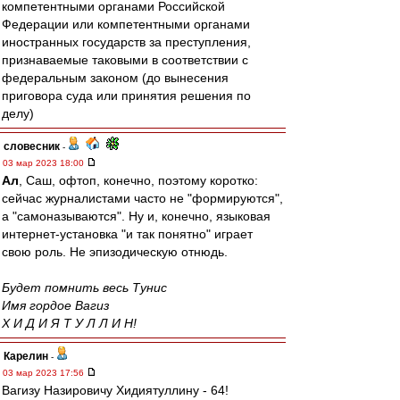
компетентными органами Российской
Федерации или компетентными органами
иностранных государств за преступления,
признаваемые таковыми в соответствии с
федеральным законом (до вынесения
приговора суда или принятия решения по
делу)
словесник
-
03 мар 2023 18:00
Ал
, Саш, офтоп, конечно, поэтому коротко:
сейчас журналистами часто не "формируются",
а "самоназываются". Ну и, конечно, языковая
интернет-установка "и так понятно" играет
свою роль. Не эпизодическую отнюдь.
Будет помнить весь Тунис
Имя гордое Вагиз
Х И Д И Я Т У Л Л И Н!
Карелин
-
03 мар 2023 17:56
Вагизу Назировичу Хидиятуллину - 64!