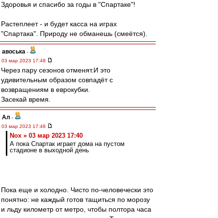
Здоровья и спасибо за годы в "Спартаке"!
Растеплеет - и будет касса на играх
"Спартака". Природу не обманешь (смеётся).
авоська
-
03 мар 2023 17:48
Через пару сезонов отменят.И это
удивительным образом совпадёт с
возвращениям в еврокубки.
Засекай время.
Ал
-
03 мар 2023 17:48
Nox » 03 мар 2023 17:40
А пока Спартак играет дома на пустом
стадионе в выходной день
Пока еще и холодно. Чисто по-человечески это
понятно: не каждый готов тащиться по морозу
и льду километр от метро, чтобы полтора часа