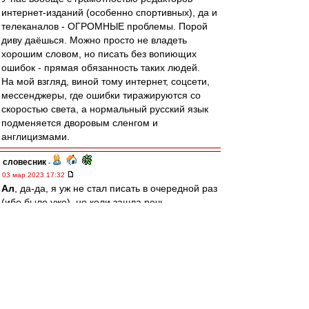
интернет-изданий (особенно спортивных), да и
телеканалов - ОГРОМНЫЕ проблемы. Порой
диву даёшься. Можно просто не владеть
хорошим словом, но писать без вопиющих
ошибок - прямая обязанность таких людей.
На мой взгляд, виной тому интернет, соцсети,
мессенджеры, где ошибки тиражируются со
скоростью света, а нормальный русский язык
подменяется дворовым сленгом и
англицизмами.
словесник
-
03 мар 2023 17:32
Ал
, да-да, я уж не стал писать в очередной раз
(ибо было уже), но коли зашла речь...
Если хотите быть последовательными, то при
записи этой фамилии русскими буквами надо
использовать один из двух вариантов: либо
"ГОнчаренкО" (русское написание этой
фамилии), либо "ГАнчаренкА".
Ал
-