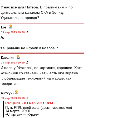
У нас всё для Питера. В прайм-тайм и по
центральным каналам СКА и Зенид.
Удивительно, правда?
Los
-
03 мар 2023 19:26
Ал
,
т.е. раньше не играли в ноябре ?
Карелин
-
03 мар 2023 19:19
И поле у "Факела", по картинке, хорошее. Хотя
козырьков со стенами нет и есть оба виража.
Глобализация технологий на марше, как
говорится.
митхун
-
03 мар 2023 19:10
RedQuite » 03 мар 2023 18:41
Путь РПЛ, плей-офф (время московское)
14 марта, 20:00
«Спартак» — «Урал»