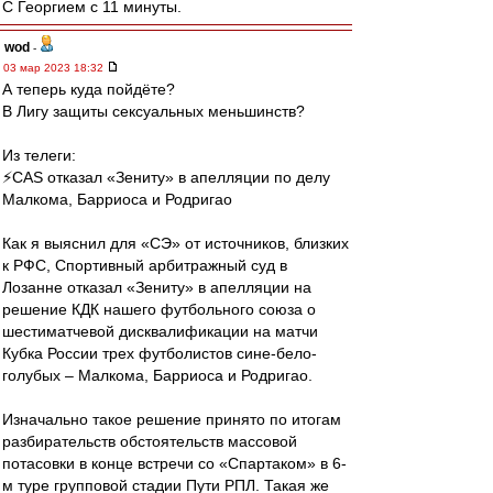
С Георгием с 11 минуты.
wod
-
03 мар 2023 18:32
А теперь куда пойдёте?
В Лигу защиты сексуальных меньшинств?
Из телеги:
⚡️СAS отказал «Зениту» в апелляции по делу
Малкома, Барриоса и Родригао
Как я выяснил для «СЭ» от источников, близких
к РФС, Спортивный арбитражный суд в
Лозанне отказал «Зениту» в апелляции на
решение КДК нашего футбольного союза о
шестиматчевой дисквалификации на матчи
Кубка России трех футболистов сине-бело-
голубых – Малкома, Барриоса и Родригао.
Изначально такое решение принято по итогам
разбирательств обстоятельств массовой
потасовки в конце встречи со «Спартаком» в 6-
м туре групповой стадии Пути РПЛ. Такая же