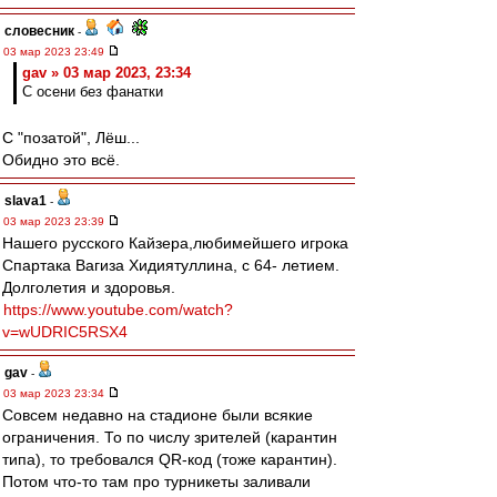
словесник
-
03 мар 2023 23:49
gav » 03 мар 2023, 23:34
С осени без фанатки
С "позатой", Лёш...
Обидно это всё.
slava1
-
03 мар 2023 23:39
Нашего русского Кайзера,любимейшего игрока
Спартака Вагиза Хидиятуллина, с 64- летием.
Долголетия и здоровья.
https://www.youtube.com/watch?
v=wUDRIC5RSX4
gav
-
03 мар 2023 23:34
Совсем недавно на стадионе были всякие
ограничения. То по числу зрителей (карантин
типа), то требовался QR-код (тоже карантин).
Потом что-то там про турникеты заливали