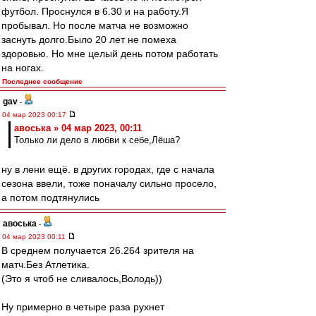
футбол. Проснулся в 6.30 и на работу.Я
пробывал. Но после матча не возможно
заснуть долго.Было 20 лет не помеха
здоровью. Но мне целый день потом работать
на ногах.
Последнее сообщение
gav
-
04 мар 2023 00:17
авоська » 04 мар 2023, 00:11
Только ли дело в любви к себе,Лёша?
ну в лени ещё. в других городах, где с начала
сезона ввели, тоже поначалу сильно просело,
а потом подтянулись
авоська
-
04 мар 2023 00:11
В среднем получается 26.264 зрителя на
матч.Без Атлетика.
(Это я чтоб не сливалось,Володь))
Ну примерно в четыре раза рухнет