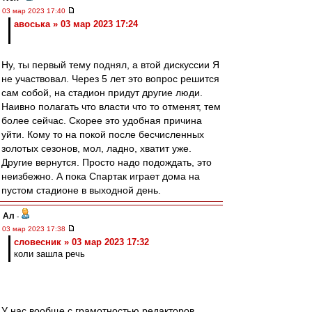
03 мар 2023 17:40
авоська » 03 мар 2023 17:24
Ну, ты первый тему поднял, а втой дискуссии Я
не участвовал. Через 5 лет это вопрос решится
сам собой, на стадион придут другие люди.
Наивно полагать что власти что то отменят, тем
более сейчас. Скорее это удобная причина
уйти. Кому то на покой после бесчисленных
золотых сезонов, мол, ладно, хватит уже.
Другие вернутся. Просто надо подождать, это
неизбежно. А пока Спартак играет дома на
пустом стадионе в выходной день.
Ал
-
03 мар 2023 17:38
словесник » 03 мар 2023 17:32
коли зашла речь
У нас вообще с грамотностью редакторов