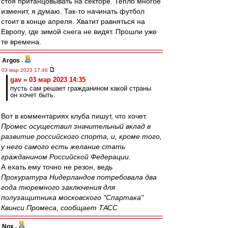
стоя пританцовывать на секторе. Тепло многое
изменит, я думаю. Так-то начинать футбол
стоит в конце апреля. Хватит равняться на
Европу, где зимой снега не видят. Прошли уже
те времена.
Argos
-
03 мар 2023 17:46
gav » 03 мар 2023 14:35
пусть сам решает гражданином какой страны
он хочет быть.
Вот в комментариях клуба пишут, что хочет.
Промес осуществил значительный вклад в
развитие российского спорта, и, кроме того,
у него самого есть желание стать
гражданином Российской Федерации.
А ехать ему точно не резон, ведь
Прокуратура Нидерландов потребовала два
года тюремного заключения для
полузащитника московского "Спартака"
Квинси Промеса, сообщает ТАСС
Nox
-