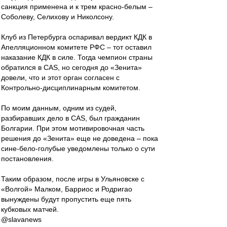
санкция применена и к трем красно-белым –
Соболеву, Селихову и Николсону.
Клуб из Петербурга оспаривал вердикт КДК в
Апелляционном комитете РФС – тот оставил
наказание КДК в силе. Тогда чемпион страны
обратился в СAS, но сегодня до «Зенита»
довели, что и этот орган согласен с
Контрольно-дисциплинарным комитетом.
По моим данным, одним из судей,
разбиравших дело в СAS, был гражданин
Болгарии. При этом мотивировочная часть
решения до «Зенита» еще не доведена – пока
сине-бело-голубые уведомлены только о сути
постановления.
Таким образом, после игры в Ульяновске с
«Волгой» Малком, Барриос и Родригао
вынуждены будут пропустить еще пять
кубковых матчей.
@slavanews