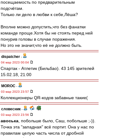
посещаемость по предварительным
подсчётам.
Только ли дело в любви к себе,Лёша?
Вполне можно допустить,что без фанатки
команде проще.Хотя бы не стоять перед ней
понурив головы в случае поражения.
Но это не значит,что её не должно быть.
dispatcher
-
04 мар 2023 00:04
Спартак - Атлетик (Бильбао). 43 145 зрителей
15.02.18, 21:00
MOROC
-
03 мар 2023 23:57
Коллекционеры QR-кодов забавные такие(
словесник
-
03 мар 2023 23:56
авоська
, побольше было, Саш, побольше ;-)).
Точка эта "западная" всё портит. Она у нас по
правилам целую часть числа от дробной