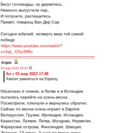
Бегут голландцы, ну держитесь...
Немного выпустили пар,
И получите, распишитесь.
Привет, товарищ Ван Дер Сар.
Сегодня юбилей, четверть века той самой
победе
https://www.youtube.com/watch?
v=XqL_OXu39Rc
Argos
-
03 мар 2023 18:53
Ал » 03 мар 2023 17:48
Хватит равняться на Европу,
Насколько я помню, в Литве и в Исландии
пытались перейти на осень-весна.
Посмотрели, плюнули и вернулись обратно.
Сейчас по весна-осень играют в Европе
Белоруссия, Грузия, Ирландия, Исландия,
Казахстан, Латвия, Литва, Молдова, Норвегия,
Фарерские острова, Финляндия, Швеция,
Эстония. 13 стран. А ещё по весна-осень