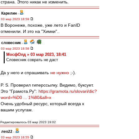
страна. Этого никак не изменить.
Карелин
-
03 мар 2023 18:59
В Воронеже, похоже, уже лето и FanID
отменили. И это на "Химки"..
словесник
-
03 мар 2023 18:58
МосфОлд » 03 мар 2023, 18:41
Словесник соврать не даст
Да у него и спрашивать
не нужно
;-).
P. S. Проверил гиперссылку. Видимо, буксует.
Это "Грамота.Ру":
https://gramota.ru/slovari/dic?
word=%D0 ... 1%80&all=x
Очень удобный ресурс, который всегда к
вашим услугам.
Редактировалось 03 мар 2023 19:02
лео22
-
03 мар 2023 18:55