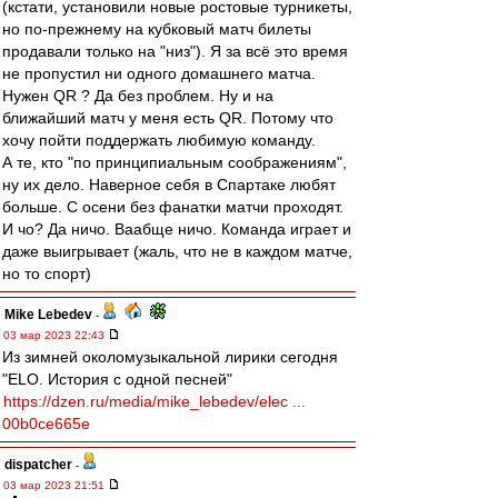
(кстати, установили новые ростовые турникеты,
но по-прежнему на кубковый матч билеты
продавали только на "низ"). Я за всё это время
не пропустил ни одного домашнего матча.
Нужен QR ? Да без проблем. Ну и на
ближайший матч у меня есть QR. Потому что
хочу пойти поддержать любимую команду.
А те, кто "по принципиальным соображениям",
ну их дело. Наверное себя в Спартаке любят
больше. С осени без фанатки матчи проходят.
И чо? Да ничо. Ваабще ничо. Команда играет и
даже выигрывает (жаль, что не в каждом матче,
но то спорт)
Mike Lebedev
-
03 мар 2023 22:43
Из зимней околомузыкальной лирики сегодня
"ELO. История с одной песней"
https://dzen.ru/media/mike_lebedev/elec ...
00b0ce665e
dispatcher
-
03 мар 2023 21:51