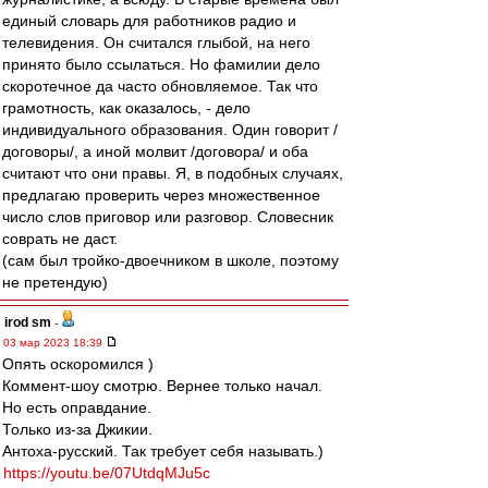
единый словарь для работников радио и
телевидения. Он считался глыбой, на него
принято было ссылаться. Но фамилии дело
скоротечное да часто обновляемое. Так что
грамотность, как оказалось, - дело
индивидуального образования. Один говорит /
договоры/, а иной молвит /договора/ и оба
считают что они правы. Я, в подобных случаях,
предлагаю проверить через множественное
число слов приговор или разговор. Словесник
соврать не даст.
(сам был тройко-двоечником в школе, поэтому
не претендую)
irod sm
-
03 мар 2023 18:39
Опять оскоромился )
Коммент-шоу смотрю. Вернее только начал.
Но есть оправдание.
Только из-за Джикии.
Антоха-русский. Так требует себя называть.)
https://youtu.be/07UtdqMJu5c