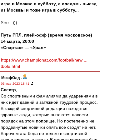
игра в Москве в субботу, а следом - выезд
из Москвы и тоже игра в субботу...
Уже...)))
Путь РПЛ, плей-офф (время московское)
14 марта, 20:00
«Спартак» — «Урал»
https://www.championat.com/football/new ...
tbolu.html
МосфОлд
-
03 мар 2023 18:41
Спектр
,
Со спортивными фамилиями да ударениями в
них идёт давний и затяжной трудовой процесс.
В каждой спортивной редакции находятся
здравые люди, которые пытаются навести
порядок на этом поприще. Но постепенно не
продвинутые новички опять всё сводят на нет.
Впрочем эта беда не только в спортивной
журналистике, а всюду. В старые времена был