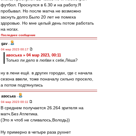
футбол. Проснулся в 6.30 и на работу.Я
пробывал. Но после матча не возможно
заснуть долго.Было 20 лет не помеха
здоровью. Но мне целый день потом работать
на ногах.
Последнее сообщение
gav
-
04 мар 2023 00:17
авоська » 04 мар 2023, 00:11
Только ли дело в любви к себе,Лёша?
ну в лени ещё. в других городах, где с начала
сезона ввели, тоже поначалу сильно просело,
а потом подтянулись
авоська
-
04 мар 2023 00:11
В среднем получается 26.264 зрителя на
матч.Без Атлетика.
(Это я чтоб не сливалось,Володь))
Ну примерно в четыре раза рухнет