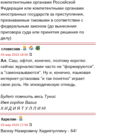
компетентными органами Российской
Федерации или компетентными органами
иностранных государств за преступления,
признаваемые таковыми в соответствии с
федеральным законом (до вынесения
приговора суда или принятия решения по
делу)
словесник
-
03 мар 2023 18:00
Ал
, Саш, офтоп, конечно, поэтому коротко:
сейчас журналистами часто не "формируются",
а "самоназываются". Ну и, конечно, языковая
интернет-установка "и так понятно" играет
свою роль. Не эпизодическую отнюдь.
Будет помнить весь Тунис
Имя гордое Вагиз
Х И Д И Я Т У Л Л И Н!
Карелин
-
03 мар 2023 17:56
Вагизу Назировичу Хидиятуллину - 64!