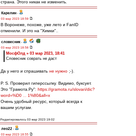
страна. Этого никак не изменить.
Карелин
-
03 мар 2023 18:59
В Воронеже, похоже, уже лето и FanID
отменили. И это на "Химки"..
словесник
-
03 мар 2023 18:58
МосфОлд » 03 мар 2023, 18:41
Словесник соврать не даст
Да у него и спрашивать
не нужно
;-).
P. S. Проверил гиперссылку. Видимо, буксует.
Это "Грамота.Ру":
https://gramota.ru/slovari/dic?
word=%D0 ... 1%80&all=x
Очень удобный ресурс, который всегда к
вашим услугам.
Редактировалось 03 мар 2023 19:02
лео22
-
03 мар 2023 18:55