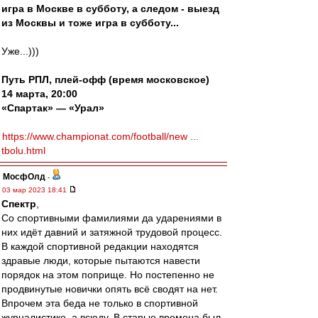
игра в Москве в субботу, а следом - выезд
из Москвы и тоже игра в субботу...
Уже...)))
Путь РПЛ, плей-офф (время московское)
14 марта, 20:00
«Спартак» — «Урал»
https://www.championat.com/football/new ...
tbolu.html
МосфОлд
-
03 мар 2023 18:41
Спектр
,
Со спортивными фамилиями да ударениями в
них идёт давний и затяжной трудовой процесс.
В каждой спортивной редакции находятся
здравые люди, которые пытаются навести
порядок на этом поприще. Но постепенно не
продвинутые новички опять всё сводят на нет.
Впрочем эта беда не только в спортивной
журналистике, а всюду. В старые времена был