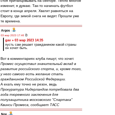
стоя пританцовывать на секторе. Тепло многое
изменит, я думаю. Так-то начинать футбол
стоит в конце апреля. Хватит равняться на
Европу, где зимой снега не видят. Прошли уже
те времена.
Argos
-
03 мар 2023 17:46
gav » 03 мар 2023 14:35
пусть сам решает гражданином какой страны
он хочет быть.
Вот в комментариях клуба пишут, что хочет.
Промес осуществил значительный вклад в
развитие российского спорта, и, кроме того,
у него самого есть желание стать
гражданином Российской Федерации.
А ехать ему точно не резон, ведь
Прокуратура Нидерландов потребовала два
года тюремного заключения для
полузащитника московского "Спартака"
Квинси Промеса, сообщает ТАСС
Nox
-