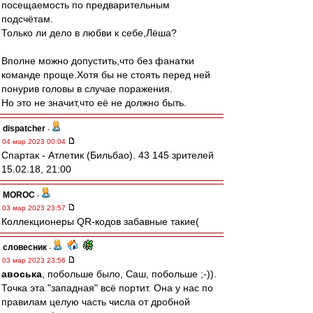
посещаемость по предварительным
подсчётам.
Только ли дело в любви к себе,Лёша?
Вполне можно допустить,что без фанатки
команде проще.Хотя бы не стоять перед ней
понурив головы в случае поражения.
Но это не значит,что её не должно быть.
dispatcher
-
04 мар 2023 00:04
Спартак - Атлетик (Бильбао). 43 145 зрителей
15.02.18, 21:00
MOROC
-
03 мар 2023 23:57
Коллекционеры QR-кодов забавные такие(
словесник
-
03 мар 2023 23:56
авоська
, побольше было, Саш, побольше ;-)).
Точка эта "западная" всё портит. Она у нас по
правилам целую часть числа от дробной