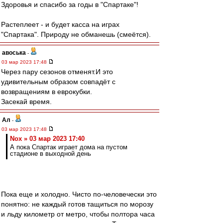
Здоровья и спасибо за годы в "Спартаке"!
Растеплеет - и будет касса на играх
"Спартака". Природу не обманешь (смеётся).
авоська
-
03 мар 2023 17:48
Через пару сезонов отменят.И это
удивительным образом совпадёт с
возвращениям в еврокубки.
Засекай время.
Ал
-
03 мар 2023 17:48
Nox » 03 мар 2023 17:40
А пока Спартак играет дома на пустом
стадионе в выходной день
Пока еще и холодно. Чисто по-человечески это
понятно: не каждый готов тащиться по морозу
и льду километр от метро, чтобы полтора часа