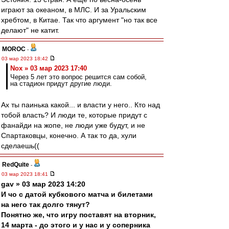
играют за океаном, в МЛС. И за Уральским
хребтом, в Китае. Так что аргумент "но так все
делают" не катит.
MOROC
-
03 мар 2023 18:42
Nox » 03 мар 2023 17:40
Через 5 лет это вопрос решится сам собой,
на стадион придут другие люди.
Ах ты паинька какой... и власти у него.. Кто над
тобой власть? И люди те, которые придут с
фанайди на жопе, не люди уже будут, и не
Спартаковцы, конечно. А так то да, хули
сделаешь((
RedQuite
-
03 мар 2023 18:41
gav » 03 мар 2023 14:20
И чо с датой кубкового матча и билетами
на него так долго тянут?
Понятно же, что игру поставят на вторник,
14 марта - до этого и у нас и у соперника