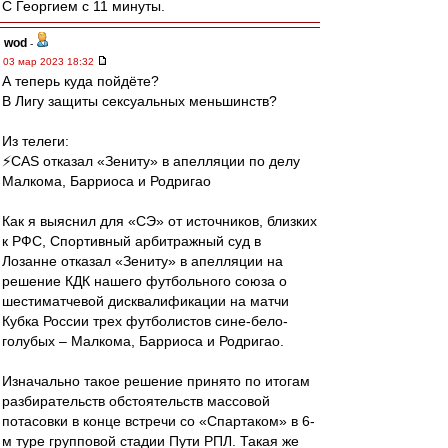
С Георгием с 11 минуты.
wod
-
03 мар 2023 18:32
А теперь куда пойдёте?
В Лигу защиты сексуальных меньшинств?
Из телеги:
⚡️СAS отказал «Зениту» в апелляции по делу
Малкома, Барриоса и Родригао
Как я выяснил для «СЭ» от источников, близких
к РФС, Спортивный арбитражный суд в
Лозанне отказал «Зениту» в апелляции на
решение КДК нашего футбольного союза о
шестиматчевой дисквалификации на матчи
Кубка России трех футболистов сине-бело-
голубых – Малкома, Барриоса и Родригао.
Изначально такое решение принято по итогам
разбирательств обстоятельств массовой
потасовки в конце встречи со «Спартаком» в 6-
м туре групповой стадии Пути РПЛ. Такая же