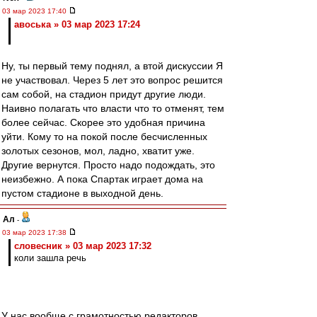
03 мар 2023 17:40
авоська » 03 мар 2023 17:24
Ну, ты первый тему поднял, а втой дискуссии Я
не участвовал. Через 5 лет это вопрос решится
сам собой, на стадион придут другие люди.
Наивно полагать что власти что то отменят, тем
более сейчас. Скорее это удобная причина
уйти. Кому то на покой после бесчисленных
золотых сезонов, мол, ладно, хватит уже.
Другие вернутся. Просто надо подождать, это
неизбежно. А пока Спартак играет дома на
пустом стадионе в выходной день.
Ал
-
03 мар 2023 17:38
словесник » 03 мар 2023 17:32
коли зашла речь
У нас вообще с грамотностью редакторов