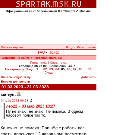
Официальный сайт болельщиков ФК "Спартак" Москва
Полная версия
Вход
•
Регистрация
FAQ
•
Поиск
Общение на сайте
Гостевая книга ВВ
»
Пред. тема
|
След. тема
Страница
85
из
90
[ Сообщений: 4475 ]
На страницу
Пред.
1
...
82
,
83
,
84
,
85
,
86
,
87
,
88
...
90
След.
Начать новую тему
Добавить
Версия для печати
01.03.2023 - 31.03.2023
митхун
-
04 мар 2023 06:13
лео22 » 03 мар 2023 19:27
Ну не знаю, не знаю. Не помеха. В одном
часовом поясе так то.
Конечно не помеха. Пришёл с работы лёг
спать, проснулся 12 часов ночи посмотрел