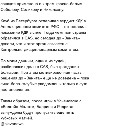
санкция применена и к трем красно-белым –
Соболеву, Селихову и Николсону.
Клуб из Петербурга оспаривал вердикт КДК в
Апелляционном комитете РФС – тот оставил
наказание КДК в силе. Тогда чемпион страны
обратился в СAS, но сегодня до «Зенита»
довели, что и этот орган согласен с
Контрольно-дисциплинарным комитетом.
По моим данным, одним из судей,
разбиравших дело в СAS, был гражданин
Болгарии. При этом мотивировочная часть
решения до «Зенита» еще не доведена – пока
сине-бело-голубые уведомлены только о сути
постановления.
Таким образом, после игры в Ульяновске с
«Волгой» Малком, Барриос и Родригао
вынуждены будут пропустить еще пять
кубковых матчей.
@slavanews