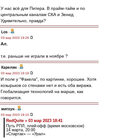
У нас всё для Питера. В прайм-тайм и по
центральным каналам СКА и Зенид.
Удивительно, правда?
Los
-
03 мар 2023 19:26
Ал
,
т.е. раньше не играли в ноябре ?
Карелин
-
03 мар 2023 19:19
И поле у "Факела", по картинке, хорошее. Хотя
козырьков со стенами нет и есть оба виража.
Глобализация технологий на марше, как
говорится.
митхун
-
03 мар 2023 19:10
RedQuite » 03 мар 2023 18:41
Путь РПЛ, плей-офф (время московское)
14 марта, 20:00
«Спартак» — «Урал»