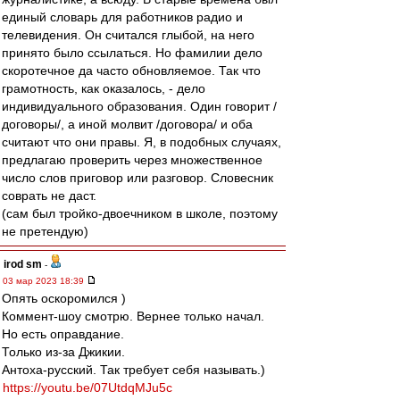
единый словарь для работников радио и
телевидения. Он считался глыбой, на него
принято было ссылаться. Но фамилии дело
скоротечное да часто обновляемое. Так что
грамотность, как оказалось, - дело
индивидуального образования. Один говорит /
договоры/, а иной молвит /договора/ и оба
считают что они правы. Я, в подобных случаях,
предлагаю проверить через множественное
число слов приговор или разговор. Словесник
соврать не даст.
(сам был тройко-двоечником в школе, поэтому
не претендую)
irod sm
-
03 мар 2023 18:39
Опять оскоромился )
Коммент-шоу смотрю. Вернее только начал.
Но есть оправдание.
Только из-за Джикии.
Антоха-русский. Так требует себя называть.)
https://youtu.be/07UtdqMJu5c