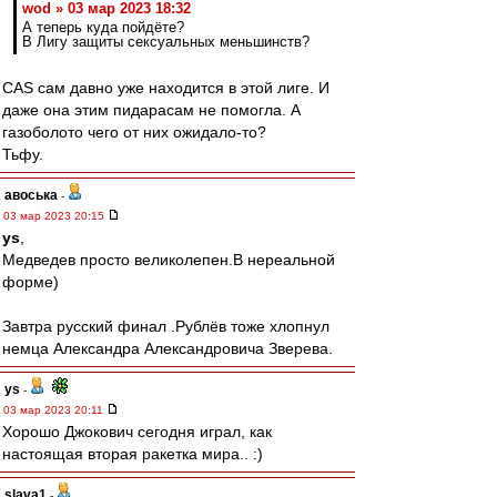
wod » 03 мар 2023 18:32
А теперь куда пойдёте?
В Лигу защиты сексуальных меньшинств?
CAS сам давно уже находится в этой лиге. И
даже она этим пидарасам не помогла. А
газоболото чего от них ожидало-то?
Тьфу.
авоська
-
03 мар 2023 20:15
ys
,
Медведев просто великолепен.В нереальной
форме)
Завтра русский финал .Рублёв тоже хлопнул
немца Александра Александровича Зверева.
ys
-
03 мар 2023 20:11
Хорошо Джокович сегодня играл, как
настоящая вторая ракетка мира.. :)
slava1
-