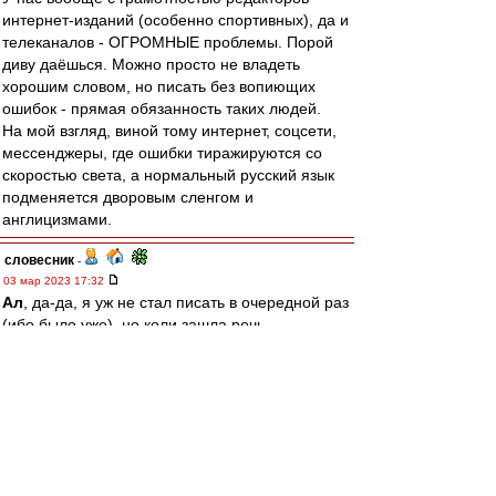
интернет-изданий (особенно спортивных), да и
телеканалов - ОГРОМНЫЕ проблемы. Порой
диву даёшься. Можно просто не владеть
хорошим словом, но писать без вопиющих
ошибок - прямая обязанность таких людей.
На мой взгляд, виной тому интернет, соцсети,
мессенджеры, где ошибки тиражируются со
скоростью света, а нормальный русский язык
подменяется дворовым сленгом и
англицизмами.
словесник
-
03 мар 2023 17:32
Ал
, да-да, я уж не стал писать в очередной раз
(ибо было уже), но коли зашла речь...
Если хотите быть последовательными, то при
записи этой фамилии русскими буквами надо
использовать один из двух вариантов: либо
"ГОнчаренкО" (русское написание этой
фамилии), либо "ГАнчаренкА".
Ал
-