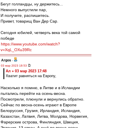
Бегут голландцы, ну держитесь...
Немного выпустили пар,
И получите, распишитесь.
Привет, товарищ Ван Дер Сар.
Сегодня юбилей, четверть века той самой
победе
https://www.youtube.com/watch?
v=XqL_OXu39Rc
Argos
-
03 мар 2023 18:53
Ал » 03 мар 2023 17:48
Хватит равняться на Европу,
Насколько я помню, в Литве и в Исландии
пытались перейти на осень-весна.
Посмотрели, плюнули и вернулись обратно.
Сейчас по весна-осень играют в Европе
Белоруссия, Грузия, Ирландия, Исландия,
Казахстан, Латвия, Литва, Молдова, Норвегия,
Фарерские острова, Финляндия, Швеция,
Эстония. 13 стран. А ещё по весна-осень