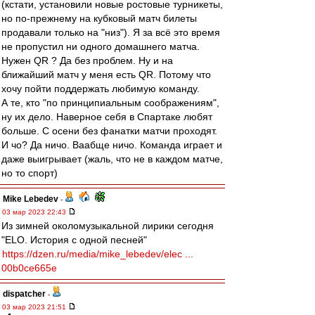
(кстати, установили новые ростовые турникеты,
но по-прежнему на кубковый матч билеты
продавали только на "низ"). Я за всё это время
не пропустил ни одного домашнего матча.
Нужен QR ? Да без проблем. Ну и на
ближайший матч у меня есть QR. Потому что
хочу пойти поддержать любимую команду.
А те, кто "по принципиальным соображениям",
ну их дело. Наверное себя в Спартаке любят
больше. С осени без фанатки матчи проходят.
И чо? Да ничо. Ваабще ничо. Команда играет и
даже выигрывает (жаль, что не в каждом матче,
но то спорт)
Mike Lebedev
-
03 мар 2023 22:43
Из зимней околомузыкальной лирики сегодня
"ELO. История с одной песней"
https://dzen.ru/media/mike_lebedev/elec ...
00b0ce665e
dispatcher
-
03 мар 2023 21:51