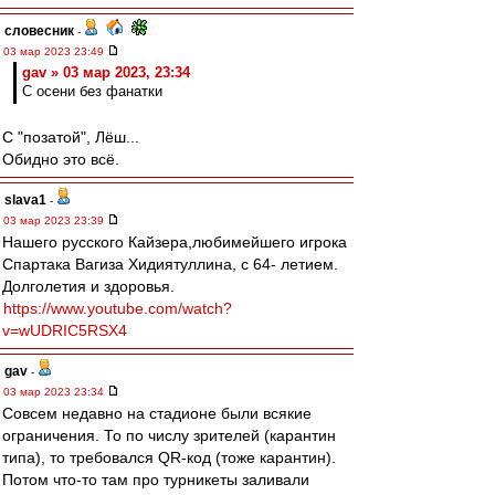
словесник
-
03 мар 2023 23:49
gav » 03 мар 2023, 23:34
С осени без фанатки
С "позатой", Лёш...
Обидно это всё.
slava1
-
03 мар 2023 23:39
Нашего русского Кайзера,любимейшего игрока
Спартака Вагиза Хидиятуллина, с 64- летием.
Долголетия и здоровья.
https://www.youtube.com/watch?
v=wUDRIC5RSX4
gav
-
03 мар 2023 23:34
Совсем недавно на стадионе были всякие
ограничения. То по числу зрителей (карантин
типа), то требовался QR-код (тоже карантин).
Потом что-то там про турникеты заливали