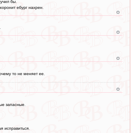
учил бы.
хоронит ебург нахрен.
.
очему то не меняет ее.
ые запасные.
ая исправиться.