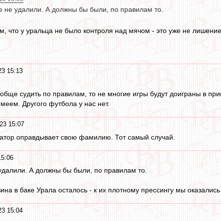
е не удалили. А должны бы были, по правилам то.
м, что у уральца не было контроля над мячом - это уже не лишени
23 15:13
ообще судить по правилам, то не многие игры будут доиграны в прин
меем. Другого футбола у нас нет.
23 15:07
татор оправдывает свою фамилию. Тот самый случай.
15:06
 удалили. А должны бы были, по правилам то.
ина в баке Урала осталось - к их плотному прессингу мы оказались
23 15:04