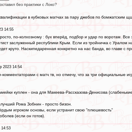
ставил без практики с Локо?
квалификации в кубковых матчах за пару джебов по бомжатским щ
23 14:55
осто, по-колхозному : бух вперёд, подбор и удар по воротам. Все 
тист заслуженный республики Крым. Если из тройничка с Уралом н
удет круто. Наскипедаренная конкретно на нас банда, во главе с п
р 2023 14:54
и-комментаторами с матч тв, но отмечу, что за три официальные и
амейки куплен - она для Макеева-Рассказова-Денисова (слабенькие
 лучший Рома Зобнин - просто бизон.
ёрдым игроком основы, если устранит свою "плюшевость"
болев (если он готов).
 14:53