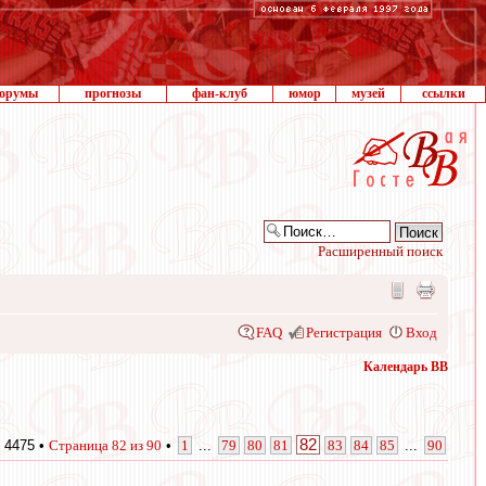
орумы
прогнозы
фан-клуб
юмор
музей
ссылки
Расширенный поиск
FAQ
Регистрация
Вход
Календарь ВВ
82
 4475 •
Страница
82
из
90
•
1
...
79
80
81
83
84
85
...
90