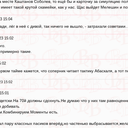
а месте Каштанов Соболев, то ещё бы и карточку за симуляцию пол
 имеет такой крутой скамейки, как у нас. Щас выйдет Мелешин и по
3 15:04
ди, лёг в неё с дивой, так ничего не вышло, - затрахали советами..
23 15:02
го.
 примерно такие.
5:02
рвом тайме кажется, что соперник читает тактику Абаскаля, а тот п
23 15:02
15:01
-детски.На 70й должны сдохнуть.Не думаю что у них там равноценн
 добивать.
ем.Комбинируем.Моменты есть.
ал пару классных пасиков вперёд,но частенько выбрасывается,жел