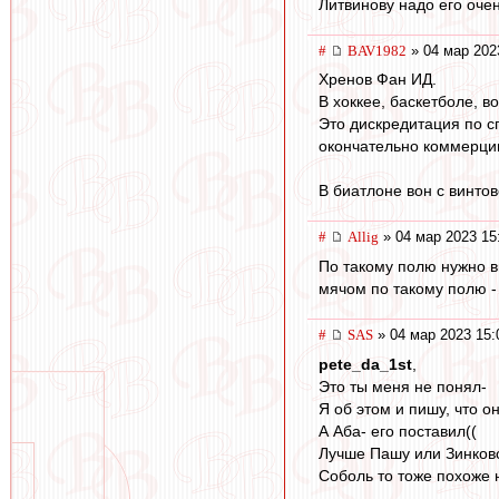
Литвинову надо его очен
#
BAV1982
» 04 мар 202
Хренов Фан ИД.
В хоккее, баскетболе, в
Это дискредитация по с
окончательно коммерцию
В биатлоне вон с винтов
#
Allig
» 04 мар 2023 15
По такому полю нужно в
мячом по такому полю -
#
SAS
» 04 мар 2023 15:
pete_da_1st
,
Это ты меня не понял-
Я об этом и пишу, что о
А Аба- его поставил((
Лучше Пашу или Зинковс
Соболь то тоже похоже 