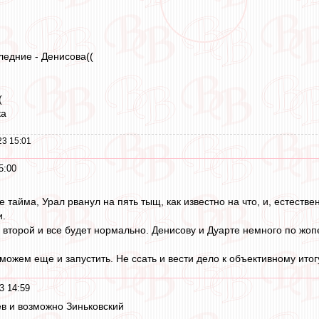
ледние - Денисова((
(
ка
23 15:01
5:00
 тайма, Урал рванул на пять тыщ, как известно на что, и, естестве
и.
ь второй и все будет нормально. Денисову и Дуарте немного по жо
можем еще и запустить. Не ссать и вести дело к объективному итог
3 14:59
в и возможно Зиньковский