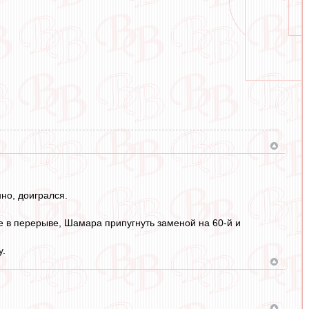
нно, доигрался.
пе в перерыве, Шамара припугнуть заменой на 60-й и
у.