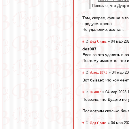
Повезло, что Дуарт
Там, скорее, фишка в то
предусмотрено.
Не удаление, желтая.
#
Дед Слава
» 04 мар 20
des007
,
Если за это удалять и в
Поэтому имеем то, что и
#
Алекс1975
» 04 мар 20
Вот бывает, что коммен
#
des007
» 04 мар 2023 
Повезло, что Дуарте не
Посмотрим сколько бенз
#
Дед Слава
» 04 мар 20