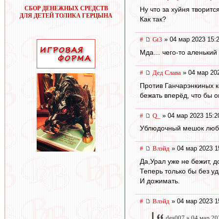
СБОР ДЕНЕЖНЫХ СРЕДСТВ
Ну что за хуйня творится
ДЛЯ ДЕТЕЙ ТОЛИКА ГЕРЦЫНА
Как так?
#
Gt3
» 04 мар 2023 15:
Мда… чего-то аленький 
#
Дед Слава
» 04 мар 20
Против Ганчарэнкиных к
бежать вперёд, что бы о
#
Q_
» 04 мар 2023 15:2
Ублюдочный мешок любо
#
Влэйд
» 04 мар 2023 1
Да,Урал уже не бежит, 
Теперь только бы без у
И дожимать.
#
Влэйд
» 04 мар 2023 1
des007 » 04 мар 20