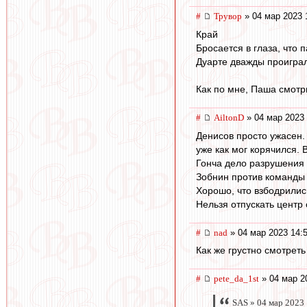
#
Трувор
» 04 мар 2023 
Край
Бросается в глаза, что 
Дуарте дважды проиграл
Как по мне, Паша смотр
#
AiltonD
» 04 мар 2023 
Денисов просто ужасен.
уже как мог корячился. 
Гонча дело разрушения 
Зобнин против команды 
Хорошо, что взбодрилис
Нельзя отпускать центр
#
nad
» 04 мар 2023 14:
Как же грустно смотреть
#
pete_da_1st
» 04 мар 2
SAS » 04 мар 2023