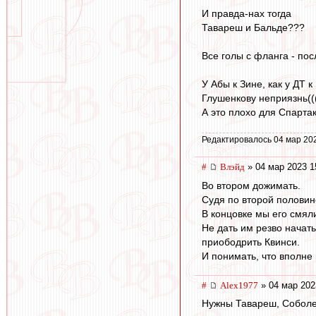
И правда-нах тогда
Тавареш и Бальде???
Все голы с фланга - пос
У Абы к Зине, как у ДТ к
Глушенкову неприязнь((
А это плохо для Спарта
Редактировалось 04 мар 20
#
Влэйд
» 04 мар 2023 1
Во втором дожимать.
Судя по второй половине
В концовке мы его смял
Не дать им резво начат
приободрить Квинси.
И понимать, что вполне 
#
Alex1977
» 04 мар 202
Нужны Тавареш, Соболе