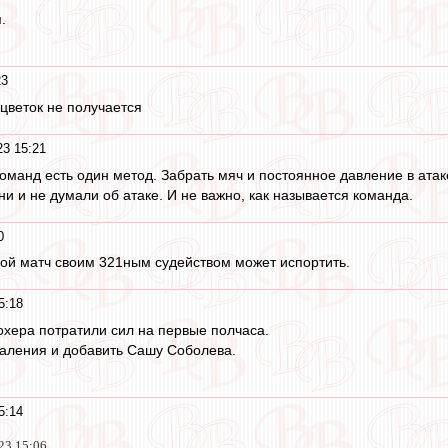
.
23
цветок не получается
23 15:21
оманд есть один метод. Забрать мяч и постоянное давление в атак
ни и не думали об атаке. И не важно, как называется команда.
0
й матч своим 321ным судейством может испортить.
5:18
дохера потратили сил на первые полчаса.
даления и добавить Сашу Соболева.
5:14
23 15:06