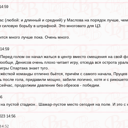
14:59
пас (любой: и длинный и средний) у Маслова на порядок лучше, чем
 силовую борьбу в штрафной. Это многовато для ЦЗ.
ится много лучше пока. Очень много.
14:59
 Перед голом он начал жаться в центр вместо смещения на свой фл
Вообще, Денисов очень плохо читает игру, отсюда вся острота ураль
игры Спартака знает туго.
жёсткой команды отлично бьётся, причём с самого начала, Пруцев
ь после гола, придавили мощно, забили логично, хотя и с рикошето
 сейчас, продолжим давление без обрезов - победим.
56
 на пустой стадион.. Шамар-пустое место сегодня на поле. И это с
023 14:56
 14:52