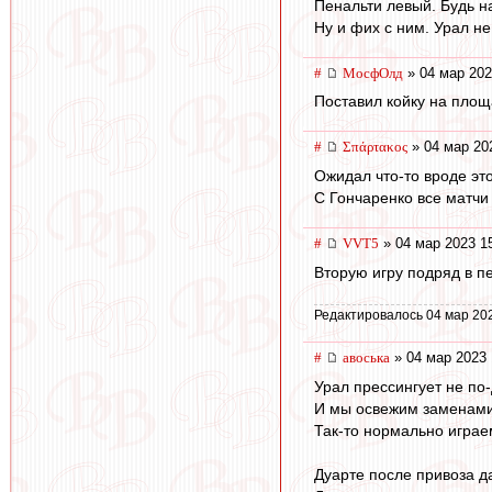
Пенальти левый. Будь н
Ну и фих с ним. Урал не
#
МосфОлд
» 04 мар 202
Поставил койку на площа
#
Σπάρτακος
» 04 мар 20
Ожидал что-то вроде это
С Гончаренко все матчи
#
VVT5
» 04 мар 2023 1
Вторую игру подряд в пе
Редактировалось 04 мар 20
#
авоська
» 04 мар 2023 
Урал прессингует не по
И мы освежим заменами
Так-то нормально игра
Дуарте после привоза д