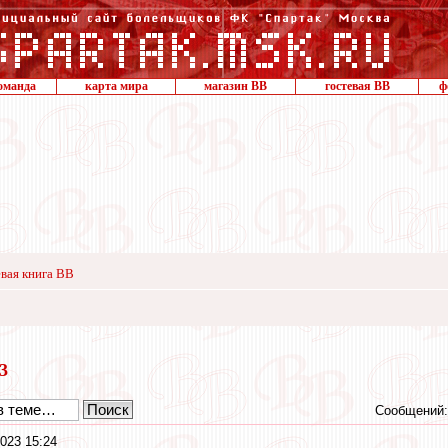
оманда
карта мира
магазин ВВ
гостевая ВВ
ф
вая книга ВВ
23
Сообщений:
023 15:24