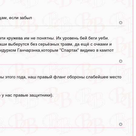
щам, если забыл
эти кружева им не понятны. Их уровень бей беги уеби.
аши выберутся без серьёзных травм, да ещё с очками и
ридурком Ганчарэнка,которым "Спартак" видимо в кампот
гры этого года, наш правый фланг обороны слабейшее место
 у нас правые защитники).