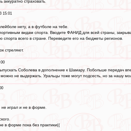
ь аккуратно страховать.
3 15:01
олейболе нету, а в футболе на тебе.
портивным видам спорта. Вводите ФАНИД для всей страны, закрывай
 спорта всего в стране. Переведите его на бюджеты регионов.
ок стреляют.
:00
ыпускать Соболева в дополнение к Шамару. Побольше передач впе
 можно не выдержать. Уральцы тоже могут подсесть, но за нашу мо
00
н не играл и не в форме.
кого.
не в форме пока без практики((