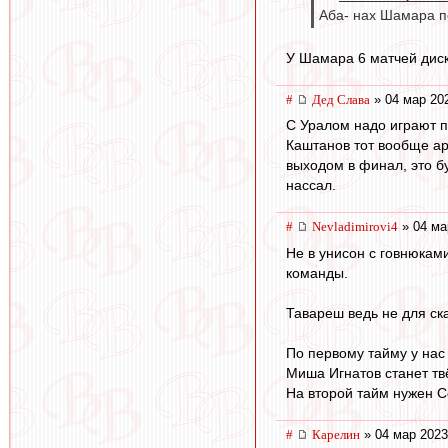
Аба- нах Шамара по
У Шамара 6 матчей дис
#
Дед Слава
» 04 мар 20
С Уралом надо играют пр
Каштанов тот вообще ар
выходом в финал, это б
нассал.
#
Nevladimirovi4
» 04 ма
Не в унисон с говнюкам
команды.
Тавареш ведь не для ск
По первому тайму у нас
Миша Игнатов станет тв
На второй тайм нужен Со
#
Карелин
» 04 мар 2023