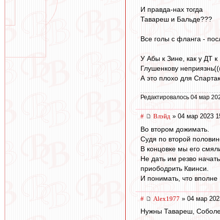
И правда-нах тогда
Тавареш и Бальде???
Все голы с фланга - пос
У Абы к Зине, как у ДТ к
Глушенкову неприязнь((
А это плохо для Спарта
Редактировалось 04 мар 20
#
Влэйд
» 04 мар 2023 1
Во втором дожимать.
Судя по второй половине
В концовке мы его смял
Не дать им резво начат
приободрить Квинси.
И понимать, что вполне 
#
Alex1977
» 04 мар 202
Нужны Тавареш, Соболе