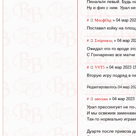
Пенальти левый. Будь н
Ну и фих с ним. Урал не
#
МосфОлд
» 04 мар 202
Поставил койку на площа
#
Σπάρτακος
» 04 мар 20
Ожидал что-то вроде это
С Гончаренко все матчи
#
VVT5
» 04 мар 2023 1
Вторую игру подряд в пе
Редактировалось 04 мар 20
#
авоська
» 04 мар 2023 
Урал прессингует не по
И мы освежим заменами
Так-то нормально игра
Дуарте после привоза д