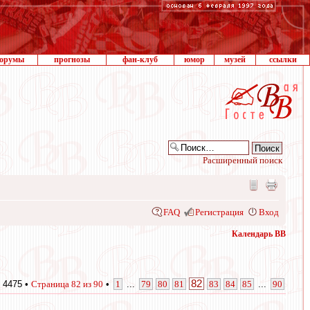
орумы
прогнозы
фан-клуб
юмор
музей
ссылки
Расширенный поиск
FAQ
Регистрация
Вход
Календарь ВВ
82
 4475 •
Страница
82
из
90
•
1
...
79
80
81
83
84
85
...
90