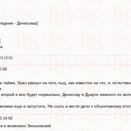
ледние - Денисова((
(
ка
23 15:01
5:00
 тайма, Урал рванул на пять тыщ, как известно на что, и, естестве
и.
ь второй и все будет нормально. Денисову и Дуарте немного по жо
можем еще и запустить. Не ссать и вести дело к объективному итог
3 14:59
в и возможно Зиньковский