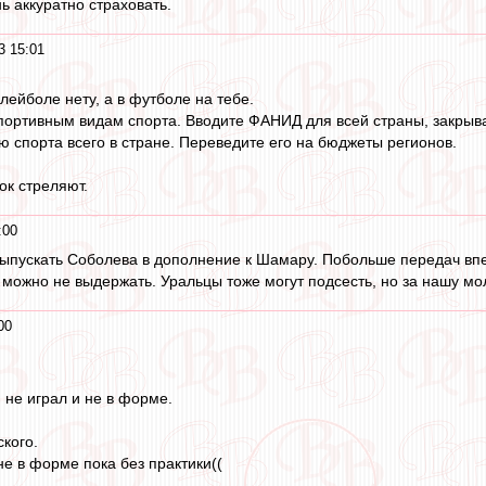
ь аккуратно страховать.
3 15:01
олейболе нету, а в футболе на тебе.
портивным видам спорта. Вводите ФАНИД для всей страны, закрывай
 спорта всего в стране. Переведите его на бюджеты регионов.
ок стреляют.
:00
ыпускать Соболева в дополнение к Шамару. Побольше передач впе
 можно не выдержать. Уральцы тоже могут подсесть, но за нашу мо
00
н не играл и не в форме.
кого.
не в форме пока без практики((