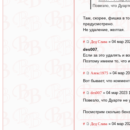
Повезло, что Дуарт
Там, скорее, фишка в то
предусмотрено.
Не удаление, желтая.
#
Дед Слава
» 04 мар 20
des007
,
Если за это удалять и в
Поэтому имеем то, что и
#
Алекс1975
» 04 мар 20
Вот бывает, что коммен
#
des007
» 04 мар 2023 
Повезло, что Дуарте не
Посмотрим сколько бенз
#
Дед Слава
» 04 мар 20