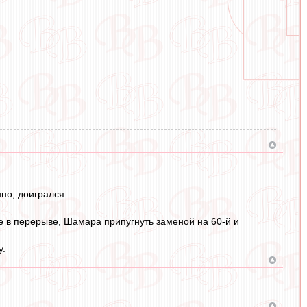
нно, доигрался.
пе в перерыве, Шамара припугнуть заменой на 60-й и
у.