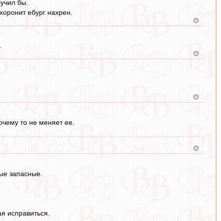
учил бы.
хоронит ебург нахрен.
.
очему то не меняет ее.
ые запасные.
ая исправиться.