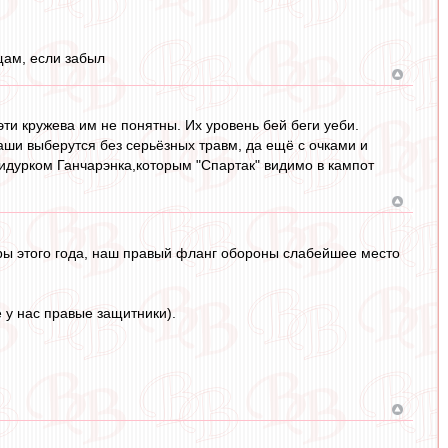
щам, если забыл
эти кружева им не понятны. Их уровень бей беги уеби.
аши выберутся без серьёзных травм, да ещё с очками и
ридурком Ганчарэнка,которым "Спартак" видимо в кампот
гры этого года, наш правый фланг обороны слабейшее место
 у нас правые защитники).