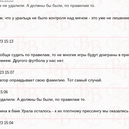
е не удалили. А должны бы были, по правилам то.
м, что у уральца не было контроля над мячом - это уже не лишени
23 15:13
ообще судить по правилам, то не многие игры будут доиграны в прин
меем. Другого футбола у нас нет.
23 15:07
татор оправдывает свою фамилию. Тот самый случай.
15:06
 удалили. А должны бы были, по правилам то.
ина в баке Урала осталось - к их плотному прессингу мы оказались
23 15:04