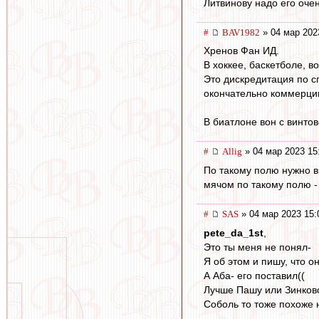
Литвинову надо его очен
#
BAV1982
» 04 мар 202
Хренов Фан ИД.
В хоккее, баскетболе, в
Это дискредитация по с
окончательно коммерцию
В биатлоне вон с винтов
#
Allig
» 04 мар 2023 15
По такому полю нужно в
мячом по такому полю -
#
SAS
» 04 мар 2023 15:
pete_da_1st
,
Это ты меня не понял-
Я об этом и пишу, что о
А Аба- его поставил((
Лучше Пашу или Зинковс
Соболь то тоже похоже 