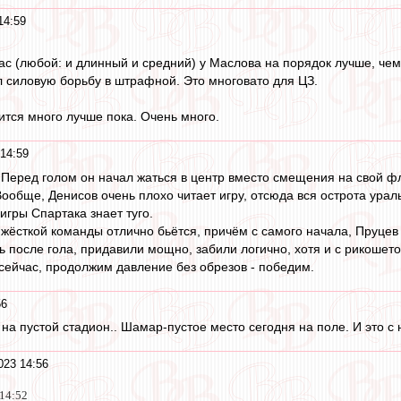
14:59
пас (любой: и длинный и средний) у Маслова на порядок лучше, чем
 силовую борьбу в штрафной. Это многовато для ЦЗ.
ится много лучше пока. Очень много.
14:59
 Перед голом он начал жаться в центр вместо смещения на свой фл
Вообще, Денисов очень плохо читает игру, отсюда вся острота ураль
игры Спартака знает туго.
жёсткой команды отлично бьётся, причём с самого начала, Пруцев
ь после гола, придавили мощно, забили логично, хотя и с рикошето
 сейчас, продолжим давление без обрезов - победим.
56
 на пустой стадион.. Шамар-пустое место сегодня на поле. И это с
023 14:56
 14:52