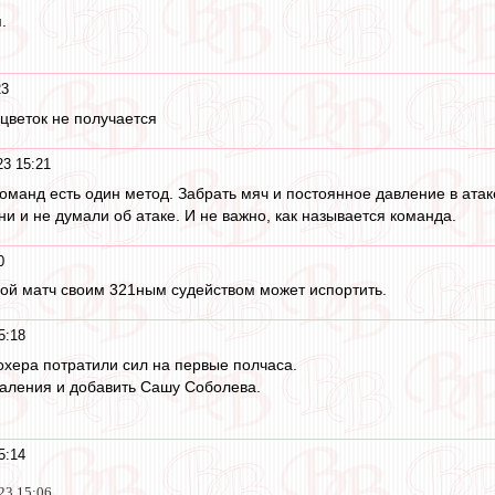
.
23
цветок не получается
23 15:21
оманд есть один метод. Забрать мяч и постоянное давление в атак
ни и не думали об атаке. И не важно, как называется команда.
0
й матч своим 321ным судейством может испортить.
5:18
дохера потратили сил на первые полчаса.
даления и добавить Сашу Соболева.
5:14
23 15:06