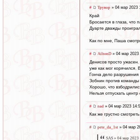
#
Трувор
» 04 мар 2023 
Край
Бросается в глаза, что 
Дуарте дважды проиграл
Как по мне, Паша смотр
#
AiltonD
» 04 мар 2023 
Денисов просто ужасен.
уже как мог корячился. 
Гонча дело разрушения 
Зобнин против команды 
Хорошо, что взбодрилис
Нельзя отпускать центр
#
nad
» 04 мар 2023 14:
Как же грустно смотреть
#
pete_da_1st
» 04 мар 2
SAS » 04 мар 2023