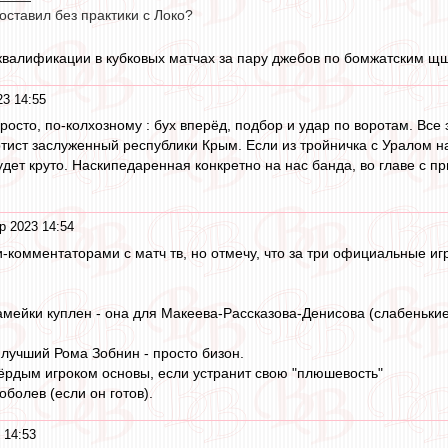
ставил без практики с Локо?
квалификации в кубковых матчах за пару джебов по бомжатским щ
23 14:55
осто, по-колхозному : бух вперёд, подбор и удар по воротам. Все 
тист заслуженный республики Крым. Если из тройничка с Уралом н
удет круто. Наскипедаренная конкретно на нас банда, во главе с п
р 2023 14:54
и-комментаторами с матч тв, но отмечу, что за три официальные и
амейки куплен - она для Макеева-Рассказова-Денисова (слабенькие
 лучший Рома Зобнин - просто бизон.
ёрдым игроком основы, если устранит свою "плюшевость"
болев (если он готов).
 14:53