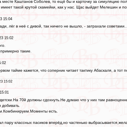
а месте Каштанов Соболев, то ещё бы и карточку за симуляцию пол
 имеет такой крутой скамейки, как у нас. Щас выйдет Мелешин и по
3 15:04
ди, лёг в неё с дивой, так ничего не вышло, - затрахали советами..
23 15:02
го.
 примерно такие.
5:02
рвом тайме кажется, что соперник читает тактику Абаскаля, а тот п
23 15:02
15:01
-детски.На 70й должны сдохнуть.Не думаю что у них там равноценн
 добивать.
ем.Комбинируем.Моменты есть.
ал пару классных пасиков вперёд,но частенько выбрасывается,жел