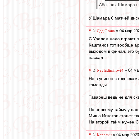
Аба- нах Шамара по
У Шамара 6 матчей дис
#
Дед Слава
» 04 мар 20
С Уралом надо играют пр
Каштанов тот вообще ар
выходом в финал, это б
нассал.
#
Nevladimirovi4
» 04 ма
Не в унисон с говнюкам
команды.
Тавареш ведь не для ск
По первому тайму у нас
Миша Игнатов станет тв
На второй тайм нужен Со
#
Карелин
» 04 мар 2023