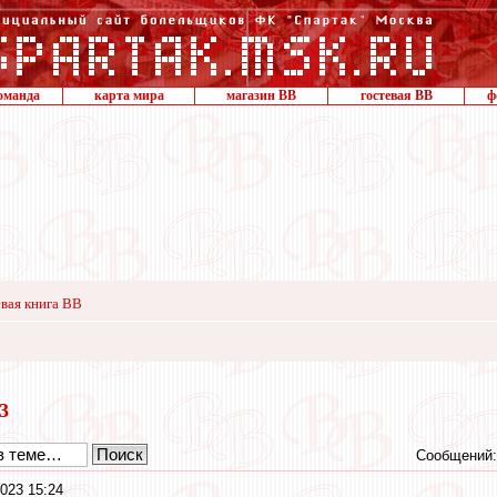
оманда
карта мира
магазин ВВ
гостевая ВВ
ф
вая книга ВВ
23
Сообщений:
023 15:24