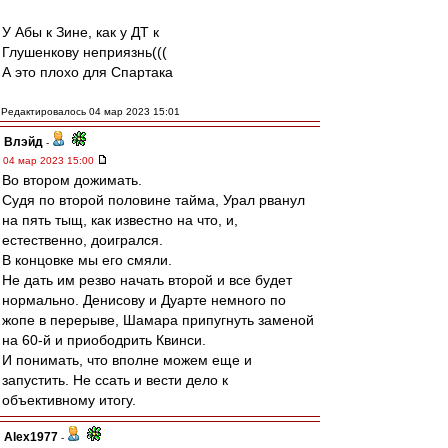
У Абы к Зине, как у ДТ к
Глушенкову неприязнь(((
А это плохо для Спартака
Редактировалось 04 мар 2023 15:01
Влэйд
-
04 мар 2023 15:00
Во втором дожимать.
Судя по второй половине тайма, Урал рванул
на пять тыщ, как известно на что, и,
естественно, доигрался.
В концовке мы его смяли.
Не дать им резво начать второй и все будет
нормально. Денисову и Дуарте немного по
жопе в перерыве, Шамара припугнуть заменой
на 60-й и приободрить Квинси.
И понимать, что вполне можем еще и
запустить. Не ссать и вести дело к
объективному итогу.
Alex1977
-