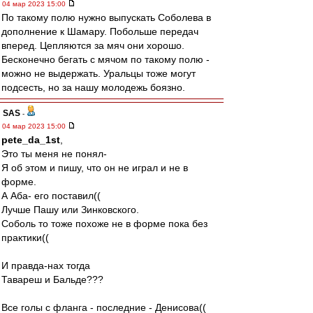
04 мар 2023 15:00
По такому полю нужно выпускать Соболева в
дополнение к Шамару. Побольше передач
вперед. Цепляются за мяч они хорошо.
Бесконечно бегать с мячом по такому полю -
можно не выдержать. Уральцы тоже могут
подсесть, но за нашу молодежь боязно.
SAS
-
04 мар 2023 15:00
pete_da_1st
,
Это ты меня не понял-
Я об этом и пишу, что он не играл и не в
форме.
А Аба- его поставил((
Лучше Пашу или Зинковского.
Соболь то тоже похоже не в форме пока без
практики((
И правда-нах тогда
Тавареш и Бальде???
Все голы с фланга - последние - Денисова((