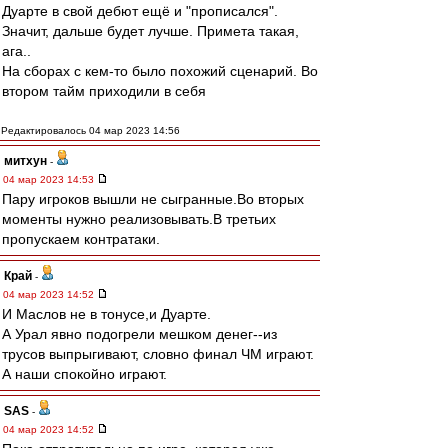
Дуарте в свой дебют ещё и "прописался".
Значит, дальше будет лучше. Примета такая,
ага..
На сборах с кем-то было похожий сценарий. Во
втором тайм приходили в себя
Редактировалось 04 мар 2023 14:56
митхун
-
04 мар 2023 14:53
Пару игроков вышли не сыгранные.Во вторых
моменты нужно реализовывать.В третьих
пропускаем контратаки.
Край
-
04 мар 2023 14:52
И Маслов не в тонусе,и Дуарте.
А Урал явно подогрели мешком денег--из
трусов выпрыгивают, словно финал ЧМ играют.
А наши спокойно играют.
SAS
-
04 мар 2023 14:52