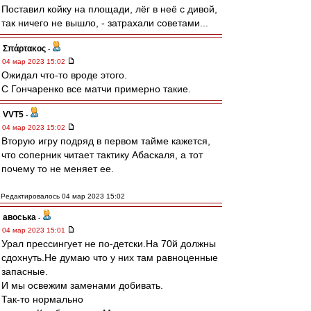
Поставил койку на площади, лёг в неё с дивой,
так ничего не вышло, - затрахали советами...
Σπάρτακος
-
04 мар 2023 15:02
Ожидал что-то вроде этого.
С Гончаренко все матчи примерно такие.
VVT5
-
04 мар 2023 15:02
Вторую игру подряд в первом тайме кажется,
что соперник читает тактику Абаскаля, а тот
почему то не меняет ее.
Редактировалось 04 мар 2023 15:02
авоська
-
04 мар 2023 15:01
Урал прессингует не по-детски.На 70й должны
сдохнуть.Не думаю что у них там равноценные
запасные.
И мы освежим заменами добивать.
Так-то нормально