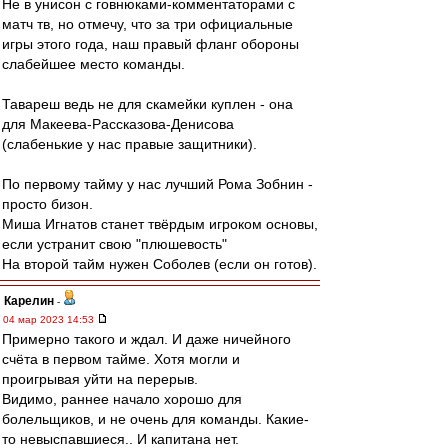
Не в унисон с говнюками-комментаторами с
матч тв, но отмечу, что за три официальные
игры этого года, наш правый фланг обороны
слабейшее место команды.
Тавареш ведь не для скамейки куплен - она
для Макеева-Рассказова-Денисова
(слабенькие у нас правые защитники).
По первому тайму у нас лучший Рома Зобнин -
просто бизон.
Миша Игнатов станет твёрдым игроком основы,
если устранит свою "плюшевость"
На второй тайм нужен Соболев (если он готов).
Карелин
-
04 мар 2023 14:53
Примерно такого и ждал. И даже ничейного
счёта в первом тайме. Хотя могли и
проигрывая уйти на перерыв.
Видимо, раннее начало хорошо для
болельщиков, и не очень для команды. Какие-
то невыспавшиеся.. И капитана нет.