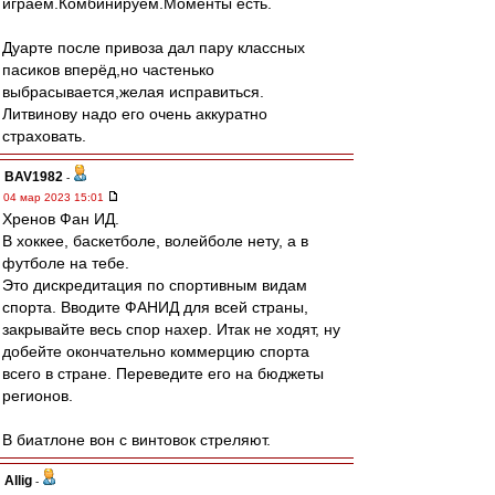
играем.Комбинируем.Моменты есть.
Дуарте после привоза дал пару классных
пасиков вперёд,но частенько
выбрасывается,желая исправиться.
Литвинову надо его очень аккуратно
страховать.
BAV1982
-
04 мар 2023 15:01
Хренов Фан ИД.
В хоккее, баскетболе, волейболе нету, а в
футболе на тебе.
Это дискредитация по спортивным видам
спорта. Вводите ФАНИД для всей страны,
закрывайте весь спор нахер. Итак не ходят, ну
добейте окончательно коммерцию спорта
всего в стране. Переведите его на бюджеты
регионов.
В биатлоне вон с винтовок стреляют.
Allig
-