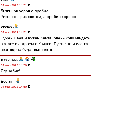
wod
-
04 мар 2023 14:51
Литвинов хорошо пробил
Рикошет - рикошетом, а пробил хорошо
chelas
-
04 мар 2023 14:51
Нужен Саня и нужен Кейта. очень хочу увидеть
в атаке их втроем с Квинси. Пусть это и слегка
авантюрно будет выглядеть.
Юрьевич
-
04 мар 2023 14:50
Ягр забил!!!
irod sm
-
04 мар 2023 14:50
В защите слева - очень стрёмно (((
Урал - очень организованный и играющий
коллектив.
Впереди - всё у нас нормально. Взламываем
автобус на раз.
Промес- Игнатов - основная двойка
обострений.