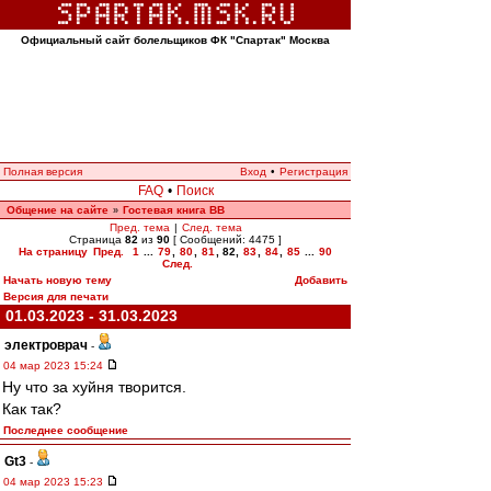
Официальный сайт болельщиков ФК "Спартак" Москва
Полная версия
Вход
•
Регистрация
FAQ
•
Поиск
Общение на сайте
Гостевая книга ВВ
»
Пред. тема
|
След. тема
Страница
82
из
90
[ Сообщений: 4475 ]
На страницу
Пред.
1
...
79
,
80
,
81
,
82
,
83
,
84
,
85
...
90
След.
Начать новую тему
Добавить
Версия для печати
01.03.2023 - 31.03.2023
электроврач
-
04 мар 2023 15:24
Ну что за хуйня творится.
Как так?
Последнее сообщение
Gt3
-
04 мар 2023 15:23