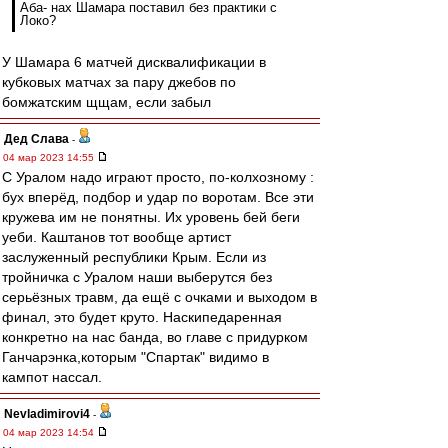
Аба- нах Шамара поставил без практики с
Локо?
У Шамара 6 матчей дисквалификации в
кубковых матчах за пару джебов по
бомжатским щщам, если забыл
Дед Слава
-
04 мар 2023 14:55
С Уралом надо играют просто, по-колхозному :
бух вперёд, подбор и удар по воротам. Все эти
кружева им не понятны. Их уровень бей беги
уеби. Каштанов тот вообще артист
заслуженный республики Крым. Если из
тройничка с Уралом наши выберутся без
серьёзных травм, да ещё с очками и выходом в
финал, это будет круто. Наскипедаренная
конкретно на нас банда, во главе с придурком
Ганчарэнка,которым "Спартак" видимо в
кампот нассал.
Nevladimirovi4
-
04 мар 2023 14:54