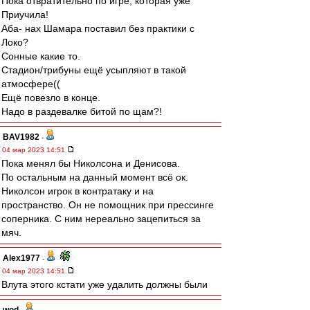
Пока отвратительно по игре, которая уже
Приучила!
Аба- нах Шамара поставил без практики с
Локо?
Сонные какие то.
Стадион/трибуны ещё усыпляют в такой
атмосфере((
Ещё повезло в конце.
Надо в раздевалке битой по щам?!
BAV1982
-
04 мар 2023 14:51
Пока менял бы Николсона и Денисова.
По остальным на данный момент всё ок.
Николсон игрок в контратаку и на
пространство. Он не помощник при прессинге
соперника. С ним нереально зацепиться за
мяч.
Alex1977
-
04 мар 2023 14:51
Влута этого кстати уже удалить должны были