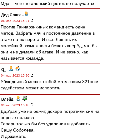
Мда… чего-то аленький цветок не получается
Дед Слава
-
04 мар 2023 15:21
Против Ганчарэнкиных команд есть один
метод. Забрать мяч и постоянное давление в
атаке на их ворота. И все. Лишить их
малейшей возможности бежать вперёд, что бы
они и не думали об атаке. И не важно, как
называется команда.
Q_
-
04 мар 2023 15:20
Ублюдочный мешок любой матч своим 321ным
судейством может испортить.
Влэйд
-
04 мар 2023 15:18
Да,Урал уже не бежит, дохера потратили сил на
первые полчаса.
Теперь только бы без удаления и добавить
Сашу Соболева.
И дожимать.