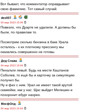
Вот бывает, что комментатор оправдывает
свою фамилию. Тот самый случай.
des007
-
04 мар 2023 15:06
Повезло, что Дуарте не удалили. А должны бы
были, по правилам то.
Посмотрим сколько бензина в баке Урала
осталось - к их плотному прессингу мы
оказались совершенно не готовы.
Дед Слава
-
04 мар 2023 15:04
Пенальти левый. Будь на месте Каштанов
Соболев, то ещё бы и карточку за симуляцию
получил бы.
Ну и фих с ним. Урал не имеет такой крутой
скамейки, как у нас. Щас выйдет Мелешин и
похоронит ебург нахрен.
МосфОлд
-
04 мар 2023 15:04