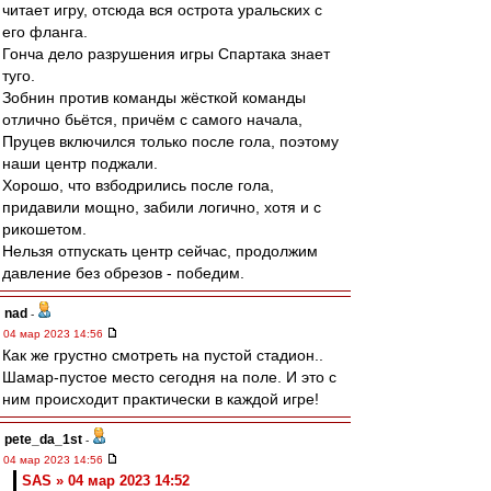
читает игру, отсюда вся острота уральских с
его фланга.
Гонча дело разрушения игры Спартака знает
туго.
Зобнин против команды жёсткой команды
отлично бьётся, причём с самого начала,
Пруцев включился только после гола, поэтому
наши центр поджали.
Хорошо, что взбодрились после гола,
придавили мощно, забили логично, хотя и с
рикошетом.
Нельзя отпускать центр сейчас, продолжим
давление без обрезов - победим.
nad
-
04 мар 2023 14:56
Как же грустно смотреть на пустой стадион..
Шамар-пустое место сегодня на поле. И это с
ним происходит практически в каждой игре!
pete_da_1st
-
04 мар 2023 14:56
SAS » 04 мар 2023 14:52