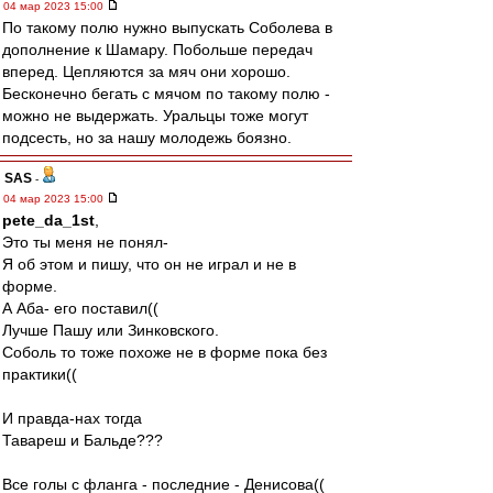
04 мар 2023 15:00
По такому полю нужно выпускать Соболева в
дополнение к Шамару. Побольше передач
вперед. Цепляются за мяч они хорошо.
Бесконечно бегать с мячом по такому полю -
можно не выдержать. Уральцы тоже могут
подсесть, но за нашу молодежь боязно.
SAS
-
04 мар 2023 15:00
pete_da_1st
,
Это ты меня не понял-
Я об этом и пишу, что он не играл и не в
форме.
А Аба- его поставил((
Лучше Пашу или Зинковского.
Соболь то тоже похоже не в форме пока без
практики((
И правда-нах тогда
Тавареш и Бальде???
Все голы с фланга - последние - Денисова((