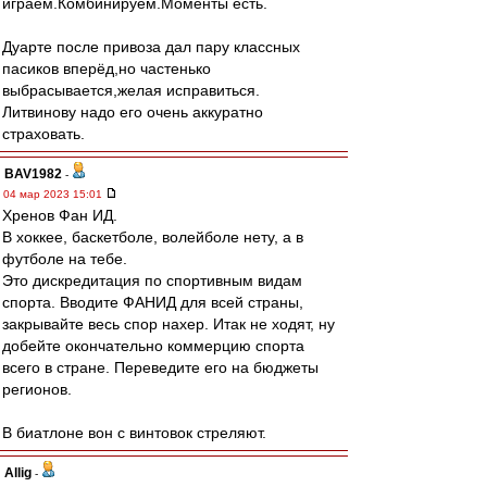
играем.Комбинируем.Моменты есть.
Дуарте после привоза дал пару классных
пасиков вперёд,но частенько
выбрасывается,желая исправиться.
Литвинову надо его очень аккуратно
страховать.
BAV1982
-
04 мар 2023 15:01
Хренов Фан ИД.
В хоккее, баскетболе, волейболе нету, а в
футболе на тебе.
Это дискредитация по спортивным видам
спорта. Вводите ФАНИД для всей страны,
закрывайте весь спор нахер. Итак не ходят, ну
добейте окончательно коммерцию спорта
всего в стране. Переведите его на бюджеты
регионов.
В биатлоне вон с винтовок стреляют.
Allig
-