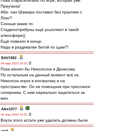
Пока отвратительно по игре, которая уже
Приучила!
Аба- нах Шамара поставил без практики с
Локо?
Сонные какие то.
Стадион/трибуны ещё усыпляют в такой
атмосфере((
Ещё повезло в конце.
Надо в раздевалке битой по щам?!
BAV1982
-
04 мар 2023 14:51
Пока менял бы Николсона и Денисова.
По остальным на данный момент всё ок.
Николсон игрок в контратаку и на
пространство. Он не помощник при прессинге
соперника. С ним нереально зацепиться за
мяч.
Alex1977
-
04 мар 2023 14:51
Влута этого кстати уже удалить должны были