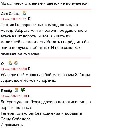
Мда… чего-то аленький цветок не получается
Дед Слава
-
04 мар 2023 15:21
Против Ганчарэнкиных команд есть один
метод. Забрать мяч и постоянное давление в
атаке на их ворота. И все. Лишить их
малейшей возможности бежать вперёд, что бы
они и не думали об атаке. И не важно, как
называется команда.
Q_
-
04 мар 2023 15:20
Ублюдочный мешок любой матч своим 321ным
судейством может испортить.
Влэйд
-
04 мар 2023 15:18
Да,Урал уже не бежит, дохера потратили сил на
первые полчаса.
Теперь только бы без удаления и добавить
Сашу Соболева.
И дожимать.