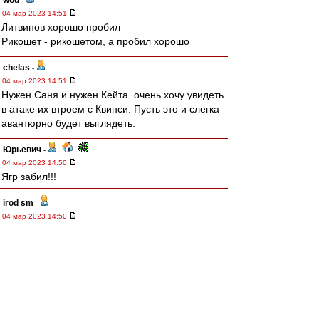
wod
-
04 мар 2023 14:51
Литвинов хорошо пробил
Рикошет - рикошетом, а пробил хорошо
chelas
-
04 мар 2023 14:51
Нужен Саня и нужен Кейта. очень хочу увидеть
в атаке их втроем с Квинси. Пусть это и слегка
авантюрно будет выглядеть.
Юрьевич
-
04 мар 2023 14:50
Ягр забил!!!
irod sm
-
04 мар 2023 14:50
В защите слева - очень стрёмно (((
Урал - очень организованный и играющий
коллектив.
Впереди - всё у нас нормально. Взламываем
автобус на раз.
Промес- Игнатов - основная двойка
обострений.