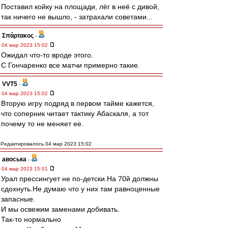
Поставил койку на площади, лёг в неё с дивой,
так ничего не вышло, - затрахали советами...
Σπάρτακος
-
04 мар 2023 15:02
Ожидал что-то вроде этого.
С Гончаренко все матчи примерно такие.
VVT5
-
04 мар 2023 15:02
Вторую игру подряд в первом тайме кажется,
что соперник читает тактику Абаскаля, а тот
почему то не меняет ее.
Редактировалось 04 мар 2023 15:02
авоська
-
04 мар 2023 15:01
Урал прессингует не по-детски.На 70й должны
сдохнуть.Не думаю что у них там равноценные
запасные.
И мы освежим заменами добивать.
Так-то нормально