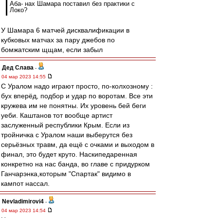
Аба- нах Шамара поставил без практики с
Локо?
У Шамара 6 матчей дисквалификации в
кубковых матчах за пару джебов по
бомжатским щщам, если забыл
Дед Слава
-
04 мар 2023 14:55
С Уралом надо играют просто, по-колхозному :
бух вперёд, подбор и удар по воротам. Все эти
кружева им не понятны. Их уровень бей беги
уеби. Каштанов тот вообще артист
заслуженный республики Крым. Если из
тройничка с Уралом наши выберутся без
серьёзных травм, да ещё с очками и выходом в
финал, это будет круто. Наскипедаренная
конкретно на нас банда, во главе с придурком
Ганчарэнка,которым "Спартак" видимо в
кампот нассал.
Nevladimirovi4
-
04 мар 2023 14:54