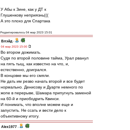
У Абы к Зине, как у ДТ к
Глушенкову неприязнь(((
А это плохо для Спартака
Редактировалось 04 мар 2023 15:01
Влэйд
-
04 мар 2023 15:00
Во втором дожимать.
Судя по второй половине тайма, Урал рванул
на пять тыщ, как известно на что, и,
естественно, доигрался.
В концовке мы его смяли.
Не дать им резво начать второй и все будет
нормально. Денисову и Дуарте немного по
жопе в перерыве, Шамара припугнуть заменой
на 60-й и приободрить Квинси.
И понимать, что вполне можем еще и
запустить. Не ссать и вести дело к
объективному итогу.
Alex1977
-