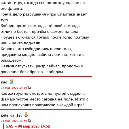
читает игру, отсюда вся острота уральских с
его фланга.
Гонча дело разрушения игры Спартака знает
туго.
Зобнин против команды жёсткой команды
отлично бьётся, причём с самого начала,
Пруцев включился только после гола, поэтому
наши центр поджали.
Хорошо, что взбодрились после гола,
придавили мощно, забили логично, хотя и с
рикошетом.
Нельзя отпускать центр сейчас, продолжим
давление без обрезов - победим.
nad
-
04 мар 2023 14:56
Как же грустно смотреть на пустой стадион..
Шамар-пустое место сегодня на поле. И это с
ним происходит практически в каждой игре!
pete_da_1st
-
04 мар 2023 14:56
SAS » 04 мар 2023 14:52