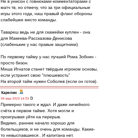
Не в унисон с говнюками-комментаторами с
матч тв, но отмечу, что за три официальные
игры этого года, наш правый фланг обороны
слабейшее место команды.
Тавареш ведь не для скамейки куплен - она
для Макеева-Рассказова-Денисова
(слабенькие у нас правые защитники).
По первому тайму у нас лучший Рома Зобнин -
просто бизон.
Миша Игнатов станет твёрдым игроком основы,
если устранит свою "плюшевость"
На второй тайм нужен Соболев (если он готов).
Карелин
-
04 мар 2023 14:53
Примерно такого и ждал. И даже ничейного
счёта в первом тайме. Хотя могли и
проигрывая уйти на перерыв.
Видимо, раннее начало хорошо для
болельщиков, и не очень для команды. Какие-
то невыспавшиеся.. И капитана нет.