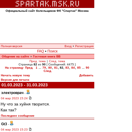
Официальный сайт болельщиков ФК "Спартак" Москва
Полная версия
Вход
•
Регистрация
FAQ
•
Поиск
Общение на сайте
Гостевая книга ВВ
»
Пред. тема
|
След. тема
Страница
82
из
90
[ Сообщений: 4475 ]
На страницу
Пред.
1
...
79
,
80
,
81
,
82
,
83
,
84
,
85
...
90
След.
Начать новую тему
Добавить
Версия для печати
01.03.2023 - 31.03.2023
электроврач
-
04 мар 2023 15:24
Ну что за хуйня творится.
Как так?
Последнее сообщение
Gt3
-
04 мар 2023 15:23