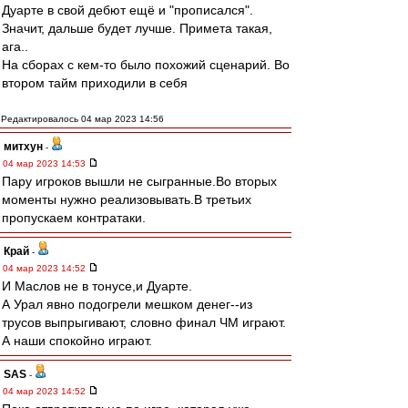
Дуарте в свой дебют ещё и "прописался".
Значит, дальше будет лучше. Примета такая,
ага..
На сборах с кем-то было похожий сценарий. Во
втором тайм приходили в себя
Редактировалось 04 мар 2023 14:56
митхун
-
04 мар 2023 14:53
Пару игроков вышли не сыгранные.Во вторых
моменты нужно реализовывать.В третьих
пропускаем контратаки.
Край
-
04 мар 2023 14:52
И Маслов не в тонусе,и Дуарте.
А Урал явно подогрели мешком денег--из
трусов выпрыгивают, словно финал ЧМ играют.
А наши спокойно играют.
SAS
-
04 мар 2023 14:52