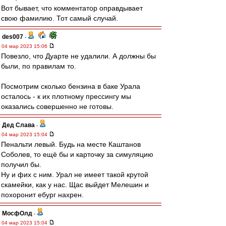
Вот бывает, что комментатор оправдывает
свою фамилию. Тот самый случай.
des007
-
04 мар 2023 15:06
Повезло, что Дуарте не удалили. А должны бы
были, по правилам то.
Посмотрим сколько бензина в баке Урала
осталось - к их плотному прессингу мы
оказались совершенно не готовы.
Дед Слава
-
04 мар 2023 15:04
Пенальти левый. Будь на месте Каштанов
Соболев, то ещё бы и карточку за симуляцию
получил бы.
Ну и фих с ним. Урал не имеет такой крутой
скамейки, как у нас. Щас выйдет Мелешин и
похоронит ебург нахрен.
МосфОлд
-
04 мар 2023 15:04