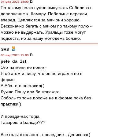
04 мар 2023 15:00
По такому полю нужно выпускать Соболева в
дополнение к Шамару. Побольше передач
вперед. Цепляются за мяч они хорошо.
Бесконечно бегать с мячом по такому полю -
можно не выдержать. Уральцы тоже могут
подсесть, но за нашу молодежь боязно.
SAS
-
04 мар 2023 15:00
pete_da_1st
,
Это ты меня не понял-
Я об этом и пишу, что он не играл и не в
форме.
А Аба- его поставил((
Лучше Пашу или Зинковского.
Соболь то тоже похоже не в форме пока без
практики((
И правда-нах тогда
Тавареш и Бальде???
Все голы с фланга - последние - Денисова((