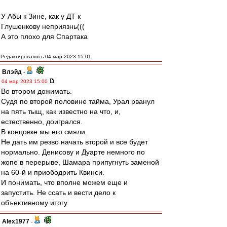
У Абы к Зине, как у ДТ к
Глушенкову неприязнь(((
А это плохо для Спартака
Редактировалось 04 мар 2023 15:01
Влэйд
-
04 мар 2023 15:00
Во втором дожимать.
Судя по второй половине тайма, Урал рванул
на пять тыщ, как известно на что, и,
естественно, доигрался.
В концовке мы его смяли.
Не дать им резво начать второй и все будет
нормально. Денисову и Дуарте немного по
жопе в перерыве, Шамара припугнуть заменой
на 60-й и приободрить Квинси.
И понимать, что вполне можем еще и
запустить. Не ссать и вести дело к
объективному итогу.
Alex1977
-