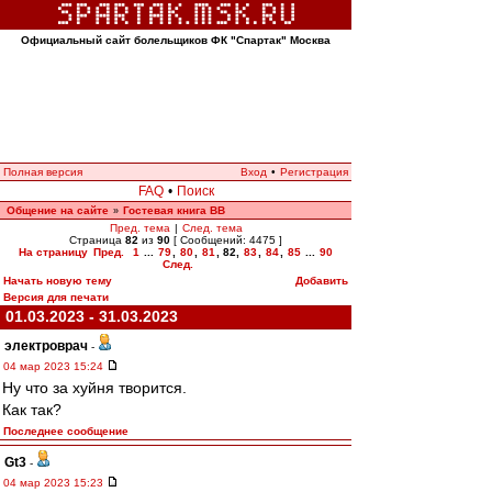
Официальный сайт болельщиков ФК "Спартак" Москва
Полная версия
Вход
•
Регистрация
FAQ
•
Поиск
Общение на сайте
Гостевая книга ВВ
»
Пред. тема
|
След. тема
Страница
82
из
90
[ Сообщений: 4475 ]
На страницу
Пред.
1
...
79
,
80
,
81
,
82
,
83
,
84
,
85
...
90
След.
Начать новую тему
Добавить
Версия для печати
01.03.2023 - 31.03.2023
электроврач
-
04 мар 2023 15:24
Ну что за хуйня творится.
Как так?
Последнее сообщение
Gt3
-
04 мар 2023 15:23