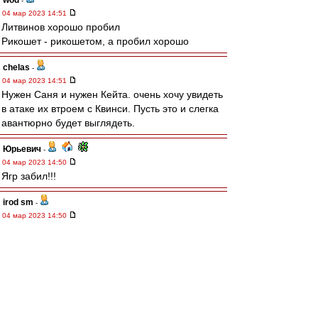
wod
-
04 мар 2023 14:51
Литвинов хорошо пробил
Рикошет - рикошетом, а пробил хорошо
chelas
-
04 мар 2023 14:51
Нужен Саня и нужен Кейта. очень хочу увидеть
в атаке их втроем с Квинси. Пусть это и слегка
авантюрно будет выглядеть.
Юрьевич
-
04 мар 2023 14:50
Ягр забил!!!
irod sm
-
04 мар 2023 14:50
В защите слева - очень стрёмно (((
Урал - очень организованный и играющий
коллектив.
Впереди - всё у нас нормально. Взламываем
автобус на раз.
Промес- Игнатов - основная двойка
обострений.