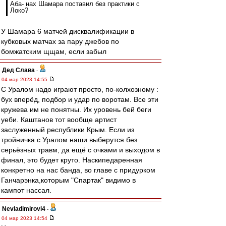
Аба- нах Шамара поставил без практики с
Локо?
У Шамара 6 матчей дисквалификации в
кубковых матчах за пару джебов по
бомжатским щщам, если забыл
Дед Слава
-
04 мар 2023 14:55
С Уралом надо играют просто, по-колхозному :
бух вперёд, подбор и удар по воротам. Все эти
кружева им не понятны. Их уровень бей беги
уеби. Каштанов тот вообще артист
заслуженный республики Крым. Если из
тройничка с Уралом наши выберутся без
серьёзных травм, да ещё с очками и выходом в
финал, это будет круто. Наскипедаренная
конкретно на нас банда, во главе с придурком
Ганчарэнка,которым "Спартак" видимо в
кампот нассал.
Nevladimirovi4
-
04 мар 2023 14:54