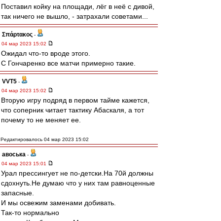
Поставил койку на площади, лёг в неё с дивой,
так ничего не вышло, - затрахали советами...
Σπάρτακος
-
04 мар 2023 15:02
Ожидал что-то вроде этого.
С Гончаренко все матчи примерно такие.
VVT5
-
04 мар 2023 15:02
Вторую игру подряд в первом тайме кажется,
что соперник читает тактику Абаскаля, а тот
почему то не меняет ее.
Редактировалось 04 мар 2023 15:02
авоська
-
04 мар 2023 15:01
Урал прессингует не по-детски.На 70й должны
сдохнуть.Не думаю что у них там равноценные
запасные.
И мы освежим заменами добивать.
Так-то нормально