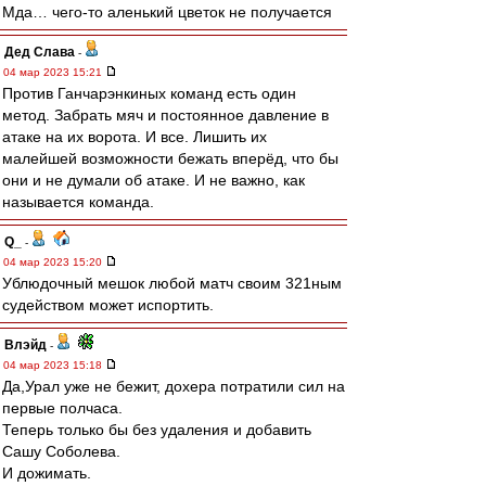
Мда… чего-то аленький цветок не получается
Дед Слава
-
04 мар 2023 15:21
Против Ганчарэнкиных команд есть один
метод. Забрать мяч и постоянное давление в
атаке на их ворота. И все. Лишить их
малейшей возможности бежать вперёд, что бы
они и не думали об атаке. И не важно, как
называется команда.
Q_
-
04 мар 2023 15:20
Ублюдочный мешок любой матч своим 321ным
судейством может испортить.
Влэйд
-
04 мар 2023 15:18
Да,Урал уже не бежит, дохера потратили сил на
первые полчаса.
Теперь только бы без удаления и добавить
Сашу Соболева.
И дожимать.