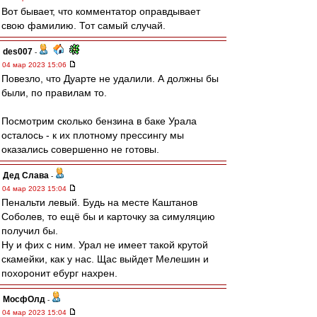
Вот бывает, что комментатор оправдывает
свою фамилию. Тот самый случай.
des007
-
04 мар 2023 15:06
Повезло, что Дуарте не удалили. А должны бы
были, по правилам то.
Посмотрим сколько бензина в баке Урала
осталось - к их плотному прессингу мы
оказались совершенно не готовы.
Дед Слава
-
04 мар 2023 15:04
Пенальти левый. Будь на месте Каштанов
Соболев, то ещё бы и карточку за симуляцию
получил бы.
Ну и фих с ним. Урал не имеет такой крутой
скамейки, как у нас. Щас выйдет Мелешин и
похоронит ебург нахрен.
МосфОлд
-
04 мар 2023 15:04