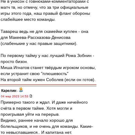
Не в унисон с говнюками-комментаторами с
матч тв, но отмечу, что за три официальные
игры этого года, наш правый фланг обороны
слабейшее место команды.
Тавареш ведь не для скамейки куплен - она
для Макеева-Рассказова-Денисова
(слабенькие у нас правые защитники).
По первому тайму у нас лучший Рома Зобнин -
просто бизон.
Миша Игнатов станет твёрдым игроком основы,
если устранит свою "плюшевость"
На второй тайм нужен Соболев (если он готов).
Карелин
-
04 мар 2023 14:53
Примерно такого и ждал. И даже ничейного
счёта в первом тайме. Хотя могли и
проигрывая уйти на перерыв.
Видимо, раннее начало хорошо для
болельщиков, и не очень для команды. Какие-
то невыспавшиеся.. И капитана нет.