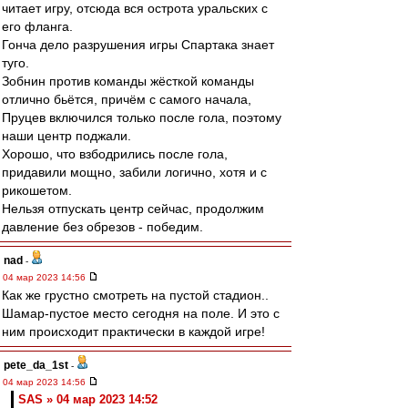
читает игру, отсюда вся острота уральских с
его фланга.
Гонча дело разрушения игры Спартака знает
туго.
Зобнин против команды жёсткой команды
отлично бьётся, причём с самого начала,
Пруцев включился только после гола, поэтому
наши центр поджали.
Хорошо, что взбодрились после гола,
придавили мощно, забили логично, хотя и с
рикошетом.
Нельзя отпускать центр сейчас, продолжим
давление без обрезов - победим.
nad
-
04 мар 2023 14:56
Как же грустно смотреть на пустой стадион..
Шамар-пустое место сегодня на поле. И это с
ним происходит практически в каждой игре!
pete_da_1st
-
04 мар 2023 14:56
SAS » 04 мар 2023 14:52