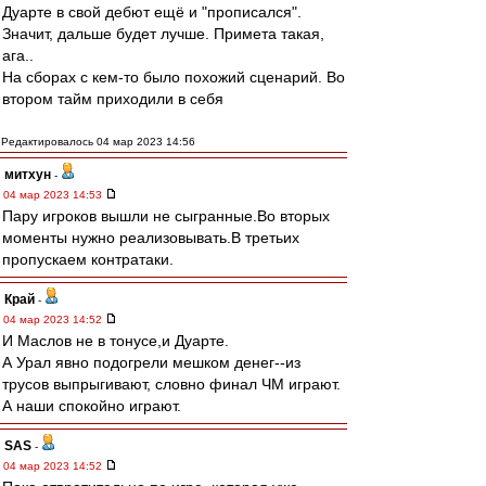
Дуарте в свой дебют ещё и "прописался".
Значит, дальше будет лучше. Примета такая,
ага..
На сборах с кем-то было похожий сценарий. Во
втором тайм приходили в себя
Редактировалось 04 мар 2023 14:56
митхун
-
04 мар 2023 14:53
Пару игроков вышли не сыгранные.Во вторых
моменты нужно реализовывать.В третьих
пропускаем контратаки.
Край
-
04 мар 2023 14:52
И Маслов не в тонусе,и Дуарте.
А Урал явно подогрели мешком денег--из
трусов выпрыгивают, словно финал ЧМ играют.
А наши спокойно играют.
SAS
-
04 мар 2023 14:52