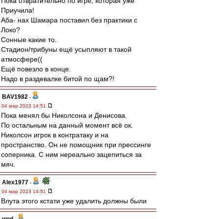
Пока отвратительно по игре, которая уже
Приучила!
Аба- нах Шамара поставил без практики с
Локо?
Сонные какие то.
Стадион/трибуны ещё усыпляют в такой
атмосфере((
Ещё повезло в конце.
Надо в раздевалке битой по щам?!
BAV1982
-
04 мар 2023 14:51
Пока менял бы Николсона и Денисова.
По остальным на данный момент всё ок.
Николсон игрок в контратаку и на
пространство. Он не помощник при прессинге
соперника. С ним нереально зацепиться за
мяч.
Alex1977
-
04 мар 2023 14:51
Влута этого кстати уже удалить должны были