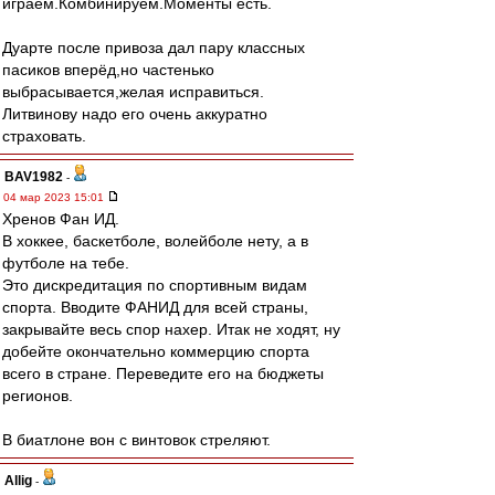
играем.Комбинируем.Моменты есть.
Дуарте после привоза дал пару классных
пасиков вперёд,но частенько
выбрасывается,желая исправиться.
Литвинову надо его очень аккуратно
страховать.
BAV1982
-
04 мар 2023 15:01
Хренов Фан ИД.
В хоккее, баскетболе, волейболе нету, а в
футболе на тебе.
Это дискредитация по спортивным видам
спорта. Вводите ФАНИД для всей страны,
закрывайте весь спор нахер. Итак не ходят, ну
добейте окончательно коммерцию спорта
всего в стране. Переведите его на бюджеты
регионов.
В биатлоне вон с винтовок стреляют.
Allig
-