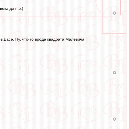
ека до н.э.)
.Басё. Ну, что-то вроде квадрата Малевича.