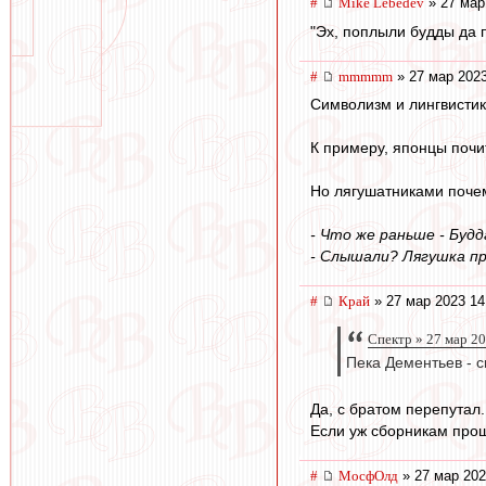
#
Mike Lebedev
» 27 мар
"Эх, поплыли будды да п
#
mmmmm
» 27 мар 2023
Символизм и лингвистик
К примеру, японцы почи
Но лягушатниками почем
- Что же раньше - Будд
- Слышали? Лягушка пр
#
Край
» 27 мар 2023 14
Спектр » 27 мар 20
Пека Дементьев - с
Да, с братом перепутал.
Если уж сборникам прощ
#
МосфОлд
» 27 мар 202