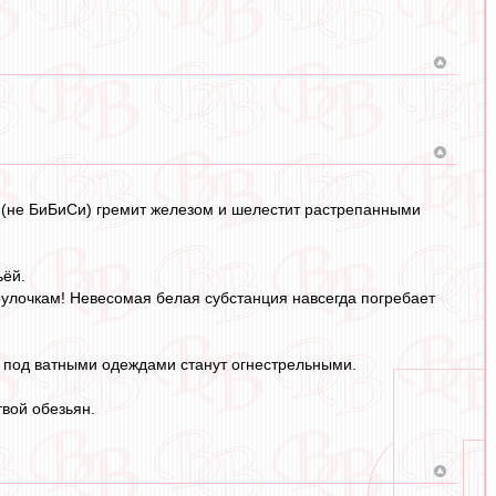
С (не БиБиСи) гремит железом и шелестит растрепанными
ьёй.
закоулочкам! Невесомая белая субстанция навсегда погребает
ы под ватными одеждами станут огнестрельными.
твой обезьян.