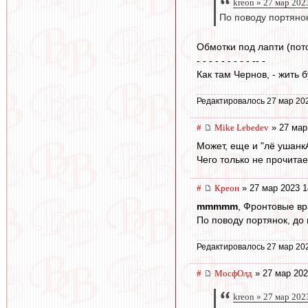
kreon » 27 мар 202
По поводу портянок
Обмотки под лапти (пото
- - - - - - - - - -- -
Как там Чернов, - жить
Редактировалось 27 мар 20
#
Mike Lebedev
» 27 мар
Может, еще и "лё ушан
Чего только не прочита
#
Креон
» 27 мар 2023 1
mmmmm
, Фронтовые вр
По поводу портянок, до
Редактировалось 27 мар 20
#
МосфОлд
» 27 мар 202
kreon » 27 мар 202