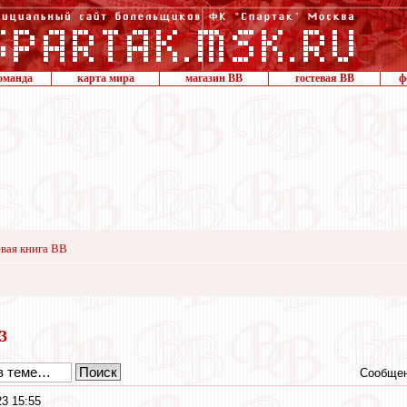
оманда
карта мира
магазин ВВ
гостевая ВВ
ф
вая книга ВВ
23
Сообщен
3 15:55