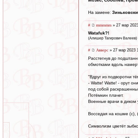
На замене:
Зиньковски
#
mmmmm
» 27 мар 2023
Watafuk?!
(Алишер Тагирович Валеев)
#
Авверс
» 27 мар 2023 
Расстегнув до подштанн
обмотками вдоль намерт
"Вдруг из подворотни т
- Watte! Watte! - орут 
под собой раскрашенны
Потёмкин плачет.
Военные врачи в диком 
Восседая на кошме (с), 
Символизм цветёт зыбко