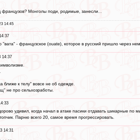
од французов? Монголы поди, родимые, занесли...
23 14:45
14:37
 "вата" - французское (ouate), которое в русский пришло через нем
 14:37
символизме.
.
 ближе к телу" вовсе не об одежде.
ищ" не про сельхозработы.
14:33
здорово удивил, когда начал в атаке пасики отдавать шикарные по
топчик. Парню всего 20, самое время прогрессировать.
3 14:31