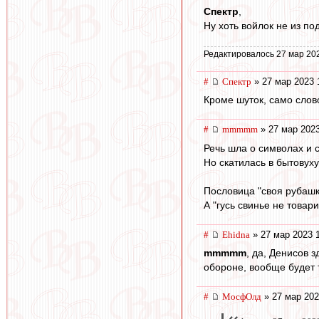
Спектр
,
Ну хоть войлок не из п
Редактировалось 27 мар 20
#
Спектр
» 27 мар 2023 
Кроме шуток, само слово
#
mmmmm
» 27 мар 2023
Речь шла о символах и 
Но скатилась в бытовуху
Пословица "своя рубашка
А "гусь свинье не товар
#
Ehidna
» 27 мар 2023 
mmmmm
, да, Денисов 
обороне, вообще будет 
#
МосфОлд
» 27 мар 202