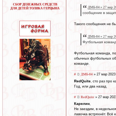
СБОР ДЕНЕЖНЫХ СРЕДСТВ
ДМБ-84 » 27 мар 2
ДЛЯ ДЕТЕЙ ТОЛИКА ГЕРЦЫНА
сообщение в защит
Такого сообщения не б
ДМБ-84 » 27 мар 2
Футбольная команд
Футбольная команда, по
обычных футбольных обс
команде.
#
ДМБ-84
» 27 мар 2023
RedQuite
, сто раз про 
Год, или два назад.
#
RedQuite
» 27 мар 202
Карелин
,
Не заездим, в недельно
лавочка встряхнёт. Всё к