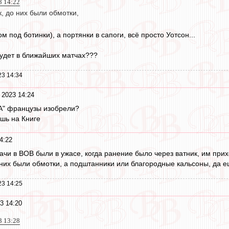
3 14:22
, до них были обмотки,
м под ботинки), а портянки в сапоги, всё просто Уотсон...
 будет в ближайших матчах???
23 14:34
 2023 14:24
кА" французы изобрели?
ешь на Книге
4:22
ачи в ВОВ были в ужасе, когда ранение было через ватник, им прих
 них были обмотки, а подштанники или благородные кальсоны, да 
23 14:25
3 14:20
3 13:28