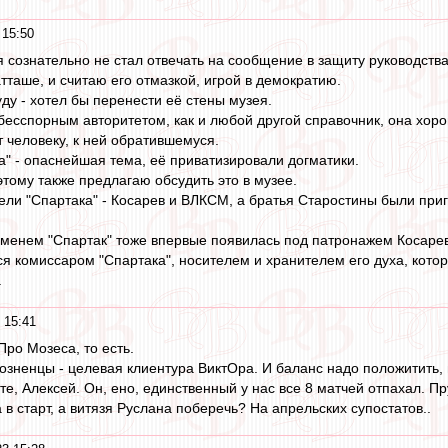
 15:50
я сознательно не стал отвечать на сообщение в защиту руководства
тташе, и считаю его отмазкой, игрой в демократию.
уду - хотел бы перенести её стены музея.
бесспорным авторитетом, как и любой другой справочник, она хоро
 человеку, к ней обратившемуся.
а" - опаснейшая тема, её приватизировали догматики.
этому также предлагаю обсудить это в музее.
тели "Спартака" - Косарев и ВЛКСМ, а братья Старостины были пр
менем "Спартак" тоже впервые появилась под патронажем Косаре
ся комиссаром "Спартака", носителем и хранителем его духа, кото
.
 15:41
 Про Мозеса, то есть.
грозненцы - целевая клиентура ВиктОра. И баланс надо положитить,
е, Алексей. Он, ено, единственный у нас все 8 матчей отпахал. Пр
 в старт, а витязя Руслана поберечь? На апрельских супостатов..