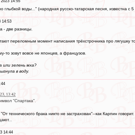
 2023 14:55
о глыбкой воды..." (народная русско-татарская песня, известна с 5 в
 14:53
а - две разницы.
тают переломным момент написания трёхстрочника про лягушку тов
у-то зовут вовсе не японцев, а французов.
а или зелень мха?
ыгнула в воду.
:44
23, 13:42
имвол "Спартака".
 "От технического брака никто не застрахован"--как Карпин говорит.
ают...
3 14:44