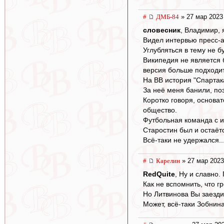
#
ДМБ-84
» 27 мар 2023
словесник
, Владимир, 
Видел интервью пресс-а
Углубляться в тему не б
Википедия не является 
версия больше подходит
На ВВ история "Спартак
За неё меня банили, по
Коротко говоря, основа
общество.
Футбольная команда с и
Старостин был и остаёт
Всё-таки не удержался..
#
Карелин
» 27 мар 2023
RedQuite
, Ну и славно.
Как не вспомнить, что 
Но Литвинова Вы заездит
Может, всё-таки Зобнина