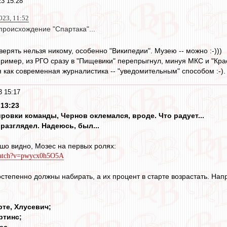
3 15:28
023, 11:52
происхождение "Спартака"...
ерять нельзя никому, особенно "Википедии". Музею -- можно :-)))
имер, из РГО сразу в "Пищевики" перепрыгнул, минуя МКС и "Кра
как современная журналистика -- "уведомительным" способом :-).
3 15:17
 13:23
ровки команды, Чернов оклемался, вроде. Что радует...
 разглядел. Надеюсь, был...
ошо видно, Мозес на первых ролях:
watch?v=pwycx0h5O5A
степенно должны набирать, а их процент в старте возрастать. На
рте, Хлусевич;
ртинс;
ес.