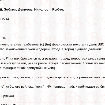
й, Зобнин, Денисов, Николсон, Рыбус.
 15:14
15:07
иков стеганые гамбезоны (с) (tm) французская пехота на День ВВ
во заколоченных окон и дверей, входя в "город Кунцево далёкий".
ёмной" на них бросаются псы-рыцари, на ходу перестраиваясь свин
они и в исступлении, раз за разом атакуя лягушатников. Клочки по 
е фанерки тихих припутейных улиц.
ужасе прикидывают, что им придётся делать, когда раневые канал
(td) из белого войлока (монг.), НМ попивает чаёк и наблюдает за би
й ряской.