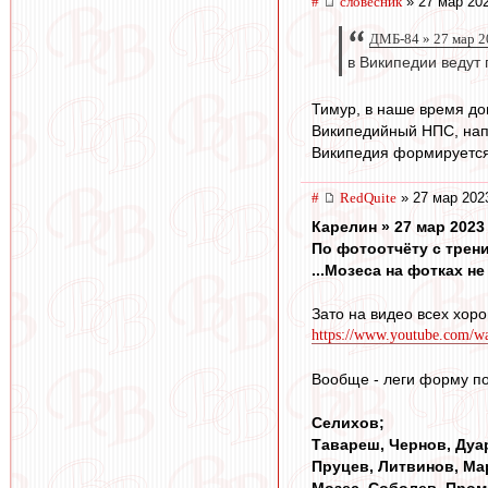
#
словесник
» 27 мар 202
ДМБ-84 » 27 мар 2
в Википедии ведут 
Тимур, в наше время дов
Википедийный НПС, напр
Википедия формируется 
#
RedQuite
» 27 мар 202
Карелин » 27 мар 2023
По фотоотчёту с трени
...Мозеса на фотках не
Зато на видео всех хор
https://www.youtube.com/
Вообще - леги форму по
Селихов;
Тавареш, Чернов, Дуа
Пруцев, Литвинов, Ма
Мозес, Соболев, Пром