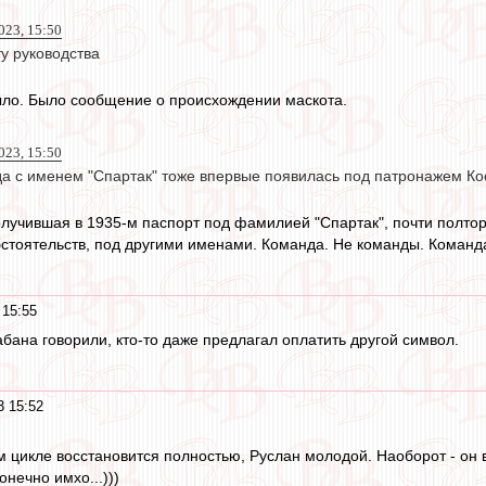
023, 15:50
у руководства
ыло. Было сообщение о происхождении маскота.
023, 15:50
а с именем "Спартак" тоже впервые появилась под патронажем Ко
лучившая в 1935-м паспорт под фамилией "Спартак", почти полтор
тоятельств, под другими именами. Команда. Не команды. Команд
 15:55
кабана говорили, кто-то даже предлагал оплатить другой символ.
3 15:52
м цикле восстановится полностью, Руслан молодой. Наоборот - он в
онечно имхо...)))