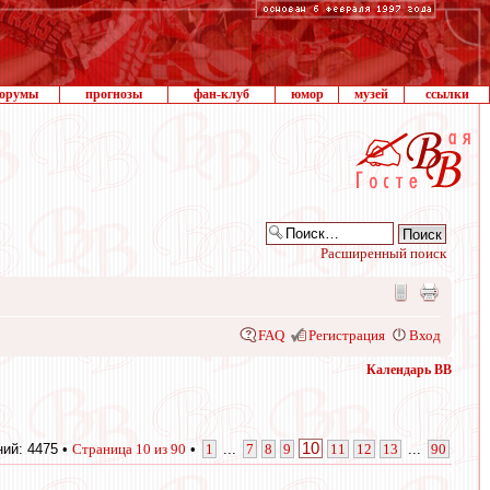
орумы
прогнозы
фан-клуб
юмор
музей
ссылки
Расширенный поиск
FAQ
Регистрация
Вход
Календарь ВВ
10
ий: 4475 •
Страница
10
из
90
•
1
...
7
8
9
11
12
13
...
90